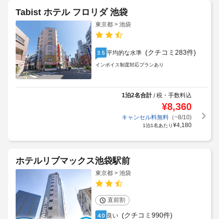
Tabist ホテル フロリダ 池袋
東京都 > 池袋
(クチコミ283件)
平均的な水準
3.5
インボイス制度対応プランあり
1泊2名合計
税・手数料込
/
¥
8,360
キャンセル料無料
（~8/10)
¥
4,180
1泊1名あたり
ホテルリブマックス池袋駅前
東京都 > 池袋
直前割