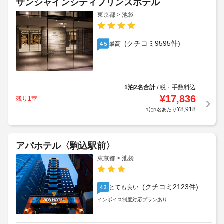
サンシャインシティプリンスホテル
東京都 > 池袋
(クチコミ9595件)
最高
4.5
1泊2名合計
税・手数料込
/
¥
17,836
残り1室
¥
8,918
1泊1名あたり
アパホテル〈駒込駅前〉
東京都 > 池袋
(クチコミ2123件)
とても良い
4.3
インボイス制度対応プランあり