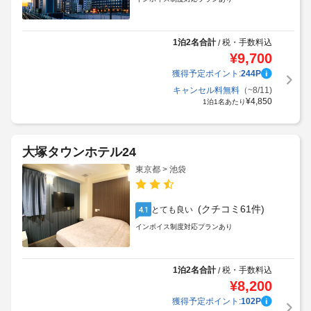
1泊2名合計
税・手数料込
/
¥
9,700
獲得予定ポイント:
244
P
キャンセル料無料
（~8/11)
¥
4,850
1泊1名あたり
大塚タウンホテル24
東京都 > 池袋
(クチコミ61件)
とても良い
4.1
インボイス制度対応プランあり
1泊2名合計
税・手数料込
/
¥
8,200
獲得予定ポイント:
102
P