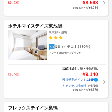
¥
8,568
残り2室
獲得予定ポイント:
108
P
¥
4,284
1泊1名あたり
ホテルマイステイズ東池袋
東京都 > 池袋
(クチコミ2870件)
最高
4.4
インボイス制度対応プランあり
1泊2名合計
税・手数料込
/
¥
9,140
残り5室
獲得予定ポイント:
114
P
キャンセル料無料
（~8/10)
¥
4,570
1泊1名あたり