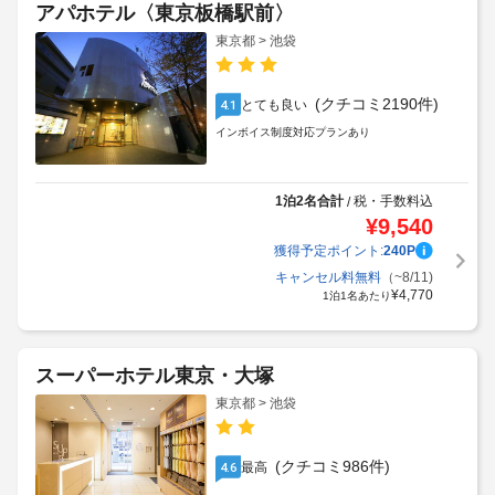
アパホテル〈東京板橋駅前〉
東京都 > 池袋
(クチコミ2190件)
とても良い
4.1
インボイス制度対応プランあり
1泊2名合計
税・手数料込
/
¥
9,540
獲得予定ポイント:
240
P
キャンセル料無料
（~8/11)
¥
4,770
1泊1名あたり
スーパーホテル東京・大塚
東京都 > 池袋
(クチコミ986件)
最高
4.6