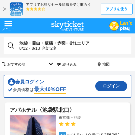
池袋・目白・板橋・赤羽···計1エリア
8/12 - 8/13
合計
2
名
地図
絞り込み
会員ログイン
ログイン
最大
40
%OFF
会員価格は
アパホテル〈池袋駅北口〉
東京都 > 池袋
(クチコミ2562件)
4.2