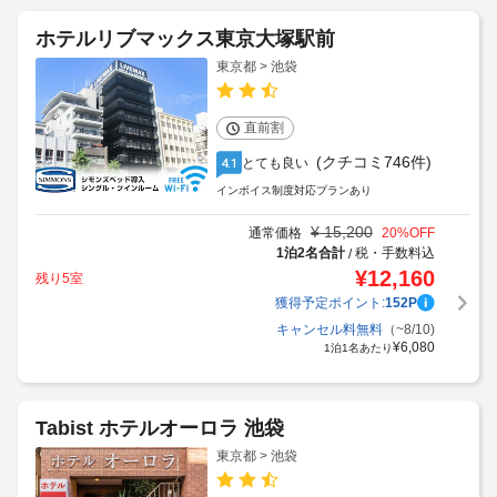
ホテルリブマックス東京大塚駅前
東京都 > 池袋
直前割
(クチコミ746件)
とても良い
4.1
インボイス制度対応プランあり
¥
15,200
通常価格
20
%OFF
1泊2名合計
税・手数料込
/
¥
12,160
残り5室
獲得予定ポイント:
152
P
キャンセル料無料
（~8/10)
¥
6,080
1泊1名あたり
Tabist ホテルオーロラ 池袋
東京都 > 池袋