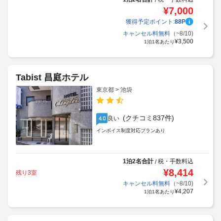
¥
7,000
獲得予定ポイント:
88
P
キャンセル料無料
（~8/10)
¥
3,500
1泊1名あたり
Tabist 昌庭ホテル
東京都 > 池袋
(クチコミ837件)
良い
4.0
インボイス制度対応プランあり
1泊2名合計
税・手数料込
/
¥
8,414
残り3室
キャンセル料無料
（~8/10)
¥
4,207
1泊1名あたり