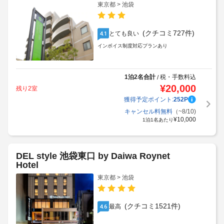
フレックステイイン巣鴨
東京都 > 池袋
(クチコミ727件)
とても良い
4.1
インボイス制度対応プランあり
1泊2名合計
税・手数料込
/
¥
20,000
残り2室
獲得予定ポイント:
252
P
キャンセル料無料
（~8/10)
¥
10,000
1泊1名あたり
DEL style 池袋東口 by Daiwa Roynet
Hotel
東京都 > 池袋
(クチコミ1521件)
最高
4.6