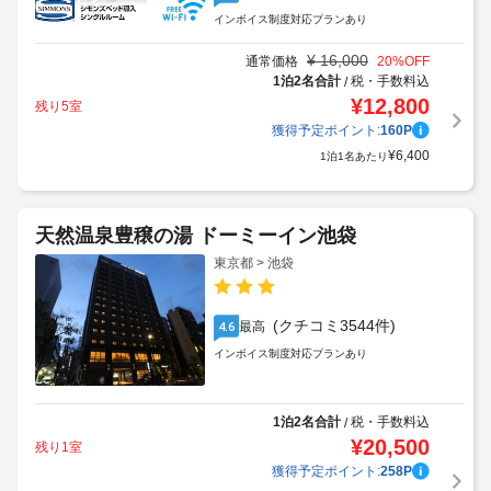
(クチコミ990件)
良い
4.0
インボイス制度対応プランあり
¥
16,000
通常価格
20
%OFF
1泊2名合計
税・手数料込
/
¥
12,800
残り5室
獲得予定ポイント:
160
P
¥
6,400
1泊1名あたり
天然温泉豊穣の湯 ドーミーイン池袋
東京都 > 池袋
(クチコミ3544件)
最高
4.6
インボイス制度対応プランあり
1泊2名合計
税・手数料込
/
¥
20,500
残り1室