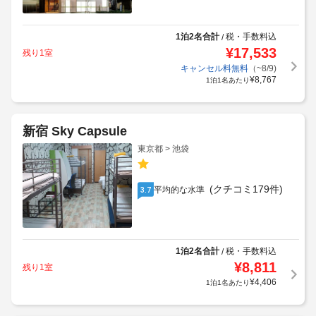
1泊2名合計
税・手数料込
/
¥
17,533
残り1室
キャンセル料無料
（~8/9)
¥
8,767
1泊1名あたり
新宿 Sky Capsule
東京都 > 池袋
(クチコミ179件)
平均的な水準
3.7
1泊2名合計
税・手数料込
/
¥
8,811
残り1室
¥
4,406
1泊1名あたり