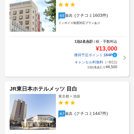
(クチコミ1603件)
最高
4.5
インボイス制度対応プランあり
1泊2名合計
税・手数料込
/
¥
13,000
獲得予定ポイント:
164
P
キャンセル料無料
（~8/11)
¥
6,500
1泊1名あたり
JR東日本ホテルメッツ 目白
東京都 > 池袋
(クチコミ1447件)
最高
4.7