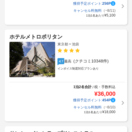
獲得予定ポイント:
256
P
キャンセル料無料
（~8/11)
¥
5,100
1泊1名あたり
ホテルメトロポリタン
東京都 > 池袋
(クチコミ10348件)
最高
4.7
インボイス制度対応プランあり
1泊2名合計
税・手数料込
/
¥
36,000
獲得予定ポイント:
454
P
キャンセル料無料
（~8/10)
¥
18,000
1泊1名あたり