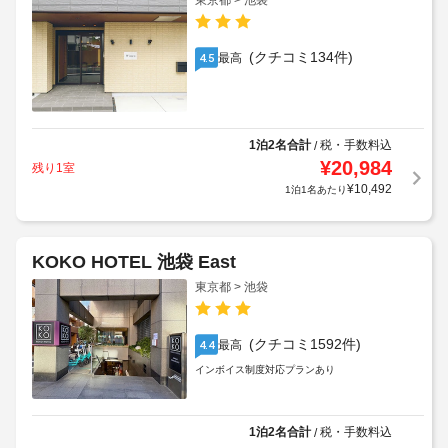
東京都 > 池袋
(クチコミ134件)
最高
4.5
1泊2名合計
税・手数料込
/
¥
20,984
残り1室
¥
10,492
1泊1名あたり
KOKO HOTEL 池袋 East
東京都 > 池袋
(クチコミ1592件)
最高
4.4
インボイス制度対応プランあり
1泊2名合計
税・手数料込
/