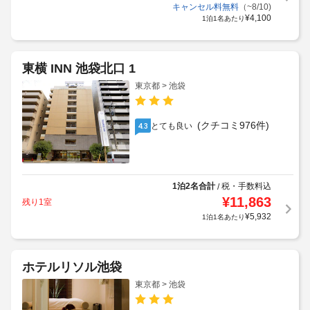
キャンセル料無料
（~8/10)
¥
4,100
1泊1名あたり
東横 INN 池袋北口 1
東京都 > 池袋
(クチコミ976件)
とても良い
4.3
1泊2名合計
税・手数料込
/
¥
11,863
残り1室
¥
5,932
1泊1名あたり
ホテルリソル池袋
東京都 > 池袋