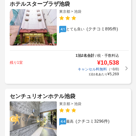
ホテルスタープラザ池袋
東京都 > 池袋
(クチコミ895件)
とても良い
4.1
1泊2名合計
税・手数料込
/
¥
10,538
残り1室
キャンセル料無料
（~8/8)
¥
5,269
1泊1名あたり
センチュリオンホテル池袋
東京都 > 池袋
(クチコミ3296件)
最高
4.4