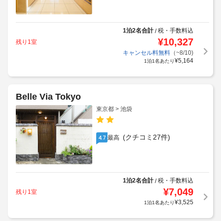
1泊2名合計
税・手数料込
/
¥
10,327
残り1室
キャンセル料無料
（~8/10)
¥
5,164
1泊1名あたり
Belle Via Tokyo
東京都 > 池袋
(クチコミ27件)
最高
4.7
1泊2名合計
税・手数料込
/
¥
7,049
残り1室
¥
3,525
1泊1名あたり