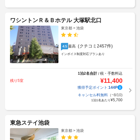
ワシントンＲ＆Ｂホテル 大塚駅北口
東京都 > 池袋
(クチコミ2457件)
最高
4.5
インボイス制度対応プランあり
1泊2名合計
税・手数料込
/
¥
11,400
残り5室
獲得予定ポイント:
144
P
キャンセル料無料
（~8/10)
¥
5,700
1泊1名あたり
東急ステイ池袋
東京都 > 池袋