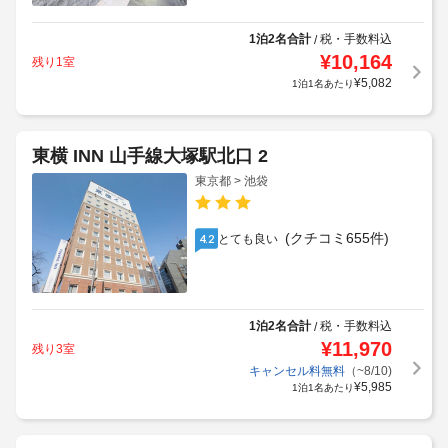
1泊2名合計
税・手数料込
/
¥
10,164
残り1室
¥
5,082
1泊1名あたり
東横 INN 山手線大塚駅北口 2
東京都 > 池袋
(クチコミ655件)
とても良い
4.2
1泊2名合計
税・手数料込
/
¥
11,970
残り3室
キャンセル料無料
（~8/10)
¥
5,985
1泊1名あたり