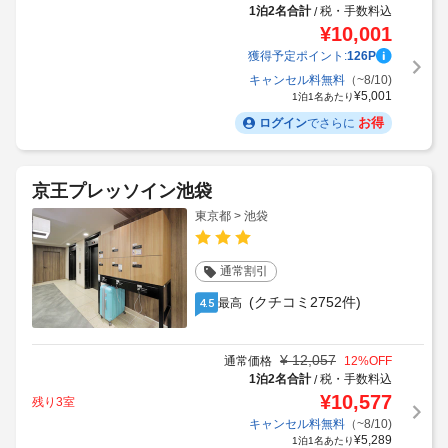
1泊2名合計
税・手数料込
/
¥
10,001
獲得予定ポイント:
126
P
キャンセル料無料
（~8/10)
¥
5,001
1泊1名あたり
お得
ログイン
でさらに
京王プレッソイン池袋
東京都 > 池袋
通常割引
(クチコミ2752件)
最高
4.5
¥
12,057
通常価格
12
%OFF
1泊2名合計
税・手数料込
/
¥
10,577
残り3室
キャンセル料無料
（~8/10)
¥
5,289
1泊1名あたり