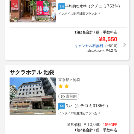
(クチコミ753件)
平均的な水準
3.6
インボイス制度対応プランあり
1泊2名合計
税・手数料込
/
¥
8,550
キャンセル料無料
（~8/10)
¥
4,275
1泊1名あたり
サクラホテル 池袋
東京都 > 池袋
直前割
(クチコミ3185件)
良い
4.0
インボイス制度対応プランあり
¥
10,080
通常価格
15
%OFF
1泊2名合計
税・手数料込
/