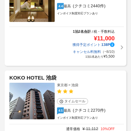
(クチコミ2440件)
最高
4.4
インボイス制度対応プランあり
1泊2名合計
税・手数料込
/
¥
11,000
獲得予定ポイント:
138
P
キャンセル料無料
（~8/10)
¥
5,500
1泊1名あたり
KOKO HOTEL 池袋
東京都 > 池袋
タイムセール
(クチコミ2270件)
最高
4.5
インボイス制度対応プランあり
¥
11,112
通常価格
10
%OFF