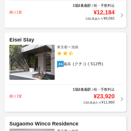
1泊2名合計
税・手数料込
/
¥
12,184
残り1室
¥
6,092
1泊1名あたり
Eisei Stay
東京都 > 池袋
(クチコミ512件)
最高
4.6
1泊2名合計
税・手数料込
/
¥
23,920
残り1室
¥
11,960
1泊1名あたり
Sugaomo Winco Residence