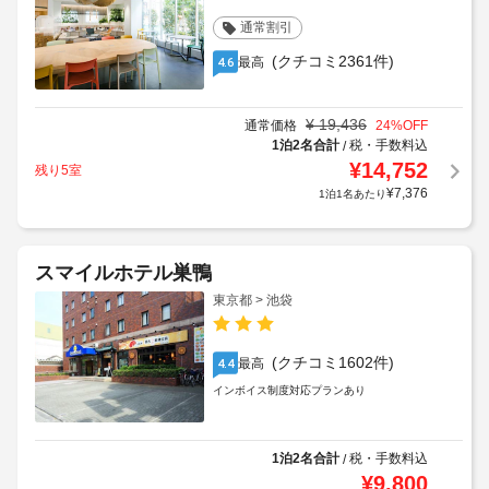
通常割引
(クチコミ2361件)
最高
4.6
¥
19,436
通常価格
24
%OFF
1泊2名合計
税・手数料込
/
¥
14,752
残り5室
¥
7,376
1泊1名あたり
スマイルホテル巣鴨
東京都 > 池袋
(クチコミ1602件)
最高
4.4
インボイス制度対応プランあり
1泊2名合計
税・手数料込
/
¥
9,800