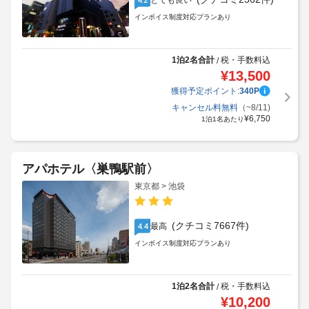
とても良い
インボイス制度対応プランあり
1泊2名合計
税・手数料込
/
¥
13,500
獲得予定ポイント:
340
P
キャンセル料無料
（~8/11)
¥
6,750
1泊1名あたり
アパホテル〈巣鴨駅前〉
東京都 > 池袋
(クチコミ7667件)
最高
4.4
インボイス制度対応プランあり
1泊2名合計
税・手数料込
/
¥
10,200