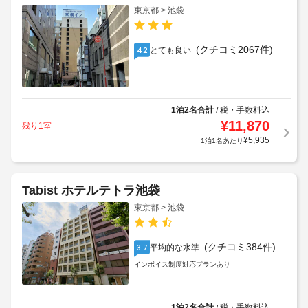
東京都 > 池袋
(クチコミ2067件)
とても良い
4.2
1泊2名合計
税・手数料込
/
¥
11,870
残り1室
¥
5,935
1泊1名あたり
Tabist ホテルテトラ池袋
東京都 > 池袋
(クチコミ384件)
平均的な水準
3.7
インボイス制度対応プランあり
1泊2名合計
税・手数料込
/