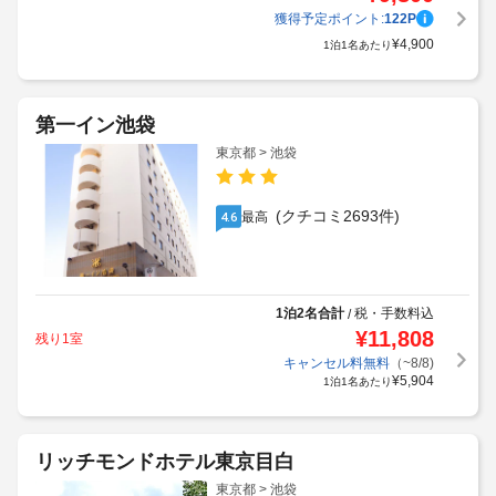
獲得予定ポイント:
122
P
¥
4,900
1泊1名あたり
第一イン池袋
東京都 > 池袋
(クチコミ2693件)
最高
4.6
1泊2名合計
税・手数料込
/
¥
11,808
残り1室
キャンセル料無料
（~8/8)
¥
5,904
1泊1名あたり
リッチモンドホテル東京目白
東京都 > 池袋