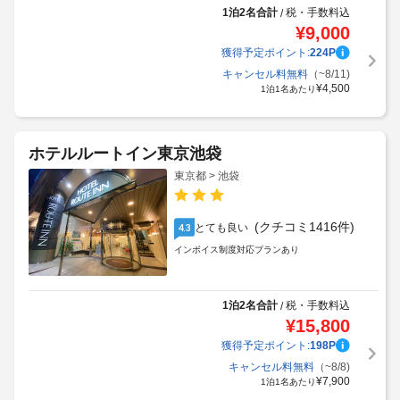
1泊2名合計
税・手数料込
/
¥
9,000
獲得予定ポイント:
224
P
キャンセル料無料
（~8/11)
¥
4,500
1泊1名あたり
ホテルルートイン東京池袋
東京都 > 池袋
(クチコミ1416件)
とても良い
4.3
インボイス制度対応プランあり
1泊2名合計
税・手数料込
/
¥
15,800
獲得予定ポイント:
198
P
キャンセル料無料
（~8/8)
¥
7,900
1泊1名あたり