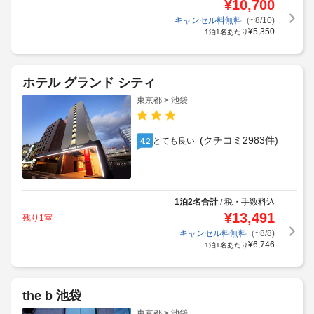
¥
10,700
キャンセル料無料
（~8/10)
¥
5,350
1泊1名あたり
ホテル グランド シティ
東京都 > 池袋
(クチコミ2983件)
とても良い
4.2
1泊2名合計
税・手数料込
/
¥
13,491
残り1室
キャンセル料無料
（~8/8)
¥
6,746
1泊1名あたり
the b 池袋
東京都 > 池袋