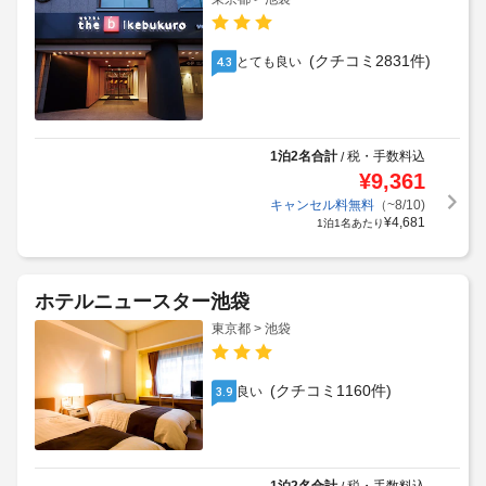
(クチコミ2831件)
とても良い
4.3
1泊2名合計
税・手数料込
/
¥
9,361
キャンセル料無料
（~8/10)
¥
4,681
1泊1名あたり
ホテルニュースター池袋
東京都 > 池袋
(クチコミ1160件)
良い
3.9