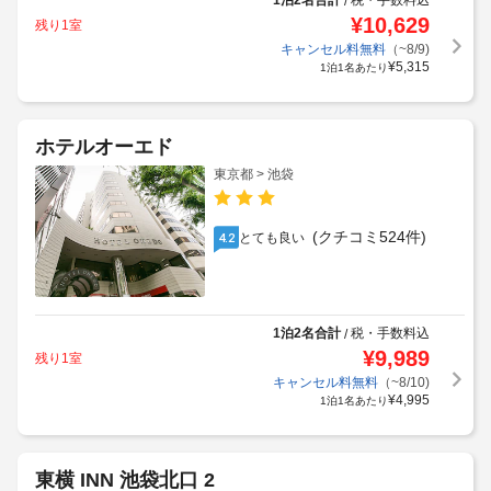
1泊2名合計
税・手数料込
/
¥
10,629
残り1室
キャンセル料無料
（~8/9)
¥
5,315
1泊1名あたり
ホテルオーエド
東京都 > 池袋
(クチコミ524件)
とても良い
4.2
1泊2名合計
税・手数料込
/
¥
9,989
残り1室
キャンセル料無料
（~8/10)
¥
4,995
1泊1名あたり
東横 INN 池袋北口 2