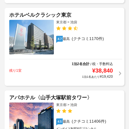
ホテルベルクラシック東京
東京都 > 池袋
(クチコミ1170件)
最高
4.7
1泊2名合計
税・手数料込
/
¥
38,840
残り1室
¥
19,420
1泊1名あたり
アパホテル〈山手大塚駅前タワー〉
東京都 > 池袋
(クチコミ11406件)
最高
4.5
インボイス制度対応プランあり