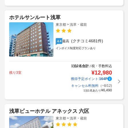
ホテルサンルート浅草
東京都 > 浅草・蔵前
(クチコミ4681件)
最高
4.4
インボイス制度対応プランあり
1泊2名合計
税・手数料込
/
¥
12,980
残り3室
獲得予定ポイント:
164
P
キャンセル料無料
（~8/12)
¥
6,490
1泊1名あたり
浅草ビューホテル アネックス 六区
東京都 > 浅草・蔵前