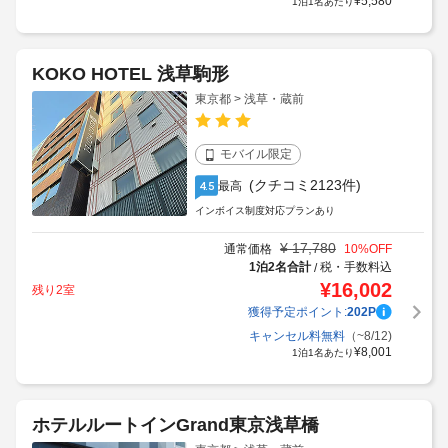
¥
5,580
1泊1名あたり
KOKO HOTEL 浅草駒形
東京都 > 浅草・蔵前
モバイル限定
(クチコミ2123件)
最高
4.5
インボイス制度対応プランあり
¥
17,780
通常価格
10
%OFF
1泊2名合計
税・手数料込
/
¥
16,002
残り2室
獲得予定ポイント:
202
P
キャンセル料無料
（~8/12)
¥
8,001
1泊1名あたり
ホテルルートインGrand東京浅草橋