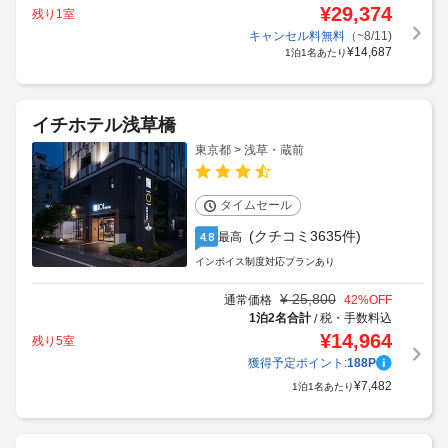
¥
29,374
残り1室
キャンセル料無料
（~8/11)
¥
14,687
1泊1名あたり
イチホテル浅草橋
東京都 > 浅草・蔵前
タイムセール
(クチコミ3635件)
最高
4.8
インボイス制度対応プランあり
¥
25,800
通常価格
42
%OFF
1泊2名合計
税・手数料込
/
¥
14,964
残り5室
獲得予定ポイント:
188
P
¥
7,482
1泊1名あたり