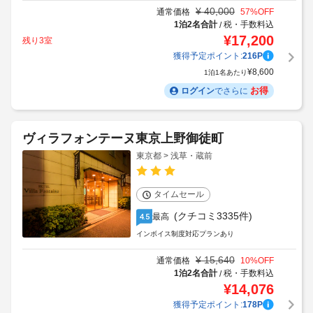
¥
40,000
通常価格
57
%OFF
1泊2名合計
税・手数料込
/
¥
17,200
残り3室
獲得予定ポイント:
216
P
¥
8,600
1泊1名あたり
お得
ログイン
でさらに
ヴィラフォンテーヌ東京上野御徒町
東京都 > 浅草・蔵前
タイムセール
(クチコミ3335件)
最高
4.5
インボイス制度対応プランあり
¥
15,640
通常価格
10
%OFF
1泊2名合計
税・手数料込
/
¥
14,076
獲得予定ポイント:
178
P