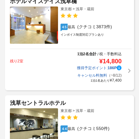
ホテルマイステイズ浅草橋
東京都 > 浅草・蔵前
(クチコミ3873件)
最高
4.5
インボイス制度対応プランあり
1泊2名合計
税・手数料込
/
¥
14,800
残り2室
獲得予定ポイント:
186
P
キャンセル料無料
（~8/12)
¥
7,400
1泊1名あたり
浅草セントラルホテル
東京都 > 浅草・蔵前
(クチコミ550件)
最高
4.4