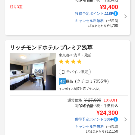
1泊2名合計
税・手数料込
/
¥
9,400
残り3室
獲得予定ポイント:
118
P
キャンセル料無料
（~8/13)
¥
4,700
1泊1名あたり
リッチモンドホテル プレミア浅草
東京都 > 浅草・蔵前
モバイル限定
(クチコミ7955件)
最高
4.7
インボイス制度対応プランあり
¥
27,000
通常価格
10
%OFF
1泊2名合計
税・手数料込
/
¥
24,300
獲得予定ポイント:
306
P
キャンセル料無料
（~8/13)
¥
12,150
1泊1名あたり