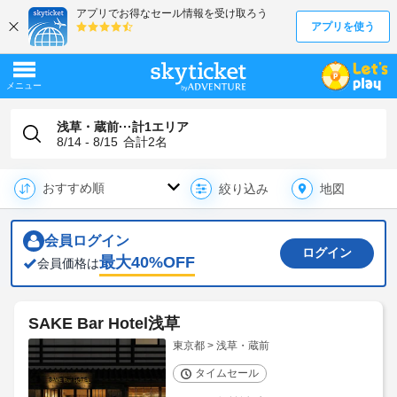
浅草・蔵前···計1エリア
8/14 - 8/15
合計
2
名
地図
絞り込み
会員ログイン
ログイン
最大
40
%OFF
会員価格は
SAKE Bar Hotel浅草
東京都 > 浅草・蔵前
タイムセール