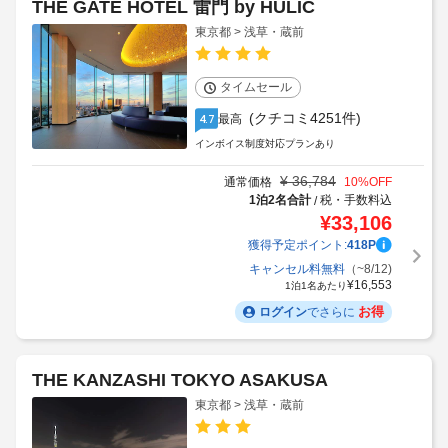
THE GATE HOTEL 雷門 by HULIC
東京都 > 浅草・蔵前
タイムセール
(クチコミ4251件)
最高
4.7
インボイス制度対応プランあり
¥
36,784
通常価格
10
%OFF
1泊2名合計
税・手数料込
/
¥
33,106
獲得予定ポイント:
418
P
キャンセル料無料
（~8/12)
¥
16,553
1泊1名あたり
お得
ログイン
でさらに
THE KANZASHI TOKYO ASAKUSA
東京都 > 浅草・蔵前