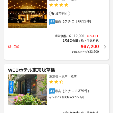
通常割引
(クチコミ6632件)
最高
4.7
¥
112,001
通常価格
40
%OFF
1泊2名合計
税・手数料込
/
¥
67,200
残り2室
¥
33,600
1泊1名あたり
WEBホテル東京浅草橋
東京都 > 浅草・蔵前
(クチコミ379件)
最高
4.4
インボイス制度対応プランあり