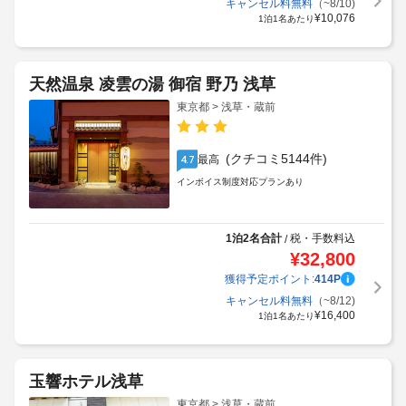
キャンセル料無料
（~8/10)
¥
10,076
1泊1名あたり
天然温泉 凌雲の湯 御宿 野乃 浅草
東京都 > 浅草・蔵前
(クチコミ5144件)
最高
4.7
インボイス制度対応プランあり
1泊2名合計
税・手数料込
/
¥
32,800
獲得予定ポイント:
414
P
キャンセル料無料
（~8/12)
¥
16,400
1泊1名あたり
玉響ホテル浅草
東京都 > 浅草・蔵前