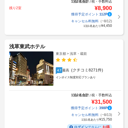
1泊2名合計
税・手数料込
/
¥
8,900
残り2室
獲得予定ポイント:
112
P
キャンセル料無料
（~8/12)
¥
4,450
1泊1名あたり
浅草東武ホテル
東京都 > 浅草・蔵前
(クチコミ8271件)
最高
4.7
インボイス制度対応プランあり
1泊2名合計
税・手数料込
/
¥
31,500
獲得予定ポイント:
398
P
キャンセル料無料
（~8/13)
¥
15,750
1泊1名あたり
お得
ログイン
でさらに