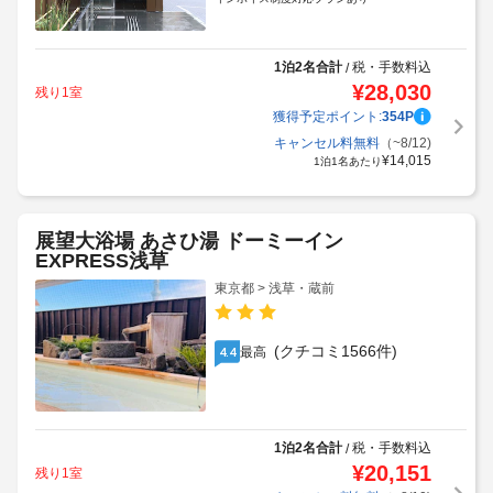
1泊2名合計
税・手数料込
/
¥
28,030
残り1室
獲得予定ポイント:
354
P
キャンセル料無料
（~8/12)
¥
14,015
1泊1名あたり
展望大浴場 あさひ湯 ドーミーイン
EXPRESS浅草
東京都 > 浅草・蔵前
(クチコミ1566件)
最高
4.4
1泊2名合計
税・手数料込
/
¥
20,151
残り1室