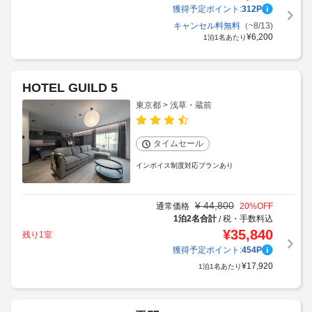
獲得予定ポイント:
312
P
キャンセル料無料
（~8/13)
¥
6,200
1泊1名あたり
HOTEL GUILD 5
東京都 > 浅草・蔵前
タイムセール
インボイス制度対応プランあり
¥
44,800
通常価格
20
%OFF
1泊2名合計
税・手数料込
/
¥
35,840
残り1室
獲得予定ポイント:
454
P
¥
17,920
1泊1名あたり