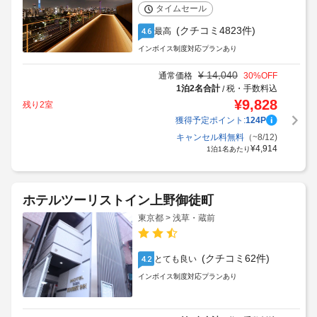
タイムセール
(クチコミ4823件)
最高
4.6
インボイス制度対応プランあり
¥
14,040
通常価格
30
%OFF
1泊2名合計
税・手数料込
/
¥
9,828
残り2室
獲得予定ポイント:
124
P
キャンセル料無料
（~8/12)
¥
4,914
1泊1名あたり
ホテルツーリストイン上野御徒町
東京都 > 浅草・蔵前
(クチコミ62件)
とても良い
4.2
インボイス制度対応プランあり