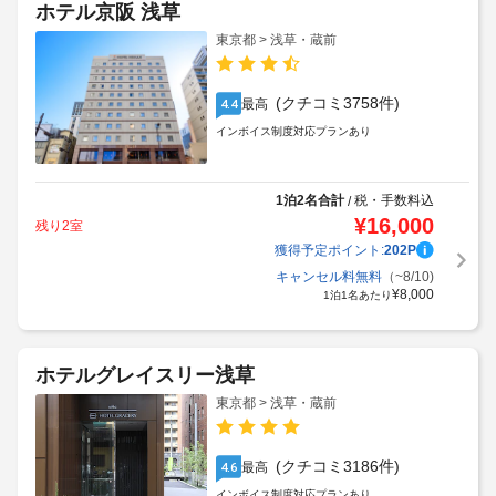
ホテル京阪 浅草
東京都 > 浅草・蔵前
(クチコミ3758件)
最高
4.4
インボイス制度対応プランあり
1泊2名合計
税・手数料込
/
¥
16,000
残り2室
獲得予定ポイント:
202
P
キャンセル料無料
（~8/10)
¥
8,000
1泊1名あたり
ホテルグレイスリー浅草
東京都 > 浅草・蔵前
(クチコミ3186件)
最高
4.6
インボイス制度対応プランあり