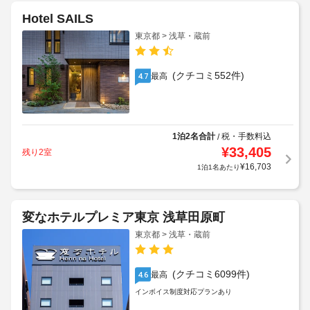
Hotel SAILS
東京都 > 浅草・蔵前
(クチコミ552件)
最高
4.7
1泊2名合計
税・手数料込
/
¥
33,405
残り2室
¥
16,703
1泊1名あたり
変なホテルプレミア東京 浅草田原町
東京都 > 浅草・蔵前
(クチコミ6099件)
最高
4.6
インボイス制度対応プランあり