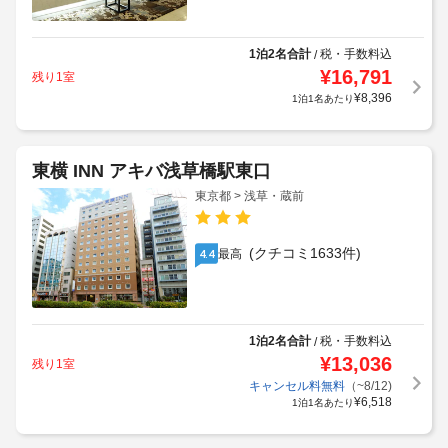
1泊2名合計
税・手数料込
/
¥
16,791
残り1室
¥
8,396
1泊1名あたり
東横 INN アキバ浅草橋駅東口
東京都 > 浅草・蔵前
(クチコミ1633件)
最高
4.4
1泊2名合計
税・手数料込
/
¥
13,036
残り1室
キャンセル料無料
（~8/12)
¥
6,518
1泊1名あたり