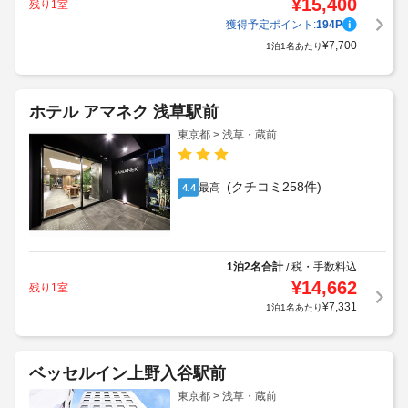
¥
15,400
残り1室
獲得予定ポイント:
194
P
¥
7,700
1泊1名あたり
ホテル アマネク 浅草駅前
東京都 > 浅草・蔵前
(クチコミ258件)
最高
4.4
1泊2名合計
税・手数料込
/
¥
14,662
残り1室
¥
7,331
1泊1名あたり
ベッセルイン上野入谷駅前
東京都 > 浅草・蔵前