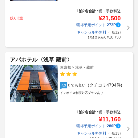
1泊2名合計
税・手数料込
/
¥
21,500
残り3室
獲得予定ポイント:
272
P
キャンセル料無料
（~8/12)
¥
10,750
1泊1名あたり
アパホテル〈浅草 蔵前〉
東京都 > 浅草・蔵前
(クチコミ4794件)
とても良い
4.3
インボイス制度対応プランあり
1泊2名合計
税・手数料込
/
¥
11,160
獲得予定ポイント:
280
P
キャンセル料無料
（~8/13)