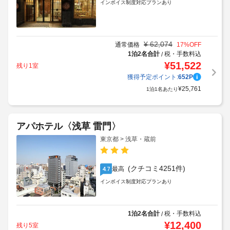
インボイス制度対応プランあり
¥
62,074
通常価格
17
%OFF
1泊2名合計
税・手数料込
/
¥
51,522
残り1室
獲得予定ポイント:
652
P
¥
25,761
1泊1名あたり
アパホテル〈浅草 雷門〉
東京都 > 浅草・蔵前
(クチコミ4251件)
最高
4.7
インボイス制度対応プランあり
1泊2名合計
税・手数料込
/
¥
12,400
残り5室