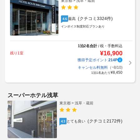
東京都 > 浅草・蔵前
(クチコミ3324件)
最高
4.6
インボイス制度対応プランあり
1泊2名合計
税・手数料込
/
¥
16,900
残り1室
獲得予定ポイント:
214
P
キャンセル料無料
（~8/10)
¥
8,450
1泊1名あたり
スーパーホテル浅草
東京都 > 浅草・蔵前
(クチコミ2172件)
とても良い
4.3