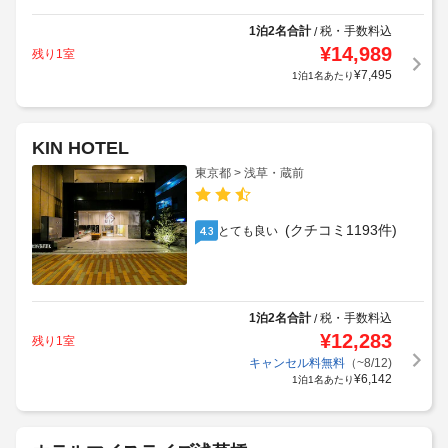
1泊2名合計
税・手数料込
/
¥
14,989
残り1室
¥
7,495
1泊1名あたり
KIN HOTEL
東京都 > 浅草・蔵前
(クチコミ1193件)
とても良い
4.3
1泊2名合計
税・手数料込
/
¥
12,283
残り1室
キャンセル料無料
（~8/12)
¥
6,142
1泊1名あたり