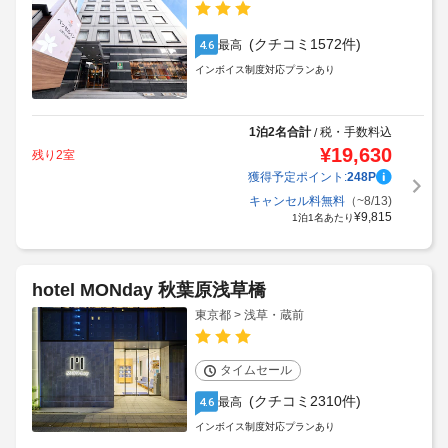
(クチコミ1572件)
最高
4.6
インボイス制度対応プランあり
1泊2名合計
税・手数料込
/
¥
19,630
残り2室
獲得予定ポイント:
248
P
キャンセル料無料
（~8/13)
¥
9,815
1泊1名あたり
hotel MONday 秋葉原浅草橋
東京都 > 浅草・蔵前
タイムセール
(クチコミ2310件)
最高
4.6
インボイス制度対応プランあり