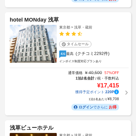
hotel MONday 浅草
東京都 > 浅草・蔵前
タイムセール
(クチコミ2292件)
最高
4.6
インボイス制度対応プランあり
¥
40,500
通常価格
57
%OFF
1泊2名合計
税・手数料込
/
¥
17,415
獲得予定ポイント:
220
P
¥
8,708
1泊1名あたり
お得
ログイン
でさらに
浅草ビューホテル
東京都 > 浅草・蔵前