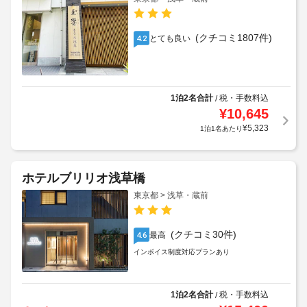
(クチコミ1807件)
とても良い
4.2
1泊2名合計
税・手数料込
/
¥
10,645
¥
5,323
1泊1名あたり
ホテルブリリオ浅草橋
東京都 > 浅草・蔵前
(クチコミ30件)
最高
4.6
インボイス制度対応プランあり
1泊2名合計
税・手数料込
/