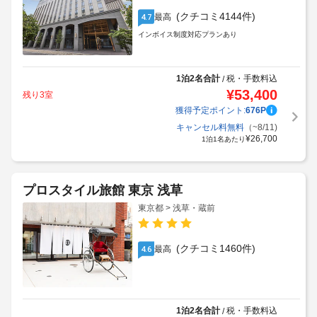
(クチコミ4144件)
最高
4.7
インボイス制度対応プランあり
1泊2名合計
税・手数料込
/
¥
53,400
残り3室
獲得予定ポイント:
676
P
キャンセル料無料
（~8/11)
¥
26,700
1泊1名あたり
プロスタイル旅館 東京 浅草
東京都 > 浅草・蔵前
(クチコミ1460件)
最高
4.6
1泊2名合計
税・手数料込
/