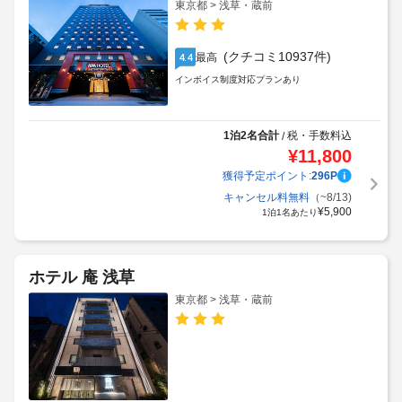
東京都 > 浅草・蔵前
(クチコミ10937件)
最高
4.4
インボイス制度対応プランあり
1泊2名合計
税・手数料込
/
¥
11,800
獲得予定ポイント:
296
P
キャンセル料無料
（~8/13)
¥
5,900
1泊1名あたり
ホテル 庵 浅草
東京都 > 浅草・蔵前