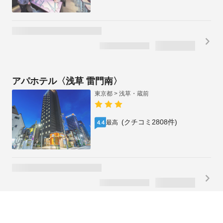
アパホテル〈浅草 雷門南〉
東京都 > 浅草・蔵前
(クチコミ2808件)
最高
4.4
Stay SAKURA Tokyo 浅草 江戸乃舞