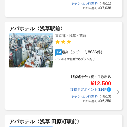
キャンセル料無料
（~8/11)
¥
7,038
1泊1名あたり
アパホテル〈浅草駅前〉
東京都 > 浅草・蔵前
(クチコミ8686件)
最高
4.4
インボイス制度対応プランあり
1泊2名合計
税・手数料込
/
¥
12,500
獲得予定ポイント:
316
P
キャンセル料無料
（~8/13)
¥
6,250
1泊1名あたり
アパホテル〈浅草 田原町駅前〉