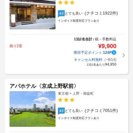
(クチコミ1922件)
とても良い
4.3
インボイス制度対応プランあり
1泊2名合計
税・手数料込
/
¥
9,900
残り2室
獲得予定ポイント:
124
P
キャンセル料無料
（~8/14)
¥
4,950
1泊1名あたり
アパホテル〈京成上野駅前〉
東京都 > 上野・御徒町
(クチコミ7051件)
とても良い
4.3
インボイス制度対応プランあり