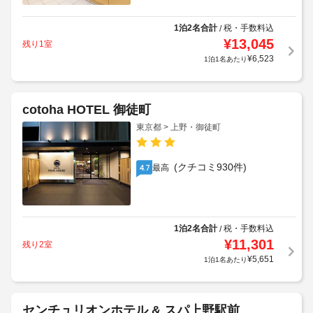
1泊2名合計
税・手数料込
/
¥
13,045
残り1室
¥
6,523
1泊1名あたり
cotoha HOTEL 御徒町
東京都 > 上野・御徒町
(クチコミ930件)
最高
4.7
1泊2名合計
税・手数料込
/
¥
11,301
残り2室
¥
5,651
1泊1名あたり
センチュリオンホテル & スパ上野駅前