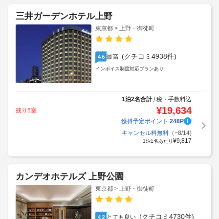
三井ガーデンホテル上野
東京都 > 上野・御徒町
(クチコミ4938件)
最高
4.6
インボイス制度対応プランあり
1泊2名合計
税・手数料込
/
¥
19,634
残り5室
獲得予定ポイント:
248
P
キャンセル料無料
（~8/14)
¥
9,817
1泊1名あたり
カンデオホテルズ 上野公園
東京都 > 上野・御徒町
(クチコミ4730件)
とても良い
4.2