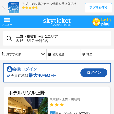
上野・御徒町···計1エリア
8/16 - 8/17
合計
2
名
地図
絞り込み
会員ログイン
ログイン
最大
40
%OFF
会員価格は
ホテルリソル上野
東京都 > 上野・御徒町
(クチコミ977件)
4.4