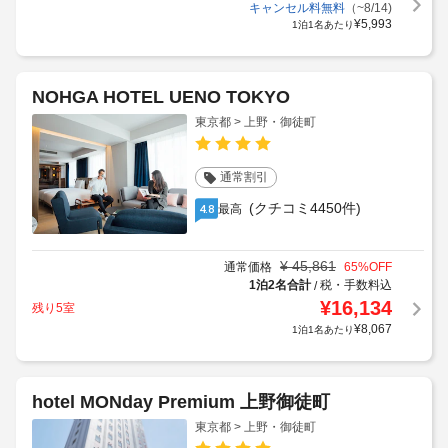
キャンセル料無料
（~8/14)
¥
5,993
1泊1名あたり
NOHGA HOTEL UENO TOKYO
東京都 > 上野・御徒町
通常割引
(クチコミ4450件)
最高
4.8
¥
45,861
通常価格
65
%OFF
1泊2名合計
税・手数料込
/
¥
16,134
残り5室
¥
8,067
1泊1名あたり
hotel MONday Premium 上野御徒町
東京都 > 上野・御徒町