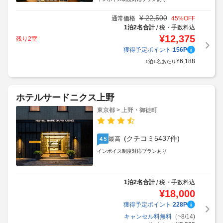
¥
22,500
通常価格
45
%OFF
1泊2名合計
税・手数料込
/
¥
12,375
残り2室
獲得予定ポイント:
156
P
¥
6,188
1泊1名あたり
ホテルサードニクス上野
東京都 > 上野・御徒町
(クチコミ5437件)
最高
4.5
インボイス制度対応プランあり
1泊2名合計
税・手数料込
/
¥
18,000
獲得予定ポイント:
228
P
キャンセル料無料
（~8/14)