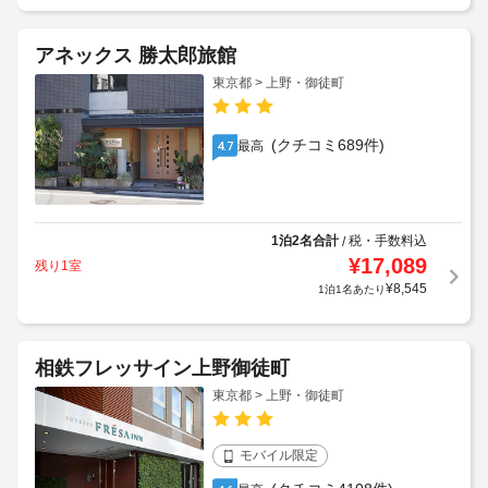
アネックス 勝太郎旅館
東京都 > 上野・御徒町
(クチコミ689件)
最高
4.7
1泊2名合計
税・手数料込
/
¥
17,089
残り1室
¥
8,545
1泊1名あたり
相鉄フレッサイン上野御徒町
東京都 > 上野・御徒町
モバイル限定