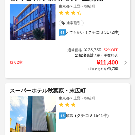
東京都 > 上野・御徒町
通常割引
(クチコミ3172件)
とても良い
4.3
¥
23,750
通常価格
52
%OFF
1泊2名合計
税・手数料込
/
¥
11,400
残り2室
¥
5,700
1泊1名あたり
スーパーホテル秋葉原・末広町
東京都 > 上野・御徒町
(クチコミ1541件)
最高
4.5