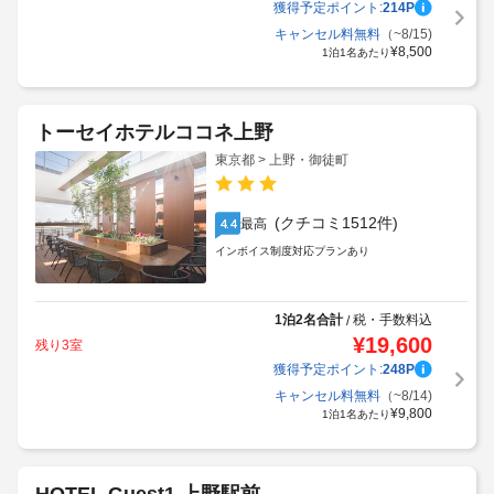
獲得予定ポイント:
214
P
キャンセル料無料
（~8/15)
¥
8,500
1泊1名あたり
トーセイホテルココネ上野
東京都 > 上野・御徒町
(クチコミ1512件)
最高
4.4
インボイス制度対応プランあり
1泊2名合計
税・手数料込
/
¥
19,600
残り3室
獲得予定ポイント:
248
P
キャンセル料無料
（~8/14)
¥
9,800
1泊1名あたり