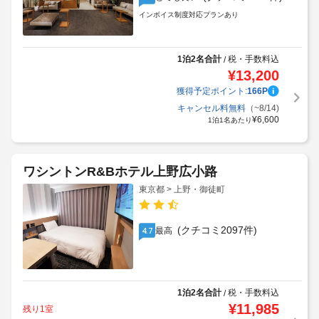
インボイス制度対応プランあり
1泊2名合計
税・手数料込
/
¥
13,200
獲得予定ポイント:
166
P
キャンセル料無料
（~8/14)
¥
6,600
1泊1名あたり
ワシントンR&Bホテル上野広小路
東京都 > 上野・御徒町
(クチコミ2097件)
最高
4.7
1泊2名合計
税・手数料込
/
¥
11,985
残り1室