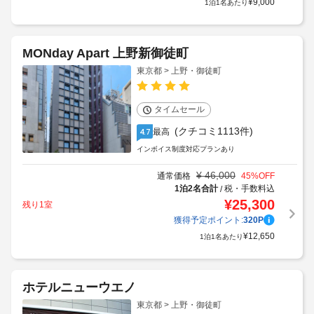
¥
9,000
1泊1名あたり
MONday Apart 上野新御徒町
東京都 > 上野・御徒町
タイムセール
(クチコミ1113件)
最高
4.7
インボイス制度対応プランあり
¥
46,000
通常価格
45
%OFF
1泊2名合計
税・手数料込
/
¥
25,300
残り1室
獲得予定ポイント:
320
P
¥
12,650
1泊1名あたり
ホテルニューウエノ
東京都 > 上野・御徒町