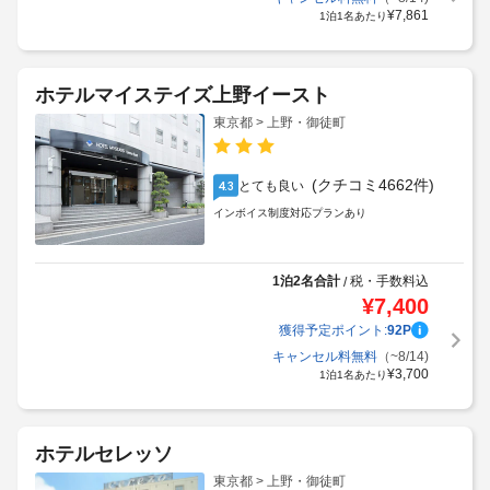
¥
7,861
1泊1名あたり
ホテルマイステイズ上野イースト
東京都 > 上野・御徒町
(クチコミ4662件)
とても良い
4.3
インボイス制度対応プランあり
1泊2名合計
税・手数料込
/
¥
7,400
獲得予定ポイント:
92
P
キャンセル料無料
（~8/14)
¥
3,700
1泊1名あたり
ホテルセレッソ
東京都 > 上野・御徒町