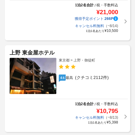
1泊2名合計
税・手数料込
/
¥
21,000
獲得予定ポイント:
266
P
キャンセル料無料
（~8/14)
¥
10,500
1泊1名あたり
上野 東金屋ホテル
東京都 > 上野・御徒町
(クチコミ2112件)
最高
4.6
1泊2名合計
税・手数料込
/
¥
10,795
キャンセル料無料
（~8/13)
¥
5,398
1泊1名あたり