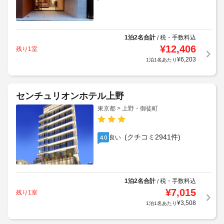
1泊2名合計
税・手数料込
/
¥
12,406
残り1室
¥
6,203
1泊1名あたり
センチュリオンホテル上野
東京都 > 上野・御徒町
(クチコミ2941件)
良い
4.0
1泊2名合計
税・手数料込
/
¥
7,015
残り1室
¥
3,508
1泊1名あたり