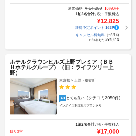
¥
14,250
通常価格
10
%OFF
1泊2名合計
税・手数料込
/
¥
12,825
獲得予定ポイント:
162
P
キャンセル料無料
（~8/14)
¥
6,413
1泊1名あたり
ホテルクラウンヒルズ上野プレミア（ＢＢ
Ｈホテルグループ）（旧：ライフツリー上
野）
東京都 > 上野・御徒町
(クチコミ3050件)
とても良い
4.3
インボイス制度対応プランあり
1泊2名合計
税・手数料込
/
¥
17,000
残り3室