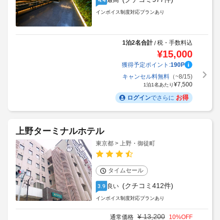
最高
インボイス制度対応プランあり
1泊2名合計
税・手数料込
/
¥
15,000
獲得予定ポイント:
190
P
キャンセル料無料
（~8/15)
¥
7,500
1泊1名あたり
お得
ログイン
でさらに
上野ターミナルホテル
東京都 > 上野・御徒町
タイムセール
(クチコミ412件)
良い
3.9
インボイス制度対応プランあり
¥
13,200
通常価格
10
%OFF