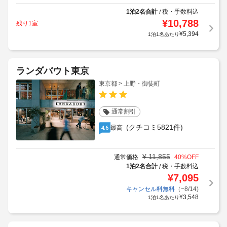
1泊2名合計
税・手数料込
/
¥
10,788
残り1室
¥
5,394
1泊1名あたり
ランダバウト東京
東京都 > 上野・御徒町
通常割引
(クチコミ5821件)
最高
4.6
¥
11,855
通常価格
40
%OFF
1泊2名合計
税・手数料込
/
¥
7,095
キャンセル料無料
（~8/14)
¥
3,548
1泊1名あたり