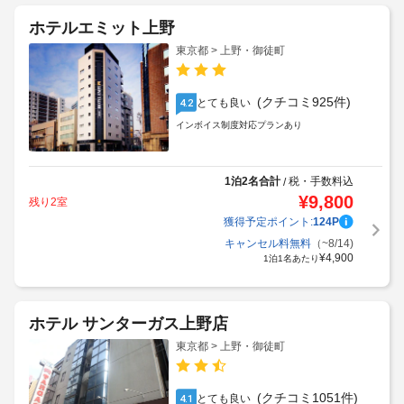
ホテルエミット上野
東京都 > 上野・御徒町
(クチコミ925件)
とても良い
4.2
インボイス制度対応プランあり
1泊2名合計
税・手数料込
/
¥
9,800
残り2室
獲得予定ポイント:
124
P
キャンセル料無料
（~8/14)
¥
4,900
1泊1名あたり
ホテル サンターガス上野店
東京都 > 上野・御徒町
(クチコミ1051件)
とても良い
4.1