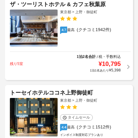
ザ・ツーリストホテル & カフェ秋葉原
東京都 > 上野・御徒町
(クチコミ1942件)
最高
4.7
1泊2名合計
税・手数料込
/
¥
10,795
残り5室
¥
5,398
1泊1名あたり
トーセイホテルココネ上野御徒町
東京都 > 上野・御徒町
タイムセール
(クチコミ1512件)
最高
4.4
インボイス制度対応プランあり