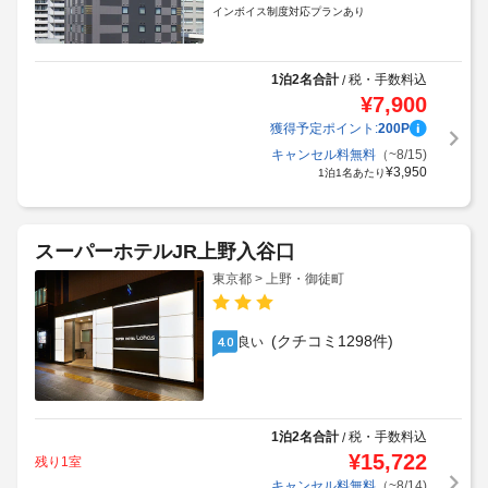
インボイス制度対応プランあり
1泊2名合計
税・手数料込
/
¥
7,900
獲得予定ポイント:
200
P
キャンセル料無料
（~8/15)
¥
3,950
1泊1名あたり
スーパーホテルJR上野入谷口
東京都 > 上野・御徒町
(クチコミ1298件)
良い
4.0
1泊2名合計
税・手数料込
/
¥
15,722
残り1室
キャンセル料無料
（~8/14)