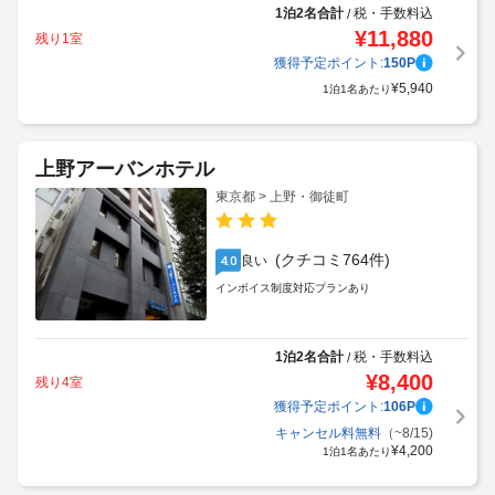
1泊2名合計
税・手数料込
/
¥
11,880
残り1室
獲得予定ポイント:
150
P
¥
5,940
1泊1名あたり
上野アーバンホテル
東京都 > 上野・御徒町
(クチコミ764件)
良い
4.0
インボイス制度対応プランあり
1泊2名合計
税・手数料込
/
¥
8,400
残り4室
獲得予定ポイント:
106
P
キャンセル料無料
（~8/15)
¥
4,200
1泊1名あたり