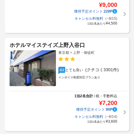
¥
9,000
獲得予定ポイント:
228
P
キャンセル料無料
（~8/15)
¥
4,500
1泊1名あたり
ホテルマイステイズ上野入谷口
東京都 > 上野・御徒町
(クチコミ3301件)
とても良い
4.3
インボイス制度対応プランあり
1泊2名合計
税・手数料込
/
¥
7,200
獲得予定ポイント:
90
P
キャンセル料無料
（~8/14)
¥
3,600
1泊1名あたり