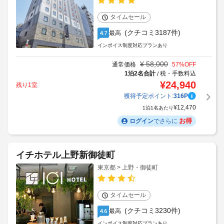
タイムセール
(クチコミ3187件)
最高
4.7
インボイス制度対応プランあり
¥
58,000
通常価格
57
%OFF
1泊2名合計
税・手数料込
/
¥
24,940
残り1室
獲得予定ポイント:
316
P
¥
12,470
1泊1名あたり
お得
ログイン
でさらに
イチホテル上野新御徒町
東京都 > 上野・御徒町
タイムセール
(クチコミ3230件)
最高
4.6
インボイス制度対応プランあり