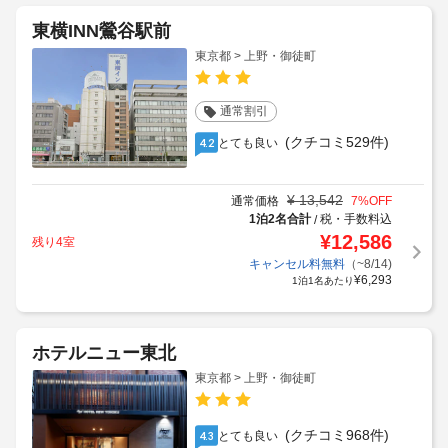
東横INN鶯谷駅前
東京都 > 上野・御徒町
通常割引
(クチコミ529件)
とても良い
4.2
¥
13,542
通常価格
7
%OFF
1泊2名合計
税・手数料込
/
¥
12,586
残り4室
キャンセル料無料
（~8/14)
¥
6,293
1泊1名あたり
ホテルニュー東北
東京都 > 上野・御徒町
(クチコミ968件)
とても良い
4.3