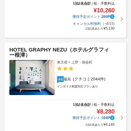
1泊2名合計
税・手数料込
/
¥
10,260
獲得予定ポイント:
260
P
キャンセル料無料
（~8/15)
¥
5,130
1泊1名あたり
HOTEL GRAPHY NEZU（ホテルグラフィ
ー根津）
東京都 > 上野・御徒町
(クチコミ2044件)
最高
4.6
インボイス制度対応プランあり
1泊2名合計
税・手数料込
/
¥
8,280
獲得予定ポイント:
104
P
¥
4,140
1泊1名あたり