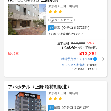
HOTEL Guest1 上野駅前
東京都 > 上野・御徒町
タイムセール
(クチコミ3723件)
最高
4.4
インボイス制度対応プランあり
¥
13,980
通常価格
5
%OFF
1泊2名合計
税・手数料込
/
¥
13,281
残り2室
獲得予定ポイント:
168
P
キャンセル料無料
（~8/15)
¥
6,641
1泊1名あたり
アパホテル〈上野 稲荷町駅北〉
東京都 > 上野・御徒町
(クチコミ2942件)
最高
4.4