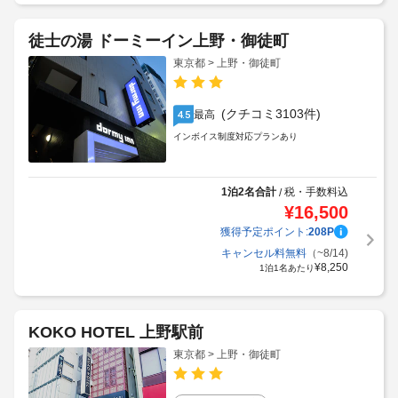
徒士の湯 ドーミーイン上野・御徒町
東京都 > 上野・御徒町
(クチコミ3103件)
最高
4.5
インボイス制度対応プランあり
1泊2名合計
税・手数料込
/
¥
16,500
獲得予定ポイント:
208
P
キャンセル料無料
（~8/14)
¥
8,250
1泊1名あたり
KOKO HOTEL 上野駅前
東京都 > 上野・御徒町