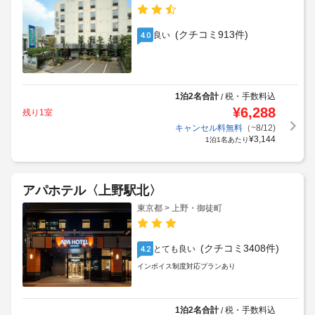
(クチコミ913件)
良い
4.0
1泊2名合計
税・手数料込
/
¥
6,288
残り1室
キャンセル料無料
（~8/12)
¥
3,144
1泊1名あたり
アパホテル〈上野駅北〉
東京都 > 上野・御徒町
(クチコミ3408件)
とても良い
4.2
インボイス制度対応プランあり
1泊2名合計
税・手数料込
/