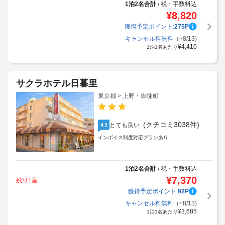
1泊2名合計
税・手数料込
/
¥
8,820
獲得予定ポイント:
275
P
キャンセル料無料
（~8/13)
¥
4,410
1泊1名あたり
サクラホテル日暮里
東京都 > 上野・御徒町
(クチコミ3038件)
とても良い
4.3
インボイス制度対応プランあり
1泊2名合計
税・手数料込
/
¥
7,370
残り1室
獲得予定ポイント:
92
P
キャンセル料無料
（~8/13)
¥
3,685
1泊1名あたり