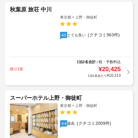
秋葉原 旅荘 中川
東京都 > 上野・御徒町
(クチコミ963件)
とても良い
4.3
1泊2名合計
税・手数料込
/
¥
20,425
残り1室
¥
10,213
1泊1名あたり
スーパーホテル上野・御徒町
東京都 > 上野・御徒町
(クチコミ2009件)
最高
4.4