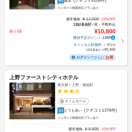
(クチコミ4108件)
最高
4.6
インボイス制度対応プランあり
¥
12,000
通常価格
10
%OFF
1泊2名合計
税・手数料込
/
¥
10,800
残り3室
獲得予定ポイント:
136
P
キャンセル料無料
（~8/14)
¥
5,400
1泊1名あたり
お得
ログイン
でさらに
上野ファーストシティホテル
東京都 > 上野・御徒町
タイムセール
(クチコミ1378件)
とても良い
4.3
インボイス制度対応プランあり
¥
9,800
通常価格
10
%OFF