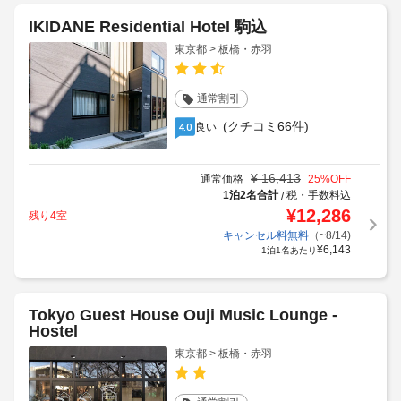
IKIDANE Residential Hotel 駒込
東京都 > 板橋・赤羽
通常割引
(クチコミ66件)
良い
4.0
¥
16,413
通常価格
25
%OFF
1泊2名合計
税・手数料込
/
¥
12,286
残り4室
キャンセル料無料
（~8/14)
¥
6,143
1泊1名あたり
Tokyo Guest House Ouji Music Lounge -
Hostel
東京都 > 板橋・赤羽