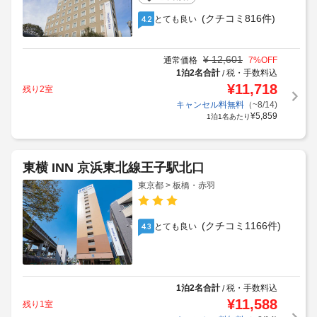
(クチコミ816件)
とても良い
4.2
¥
12,601
通常価格
7
%OFF
1泊2名合計
税・手数料込
/
¥
11,718
残り2室
キャンセル料無料
（~8/14)
¥
5,859
1泊1名あたり
東横 INN 京浜東北線王子駅北口
東京都 > 板橋・赤羽
(クチコミ1166件)
とても良い
4.3
1泊2名合計
税・手数料込
/
¥
11,588
残り1室