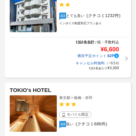
(クチコミ1232件)
とても良い
4.3
インボイス制度対応プランあり
1泊2名合計
税・手数料込
/
¥
6,600
獲得予定ポイント:
82
P
キャンセル料無料
（~8/14)
¥
3,300
1泊1名あたり
TOKIO's HOTEL
東京都 > 板橋・赤羽
モバイル限定
(クチコミ686件)
良い
4.0