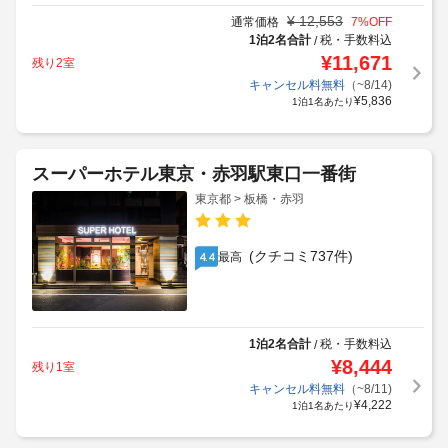
¥
12,553
通常価格
7
%OFF
1泊2名合計
税・手数料込
/
¥
11,671
残り2室
キャンセル料無料
（~8/14)
¥
5,836
1泊1名あたり
スーパーホテル東京・赤羽駅東口一番街
東京都 > 板橋・赤羽
(クチコミ737件)
最高
4.4
1泊2名合計
税・手数料込
/
¥
8,444
残り1室
キャンセル料無料
（~8/11)
¥
4,222
1泊1名あたり