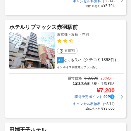
キャンセル料無料
（~8/14)
¥
5,794
1泊1名あたり
ホテルリブマックス赤羽駅前
東京都 > 板橋・赤羽
直前割
(クチコミ1398件)
とても良い
4.1
インボイス制度対応プランあり
¥
9,000
通常価格
20
%OFF
1泊2名合計
税・手数料込
/
¥
7,200
獲得予定ポイント:
90
P
キャンセル料無料
（~8/14)
¥
3,600
1泊1名あたり
田端王子ホテル