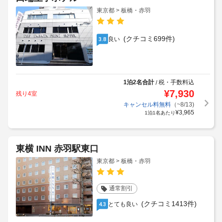
東京都 > 板橋・赤羽
(クチコミ699件)
良い
3.8
1泊2名合計
税・手数料込
/
¥
7,930
残り4室
キャンセル料無料
（~8/13)
¥
3,965
1泊1名あたり
東横 INN 赤羽駅東口
東京都 > 板橋・赤羽
通常割引
(クチコミ1413件)
とても良い
4.3