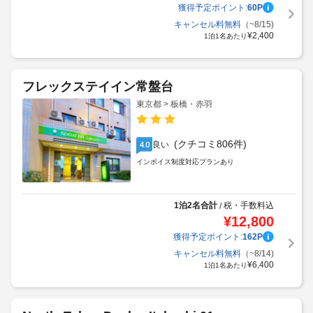
獲得予定ポイント:
60
P
キャンセル料無料
（~8/15)
¥
2,400
1泊1名あたり
フレックステイイン常盤台
東京都 > 板橋・赤羽
(クチコミ806件)
良い
4.0
インボイス制度対応プランあり
1泊2名合計
税・手数料込
/
¥
12,800
獲得予定ポイント:
162
P
キャンセル料無料
（~8/14)
¥
6,400
1泊1名あたり