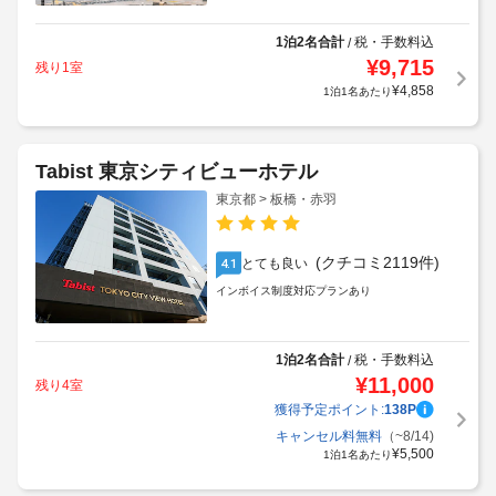
1泊2名合計
税・手数料込
/
¥
9,715
残り1室
¥
4,858
1泊1名あたり
Tabist 東京シティビューホテル
東京都 > 板橋・赤羽
(クチコミ2119件)
とても良い
4.1
インボイス制度対応プランあり
1泊2名合計
税・手数料込
/
¥
11,000
残り4室
獲得予定ポイント:
138
P
キャンセル料無料
（~8/14)
¥
5,500
1泊1名あたり