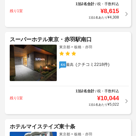
1泊2名合計
税・手数料込
/
¥
8,615
残り1室
¥
4,308
1泊1名あたり
スーパーホテル東京・赤羽駅南口
東京都 > 板橋・赤羽
(クチコミ2218件)
最高
4.6
1泊2名合計
税・手数料込
/
¥
10,044
残り1室
¥
5,022
1泊1名あたり
ホテルマイステイズ東十条
東京都 > 板橋・赤羽