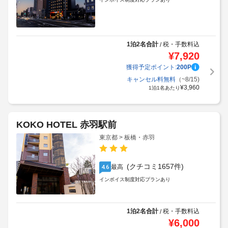
1泊2名合計
税・手数料込
/
¥
7,920
獲得予定ポイント:
200
P
キャンセル料無料
（~8/15)
¥
3,960
1泊1名あたり
KOKO HOTEL 赤羽駅前
東京都 > 板橋・赤羽
(クチコミ1657件)
最高
4.6
インボイス制度対応プランあり
1泊2名合計
税・手数料込
/
¥
6,000