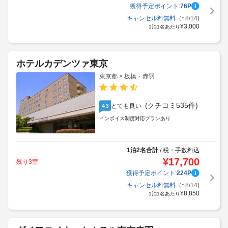
獲得予定ポイント:
76
P
キャンセル料無料
（~8/14)
¥
3,000
1泊1名あたり
ホテルカデンツァ東京
東京都 > 板橋・赤羽
(クチコミ535件)
とても良い
4.3
インボイス制度対応プランあり
1泊2名合計
税・手数料込
/
¥
17,700
残り3室
獲得予定ポイント:
224
P
キャンセル料無料
（~8/14)
¥
8,850
1泊1名あたり