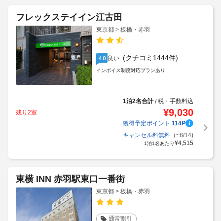
フレックステイイン江古田
東京都 > 板橋・赤羽
(クチコミ1444件)
良い
4.0
インボイス制度対応プランあり
1泊2名合計
税・手数料込
/
¥
9,030
残り2室
獲得予定ポイント:
114
P
キャンセル料無料
（~8/14)
¥
4,515
1泊1名あたり
東横 INN 赤羽駅東口一番街
東京都 > 板橋・赤羽
通常割引