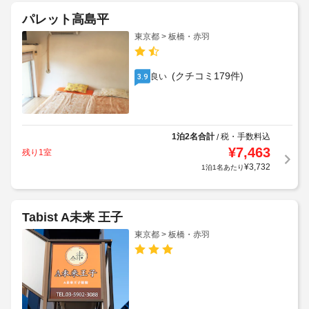
パレット高島平
東京都 > 板橋・赤羽
(クチコミ179件)
良い
3.9
1泊2名合計
税・手数料込
/
¥
7,463
残り1室
¥
3,732
1泊1名あたり
Tabist A未来 王子
東京都 > 板橋・赤羽