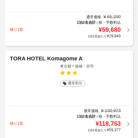
¥
65,200
通常価格
1泊2名合計
税・手数料込
/
¥
59,680
残り1室
¥
29,840
1泊1名あたり
TORA HOTEL Komagome A
東京都 > 板橋・赤羽
通常割引
¥
130,973
通常価格
1泊2名合計
税・手数料込
/
¥
118,753
残り1室
¥
59,377
1泊1名あたり