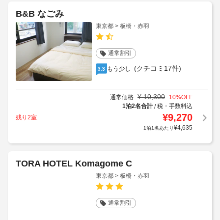
B&B なごみ
東京都 > 板橋・赤羽
通常割引
(クチコミ17件)
もう少し
3.3
¥
10,300
通常価格
10
%OFF
1泊2名合計
税・手数料込
/
¥
9,270
残り2室
¥
4,635
1泊1名あたり
TORA HOTEL Komagome C
東京都 > 板橋・赤羽
通常割引