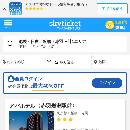
池袋・目白・板橋・赤羽···計1エリア
8/16 - 8/17
合計
2
名
地図
絞り込み
会員ログイン
ログイン
最大
40
%OFF
会員価格は
アパホテル〈赤羽岩淵駅前〉
東京都 > 板橋・赤羽
インボイス制度対応プランあり