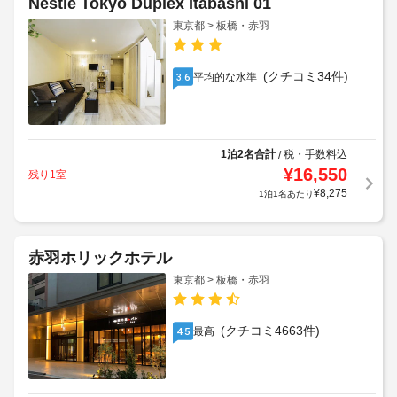
Nestle Tokyo Duplex Itabashi 01
東京都 > 板橋・赤羽
(クチコミ34件)
平均的な水準
3.6
1泊2名合計
税・手数料込
/
¥
16,550
残り1室
¥
8,275
1泊1名あたり
赤羽ホリックホテル
東京都 > 板橋・赤羽
(クチコミ4663件)
最高
4.5