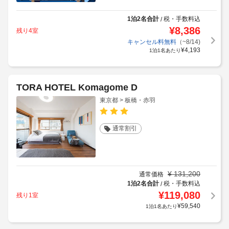
1泊2名合計
税・手数料込
/
¥
8,386
残り4室
キャンセル料無料
（~8/14)
¥
4,193
1泊1名あたり
TORA HOTEL Komagome D
東京都 > 板橋・赤羽
通常割引
¥
131,200
通常価格
1泊2名合計
税・手数料込
/
¥
119,080
残り1室
¥
59,540
1泊1名あたり