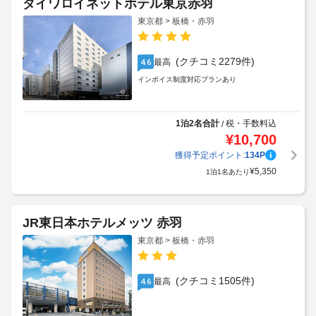
ダイワロイネットホテル東京赤羽
東京都 > 板橋・赤羽
(クチコミ2279件)
最高
4.6
インボイス制度対応プランあり
1泊2名合計
税・手数料込
/
¥
10,700
獲得予定ポイント:
134
P
¥
5,350
1泊1名あたり
JR東日本ホテルメッツ 赤羽
東京都 > 板橋・赤羽
(クチコミ1505件)
最高
4.6