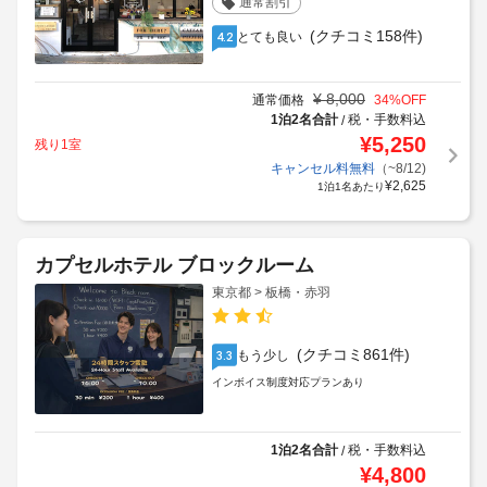
通常割引
(クチコミ158件)
とても良い
4.2
¥
8,000
通常価格
34
%OFF
1泊2名合計
税・手数料込
/
¥
5,250
残り1室
キャンセル料無料
（~8/12)
¥
2,625
1泊1名あたり
カプセルホテル ブロックルーム
東京都 > 板橋・赤羽
(クチコミ861件)
もう少し
3.3
インボイス制度対応プランあり
1泊2名合計
税・手数料込
/
¥
4,800