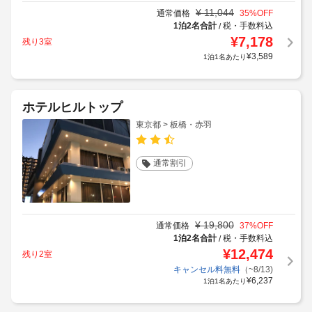
¥
11,044
通常価格
35
%OFF
1泊2名合計
税・手数料込
/
¥
7,178
残り3室
¥
3,589
1泊1名あたり
ホテルヒルトップ
東京都 > 板橋・赤羽
通常割引
¥
19,800
通常価格
37
%OFF
1泊2名合計
税・手数料込
/
¥
12,474
残り2室
キャンセル料無料
（~8/13)
¥
6,237
1泊1名あたり