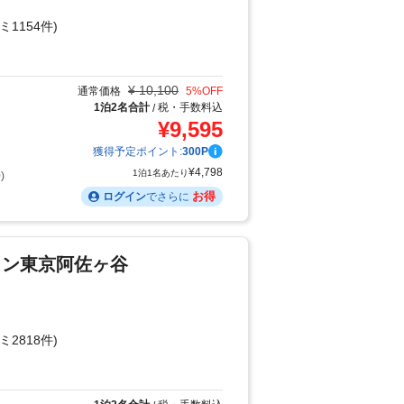
ミ1154件)
り
¥
10,100
通常価格
5
%OFF
1泊2名合計
税・手数料込
/
¥
9,595
獲得予定ポイント:
300
P
¥
4,798
1泊1名あたり
)
お得
ログイン
でさらに
イン東京阿佐ヶ谷
ミ2818件)
り