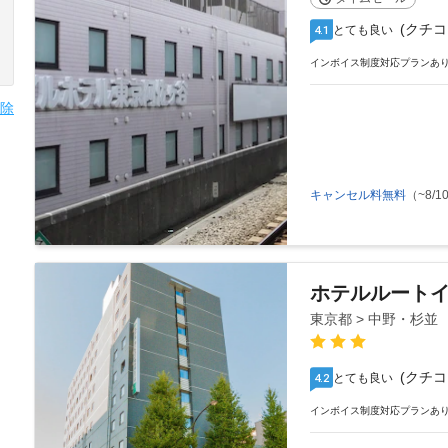
(クチコ
とても良い
4.1
インボイス制度対応プランあ
除
キャンセル料無料
（~8/10
ホテルルート
東京都 > 中野・杉並
(クチコ
とても良い
4.2
インボイス制度対応プランあ