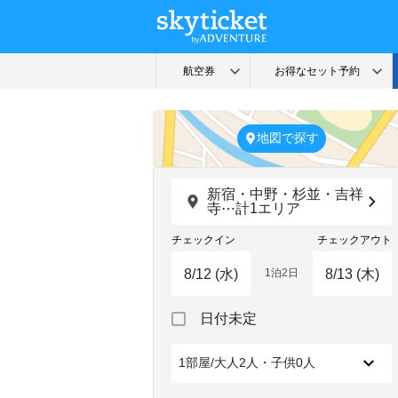
地図で探す
新宿・中野・杉並・吉祥
寺⋯計1エリア
チェックイン
チェックアウト
1泊2日
Navigate
Navigate
日付未定
forward
backward
to
to
interact
interact
1部屋/大人2人・子供0人
with
with
the
the