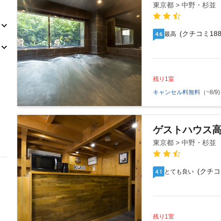
東京都 > 中野・杉並
(クチコミ188
最高
4.6
残り1室
キャンセル料無料
（~8/9)
ゲストハウス
東京都 > 中野・杉並
(クチコ
とても良い
4.1
残り1室