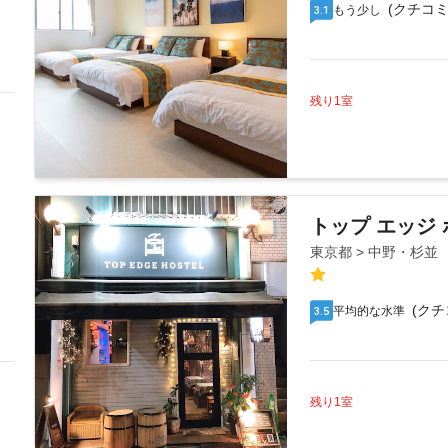
(クチコミ
もう少し
3.1
残り1室
トップ エッジ
東京都 > 中野・杉並
(クチ
平均的な水準
3.5
残り1室