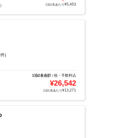
¥
5,453
1泊1名あたり
)
件)
1泊2名合計
税・手数料込
/
¥
26,542
¥
13,271
1泊1名あたり
o