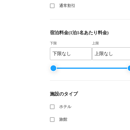
通常割引
宿泊料金
(1泊1名あたり料金)
下限
上限
施設のタイプ
ホテル
旅館