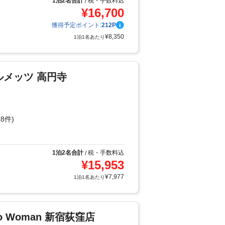
1泊2名合計
税・手数料込
/
¥
16,700
獲得予定ポイント:
212
P
¥
8,350
1泊1名あたり
ルメッツ 高円寺
8件)
1泊2名合計
税・手数料込
/
¥
15,953
¥
7,977
1泊1名あたり
o Woman 新宿荻窪店