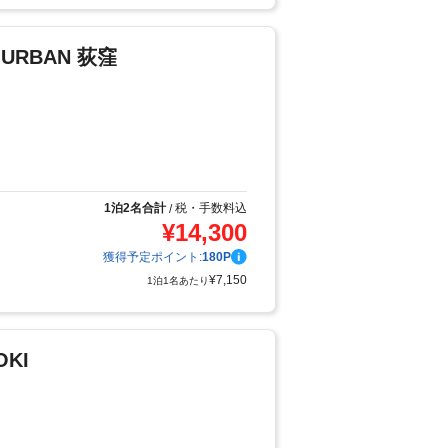
Y URBAN 荻窪
り
1泊2名合計
税・手数料込
/
¥
14,300
獲得予定ポイント:
180
P
¥
7,150
1泊1名あたり
OKI