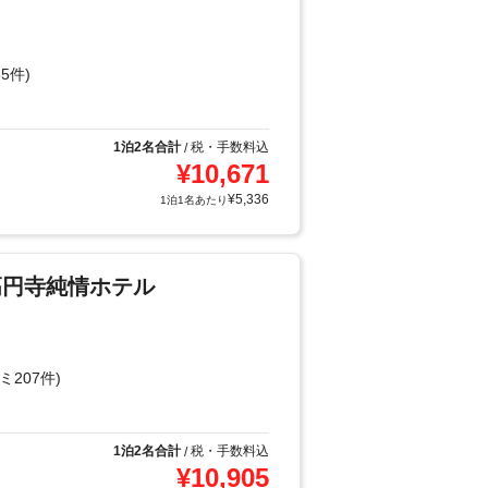
5件)
1泊2名合計
税・手数料込
/
¥
10,671
¥
5,336
1泊1名あたり
高円寺純情ホテル
ミ207件)
1泊2名合計
税・手数料込
/
¥
10,905