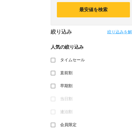
calendar
calendar
and
and
最安値を検索
select
select
a
a
date.
date.
Press
Press
絞り込み
the
the
絞り込みを解
question
question
mark
mark
人気の絞り込み
key
key
to
to
get
get
タイムセール
the
the
keyboard
keyboard
直前割
shortcuts
shortcuts
for
for
changing
changing
早期割
dates.
dates.
当日割
連泊割
会員限定