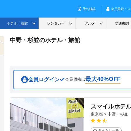
中野・杉並のホテル・旅館
最大
40
%OFF
会員ログイン
会員価格は
スマイルホテ
東京都 > 中野・杉並
タイムセール