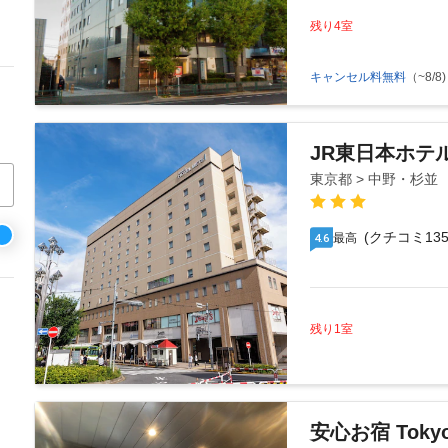
残り4室
キャンセル料無料
（~8/8)
JR東日本ホテ
東京都 > 中野・杉並
(クチコミ135
最高
4.6
残り1室
安心お宿 Toky