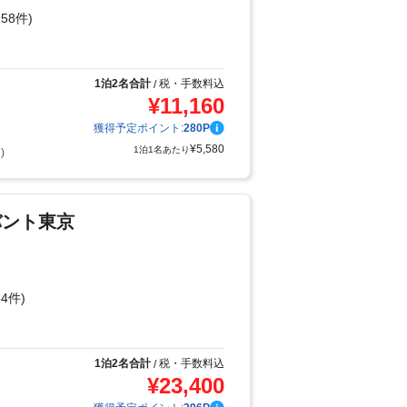
58件)
り
1泊2名合計
税・手数料込
/
¥
11,160
獲得予定ポイント:
280
P
¥
5,580
1泊1名あたり
)
バント東京
4件)
り
1泊2名合計
税・手数料込
/
¥
23,400