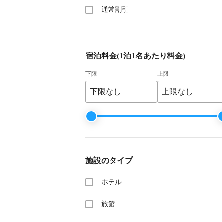
通常割引
宿泊料金
(1泊1名あたり料金)
下限
上限
施設のタイプ
ホテル
旅館