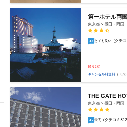
第一ホテル両
東京都 > 墨田・両国
(クチコ
とても良い
4.3
残り2室
キャンセル料無料
（~8/9)
THE GATE HO
東京都 > 墨田・両国
(クチコミ312
最高
4.7