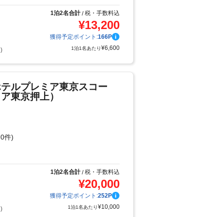
1泊2名合計
税・手数料込
/
¥
13,200
獲得予定ポイント:
166
P
¥
6,600
1泊1名あたり
)
ホテルプレミア東京スコー
ミア東京押上）
0件)
り
1泊2名合計
税・手数料込
/
¥
20,000
獲得予定ポイント:
252
P
¥
10,000
1泊1名あたり
)