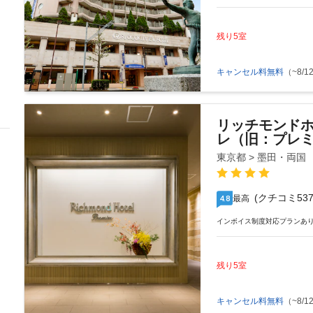
残り5室
キャンセル料無料
（~8/12
リッチモンド
レ（旧：プレ
東京都 > 墨田・両国
(クチコミ537
最高
4.8
インボイス制度対応プランあ
残り5室
キャンセル料無料
（~8/12