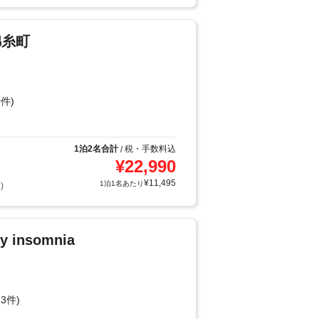
錦糸町
件)
1泊2名合計
税・手数料込
/
¥
22,990
¥
11,495
1泊1名あたり
)
y insomnia
3件)