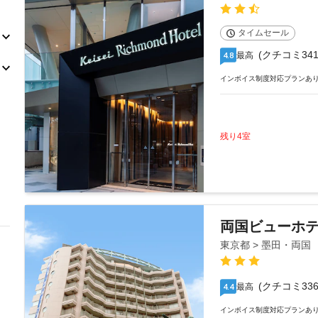
タイムセール
(クチコミ341
最高
4.8
インボイス制度対応プランあ
残り4室
両国ビューホ
東京都 > 墨田・両国
(クチコミ336
最高
4.4
インボイス制度対応プランあ