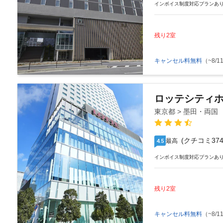
インボイス制度対応プランあ
残り2室
キャンセル料無料
（~8/11
ロッテシティ
東京都 > 墨田・両国
(クチコミ374
最高
4.5
インボイス制度対応プランあ
残り2室
キャンセル料無料
（~8/11