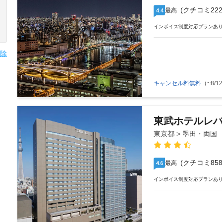
(クチコミ222
最高
4.4
インボイス制度対応プランあ
除
キャンセル料無料
（~8/12
東武ホテルレ
東京都 > 墨田・両国
(クチコミ858
最高
4.6
インボイス制度対応プランあ