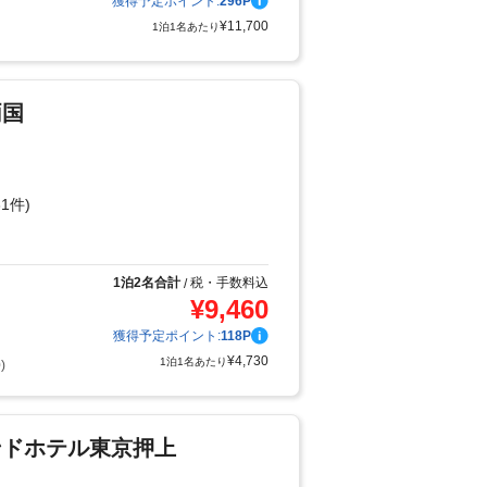
獲得予定ポイント:
296
P
¥
11,700
1泊1名あたり
両国
1件)
り
1泊2名合計
税・手数料込
/
¥
9,460
獲得予定ポイント:
118
P
¥
4,730
1泊1名あたり
)
ンドホテル東京押上