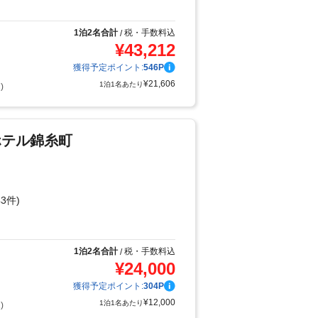
り
1泊2名合計
税・手数料込
/
¥
43,212
獲得予定ポイント:
546
P
¥
21,606
1泊1名あたり
)
ホテル錦糸町
3件)
り
1泊2名合計
税・手数料込
/
¥
24,000
獲得予定ポイント:
304
P
¥
12,000
1泊1名あたり
)