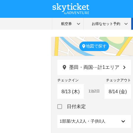
地図で探す
墨田・両国⋯計1エリア
チェックイン
チェックアウト
1泊2日
Navigate
Navigate
日付未定
forward
backward
to
to
interact
interact
1部屋/大人2人・子供0人
with
with
the
the