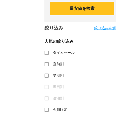
calendar
calendar
and
and
最安値を検索
select
select
a
a
date.
date.
Press
Press
絞り込み
the
the
絞り込みを解
question
question
mark
mark
人気の絞り込み
key
key
to
to
get
get
タイムセール
the
the
keyboard
keyboard
直前割
shortcuts
shortcuts
for
for
changing
changing
早期割
dates.
dates.
当日割
連泊割
会員限定