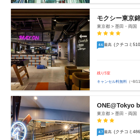
モクシー東京
東京都 > 墨田・両国
(クチコミ510
最高
4.6
残り5室
キャンセル料無料
（~8/11
ONE@Tokyo b
東京都 > 墨田・両国
(クチコミ486
最高
4.7