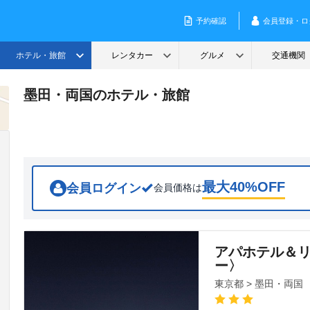
墨田・両国のホテル・旅館
最大
40
%OFF
会員ログイン
会員価格は
アパホテル＆
ー〉
東京都 > 墨田・両国