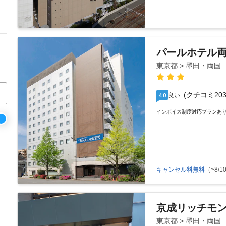
パールホテル
東京都 > 墨田・両国
(クチコミ203
良い
4.0
インボイス制度対応プランあ
キャンセル料無料
（~8/10
京成リッチモ
東京都 > 墨田・両国