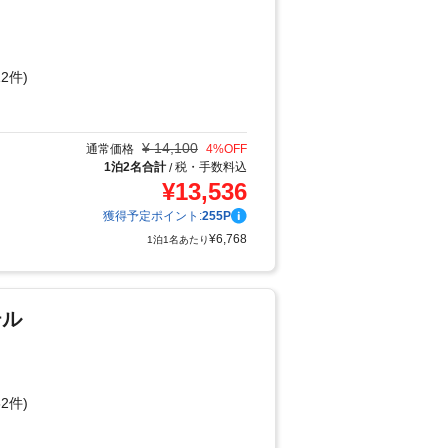
2件)
り
¥
14,100
通常価格
4
%OFF
1泊2名合計
税・手数料込
/
¥
13,536
獲得予定ポイント:
255
P
¥
6,768
1泊1名あたり
テル
2件)
り