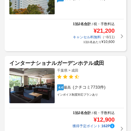
1泊2名合計
税・手数料込
/
¥
21,200
キャンセル料無料
（~8/11)
¥
10,600
1泊1名あたり
インターナショナルガーデンホテル成田
千葉県 > 成田
(クチコミ7733件)
最高
4.4
インボイス制度対応プランあり
1泊2名合計
税・手数料込
/
¥
12,900
獲得予定ポイント:
162
P