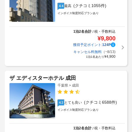
(クチコミ1055件)
最高
4.4
インボイス制度対応プランあり
1泊2名合計
税・手数料込
/
¥
9,800
獲得予定ポイント:
124
P
キャンセル料無料
（~8/13)
¥
4,900
1泊1名あたり
ザ エディスターホテル 成田
千葉県 > 成田
(クチコミ6588件)
とても良い
4.2
インボイス制度対応プランあり
1泊2名合計
税・手数料込
/