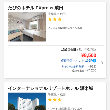
たびのホテル EXpress 成田
千葉県 > 成田
インボイス制度対応プランあり
1泊2名合計
税・手数料込
/
¥
8,500
獲得予定ポイント:
106
P
キャンセル料無料
（~8/12)
¥
4,250
1泊1名あたり
インターナショナルリゾートホテル 湯楽城
千葉県 > 成田
インボイス制度対応プランあり