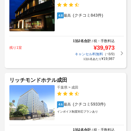
(クチコミ843件)
最高
4.8
1泊2名合計
税・手数料込
/
¥
39,973
残り1室
キャンセル料無料
（~8/9)
¥
19,987
1泊1名あたり
リッチモンドホテル成田
千葉県 > 成田
(クチコミ5933件)
最高
4.6
インボイス制度対応プランあり
1泊2名合計
税・手数料込
/