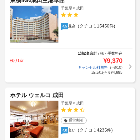
東横INN成田空港本館
千葉県 > 成田
(クチコミ15450件)
最高
4.5
1泊2名合計
税・手数料込
/
¥
9,370
残り1室
キャンセル料無料
（~8/10)
¥
4,685
1泊1名あたり
ホテル ウェルコ 成田
千葉県 > 成田
通常割引
(クチコミ4235件)
良い
4.0