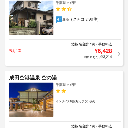
千葉県 > 成田
(クチコミ90件)
最高
4.4
1泊2名合計
税・手数料込
/
¥
6,428
残り1室
¥
3,214
1泊1名あたり
成田空港温泉 空の湯
千葉県 > 成田
インボイス制度対応プランあり
1泊2名合計
税・手数料込
/