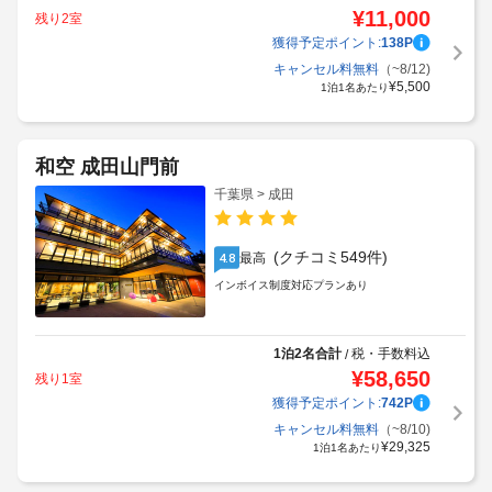
¥
11,000
残り2室
獲得予定ポイント:
138
P
キャンセル料無料
（~8/12)
¥
5,500
1泊1名あたり
和空 成田山門前
千葉県 > 成田
(クチコミ549件)
最高
4.8
インボイス制度対応プランあり
1泊2名合計
税・手数料込
/
¥
58,650
残り1室
獲得予定ポイント:
742
P
キャンセル料無料
（~8/10)
¥
29,325
1泊1名あたり