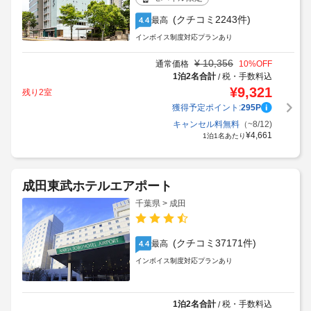
(クチコミ2243件)
最高
4.4
インボイス制度対応プランあり
¥
10,356
通常価格
10
%OFF
1泊2名合計
税・手数料込
/
¥
9,321
残り2室
獲得予定ポイント:
295
P
キャンセル料無料
（~8/12)
¥
4,661
1泊1名あたり
成田東武ホテルエアポート
千葉県 > 成田
(クチコミ37171件)
最高
4.4
インボイス制度対応プランあり
1泊2名合計
税・手数料込
/