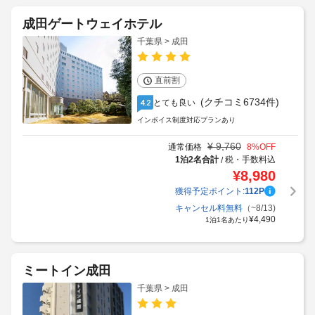
成田ゲートウェイホテル
千葉県 > 成田
直前割
(クチコミ6734件)
とても良い
4.2
インボイス制度対応プランあり
¥
9,760
通常価格
8
%OFF
1泊2名合計
税・手数料込
/
¥
8,980
獲得予定ポイント:
112
P
キャンセル料無料
（~8/13)
¥
4,490
1泊1名あたり
ミートイン成田
千葉県 > 成田