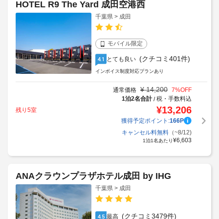
HOTEL R9 The Yard 成田空港西
千葉県 > 成田
モバイル限定
(クチコミ401件)
とても良い
4.1
インボイス制度対応プランあり
¥
14,200
通常価格
7
%OFF
1泊2名合計
税・手数料込
/
¥
13,206
残り5室
獲得予定ポイント:
166
P
キャンセル料無料
（~8/12)
¥
6,603
1泊1名あたり
ANAクラウンプラザホテル成田 by IHG
千葉県 > 成田
(クチコミ3479件)
最高
4.5