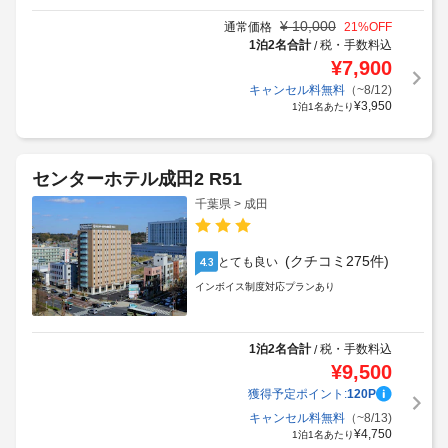
¥
10,000
通常価格
21
%OFF
1泊2名合計
税・手数料込
/
¥
7,900
キャンセル料無料
（~8/12)
¥
3,950
1泊1名あたり
センターホテル成田2 R51
千葉県 > 成田
(クチコミ275件)
とても良い
4.3
インボイス制度対応プランあり
1泊2名合計
税・手数料込
/
¥
9,500
獲得予定ポイント:
120
P
キャンセル料無料
（~8/13)
¥
4,750
1泊1名あたり