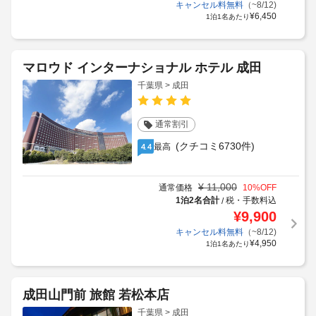
キャンセル料無料
（~8/12)
¥
6,450
1泊1名あたり
マロウド インターナショナル ホテル 成田
千葉県 > 成田
通常割引
(クチコミ6730件)
最高
4.4
¥
11,000
通常価格
10
%OFF
1泊2名合計
税・手数料込
/
¥
9,900
キャンセル料無料
（~8/12)
¥
4,950
1泊1名あたり
成田山門前 旅館 若松本店
千葉県 > 成田