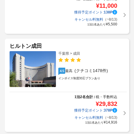
¥
11,000
獲得予定ポイント:
138
P
キャンセル料無料
（~8/13)
¥
5,500
1泊1名あたり
ヒルトン成田
千葉県 > 成田
(クチコミ1478件)
最高
4.5
インボイス制度対応プランあり
1泊2名合計
税・手数料込
/
¥
29,832
獲得予定ポイント:
378
P
キャンセル料無料
（~8/13)
¥
14,916
1泊1名あたり