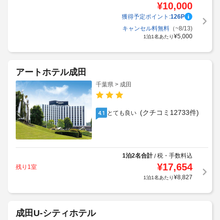
¥
10,000
獲得予定ポイント:
126
P
キャンセル料無料
（~8/13)
¥
5,000
1泊1名あたり
アートホテル成田
千葉県 > 成田
(クチコミ12733件)
とても良い
4.1
1泊2名合計
税・手数料込
/
¥
17,654
残り1室
¥
8,827
1泊1名あたり
成田U-シティホテル