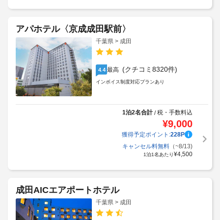
アパホテル〈京成成田駅前〉
千葉県 > 成田
(クチコミ8320件)
最高
4.4
インボイス制度対応プランあり
1泊2名合計
税・手数料込
/
¥
9,000
獲得予定ポイント:
228
P
キャンセル料無料
（~8/13)
¥
4,500
1泊1名あたり
成田AICエアポートホテル
千葉県 > 成田