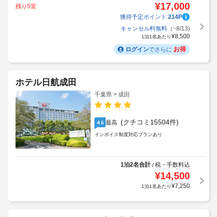
¥
17,000
残り5室
獲得予定ポイント:
214
P
キャンセル料無料
（~8/13)
¥
8,500
1泊1名あたり
お得
ログイン
でさらに
ホテル日航成田
千葉県 > 成田
(クチコミ15504件)
最高
4.6
インボイス制度対応プランあり
1泊2名合計
税・手数料込
/
¥
14,500
¥
7,250
1泊1名あたり