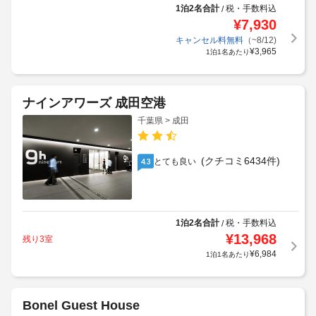
1泊2名合計
税・手数料込
/
¥
7,930
キャンセル料無料
（~8/12)
¥
3,965
1泊1名あたり
ナインアワーズ 成田空港
千葉県 > 成田
(クチコミ6434件)
とても良い
4.3
1泊2名合計
税・手数料込
/
¥
13,968
残り3室
¥
6,984
1泊1名あたり
Bonel Guest House