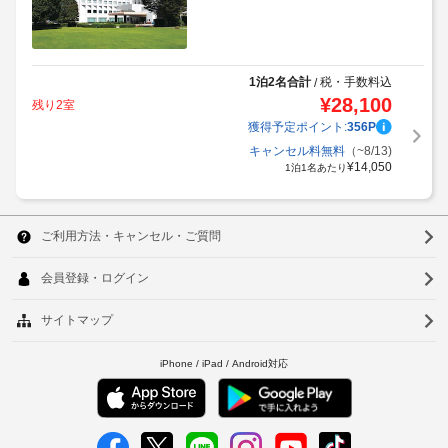
1泊2名合計
税・手数料込
/
¥
28,100
残り2室
獲得予定ポイント:
356
P
キャンセル料無料
（~8/13)
¥
14,050
1泊1名あたり