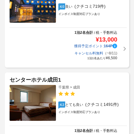
(クチコミ719件)
良い
4.0
インボイス制度対応プランあり
1泊2名合計
税・手数料込
/
¥
13,000
獲得予定ポイント:
164
P
キャンセル料無料
（~8/11)
¥
6,500
1泊1名あたり
センターホテル成田1
千葉県 > 成田
(クチコミ1491件)
とても良い
4.2
インボイス制度対応プランあり
1泊2名合計
税・手数料込
/