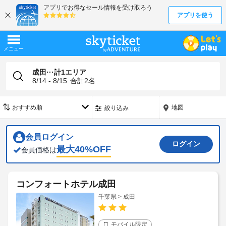
成田···計1エリア
8/14 - 8/15
合計
2
名
地図
絞り込み
会員ログイン
ログイン
最大
40
%OFF
会員価格は
コンフォートホテル成田
千葉県 > 成田
モバイル限定