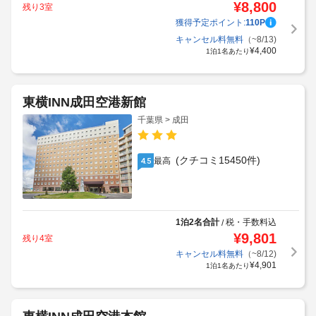
¥
8,800
残り3室
獲得予定ポイント:
110
P
キャンセル料無料
（~8/13)
¥
4,400
1泊1名あたり
東横INN成田空港新館
千葉県 > 成田
(クチコミ15450件)
最高
4.5
1泊2名合計
税・手数料込
/
¥
9,801
残り4室
キャンセル料無料
（~8/12)
¥
4,901
1泊1名あたり