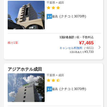
千葉県 > 成田
(クチコミ3070件)
最高
4.4
1泊2名合計
税・手数料込
/
¥
7,465
残り1室
キャンセル料無料
（~8/11)
¥
3,733
1泊1名あたり
アジアホテル成田
千葉県 > 成田
(クチコミ3070件)
最高
4.4