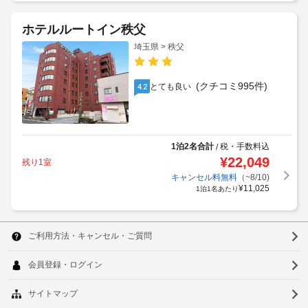
ホテルルートイン秩父
埼玉県 > 秩父
(クチコミ995件)
とても良い
4.2
1泊2名合計
税・手数料込
/
¥
22,049
残り1室
キャンセル料無料
（~8/10)
¥
11,025
1泊1名あたり