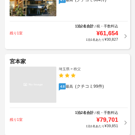
最高
1泊2名合計
税・手数料込
/
¥
61,654
残り1室
¥
30,827
1泊1名あたり
宮本家
埼玉県 > 秩父
(クチコミ99件)
最高
4.8
1泊2名合計
税・手数料込
/
¥
79,701
残り1室
¥
39,851
1泊1名あたり