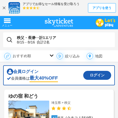
秩父・長瀞···計1エリア
8/15 - 8/16
合計
2
名
地図
絞り込み
会員ログイン
ログイン
最大
40
%OFF
会員価格は
ゆの宿 和どう
埼玉県 > 秩父
(クチコミ564件)
4.7