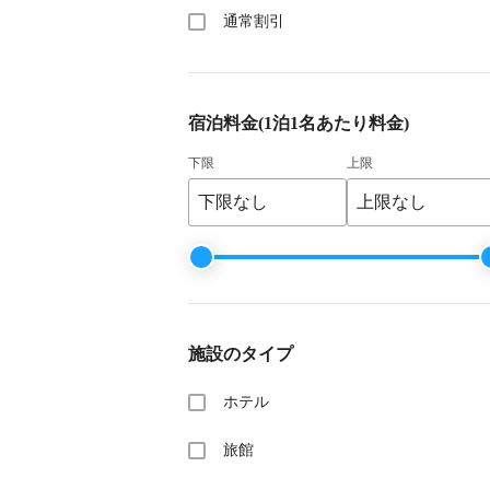
通常割引
宿泊料金
(1泊1名あたり料金)
下限
上限
施設のタイプ
ホテル
旅館