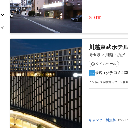
残り1室
川越東武ホテ
埼玉県 > 川越・所沢
タイムセール
(クチコミ238
最高
4.5
インボイス制度対応プランあ
キャンセル料無料
（~8/12