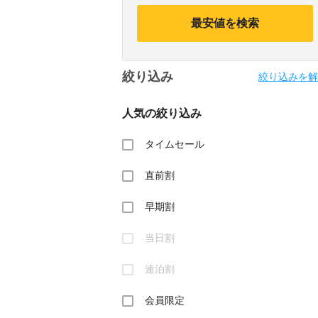
calendar
calendar
and
and
最安値を検索
select
select
a
a
date.
date.
Press
Press
絞り込み
the
the
絞り込みを解
question
question
mark
mark
人気の絞り込み
key
key
to
to
get
get
タイムセール
the
the
keyboard
keyboard
直前割
shortcuts
shortcuts
for
for
changing
changing
早期割
dates.
dates.
当日割
連泊割
会員限定