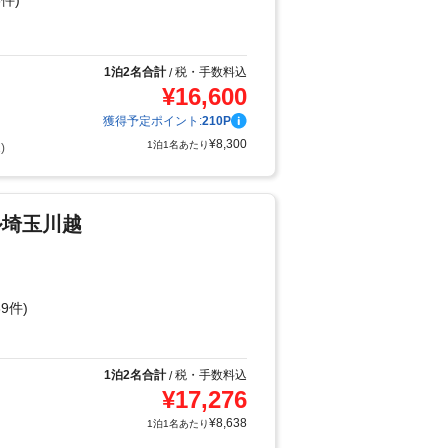
件)
り
1泊2名合計
税・手数料込
/
¥
16,600
獲得予定ポイント:
210
P
¥
8,300
1泊1名あたり
)
ル埼玉川越
9件)
1泊2名合計
税・手数料込
/
¥
17,276
¥
8,638
1泊1名あたり