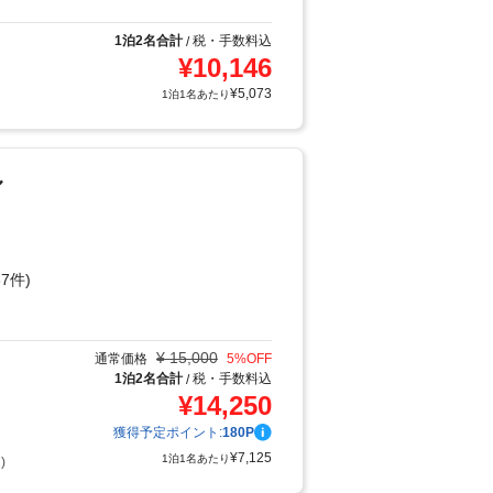
1泊2名合計
税・手数料込
/
¥
10,146
¥
5,073
1泊1名あたり
ル
7件)
り
¥
15,000
通常価格
5
%OFF
1泊2名合計
税・手数料込
/
¥
14,250
獲得予定ポイント:
180
P
¥
7,125
1泊1名あたり
)