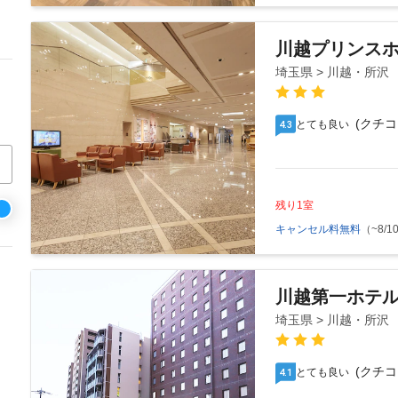
川越プリンス
埼玉県 > 川越・所沢
(クチコ
とても良い
4.3
残り1室
キャンセル料無料
（~8/10
川越第一ホテ
埼玉県 > 川越・所沢
(クチコ
とても良い
4.1