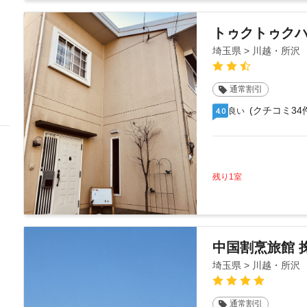
トゥクトゥク
埼玉県 > 川越・所沢
通常割引
(クチコミ34
良い
4.0
残り1室
中国割烹旅館 
埼玉県 > 川越・所沢
通常割引