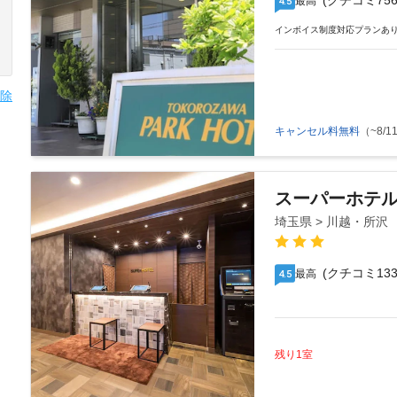
(クチコミ756
最高
4.5
インボイス制度対応プランあ
除
キャンセル料無料
（~8/11
スーパーホテ
埼玉県 > 川越・所沢
(クチコミ133
最高
4.5
残り1室