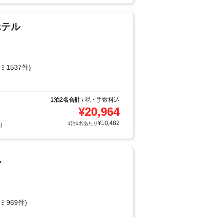
ホテル
ミ1537件)
1泊2名合計
税・手数料込
/
¥
20,964
¥
10,482
1泊1名あたり
)
ル
ミ969件)