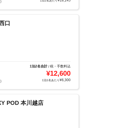
¥
18,145
1泊1名あたり
)
駅西口
1泊2名合計
税・手数料込
/
¥
12,600
¥
6,300
1泊1名あたり
)
AXY POD 本川越店