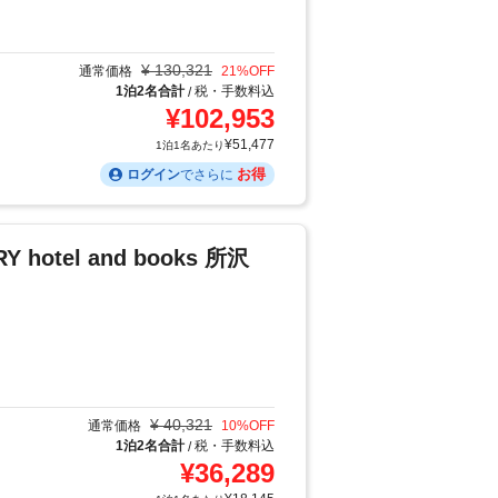
¥
130,321
通常価格
21
%OFF
1泊2名合計
税・手数料込
/
¥
102,953
¥
51,477
1泊1名あたり
お得
ログイン
でさらに
RY hotel and books 所沢
¥
40,321
通常価格
10
%OFF
1泊2名合計
税・手数料込
/
¥
36,289