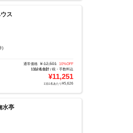
ハウス
件)
¥
12,501
通常価格
10
%OFF
1泊2名合計
税・手数料込
/
¥
11,251
¥
5,626
1泊1名あたり
掬水亭