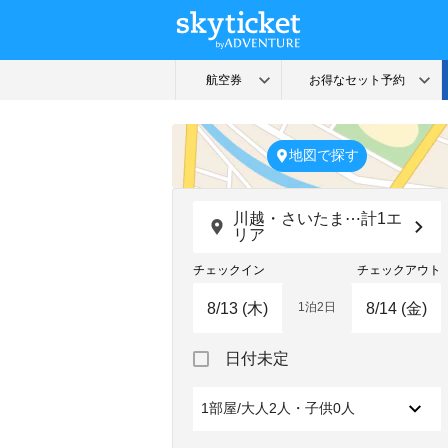
地図で探す
川越・さいたま⋯計1エ
リア
チェックイン
チェックアウト
1泊2日
Navigate
Navigate
日付未定
forward
backward
to
to
interact
interact
1部屋/大人2人・子供0人
with
with
the
the