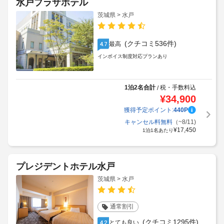
水戸プラザホテル
茨城県 > 水戸
(クチコミ536件)
最高
4.7
インボイス制度対応プランあり
1泊2名合計
税・手数料込
/
¥
34,900
獲得予定ポイント:
440
P
キャンセル料無料
（~8/11)
¥
17,450
1泊1名あたり
プレジデントホテル水戸
茨城県 > 水戸
通常割引
(クチコミ1295件)
とても良い
4.2