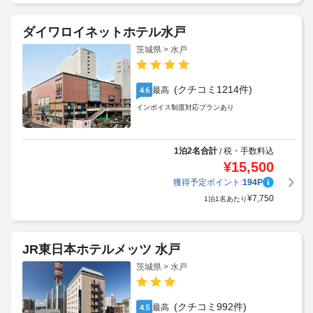
ダイワロイネットホテル水戸
茨城県 > 水戸
(クチコミ1214件)
最高
4.6
インボイス制度対応プランあり
1泊2名合計
税・手数料込
/
¥
15,500
獲得予定ポイント:
194
P
¥
7,750
1泊1名あたり
JR東日本ホテルメッツ 水戸
茨城県 > 水戸
(クチコミ992件)
最高
4.5