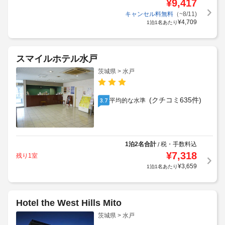
¥
9,417
キャンセル料無料
（~8/11)
¥
4,709
1泊1名あたり
スマイルホテル水戸
茨城県 > 水戸
(クチコミ635件)
平均的な水準
3.7
1泊2名合計
税・手数料込
/
¥
7,318
残り1室
¥
3,659
1泊1名あたり
Hotel the West Hills Mito
茨城県 > 水戸