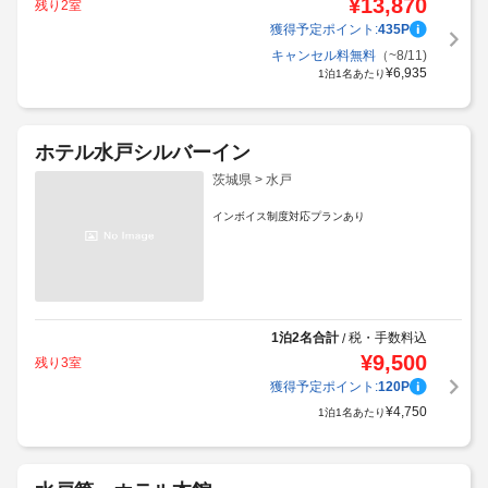
¥
13,870
残り2室
獲得予定ポイント:
435
P
キャンセル料無料
（~8/11)
¥
6,935
1泊1名あたり
ホテル水戸シルバーイン
茨城県 > 水戸
インボイス制度対応プランあり
1泊2名合計
税・手数料込
/
¥
9,500
残り3室
獲得予定ポイント:
120
P
¥
4,750
1泊1名あたり