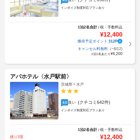
良い
インボイス制度対応プランあり
1泊2名合計
税・手数料込
/
¥
12,400
獲得予定ポイント:
312
P
キャンセル料無料
（~8/12)
¥
6,200
1泊1名あたり
アパホテル〈水戸駅前〉
茨城県 > 水戸
(クチコミ642件)
良い
4.0
インボイス制度対応プランあり
1泊2名合計
税・手数料込
/
¥
12,400
残り3室