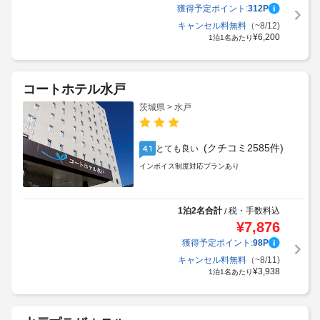
獲得予定ポイント:
312
P
キャンセル料無料
（~8/12)
¥
6,200
1泊1名あたり
コートホテル水戸
茨城県 > 水戸
(クチコミ2585件)
とても良い
4.1
インボイス制度対応プランあり
1泊2名合計
税・手数料込
/
¥
7,876
獲得予定ポイント:
98
P
キャンセル料無料
（~8/11)
¥
3,938
1泊1名あたり