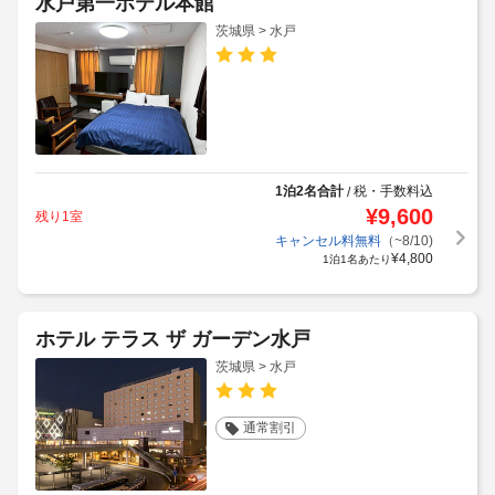
水戸第一ホテル本館
茨城県 > 水戸
1泊2名合計
税・手数料込
/
¥
9,600
残り1室
キャンセル料無料
（~8/10)
¥
4,800
1泊1名あたり
ホテル テラス ザ ガーデン水戸
茨城県 > 水戸
通常割引