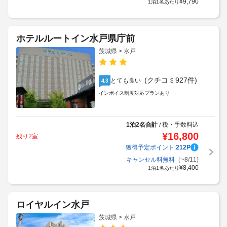
¥
9,790
1泊1名あたり
ホテルルートイン水戸県庁前
茨城県 > 水戸
(クチコミ927件)
とても良い
4.3
インボイス制度対応プランあり
1泊2名合計
税・手数料込
/
¥
16,800
残り2室
獲得予定ポイント:
212
P
キャンセル料無料
（~8/11)
¥
8,400
1泊1名あたり
ロイヤルイン水戸
茨城県 > 水戸