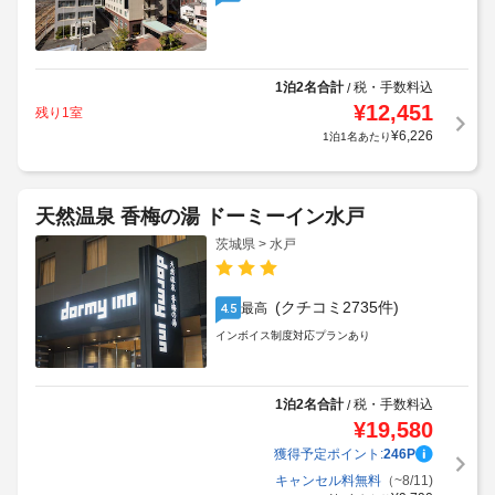
1泊2名合計
税・手数料込
/
¥
12,451
残り1室
¥
6,226
1泊1名あたり
天然温泉 香梅の湯 ドーミーイン水戸
茨城県 > 水戸
(クチコミ2735件)
最高
4.5
インボイス制度対応プランあり
1泊2名合計
税・手数料込
/
¥
19,580
獲得予定ポイント:
246
P
キャンセル料無料
（~8/11)