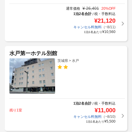
¥
26,401
通常価格
20
%OFF
1泊2名合計
税・手数料込
/
¥
21,120
キャンセル料無料
（~8/11)
¥
10,560
1泊1名あたり
水戸第一ホテル別館
茨城県 > 水戸
1泊2名合計
税・手数料込
/
¥
11,000
残り1室
キャンセル料無料
（~8/10)
¥
5,500
1泊1名あたり