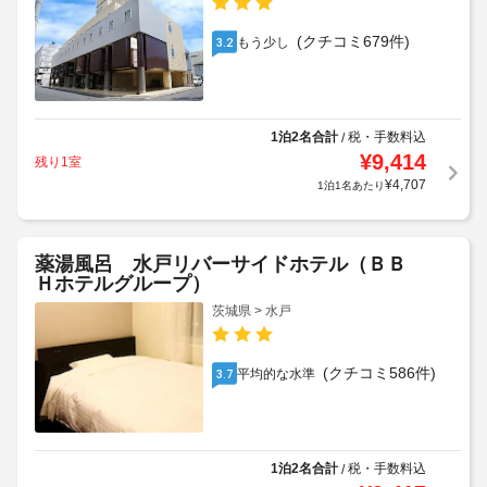
(クチコミ679件)
もう少し
3.2
1泊2名合計
税・手数料込
/
¥
9,414
残り1室
¥
4,707
1泊1名あたり
薬湯風呂 水戸リバーサイドホテル（ＢＢ
Ｈホテルグループ）
茨城県 > 水戸
(クチコミ586件)
平均的な水準
3.7
1泊2名合計
税・手数料込
/