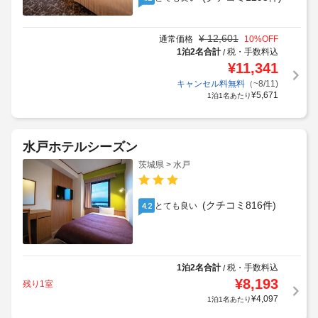
¥
12,601
通常価格
10
%OFF
1泊2名合計
税・手数料込
/
¥
11,341
キャンセル料無料
（~8/11)
¥
5,671
1泊1名あたり
水戸ホテルシーズン
茨城県 > 水戸
(クチコミ816件)
とても良い
4.2
1泊2名合計
税・手数料込
/
¥
8,193
残り1室
¥
4,097
1泊1名あたり