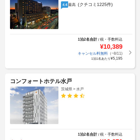
(クチコミ1225件)
最高
4.4
1泊2名合計
税・手数料込
/
¥
10,389
キャンセル料無料
（~8/11)
¥
5,195
1泊1名あたり
コンフォートホテル水戸
茨城県 > 水戸
1泊2名合計
税・手数料込
/