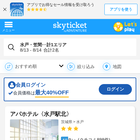
水戸・笠間···計1エリア
8/13 - 8/14
合計
2
名
地図
絞り込み
会員ログイン
ログイン
最大
40
%OFF
会員価格は
アパホテル〈水戸駅北〉
茨城県 > 水戸
(クチコミ898件)
4.0