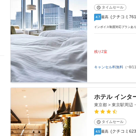
タイムセール
(クチコミ761
最高
4.7
インボイス制度対応プランあ
残り2室
キャンセル料無料
（~8/11
ホテル インタ
東京都 > 東京駅周
タイムセール
(クチコミ623
最高
4.5