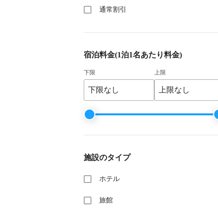
通常割引
宿泊料金
(1泊1名あたり料金)
下限
上限
施設のタイプ
ホテル
旅館