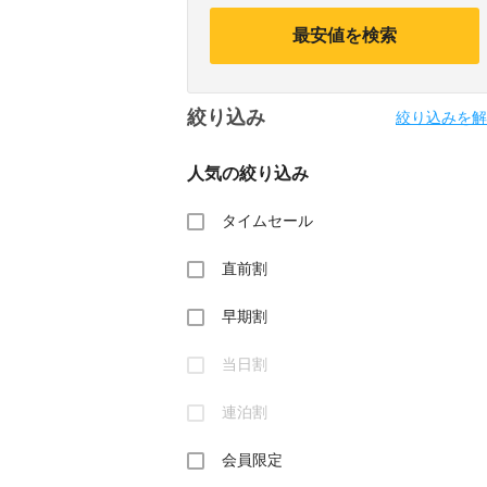
calendar
calendar
and
and
最安値を検索
select
select
a
a
date.
date.
Press
Press
絞り込み
the
the
絞り込みを解
question
question
mark
mark
人気の絞り込み
key
key
to
to
get
get
タイムセール
the
the
keyboard
keyboard
直前割
shortcuts
shortcuts
for
for
changing
changing
早期割
dates.
dates.
当日割
連泊割
会員限定