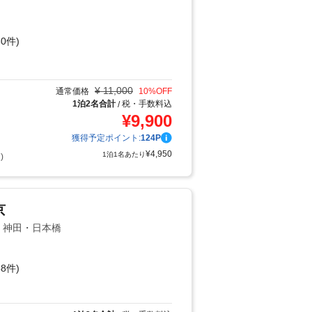
0件)
り
¥
11,000
通常価格
10
%OFF
1泊2名合計
税・手数料込
/
¥
9,900
獲得予定ポイント:
124
P
¥
4,950
1泊1名あたり
)
京
辺・神田・日本橋
8件)