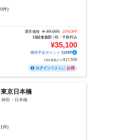
0件)
り
¥
39,000
通常価格
10
%OFF
1泊2名合計
税・手数料込
/
¥
35,100
獲得予定ポイント:
1105
P
¥
17,550
1泊1名あたり
お得
ログイン
でさらに
ン東京日本橋
辺・神田・日本橋
1件)
り