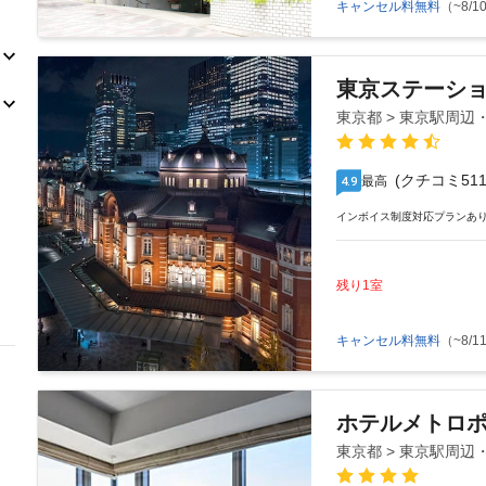
キャンセル料無料
（~8/10
東京ステーシ
東京都 > 東京駅周
(クチコミ511
最高
4.9
インボイス制度対応プランあ
残り1室
キャンセル料無料
（~8/11
ホテルメトロ
東京都 > 東京駅周