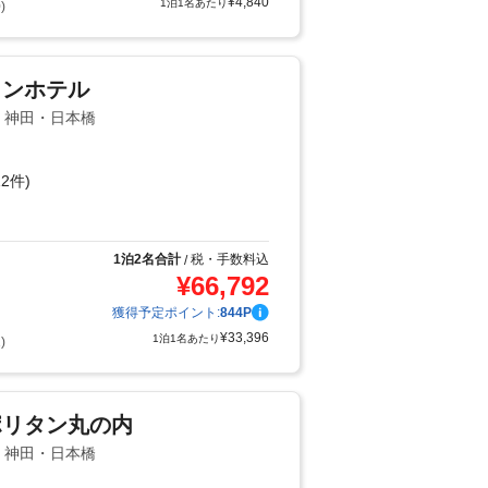
¥
4,840
1泊1名あたり
)
ョンホテル
辺・神田・日本橋
2件)
り
1泊2名合計
税・手数料込
/
¥
66,792
獲得予定ポイント:
844
P
¥
33,396
1泊1名あたり
)
ポリタン丸の内
辺・神田・日本橋