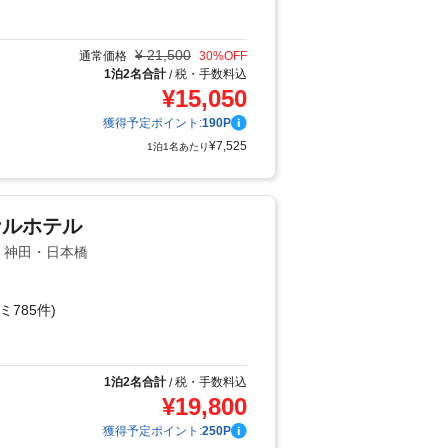
り
¥
21,500
通常価格
30
%OFF
1泊2名合計
税・手数料込
/
¥
15,050
獲得予定ポイント:
190
P
¥
7,525
1泊1名あたり
ナルホテル
辺・神田・日本橋
ミ785件)
り
1泊2名合計
税・手数料込
/
¥
19,800
獲得予定ポイント:
250
P