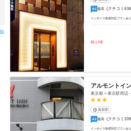
(クチコミ636
最高
4.6
インボイス制度対応プランあ
除
残り4室
アルモントイ
東京都 > 東京駅周
直前割
(クチコミ209
最高
4.6
インボイス制度対応プランあ