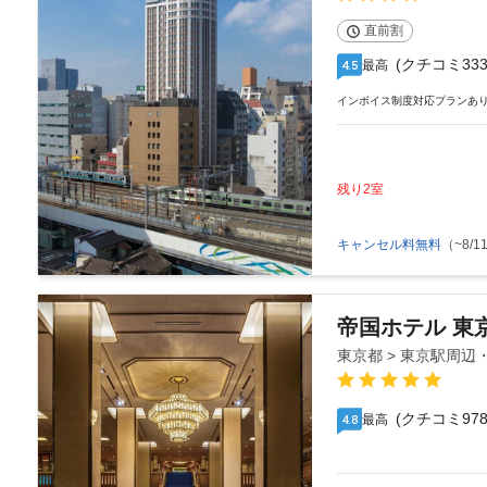
直前割
(クチコミ333
最高
4.5
インボイス制度対応プランあ
残り2室
キャンセル料無料
（~8/11
帝国ホテル 東
東京都 > 東京駅周
(クチコミ978
最高
4.8