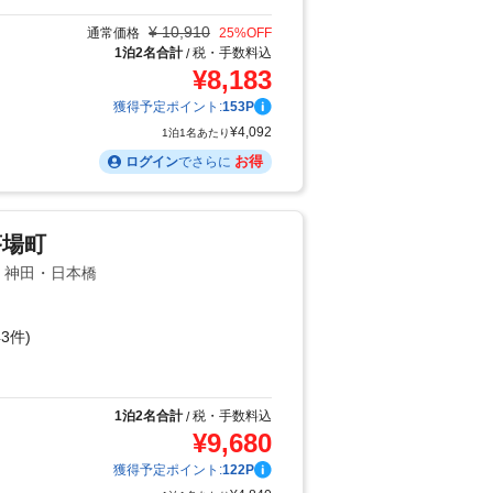
¥
10,910
通常価格
25
%OFF
1泊2名合計
税・手数料込
/
¥
8,183
獲得予定ポイント:
153
P
¥
4,092
1泊1名あたり
お得
ログイン
でさらに
茅場町
辺・神田・日本橋
3件)
り
1泊2名合計
税・手数料込
/
¥
9,680
獲得予定ポイント:
122
P