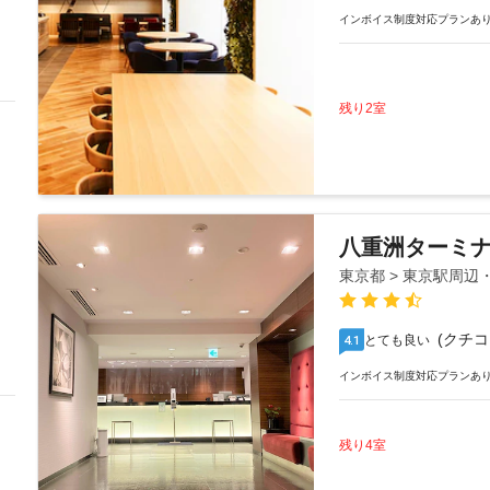
インボイス制度対応プランあ
残り2室
八重洲ターミ
東京都 > 東京駅周
(クチコ
とても良い
4.1
インボイス制度対応プランあ
残り4室