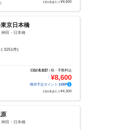
¥
9,900
1泊1名あたり
)
ル東京日本橋
辺・神田・日本橋
ミ3251件)
り
1泊2名合計
税・手数料込
/
¥
8,600
獲得予定ポイント:
108
P
¥
4,300
1泊1名あたり
葉原
辺・神田・日本橋