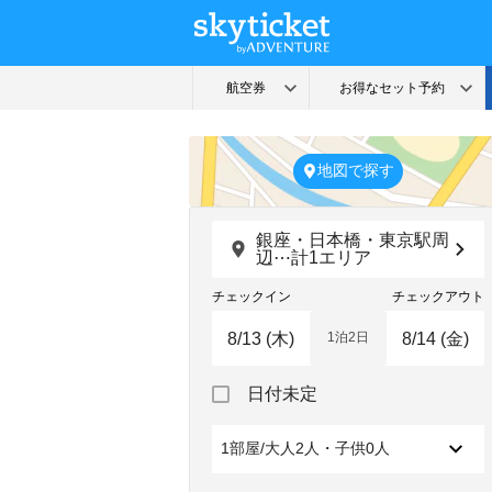
地図で探す
銀座・日本橋・東京駅周
辺⋯計1エリア
チェックイン
チェックアウト
1泊2日
Navigate
Navigate
日付未定
forward
backward
to
to
interact
interact
1部屋/大人2人・子供0人
with
with
the
the