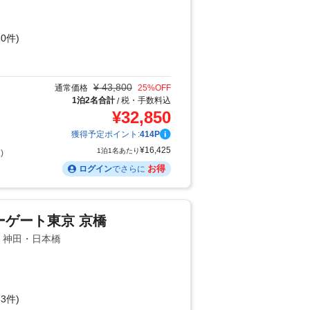
0件)
り
¥
43,800
通常価格
25
%OFF
1泊2名合計
税・手数料込
/
¥
32,850
獲得予定ポイント:
414
P
¥
16,425
1泊1名あたり
)
お得
ログイン
でさらに
ーゲート東京 京橋
辺・神田・日本橋
3件)