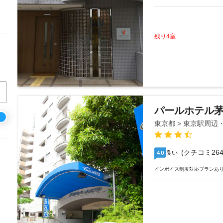
残り4室
パールホテル
東京都 > 東京駅周
(クチコミ264
良い
4.0
インボイス制度対応プランあ