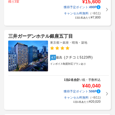
¥
15,600
残り3室
獲得予定ポイント:
490
P
キャンセル料無料
（~8/11)
¥
7,800
1泊1名あたり
三井ガーデンホテル銀座五丁目
東京都 > 銀座・晴海・築地
(クチコミ5123件)
最高
4.7
インボイス制度対応プランあり
1泊2名合計
税・手数料込
/
¥
40,040
獲得予定ポイント:
506
P
キャンセル料無料
（~8/11)
¥
20,020
1泊1名あたり