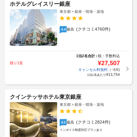
ホテルグレイスリー銀座
東京都 > 銀座・晴海・築地
(クチコミ4760件)
最高
4.4
1泊2名合計
税・手数料込
/
¥
27,507
残り1室
キャンセル料無料
（~8/8)
¥
13,754
1泊1名あたり
クインテッサホテル東京銀座
東京都 > 銀座・晴海・築地
(クチコミ2824件)
最高
4.5
インボイス制度対応プランあり