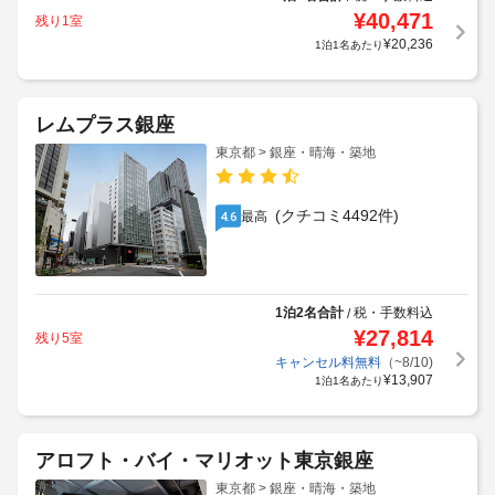
¥
40,471
残り1室
¥
20,236
1泊1名あたり
レムプラス銀座
東京都 > 銀座・晴海・築地
(クチコミ4492件)
最高
4.6
1泊2名合計
税・手数料込
/
¥
27,814
残り5室
キャンセル料無料
（~8/10)
¥
13,907
1泊1名あたり
アロフト・バイ・マリオット東京銀座
東京都 > 銀座・晴海・築地