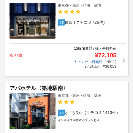
東京都 > 銀座・晴海・築地
(クチコミ726件)
最高
4.5
1泊2名合計
税・手数料込
/
¥
72,105
残り1室
キャンセル料無料
（~8/11)
¥
36,053
1泊1名あたり
アパホテル〈築地駅南〉
東京都 > 銀座・晴海・築地
(クチコミ1413件)
とても良い
4.2
インボイス制度対応プランあり