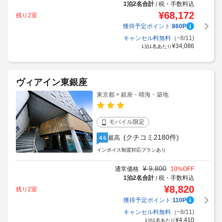
1泊2名合計
税・手数料込
/
¥
68,172
残り2室
獲得予定ポイント:
860
P
キャンセル料無料
（~8/11)
¥
34,086
1泊1名あたり
ヴィアイン東銀座
東京都 > 銀座・晴海・築地
モバイル限定
(クチコミ2180件)
最高
4.6
インボイス制度対応プランあり
¥
9,800
通常価格
10
%OFF
1泊2名合計
税・手数料込
/
¥
8,820
残り2室
獲得予定ポイント:
110
P
キャンセル料無料
（~8/11)
¥
4,410
1泊1名あたり