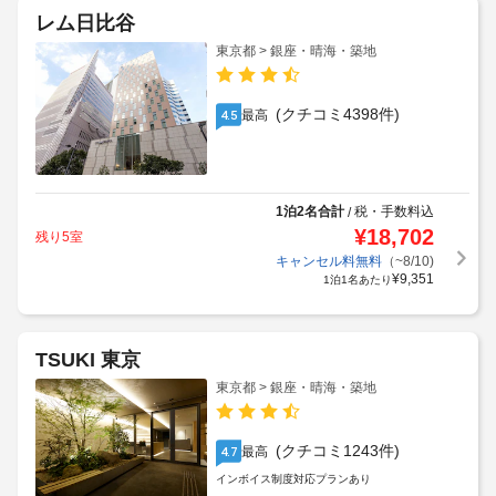
レム日比谷
東京都 > 銀座・晴海・築地
(クチコミ4398件)
最高
4.5
1泊2名合計
税・手数料込
/
¥
18,702
残り5室
キャンセル料無料
（~8/10)
¥
9,351
1泊1名あたり
TSUKI 東京
東京都 > 銀座・晴海・築地
(クチコミ1243件)
最高
4.7
インボイス制度対応プランあり