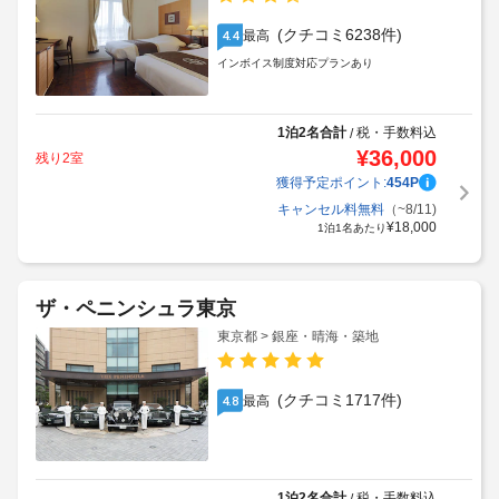
(クチコミ6238件)
最高
4.4
インボイス制度対応プランあり
1泊2名合計
税・手数料込
/
¥
36,000
残り2室
獲得予定ポイント:
454
P
キャンセル料無料
（~8/11)
¥
18,000
1泊1名あたり
ザ・ペニンシュラ東京
東京都 > 銀座・晴海・築地
(クチコミ1717件)
最高
4.8
1泊2名合計
税・手数料込
/