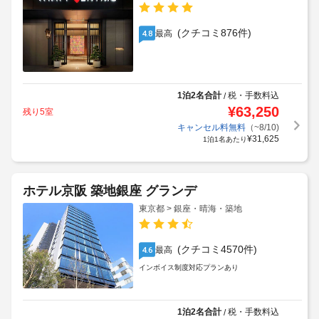
(クチコミ876件)
最高
4.8
1泊2名合計
税・手数料込
/
¥
63,250
残り5室
キャンセル料無料
（~8/10)
¥
31,625
1泊1名あたり
ホテル京阪 築地銀座 グランデ
東京都 > 銀座・晴海・築地
(クチコミ4570件)
最高
4.6
インボイス制度対応プランあり
1泊2名合計
税・手数料込
/