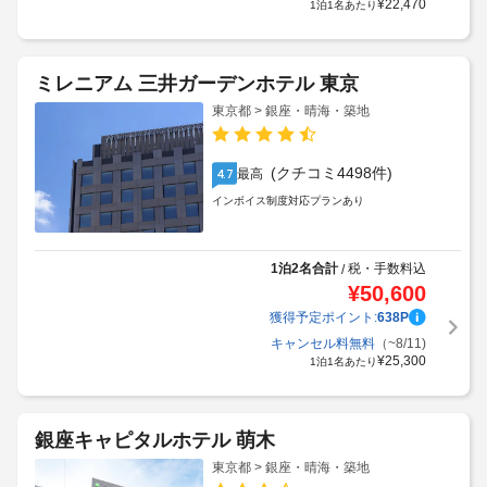
¥
22,470
1泊1名あたり
ミレニアム 三井ガーデンホテル 東京
東京都 > 銀座・晴海・築地
(クチコミ4498件)
最高
4.7
インボイス制度対応プランあり
1泊2名合計
税・手数料込
/
¥
50,600
獲得予定ポイント:
638
P
キャンセル料無料
（~8/11)
¥
25,300
1泊1名あたり
銀座キャピタルホテル 萌木
東京都 > 銀座・晴海・築地