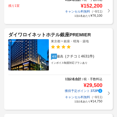
¥
152,200
残り1室
キャンセル料無料
（~8/11)
¥
76,100
1泊1名あたり
ダイワロイネットホテル銀座PREMIER
東京都 > 銀座・晴海・築地
(クチコミ4631件)
最高
4.5
インボイス制度対応プランあり
1泊2名合計
税・手数料込
/
¥
29,500
獲得予定ポイント:
372
P
キャンセル料無料
（~8/11)
¥
14,750
1泊1名あたり