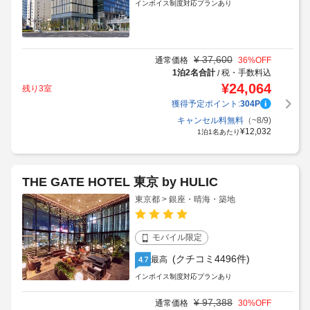
インボイス制度対応プランあり
¥
37,600
通常価格
36
%OFF
1泊2名合計
税・手数料込
/
¥
24,064
残り3室
獲得予定ポイント:
304
P
キャンセル料無料
（~8/9)
¥
12,032
1泊1名あたり
THE GATE HOTEL 東京 by HULIC
東京都 > 銀座・晴海・築地
モバイル限定
(クチコミ4496件)
最高
4.7
インボイス制度対応プランあり
¥
97,388
通常価格
30
%OFF