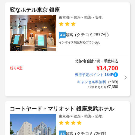
変なホテル東京 銀座
東京都 > 銀座・晴海・築地
(クチコミ2877件)
最高
4.4
インボイス制度対応プランあり
1泊2名合計
税・手数料込
/
¥
14,700
残り4室
獲得予定ポイント:
184
P
キャンセル料無料
（~8/9)
¥
7,350
1泊1名あたり
コートヤード・マリオット 銀座東武ホテル
東京都 > 銀座・晴海・築地
(クチコミ726件)
最高
4.5