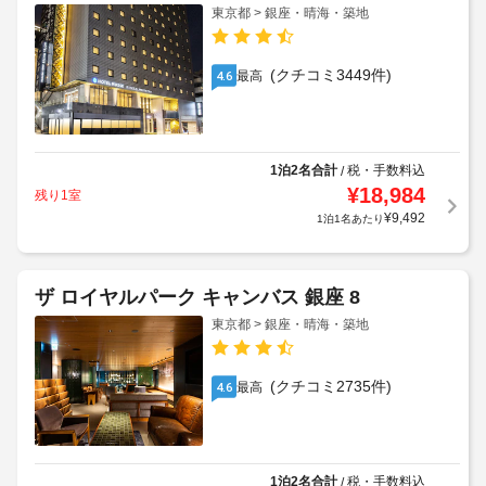
東京都 > 銀座・晴海・築地
(クチコミ3449件)
最高
4.6
1泊2名合計
税・手数料込
/
¥
18,984
残り1室
¥
9,492
1泊1名あたり
ザ ロイヤルパーク キャンバス 銀座 8
東京都 > 銀座・晴海・築地
(クチコミ2735件)
最高
4.6
1泊2名合計
税・手数料込
/