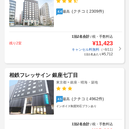
(クチコミ2309件)
最高
4.4
1泊2名合計
税・手数料込
/
¥
11,423
残り2室
キャンセル料無料
（~8/11)
¥
5,712
1泊1名あたり
相鉄フレッサイン 銀座七丁目
東京都 > 銀座・晴海・築地
(クチコミ4962件)
最高
4.5
インボイス制度対応プランあり
1泊2名合計
税・手数料込
/