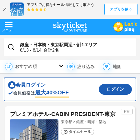
銀座・日本橋・東京駅周辺···計1エリア
8/13 - 8/14
合計
2
名
地図
絞り込み
会員ログイン
ログイン
最大
40
%OFF
会員価格は
PR
プレミアホテル-CABIN PRESIDENT-東京
東京都 > 銀座・晴海・築地
タイムセール