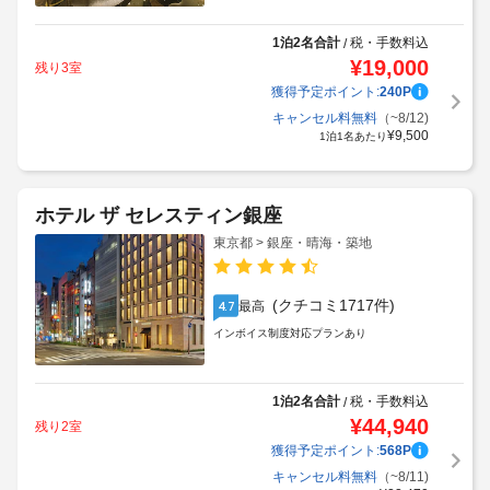
1泊2名合計
税・手数料込
/
¥
19,000
残り3室
獲得予定ポイント:
240
P
キャンセル料無料
（~8/12)
¥
9,500
1泊1名あたり
ホテル ザ セレスティン銀座
東京都 > 銀座・晴海・築地
(クチコミ1717件)
最高
4.7
インボイス制度対応プランあり
1泊2名合計
税・手数料込
/
¥
44,940
残り2室
獲得予定ポイント:
568
P
キャンセル料無料
（~8/11)