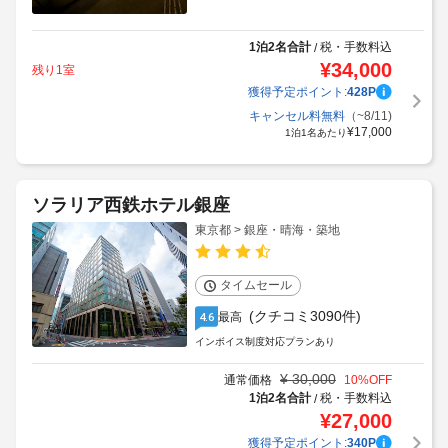
1泊2名合計
税・手数料込
/
¥
34,000
残り1室
獲得予定ポイント:
428
P
キャンセル料無料
（~8/11)
¥
17,000
1泊1名あたり
ソラリア西鉄ホテル銀座
東京都 > 銀座・晴海・築地
タイムセール
(クチコミ3090件)
最高
4.6
インボイス制度対応プランあり
¥
30,000
通常価格
10
%OFF
1泊2名合計
税・手数料込
/
¥
27,000
獲得予定ポイント:
340
P