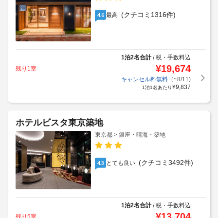
(クチコミ1316件)
最高
4.6
1泊2名合計
税・手数料込
/
¥
19,674
残り1室
キャンセル料無料
（~8/11)
¥
9,837
1泊1名あたり
ホテルビスタ東京築地
東京都 > 銀座・晴海・築地
(クチコミ3492件)
とても良い
4.3
1泊2名合計
税・手数料込
/
¥
13,704
残り5室