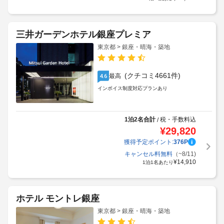
三井ガーデンホテル銀座プレミア
東京都 > 銀座・晴海・築地
(クチコミ4661件)
最高
4.6
インボイス制度対応プランあり
1泊2名合計
税・手数料込
/
¥
29,820
獲得予定ポイント:
376
P
キャンセル料無料
（~8/11)
¥
14,910
1泊1名あたり
ホテル モントレ銀座
東京都 > 銀座・晴海・築地