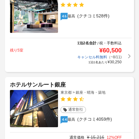
(クチコミ528件)
最高
4.6
1泊2名合計
税・手数料込
/
¥
60,500
残り5室
キャンセル料無料
（~8/11)
¥
30,250
1泊1名あたり
ホテルサンルート銀座
東京都 > 銀座・晴海・築地
通常割引
(クチコミ4059件)
最高
4.4
¥
15,216
通常価格
12
%OFF