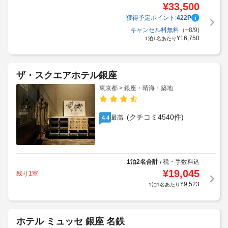
¥
33,500
獲得予定ポイント:
422
P
キャンセル料無料
（~8/9)
¥
16,750
1泊1名あたり
ザ・スクエアホテル銀座
東京都 > 銀座・晴海・築地
(クチコミ4540件)
最高
4.4
1泊2名合計
税・手数料込
/
¥
19,045
残り1室
¥
9,523
1泊1名あたり
ホテル ミュッセ 銀座 名鉄