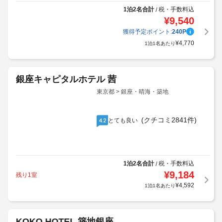
1泊2名合計
税・手数料込
/
¥
9,540
獲得予定ポイント:
240
P
¥
4,770
1泊1名あたり
銀座キャピタルホテル 茜
東京都 > 銀座・晴海・築地
(クチコミ2841件)
とても良い
4.2
1泊2名合計
税・手数料込
/
¥
9,184
残り1室
¥
4,592
1泊1名あたり
KOKO HOTEL 築地銀座