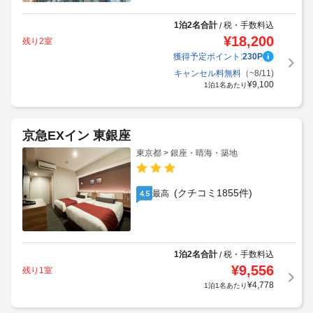
1泊2名合計
税・手数料込
/
¥
18,200
残り2室
獲得予定ポイント:
230
P
キャンセル料無料
（~8/11)
¥
9,100
1泊1名あたり
京急EXイン 東銀座
東京都 > 銀座・晴海・築地
(クチコミ1855件)
最高
4.5
1泊2名合計
税・手数料込
/
¥
9,556
残り1室
¥
4,778
1泊1名あたり