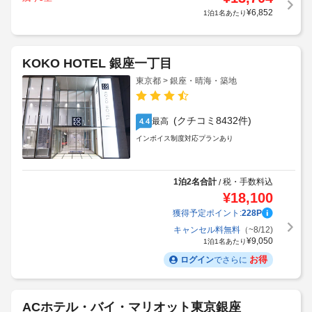
¥
6,852
1泊1名あたり
KOKO HOTEL 銀座一丁目
東京都 > 銀座・晴海・築地
(クチコミ8432件)
最高
4.4
インボイス制度対応プランあり
1泊2名合計
税・手数料込
/
¥
18,100
獲得予定ポイント:
228
P
キャンセル料無料
（~8/12)
¥
9,050
1泊1名あたり
お得
ログイン
でさらに
ACホテル・バイ・マリオット東京銀座