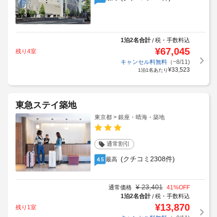
1泊2名合計
税・手数料込
/
¥
67,045
残り4室
キャンセル料無料
（~8/11)
¥
33,523
1泊1名あたり
東急ステイ築地
東京都 > 銀座・晴海・築地
通常割引
(クチコミ2308件)
最高
4.5
¥
23,401
通常価格
41
%OFF
1泊2名合計
税・手数料込
/
¥
13,870
残り1室