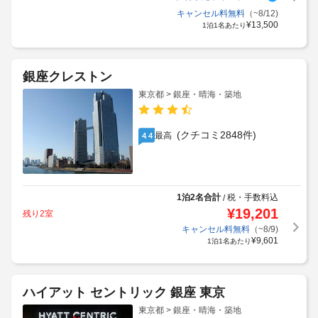
キャンセル料無料
（~8/12)
¥
13,500
1泊1名あたり
銀座クレストン
東京都 > 銀座・晴海・築地
(クチコミ2848件)
最高
4.4
1泊2名合計
税・手数料込
/
¥
19,201
残り2室
キャンセル料無料
（~8/9)
¥
9,601
1泊1名あたり
ハイアット セントリック 銀座 東京
東京都 > 銀座・晴海・築地