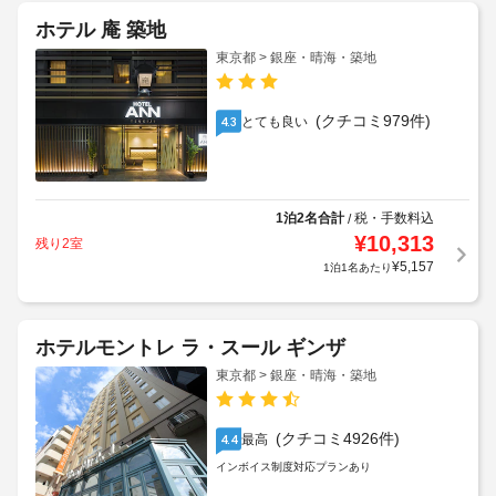
ホテル 庵 築地
東京都 > 銀座・晴海・築地
(クチコミ979件)
とても良い
4.3
1泊2名合計
税・手数料込
/
¥
10,313
残り2室
¥
5,157
1泊1名あたり
ホテルモントレ ラ・スール ギンザ
東京都 > 銀座・晴海・築地
(クチコミ4926件)
最高
4.4
インボイス制度対応プランあり