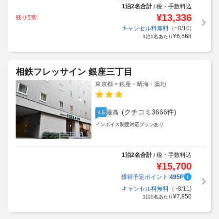
1泊2名合計
税・手数料込
/
¥
13,336
残り5室
キャンセル料無料
（~8/10)
¥
6,668
1泊1名あたり
相鉄フレッサイン 銀座三丁目
東京都 > 銀座・晴海・築地
(クチコミ3666件)
最高
4.5
インボイス制度対応プランあり
1泊2名合計
税・手数料込
/
¥
15,700
獲得予定ポイント:
495
P
キャンセル料無料
（~8/11)
¥
7,850
1泊1名あたり