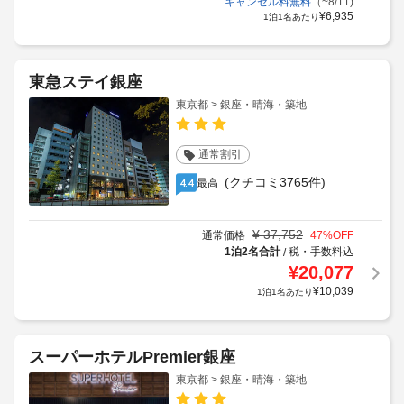
キャンセル料無料
（~8/11)
¥
6,935
1泊1名あたり
東急ステイ銀座
東京都 > 銀座・晴海・築地
通常割引
(クチコミ3765件)
最高
4.4
¥
37,752
通常価格
47
%OFF
1泊2名合計
税・手数料込
/
¥
20,077
¥
10,039
1泊1名あたり
スーパーホテルPremier銀座
東京都 > 銀座・晴海・築地