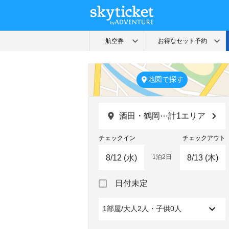
地図で探す
酒田・鶴岡⋯計1エリア
チェックイン
チェックアウト
1泊2日
Navigate
Navigate
日付未定
forward
backward
to
to
interact
interact
1部屋/大人2人・子供0人
with
with
the
the