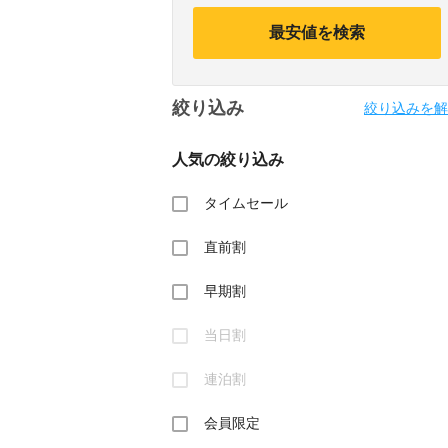
calendar
calendar
and
and
最安値を検索
select
select
a
a
date.
date.
Press
Press
絞り込み
the
the
絞り込みを解
question
question
mark
mark
人気の絞り込み
key
key
to
to
get
get
タイムセール
the
the
keyboard
keyboard
直前割
shortcuts
shortcuts
for
for
changing
changing
早期割
dates.
dates.
当日割
連泊割
会員限定