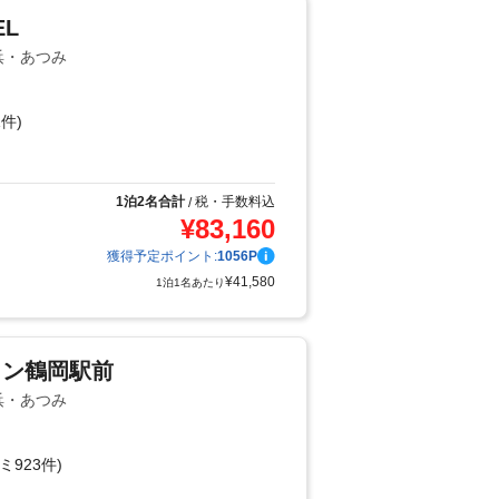
EL
浜・あつみ
件)
り
1泊2名合計
税・手数料込
/
¥
83,160
獲得予定ポイント:
1056
P
¥
41,580
1泊1名あたり
イン鶴岡駅前
浜・あつみ
ミ923件)