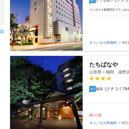
(クチコ
とても良い
4.1
インボイス制度対応プランあ
除
キャンセル料無料
（~8/11
たちばなや
山形県 > 鶴岡・湯野
(クチコミ784
最高
4.7
残り1室
キャンセル料無料
（~8/7)