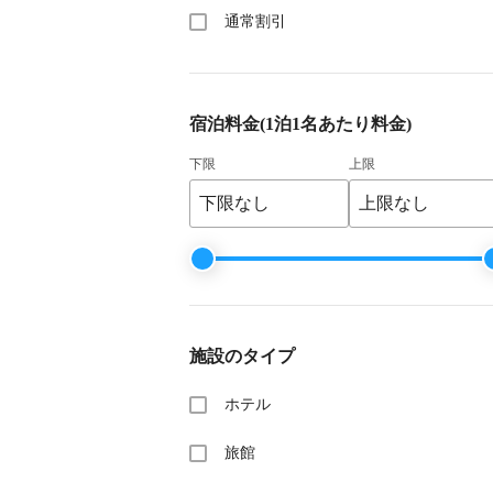
通常割引
宿泊料金
(1泊1名あたり料金)
下限
上限
施設のタイプ
ホテル
旅館