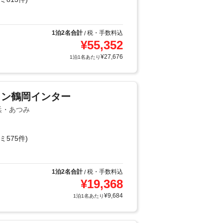
1泊2名合計
税・手数料込
/
¥
55,352
¥
27,676
1泊1名あたり
イン鶴岡インター
浜・あつみ
ミ575件)
1泊2名合計
税・手数料込
/
¥
19,368
¥
9,684
1泊1名あたり