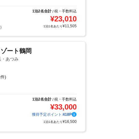
1泊2名合計
税・手数料込
/
¥
23,010
¥
11,505
1泊1名あたり
)
リゾート鶴岡
浜・あつみ
件)
り
1泊2名合計
税・手数料込
/
¥
33,000
獲得予定ポイント:
418
P
¥
16,500
1泊1名あたり