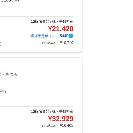
ミ1633件)
り
1泊2名合計
税・手数料込
/
¥
21,420
獲得予定ポイント:
544
P
¥
10,710
1泊1名あたり
)
浜・あつみ
件)
1泊2名合計
税・手数料込
/
¥
32,929
¥
16,465
1泊1名あたり