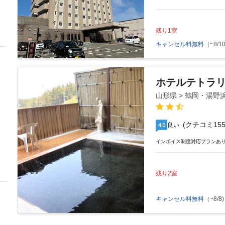
残り1室
キャンセル料無料
（~8/10
ホテルテトラ
山形県 > 鶴岡・湯野
(クチコミ155
良い
4.0
インボイス制度対応プランあ
残り2室
キャンセル料無料
（~8/8)