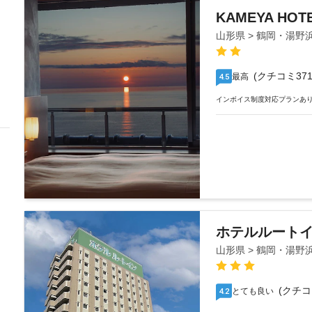
KAMEYA HOT
山形県 > 鶴岡・湯野
(クチコミ371
最高
4.5
インボイス制度対応プランあ
ホテルルート
山形県 > 鶴岡・湯野
(クチコ
とても良い
4.2