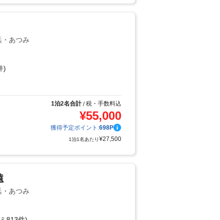
浜・あつみ
件)
り
1泊2名合計
税・手数料込
/
¥
55,000
獲得予定ポイント:
698
P
¥
27,500
1泊1名あたり
遠
浜・あつみ
ミ813件)