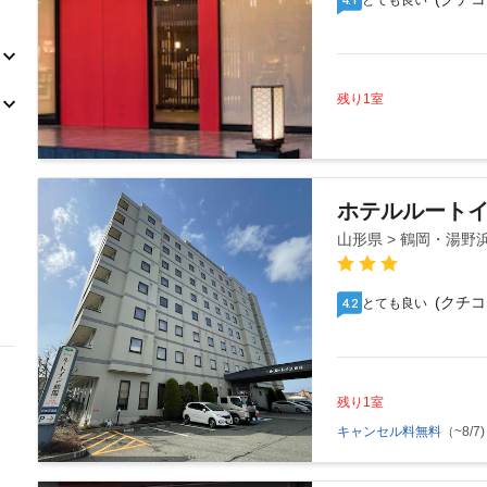
とても良い
残り1室
ホテルルート
山形県 > 鶴岡・湯野
(クチコ
とても良い
4.2
残り1室
キャンセル料無料
（~8/7)