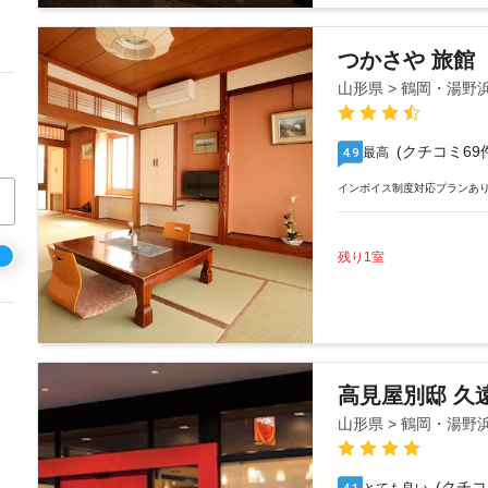
つかさや 旅館
山形県 > 鶴岡・湯野
(クチコミ69
最高
4.9
インボイス制度対応プランあ
残り1室
高見屋別邸 久
山形県 > 鶴岡・湯野
(クチコ
4.1