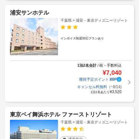
浦安サンホテル
千葉県 > 浦安・東京ディズニーリゾート
インボイス制度対応プランあり
1泊2名合計
税・手数料込
/
¥
7,040
獲得予定ポイント:
88
P
キャンセル料無料
（~8/14)
¥
3,520
1泊1名あたり
東京ベイ舞浜ホテル ファーストリゾート
千葉県 > 浦安・東京ディズニーリゾート