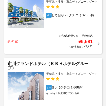
千葉県 > 浦安・東京ディズニーリゾート
(クチコミ3286件)
とても良い
4.2
1泊2名合計
税・手数料込
/
¥
6,581
残り1室
¥
3,291
1泊1名あたり
市川グランドホテル（ＢＢＨホテルグルー
プ）
千葉県 > 浦安・東京ディズニーリゾート
(クチコミ668件)
良い
3.8
インボイス制度対応プランあり