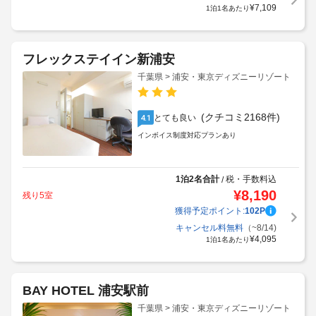
¥
7,109
1泊1名あたり
フレックステイイン新浦安
千葉県 > 浦安・東京ディズニーリゾート
(クチコミ2168件)
とても良い
4.1
インボイス制度対応プランあり
1泊2名合計
税・手数料込
/
¥
8,190
残り5室
獲得予定ポイント:
102
P
キャンセル料無料
（~8/14)
¥
4,095
1泊1名あたり
BAY HOTEL 浦安駅前
千葉県 > 浦安・東京ディズニーリゾート