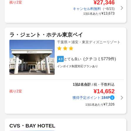
¥
27,346
残り2室
キャンセル料無料
（~8/15)
¥
13,673
1泊1名あたり
ラ・ジェント・ホテル東京ベイ
千葉県 > 浦安・東京ディズニーリゾート
(クチコミ5779件)
とても良い
4.3
インボイス制度対応プランあり
1泊2名合計
税・手数料込
/
¥
14,652
残り2室
獲得予定ポイント:
184
P
¥
7,326
1泊1名あたり
CVS・BAY HOTEL