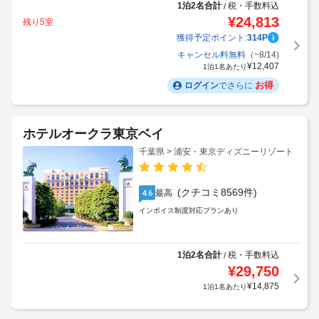
1泊2名合計
税・手数料込
/
¥
24,813
残り5室
獲得予定ポイント:
314
P
キャンセル料無料
（~8/14)
¥
12,407
1泊1名あたり
お得
ログイン
でさらに
ホテルオークラ東京ベイ
千葉県 > 浦安・東京ディズニーリゾート
(クチコミ8569件)
最高
4.6
インボイス制度対応プランあり
1泊2名合計
税・手数料込
/
¥
29,750
¥
14,875
1泊1名あたり