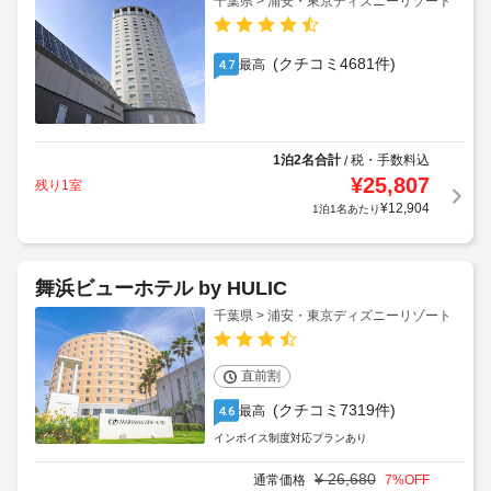
千葉県 > 浦安・東京ディズニーリゾート
(クチコミ4681件)
最高
4.7
1泊2名合計
税・手数料込
/
¥
25,807
残り1室
¥
12,904
1泊1名あたり
舞浜ビューホテル by HULIC
千葉県 > 浦安・東京ディズニーリゾート
直前割
(クチコミ7319件)
最高
4.6
インボイス制度対応プランあり
¥
26,680
通常価格
7
%OFF