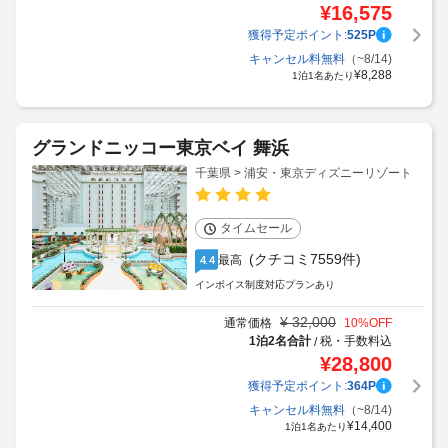
¥
16,575
獲得予定ポイント:
525
P
キャンセル料無料
（~8/14)
¥
8,288
1泊1名あたり
グランドニッコー東京ベイ 舞浜
千葉県 > 浦安・東京ディズニーリゾート
タイムセール
(クチコミ7559件)
最高
4.4
インボイス制度対応プランあり
¥
32,000
通常価格
10
%OFF
1泊2名合計
税・手数料込
/
¥
28,800
獲得予定ポイント:
364
P
キャンセル料無料
（~8/14)
¥
14,400
1泊1名あたり