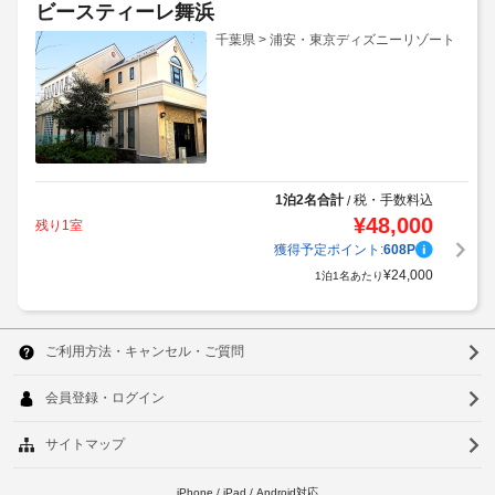
ビースティーレ舞浜
千葉県 > 浦安・東京ディズニーリゾート
1泊2名合計
税・手数料込
/
¥
48,000
残り1室
獲得予定ポイント:
608
P
¥
24,000
1泊1名あたり