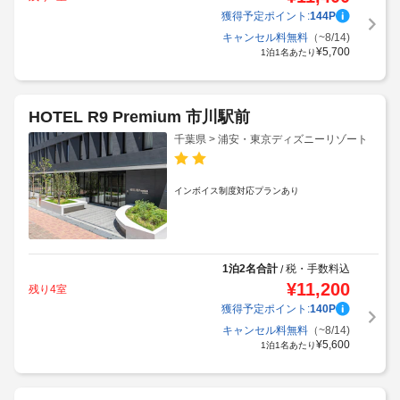
獲得予定ポイント:
144
P
キャンセル料無料
（~8/14)
¥
5,700
1泊1名あたり
HOTEL R9 Premium 市川駅前
千葉県 > 浦安・東京ディズニーリゾート
インボイス制度対応プランあり
1泊2名合計
税・手数料込
/
¥
11,200
残り4室
獲得予定ポイント:
140
P
キャンセル料無料
（~8/14)
¥
5,600
1泊1名あたり