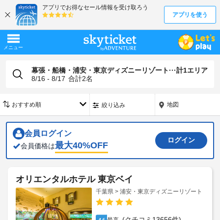
幕張・船橋・浦安・東京ディズニーリゾート···計1エリア
8/16 - 8/17
合計
2
名
地図
絞り込み
会員ログイン
ログイン
最大
40
%OFF
会員価格は
オリエンタルホテル 東京ベイ
千葉県 > 浦安・東京ディズニーリゾート
(クチコミ13656件)
4.6