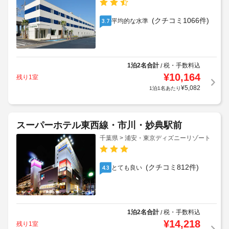
(クチコミ1066件)
平均的な水準
3.7
1泊2名合計
税・手数料込
/
¥
10,164
残り1室
¥
5,082
1泊1名あたり
スーパーホテル東西線・市川・妙典駅前
千葉県 > 浦安・東京ディズニーリゾート
(クチコミ812件)
とても良い
4.3
1泊2名合計
税・手数料込
/
¥
14,218
残り1室