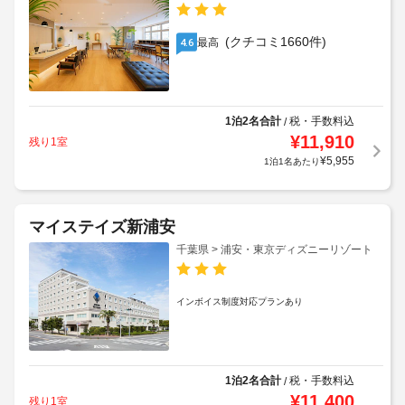
(クチコミ1660件)
最高
4.6
1泊2名合計
税・手数料込
/
¥
11,910
残り1室
¥
5,955
1泊1名あたり
マイステイズ新浦安
千葉県 > 浦安・東京ディズニーリゾート
インボイス制度対応プランあり
1泊2名合計
税・手数料込
/
¥
11,400
残り1室