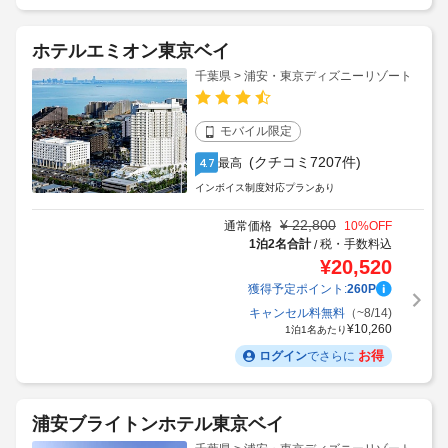
ホテルエミオン東京ベイ
千葉県 > 浦安・東京ディズニーリゾート
モバイル限定
(クチコミ7207件)
最高
4.7
インボイス制度対応プランあり
¥
22,800
通常価格
10
%OFF
1泊2名合計
税・手数料込
/
¥
20,520
獲得予定ポイント:
260
P
キャンセル料無料
（~8/14)
¥
10,260
1泊1名あたり
お得
ログイン
でさらに
浦安ブライトンホテル東京ベイ