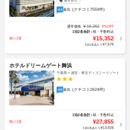
通常割引
(クチコミ7559件)
最高
4.4
¥
16,262
通常価格
6
%OFF
1泊2名合計
税・手数料込
/
¥
15,352
残り2室
¥
7,676
1泊1名あたり
ホテルドリームゲート舞浜
千葉県 > 浦安・東京ディズニーリゾート
(クチコミ2624件)
最高
4.8
1泊2名合計
税・手数料込
/
¥
27,855
残り1室
¥
13,928
1泊1名あたり