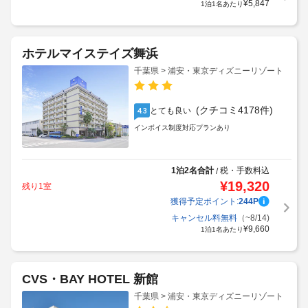
¥
5,847
1泊1名あたり
ホテルマイステイズ舞浜
千葉県 > 浦安・東京ディズニーリゾート
(クチコミ4178件)
とても良い
4.3
インボイス制度対応プランあり
1泊2名合計
税・手数料込
/
¥
19,320
残り1室
獲得予定ポイント:
244
P
キャンセル料無料
（~8/14)
¥
9,660
1泊1名あたり
CVS・BAY HOTEL 新館
千葉県 > 浦安・東京ディズニーリゾート