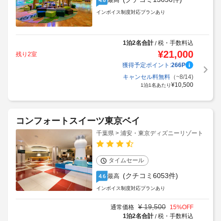
最高
インボイス制度対応プランあり
1泊2名合計
税・手数料込
/
¥
21,000
残り2室
獲得予定ポイント:
266
P
キャンセル料無料
（~8/14)
¥
10,500
1泊1名あたり
コンフォートスイーツ東京ベイ
千葉県 > 浦安・東京ディズニーリゾート
タイムセール
(クチコミ6053件)
最高
4.6
インボイス制度対応プランあり
¥
19,500
通常価格
15
%OFF
1泊2名合計
税・手数料込
/