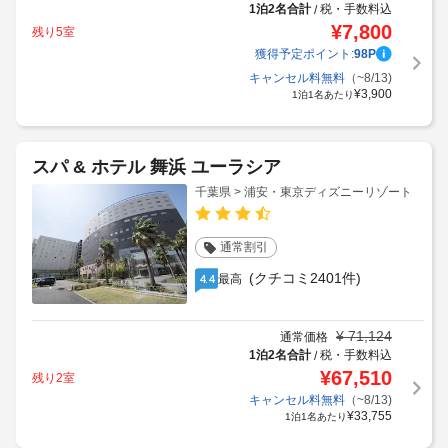
1泊2名合計
税・手数料込
/
¥
7,800
残り5室
獲得予定ポイント:
98
P
キャンセル料無料
（~8/13)
¥
3,900
1泊1名あたり
スパ & ホテル 舞浜 ユーラシア
千葉県 > 浦安・東京ディズニーリゾート
通常割引
(クチコミ2401件)
最高
4.4
¥
71,124
通常価格
1泊2名合計
税・手数料込
/
¥
67,510
残り2室
キャンセル料無料
（~8/13)
¥
33,755
1泊1名あたり