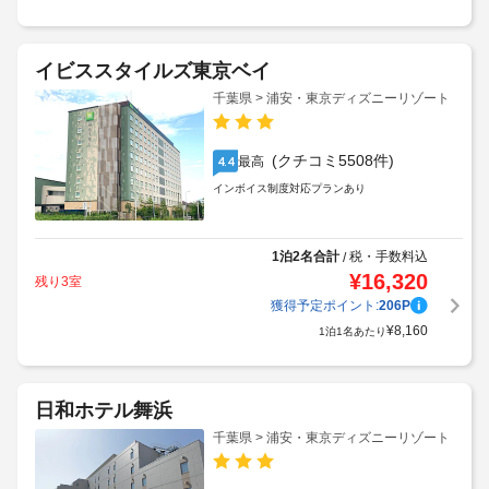
イビススタイルズ東京ベイ
千葉県 > 浦安・東京ディズニーリゾート
(クチコミ5508件)
最高
4.4
インボイス制度対応プランあり
1泊2名合計
税・手数料込
/
¥
16,320
残り3室
獲得予定ポイント:
206
P
¥
8,160
1泊1名あたり
日和ホテル舞浜
千葉県 > 浦安・東京ディズニーリゾート