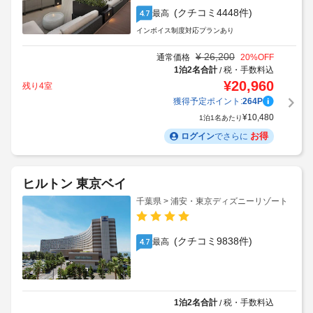
(クチコミ4448件)
最高
4.7
インボイス制度対応プランあり
¥
26,200
通常価格
20
%OFF
1泊2名合計
税・手数料込
/
¥
20,960
残り4室
獲得予定ポイント:
264
P
¥
10,480
1泊1名あたり
お得
ログイン
でさらに
ヒルトン 東京ベイ
千葉県 > 浦安・東京ディズニーリゾート
(クチコミ9838件)
最高
4.7
1泊2名合計
税・手数料込
/