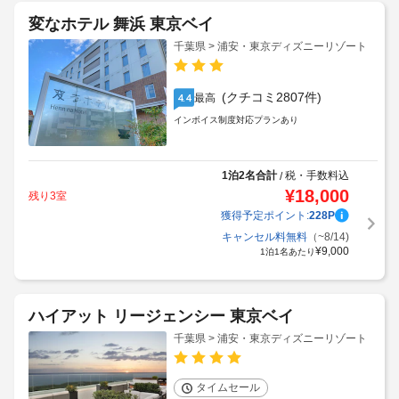
変なホテル 舞浜 東京ベイ
千葉県 > 浦安・東京ディズニーリゾート
(クチコミ2807件)
最高
4.4
インボイス制度対応プランあり
1泊2名合計
税・手数料込
/
¥
18,000
残り3室
獲得予定ポイント:
228
P
キャンセル料無料
（~8/14)
¥
9,000
1泊1名あたり
ハイアット リージェンシー 東京ベイ
千葉県 > 浦安・東京ディズニーリゾート
タイムセール