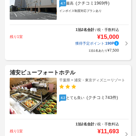
(クチコミ1969件)
最高
4.7
インボイス制度対応プランあり
1泊2名合計
税・手数料込
/
¥
15,000
残り1室
獲得予定ポイント:
190
P
¥
7,500
1泊1名あたり
浦安ビューフォートホテル
千葉県 > 浦安・東京ディズニーリゾート
(クチコミ743件)
とても良い
4.2
1泊2名合計
税・手数料込
/
¥
11,693
残り1室