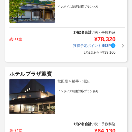
インボイス制度対応プランあり
1泊2名合計
税・手数料込
/
¥
78,320
残り1室
獲得予定ポイント:
992
P
¥
39,160
1泊1名あたり
ホテルプラザ迎賓
秋田県 > 横手・湯沢
インボイス制度対応プランあり
1泊2名合計
税・手数料込
/
¥
64,130
残り2室