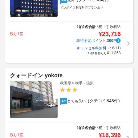
最高
インボイス制度対応プランあり
1泊2名合計
税・手数料込
/
¥
23,716
残り1室
獲得予定ポイント:
300
P
キャンセル料無料
（~8/11)
¥
11,858
1泊1名あたり
クォードイン yokote
秋田県 > 横手・湯沢
(クチコミ848件)
とても良い
4.2
1泊2名合計
税・手数料込
/
¥
16,396
残り1室