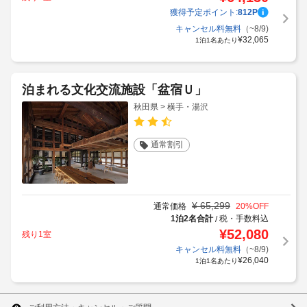
獲得予定ポイント:
812
P
キャンセル料無料
（~8/9)
¥
32,065
1泊1名あたり
泊まれる文化交流施設「盆宿Ｕ」
秋田県 > 横手・湯沢
通常割引
¥
65,299
通常価格
20
%OFF
1泊2名合計
税・手数料込
/
¥
52,080
残り1室
キャンセル料無料
（~8/9)
¥
26,040
1泊1名あたり