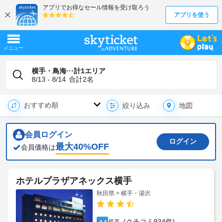
横手・鳥海···計1エリア
8/13 - 8/14
合計
2
名
地図
絞り込み
会員ログイン
ログイン
最大
40
%OFF
会員価格は
ホテルプラザアネックス横手
秋田県 > 横手・湯沢
(クチコミ934件)
4.4