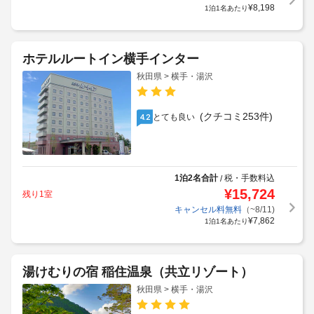
¥
8,198
1泊1名あたり
ホテルルートイン横手インター
秋田県 > 横手・湯沢
(クチコミ253件)
とても良い
4.2
1泊2名合計
税・手数料込
/
¥
15,724
残り1室
キャンセル料無料
（~8/11)
¥
7,862
1泊1名あたり
湯けむりの宿 稲住温泉（共立リゾート）
秋田県 > 横手・湯沢