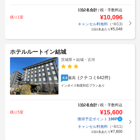
1泊2名合計
税・手数料込
/
¥
10,096
残り1室
キャンセル料無料
（~8/13)
¥
5,048
1泊1名あたり
ホテルルートイン結城
茨城県 > 結城・古河
(クチコミ642件)
最高
4.4
インボイス制度対応プランあり
1泊2名合計
税・手数料込
/
¥
15,600
残り5室
獲得予定ポイント:
196
P
キャンセル料無料
（~8/11)
¥
7,800
1泊1名あたり