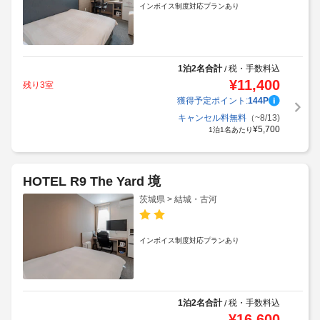
インボイス制度対応プランあり
1泊2名合計
税・手数料込
/
¥
11,400
残り3室
獲得予定ポイント:
144
P
キャンセル料無料
（~8/13)
¥
5,700
1泊1名あたり
HOTEL R9 The Yard 境
茨城県 > 結城・古河
インボイス制度対応プランあり
1泊2名合計
税・手数料込
/
¥
16,600