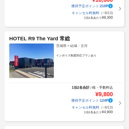
獲得予定ポイント:
210
P
キャンセル料無料
（~8/13)
¥
8,300
1泊1名あたり
HOTEL R9 The Yard 常総
茨城県 > 結城・古河
インボイス制度対応プランあり
1泊2名合計
税・手数料込
/
¥
9,800
獲得予定ポイント:
124
P
キャンセル料無料
（~8/13)
¥
4,900
1泊1名あたり