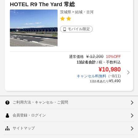
HOTEL R9 The Yard 常総
茨城県 > 結城・古河
モバイル限定
¥
12,200
通常価格
10
%OFF
1泊2名合計
税・手数料込
/
¥
10,980
キャンセル料無料
（~8/11)
¥
5,490
1泊1名あたり