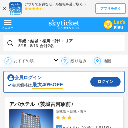
常総・結城・桜川···計1エリア
8/15 - 8/16
合計
2
名
地図
絞り込み
会員ログイン
ログイン
最大
40
%OFF
会員価格は
アパホテル〈茨城古河駅前〉
茨城県 > 結城・古河
(クチコミ611件)
4.3