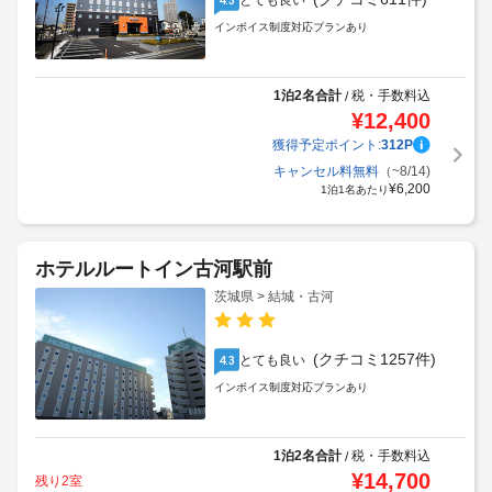
とても良い
インボイス制度対応プランあり
1泊2名合計
税・手数料込
/
¥
12,400
獲得予定ポイント:
312
P
キャンセル料無料
（~8/14)
¥
6,200
1泊1名あたり
ホテルルートイン古河駅前
茨城県 > 結城・古河
(クチコミ1257件)
とても良い
4.3
インボイス制度対応プランあり
1泊2名合計
税・手数料込
/
¥
14,700
残り2室