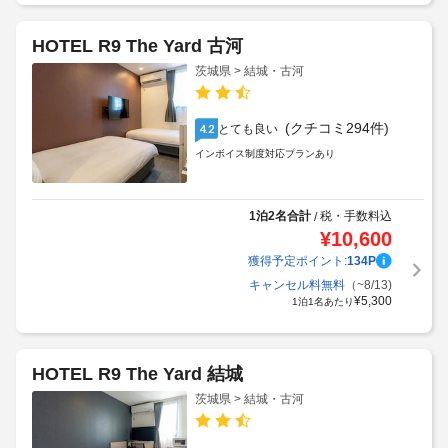
HOTEL R9 The Yard 古河
茨城県 > 結城・古河
(クチコミ294件)
とても良い
4.2
インボイス制度対応プランあり
1泊2名合計
税・手数料込
/
¥
10,600
獲得予定ポイント:
134
P
キャンセル料無料
（~8/13)
¥
5,300
1泊1名あたり
HOTEL R9 The Yard 結城
茨城県 > 結城・古河