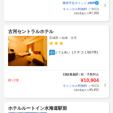
獲得予定ポイント:
186
P
キャンセル料無料
（~8/12)
¥
7,350
1泊1名あたり
古河セントラルホテル
茨城県 > 結城・古河
(クチコミ667件)
とても良い
4.1
1泊2名合計
税・手数料込
/
¥
10,904
残り2室
キャンセル料無料
（~8/13)
¥
5,452
1泊1名あたり
ホテルルートイン水海道駅前