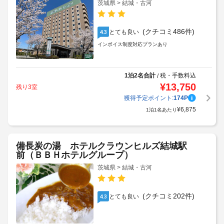
茨城県 > 結城・古河
(クチコミ486件)
とても良い
4.3
インボイス制度対応プランあり
1泊2名合計
税・手数料込
/
¥
13,750
残り3室
獲得予定ポイント:
174
P
¥
6,875
1泊1名あたり
備長炭の湯 ホテルクラウンヒルズ結城駅
前（ＢＢＨホテルグループ）
茨城県 > 結城・古河
(クチコミ202件)
とても良い
4.3