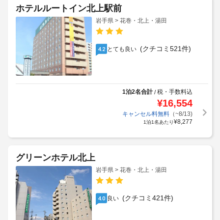
ホテルルートイン北上駅前
岩手県 > 花巻・北上・湯田
(クチコミ521件)
とても良い
4.2
1泊2名合計
税・手数料込
/
¥
16,554
キャンセル料無料
（~8/13)
¥
8,277
1泊1名あたり
グリーンホテル北上
岩手県 > 花巻・北上・湯田
(クチコミ421件)
良い
4.0