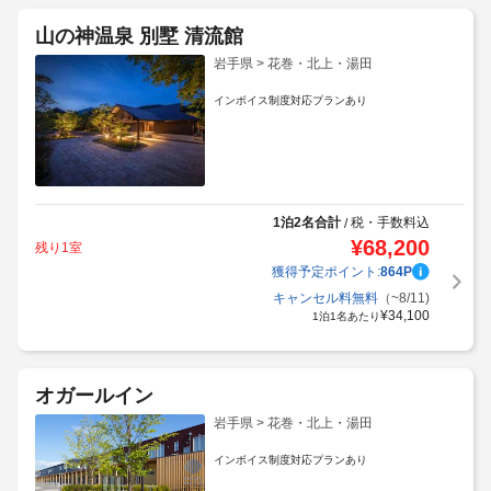
山の神温泉 別墅 清流館
岩手県 > 花巻・北上・湯田
インボイス制度対応プランあり
1泊2名合計
税・手数料込
/
¥
68,200
残り1室
獲得予定ポイント:
864
P
キャンセル料無料
（~8/11)
¥
34,100
1泊1名あたり
オガールイン
岩手県 > 花巻・北上・湯田
インボイス制度対応プランあり