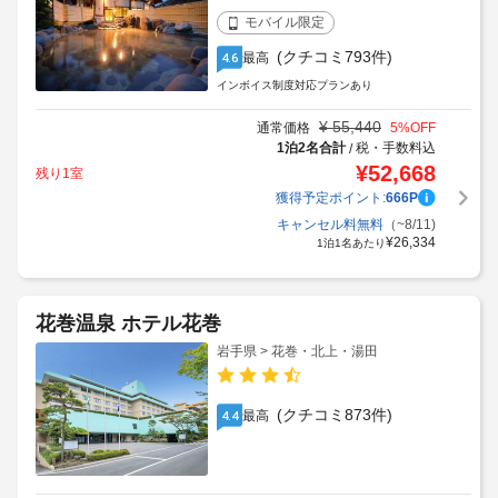
モバイル限定
(クチコミ793件)
最高
4.6
インボイス制度対応プランあり
¥
55,440
通常価格
5
%OFF
1泊2名合計
税・手数料込
/
¥
52,668
残り1室
獲得予定ポイント:
666
P
キャンセル料無料
（~8/11)
¥
26,334
1泊1名あたり
花巻温泉 ホテル花巻
岩手県 > 花巻・北上・湯田
(クチコミ873件)
最高
4.4