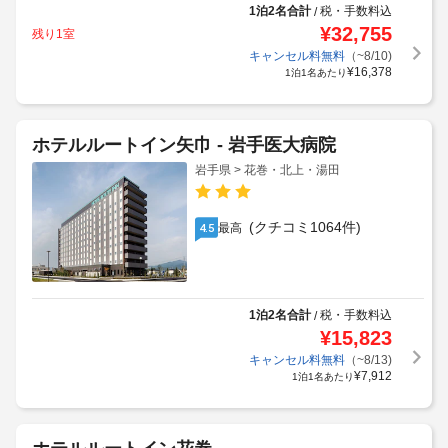
1泊2名合計
税・手数料込
/
¥
32,755
残り1室
キャンセル料無料
（~8/10)
¥
16,378
1泊1名あたり
ホテルルートイン矢巾 - 岩手医大病院
岩手県 > 花巻・北上・湯田
(クチコミ1064件)
最高
4.5
1泊2名合計
税・手数料込
/
¥
15,823
キャンセル料無料
（~8/13)
¥
7,912
1泊1名あたり