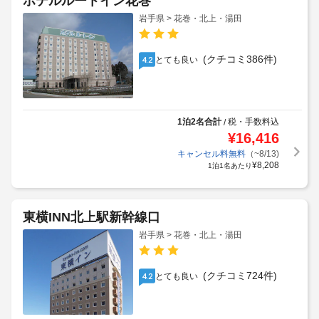
ホテルルートイン花巻
岩手県 > 花巻・北上・湯田
(クチコミ386件)
とても良い
4.2
1泊2名合計
税・手数料込
/
¥
16,416
キャンセル料無料
（~8/13)
¥
8,208
1泊1名あたり
東横INN北上駅新幹線口
岩手県 > 花巻・北上・湯田
(クチコミ724件)
とても良い
4.2