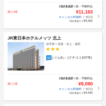
1泊2名合計
税・手数料込
/
¥
11,163
残り4室
キャンセル料無料
（~8/13)
¥
5,582
1泊1名あたり
JR東日本ホテルメッツ 北上
岩手県 > 花巻・北上・湯田
(クチコミ637件)
とても良い
4.2
1泊2名合計
税・手数料込
/
¥
9,090
残り1室
キャンセル料無料
（~8/12)
¥
4,545
1泊1名あたり