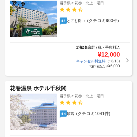
岩手県 > 花巻・北上・湯田
(クチコミ900件)
とても良い
4.3
1泊2名合計
税・手数料込
/
¥
12,000
キャンセル料無料
（~8/13)
¥
6,000
1泊1名あたり
花巻温泉 ホテル千秋閣
岩手県 > 花巻・北上・湯田
(クチコミ1041件)
最高
4.4