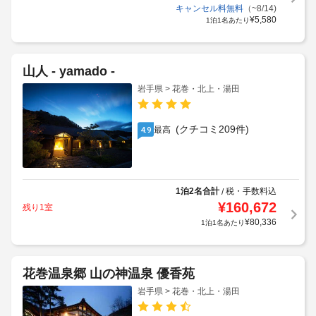
キャンセル料無料
（~8/14)
¥
5,580
1泊1名あたり
山人 - yamado -
岩手県 > 花巻・北上・湯田
(クチコミ209件)
最高
4.9
1泊2名合計
税・手数料込
/
¥
160,672
残り1室
¥
80,336
1泊1名あたり
花巻温泉郷 山の神温泉 優香苑
岩手県 > 花巻・北上・湯田