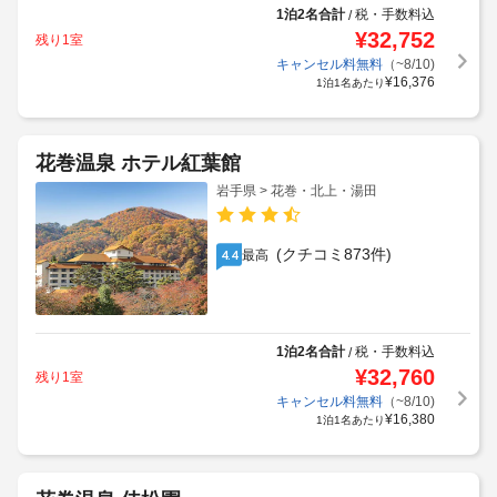
1泊2名合計
税・手数料込
/
¥
32,752
残り1室
キャンセル料無料
（~8/10)
¥
16,376
1泊1名あたり
花巻温泉 ホテル紅葉館
岩手県 > 花巻・北上・湯田
(クチコミ873件)
最高
4.4
1泊2名合計
税・手数料込
/
¥
32,760
残り1室
キャンセル料無料
（~8/10)
¥
16,380
1泊1名あたり