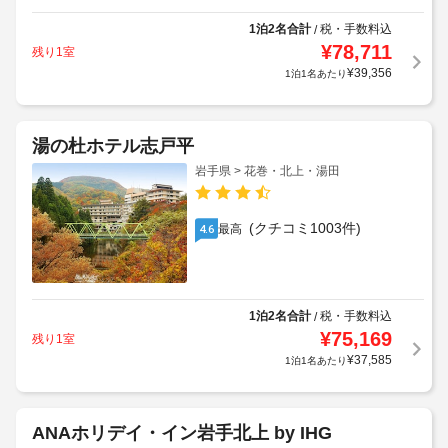
1泊2名合計
税・手数料込
/
¥
78,711
残り1室
¥
39,356
1泊1名あたり
湯の杜ホテル志戸平
岩手県 > 花巻・北上・湯田
(クチコミ1003件)
最高
4.6
1泊2名合計
税・手数料込
/
¥
75,169
残り1室
¥
37,585
1泊1名あたり
ANAホリデイ・イン岩手北上 by IHG