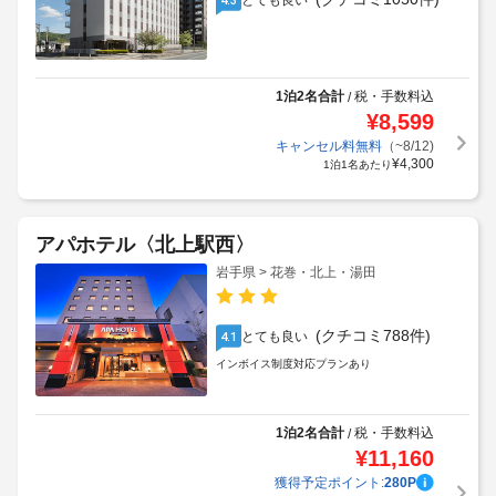
とても良い
1泊2名合計
税・手数料込
/
¥
8,599
キャンセル料無料
（~8/12)
¥
4,300
1泊1名あたり
アパホテル〈北上駅西〉
岩手県 > 花巻・北上・湯田
(クチコミ788件)
とても良い
4.1
インボイス制度対応プランあり
1泊2名合計
税・手数料込
/
¥
11,160
獲得予定ポイント:
280
P