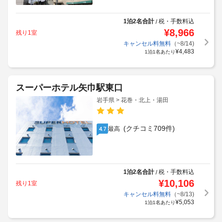
1泊2名合計
税・手数料込
/
¥
8,966
残り1室
キャンセル料無料
（~8/14)
¥
4,483
1泊1名あたり
スーパーホテル矢巾駅東口
岩手県 > 花巻・北上・湯田
(クチコミ709件)
最高
4.7
1泊2名合計
税・手数料込
/
¥
10,106
残り1室
キャンセル料無料
（~8/13)
¥
5,053
1泊1名あたり