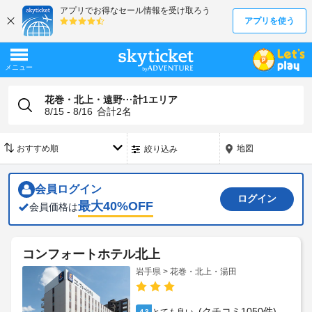
花巻・北上・遠野···計1エリア
8/15 - 8/16
合計
2
名
地図
絞り込み
会員ログイン
ログイン
最大
40
%OFF
会員価格は
コンフォートホテル北上
岩手県 > 花巻・北上・湯田
(クチコミ1050件)
4.3