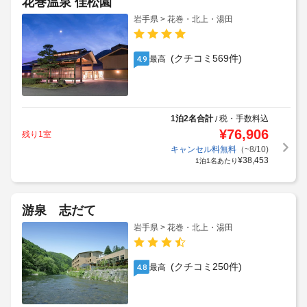
花巻温泉 佳松園
岩手県 > 花巻・北上・湯田
(クチコミ569件)
最高
4.9
1泊2名合計
税・手数料込
/
¥
76,906
残り1室
キャンセル料無料
（~8/10)
¥
38,453
1泊1名あたり
游泉 志だて
岩手県 > 花巻・北上・湯田
(クチコミ250件)
最高
4.8