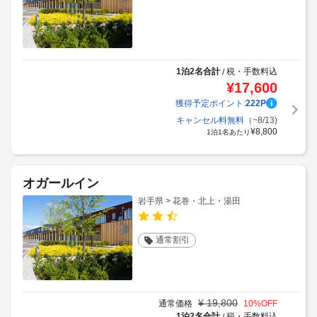
1泊2名合計
税・手数料込
/
¥
17,600
獲得予定ポイント:
222
P
キャンセル料無料
（~8/13)
¥
8,800
1泊1名あたり
オガールイン
岩手県 > 花巻・北上・湯田
通常割引
¥
19,800
通常価格
10
%OFF
1泊2名合計
税・手数料込
/