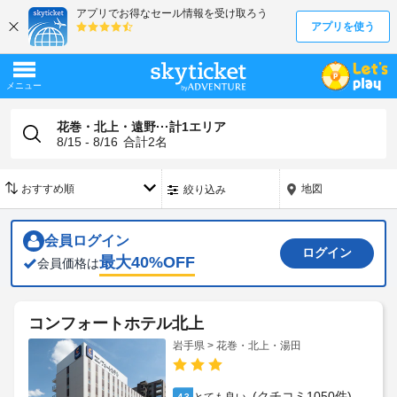
花巻・北上・遠野···計1エリア
8/15 - 8/16
合計
2
名
地図
絞り込み
会員ログイン
ログイン
最大
40
%OFF
会員価格は
コンフォートホテル北上
岩手県 > 花巻・北上・湯田
(クチコミ1050件)
4.3