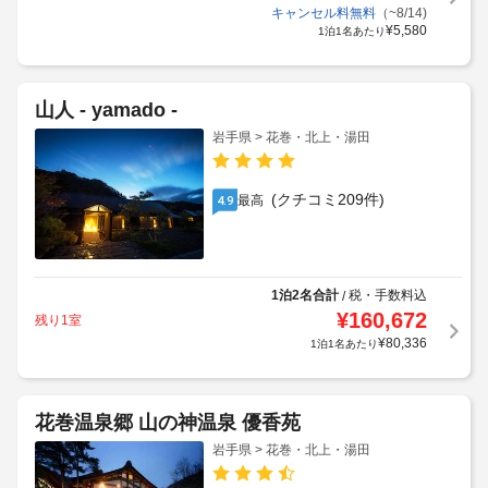
キャンセル料無料
（~8/14)
¥
5,580
1泊1名あたり
山人 - yamado -
岩手県 > 花巻・北上・湯田
(クチコミ209件)
最高
4.9
1泊2名合計
税・手数料込
/
¥
160,672
残り1室
¥
80,336
1泊1名あたり
花巻温泉郷 山の神温泉 優香苑
岩手県 > 花巻・北上・湯田