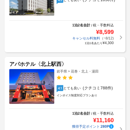
とても良い
1泊2名合計
税・手数料込
/
¥
8,599
キャンセル料無料
（~8/12)
¥
4,300
1泊1名あたり
アパホテル〈北上駅西〉
岩手県 > 花巻・北上・湯田
(クチコミ788件)
とても良い
4.1
インボイス制度対応プランあり
1泊2名合計
税・手数料込
/
¥
11,160
獲得予定ポイント:
280
P