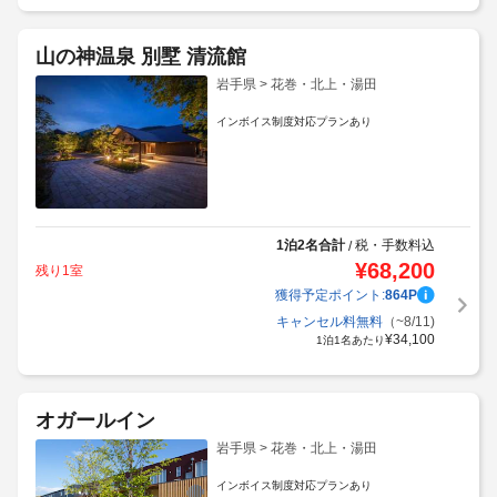
山の神温泉 別墅 清流館
岩手県 > 花巻・北上・湯田
インボイス制度対応プランあり
1泊2名合計
税・手数料込
/
¥
68,200
残り1室
獲得予定ポイント:
864
P
キャンセル料無料
（~8/11)
¥
34,100
1泊1名あたり
オガールイン
岩手県 > 花巻・北上・湯田
インボイス制度対応プランあり