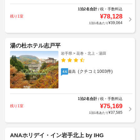
1泊2名合計
税・手数料込
/
¥
78,128
残り1室
¥
39,064
1泊1名あたり
湯の杜ホテル志戸平
岩手県 > 花巻・北上・湯田
(クチコミ1003件)
最高
4.6
1泊2名合計
税・手数料込
/
¥
75,169
残り1室
¥
37,585
1泊1名あたり
ANAホリデイ・イン岩手北上 by IHG