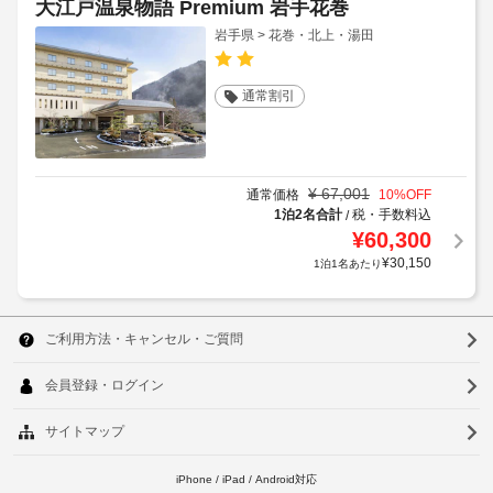
大江戸温泉物語 Premium 岩手花巻
岩手県 > 花巻・北上・湯田
通常割引
¥
67,001
通常価格
10
%OFF
1泊2名合計
税・手数料込
/
¥
60,300
¥
30,150
1泊1名あたり