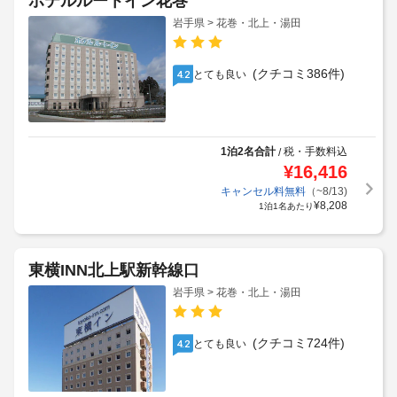
ホテルルートイン花巻
岩手県 > 花巻・北上・湯田
(クチコミ386件)
とても良い
4.2
1泊2名合計
税・手数料込
/
¥
16,416
キャンセル料無料
（~8/13)
¥
8,208
1泊1名あたり
東横INN北上駅新幹線口
岩手県 > 花巻・北上・湯田
(クチコミ724件)
とても良い
4.2