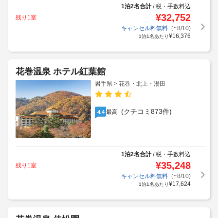
1泊2名合計
税・手数料込
/
¥
32,752
残り1室
キャンセル料無料
（~8/10)
¥
16,376
1泊1名あたり
花巻温泉 ホテル紅葉館
岩手県 > 花巻・北上・湯田
(クチコミ873件)
最高
4.4
1泊2名合計
税・手数料込
/
¥
35,248
残り1室
キャンセル料無料
（~8/10)
¥
17,624
1泊1名あたり