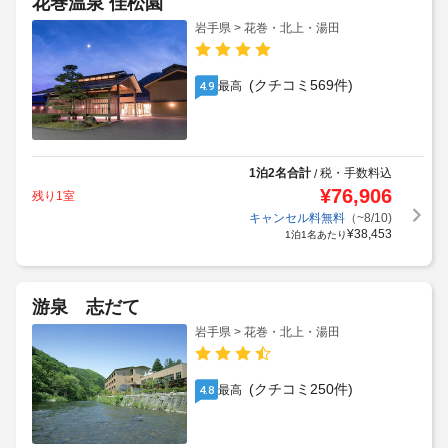
花巻温泉 佳松園
岩手県 > 花巻・北上・湯田
(クチコミ569件)
最高
4.9
1泊2名合計
税・手数料込
/
¥
76,906
残り1室
キャンセル料無料
（~8/10)
¥
38,453
1泊1名あたり
游泉 志だて
岩手県 > 花巻・北上・湯田
(クチコミ250件)
最高
4.8