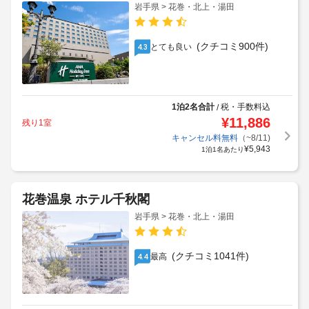
岩手県 > 花巻・北上・湯田
(クチコミ900件)
とても良い
4.3
1泊2名合計
税・手数料込
/
¥
11,886
残り1室
キャンセル料無料
（~8/11)
¥
5,943
1泊1名あたり
花巻温泉 ホテル千秋閣
岩手県 > 花巻・北上・湯田
(クチコミ1041件)
最高
4.4