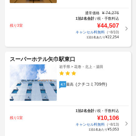
¥
74,276
通常価格
1泊2名合計
税・手数料込
/
¥
44,507
残り3室
キャンセル料無料
（~8/10)
¥
22,254
1泊1名あたり
スーパーホテル矢巾駅東口
岩手県 > 花巻・北上・湯田
(クチコミ709件)
最高
4.7
1泊2名合計
税・手数料込
/
¥
10,106
残り1室
キャンセル料無料
（~8/13)
¥
5,053
1泊1名あたり