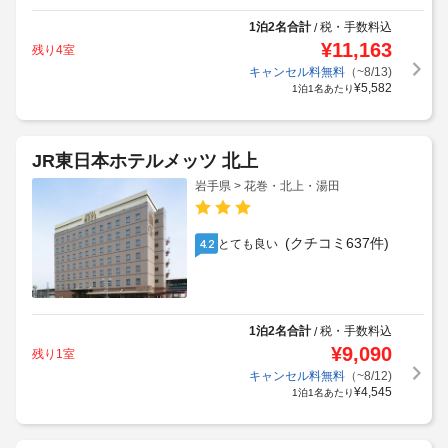
1泊2名合計
税・手数料込
/
¥
11,163
残り4室
キャンセル料無料
（~8/13)
¥
5,582
1泊1名あたり
JR東日本ホテルメッツ 北上
岩手県 > 花巻・北上・湯田
(クチコミ637件)
とても良い
4.2
1泊2名合計
税・手数料込
/
¥
9,090
残り1室
キャンセル料無料
（~8/12)
¥
4,545
1泊1名あたり