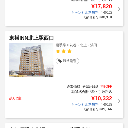
¥
17,820
キャンセル料無料
（~8/12)
¥
8,910
1泊1名あたり
東横INN北上駅西口
岩手県 > 花巻・北上・湯田
通常割引
¥
11,110
通常価格
7
%OFF
1泊2名合計
税・手数料込
/
¥
10,332
残り2室
キャンセル料無料
（~8/13)
¥
5,166
1泊1名あたり