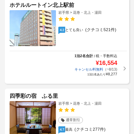
ホテルルートイン北上駅前
岩手県 > 花巻・北上・湯田
(クチコミ521件)
とても良い
4.2
1泊2名合計
税・手数料込
/
¥
16,554
キャンセル料無料
（~8/13)
¥
8,277
1泊1名あたり
四季彩の宿 ふる里
岩手県 > 花巻・北上・湯田
通常割引
(クチコミ277件)
最高
4.7