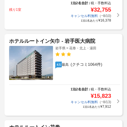
1泊2名合計
税・手数料込
/
¥
32,755
残り1室
キャンセル料無料
（~8/10)
¥
16,378
1泊1名あたり
ホテルルートイン矢巾 - 岩手医大病院
岩手県 > 花巻・北上・湯田
(クチコミ1064件)
最高
4.5
1泊2名合計
税・手数料込
/
¥
15,823
キャンセル料無料
（~8/13)
¥
7,912
1泊1名あたり