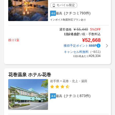
モバイル限定
(クチコミ793件)
最高
4.6
インボイス制度対応プランあり
¥
55,440
通常価格
5
%OFF
1泊2名合計
税・手数料込
/
¥
52,668
残り1室
獲得予定ポイント:
666
P
キャンセル料無料
（~8/11)
¥
26,334
1泊1名あたり
花巻温泉 ホテル花巻
岩手県 > 花巻・北上・湯田
(クチコミ873件)
最高
4.4