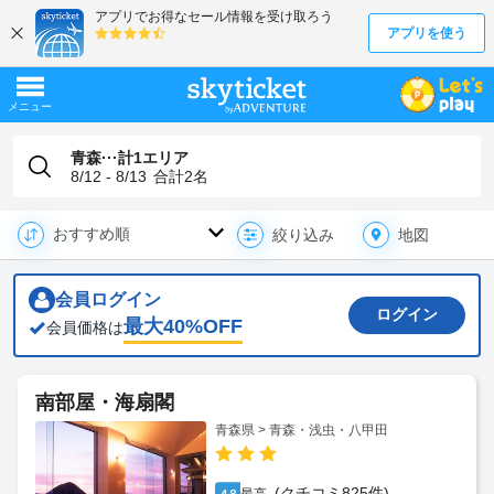
青森···計1エリア
8/12 - 8/13
合計
2
名
地図
絞り込み
会員ログイン
ログイン
最大
40
%OFF
会員価格は
南部屋・海扇閣
青森県 > 青森・浅虫・八甲田
(クチコミ825件)
4.8