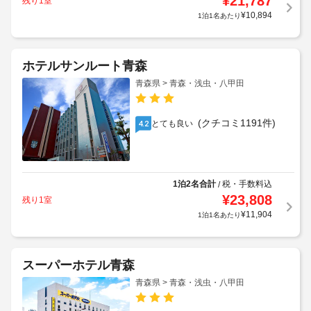
¥
21,787
残り1室
¥
10,894
1泊1名あたり
ホテルサンルート青森
青森県 > 青森・浅虫・八甲田
(クチコミ1191件)
とても良い
4.2
1泊2名合計
税・手数料込
/
¥
23,808
残り1室
¥
11,904
1泊1名あたり
スーパーホテル青森
青森県 > 青森・浅虫・八甲田