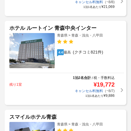
キャンセル料無料
（~8/8)
¥
21,069
1泊1名あたり
ホテル ルートイン 青森中央インター
青森県 > 青森・浅虫・八甲田
(クチコミ821件)
最高
4.4
1泊2名合計
税・手数料込
/
¥
19,772
残り1室
キャンセル料無料
（~8/7)
¥
9,886
1泊1名あたり
スマイルホテル青森
青森県 > 青森・浅虫・八甲田