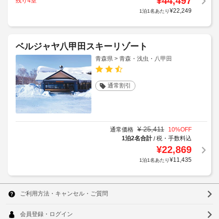
¥
44,497
残り4室
¥
22,249
1泊1名あたり
ベルジャヤ八甲田スキーリゾート
青森県 > 青森・浅虫・八甲田
通常割引
¥
25,411
通常価格
10
%OFF
1泊2名合計
税・手数料込
/
¥
22,869
¥
11,435
1泊1名あたり