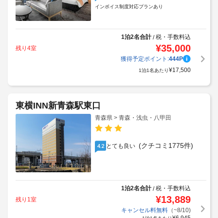
インボイス制度対応プランあり
1泊2名合計
税・手数料込
/
¥
35,000
残り4室
獲得予定ポイント:
444
P
¥
17,500
1泊1名あたり
東横INN新青森駅東口
青森県 > 青森・浅虫・八甲田
(クチコミ1775件)
とても良い
4.2
1泊2名合計
税・手数料込
/
¥
13,889
残り1室
キャンセル料無料
（~8/10)