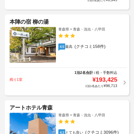
¥
6,945
1泊1名あたり
本陣の宿 柳の湯
青森県 > 青森・浅虫・八甲田
(クチコミ158件)
最高
4.5
1泊2名合計
税・手数料込
/
¥
193,425
残り1室
¥
96,713
1泊1名あたり
アートホテル青森
青森県 > 青森・浅虫・八甲田
(クチコミ3096件)
とても良い
4.2