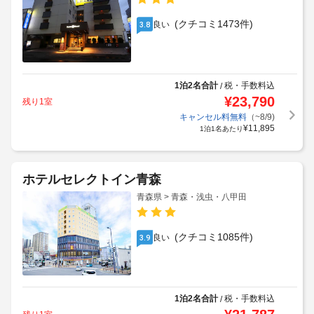
(クチコミ1473件)
良い
3.8
1泊2名合計
税・手数料込
/
¥
23,790
残り1室
キャンセル料無料
（~8/9)
¥
11,895
1泊1名あたり
ホテルセレクトイン青森
青森県 > 青森・浅虫・八甲田
(クチコミ1085件)
良い
3.9
1泊2名合計
税・手数料込
/