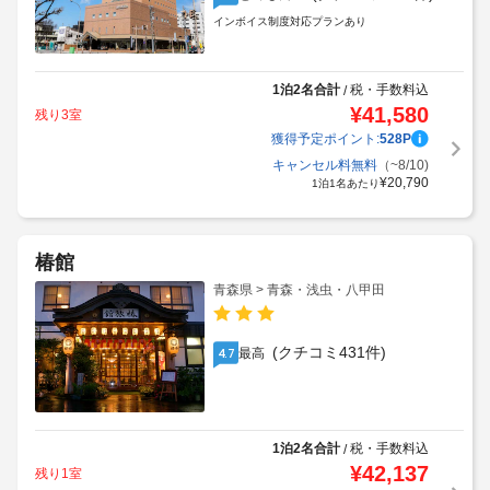
インボイス制度対応プランあり
1泊2名合計
税・手数料込
/
¥
41,580
残り3室
獲得予定ポイント:
528
P
キャンセル料無料
（~8/10)
¥
20,790
1泊1名あたり
椿館
青森県 > 青森・浅虫・八甲田
(クチコミ431件)
最高
4.7
1泊2名合計
税・手数料込
/
¥
42,137
残り1室