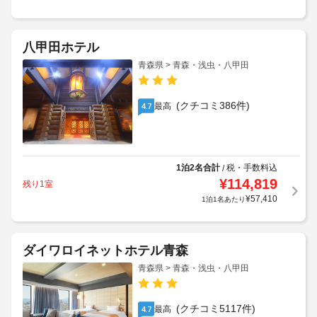
八甲田ホテル
青森県 > 青森・浅虫・八甲田
(クチコミ386件)
最高
4.7
1泊2名合計
税・手数料込
/
¥
114,819
残り1室
¥
57,410
1泊1名あたり
ダイワロイネットホテル青森
青森県 > 青森・浅虫・八甲田
(クチコミ5117件)
最高
4.7