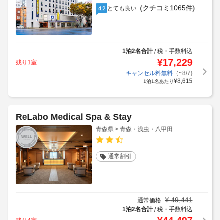
(クチコミ1065件)
とても良い
4.2
1泊2名合計
税・手数料込
/
¥
17,229
残り1室
キャンセル料無料
（~8/7)
¥
8,615
1泊1名あたり
ReLabo Medical Spa & Stay
青森県 > 青森・浅虫・八甲田
通常割引
¥
49,441
通常価格
1泊2名合計
税・手数料込
/