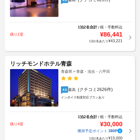
最高
1泊2名合計
税・手数料込
/
¥
86,441
残り1室
¥
43,221
1泊1名あたり
リッチモンドホテル青森
青森県 > 青森・浅虫・八甲田
(クチコミ2626件)
最高
4.6
インボイス制度対応プランあり
1泊2名合計
税・手数料込
/
¥
30,000
残り4室
獲得予定ポイント:
380
P
¥
15,000
1泊1名あたり