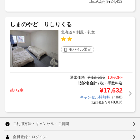
¥
24,412
1泊1名あたり
しまのやど りしりくる
北海道 > 利尻・礼文
モバイル限定
¥
19,636
通常価格
10
%OFF
1泊2名合計
税・手数料込
/
¥
17,632
残り2室
キャンセル料無料
（~8/8)
¥
8,816
1泊1名あたり