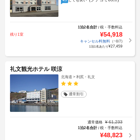
とても良い
1泊2名合計
税・手数料込
/
¥
54,918
残り1室
キャンセル料無料
（~8/7)
¥
27,459
1泊1名あたり
礼文観光ホテル 咲涼
北海道 > 利尻・礼文
通常割引
¥
61,233
通常価格
1泊2名合計
税・手数料込
/
¥
48,823