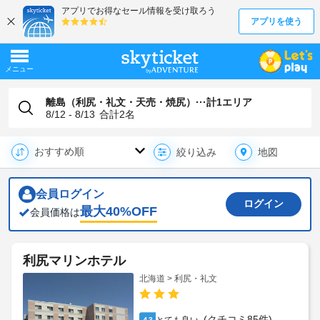
離島（利尻・礼文・天売・焼尻）···計1エリア
8/12 - 8/13
合計
2
名
地図
絞り込み
会員ログイン
ログイン
最大
40
%OFF
会員価格は
利尻マリンホテル
北海道 > 利尻・礼文
(クチコミ85件)
4.3