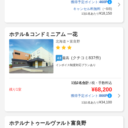
獲得予定ポイント:
460
P
キャンセル料無料
（~8/8)
¥
18,150
1泊1名あたり
ホテル＆コンドミニアム 一花
北海道 > 富良野
(クチコミ837件)
最高
4.8
インボイス制度対応プランあり
1泊2名合計
税・手数料込
/
¥
68,200
残り1室
獲得予定ポイント:
866
P
¥
34,100
1泊1名あたり
ホテルナトゥールヴァルト富良野