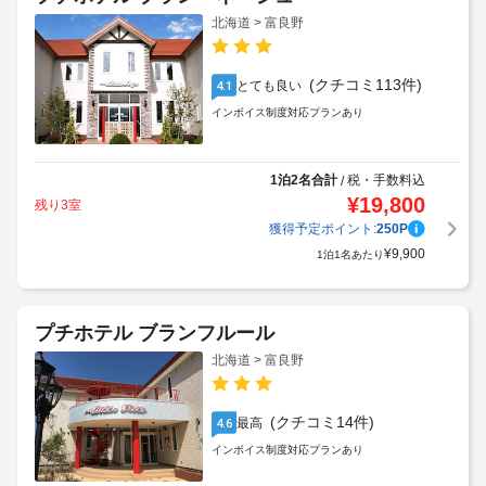
北海道 > 富良野
(クチコミ113件)
とても良い
4.1
インボイス制度対応プランあり
1泊2名合計
税・手数料込
/
¥
19,800
残り3室
獲得予定ポイント:
250
P
¥
9,900
1泊1名あたり
プチホテル ブランフルール
北海道 > 富良野
(クチコミ14件)
最高
4.6
インボイス制度対応プランあり