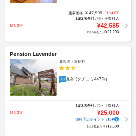
¥
47,999
通常価格
11
%OFF
1泊2名合計
税・手数料込
/
¥
42,585
残り3室
¥
21,293
1泊1名あたり
Pension Lavender
北海道 > 富良野
(クチコミ447件)
最高
4.7
1泊2名合計
税・手数料込
/
¥
25,000
残り3室
獲得予定ポイント:
316
P
¥
12,500
1泊1名あたり