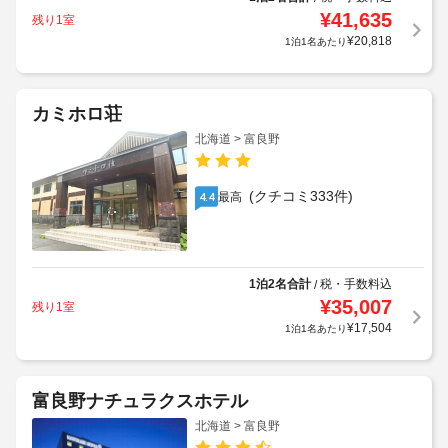
¥
41,635
残り1室
¥
20,818
1泊1名あたり
カミホロ荘
北海道 > 富良野
(クチコミ333件)
最高
4.4
1泊2名合計
税・手数料込
/
¥
35,007
残り1室
¥
17,504
1泊1名あたり
富良野ナチュラクスホテル
北海道 > 富良野