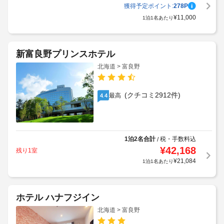
獲得予定ポイント:
278
P
¥
11,000
1泊1名あたり
新富良野プリンスホテル
北海道 > 富良野
(クチコミ2912件)
最高
4.4
1泊2名合計
税・手数料込
/
¥
42,168
残り1室
¥
21,084
1泊1名あたり
ホテル ハナフジイン
北海道 > 富良野