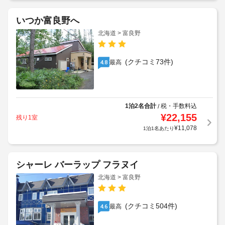
いつか富良野へ
北海道 > 富良野
(クチコミ73件)
最高
4.8
1泊2名合計
税・手数料込
/
¥
22,155
残り1室
¥
11,078
1泊1名あたり
シャーレ バーラップ フラヌイ
北海道 > 富良野
(クチコミ504件)
最高
4.6