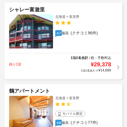
シャレー富遊里
北海道 > 富良野
(クチコミ96件)
最高
4.7
1泊2名合計
税・手数料込
/
¥
29,378
残り1室
¥
14,689
1泊1名あたり
鶴アパートメント
北海道 > 富良野
モバイル限定
(クチコミ77件)
最高
4.8