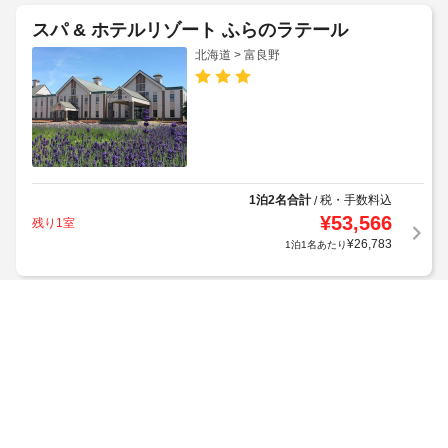
スパ & ホテルリゾート ふらのラテール
北海道 > 富良野
1泊2名合計
税・手数料込
/
¥
53,566
残り1室
¥
26,783
1泊1名あたり
Jstyle STAY Furano
北海道 > 富良野
(クチコミ102件)
最高
4.6