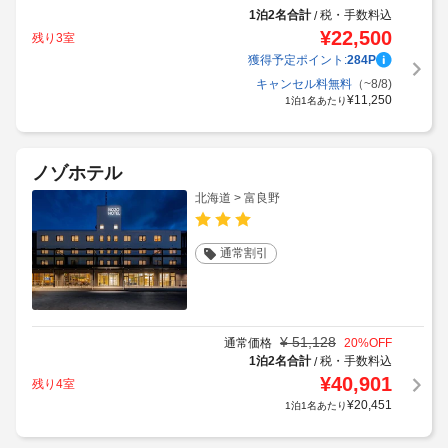
1泊2名合計
税・手数料込
/
¥
22,500
残り3室
獲得予定ポイント:
284
P
キャンセル料無料
（~8/8)
¥
11,250
1泊1名あたり
ノゾホテル
北海道 > 富良野
通常割引
¥
51,128
通常価格
20
%OFF
1泊2名合計
税・手数料込
/
¥
40,901
残り4室
¥
20,451
1泊1名あたり