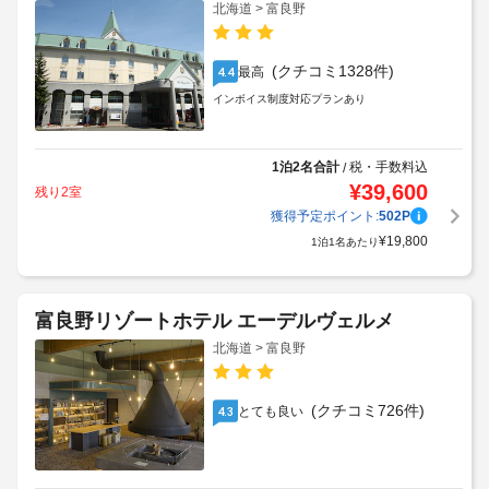
北海道 > 富良野
(クチコミ1328件)
最高
4.4
インボイス制度対応プランあり
1泊2名合計
税・手数料込
/
¥
39,600
残り2室
獲得予定ポイント:
502
P
¥
19,800
1泊1名あたり
富良野リゾートホテル エーデルヴェルメ
北海道 > 富良野
(クチコミ726件)
とても良い
4.3