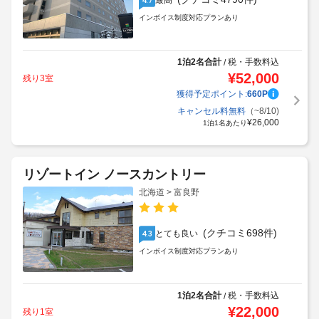
最高
インボイス制度対応プランあり
1泊2名合計
税・手数料込
/
¥
52,000
残り3室
獲得予定ポイント:
660
P
キャンセル料無料
（~8/10)
¥
26,000
1泊1名あたり
リゾートイン ノースカントリー
北海道 > 富良野
(クチコミ698件)
とても良い
4.3
インボイス制度対応プランあり
1泊2名合計
税・手数料込
/
¥
22,000
残り1室