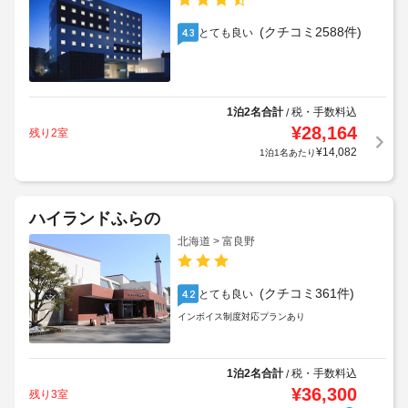
(クチコミ2588件)
とても良い
4.3
1泊2名合計
税・手数料込
/
¥
28,164
残り2室
¥
14,082
1泊1名あたり
ハイランドふらの
北海道 > 富良野
(クチコミ361件)
とても良い
4.2
インボイス制度対応プランあり
1泊2名合計
税・手数料込
/
¥
36,300
残り3室