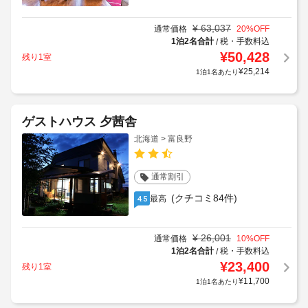
¥
63,037
通常価格
20
%OFF
1泊2名合計
税・手数料込
/
¥
50,428
残り1室
¥
25,214
1泊1名あたり
ゲストハウス 夕茜舎
北海道 > 富良野
通常割引
(クチコミ84件)
最高
4.5
¥
26,001
通常価格
10
%OFF
1泊2名合計
税・手数料込
/
¥
23,400
残り1室
¥
11,700
1泊1名あたり