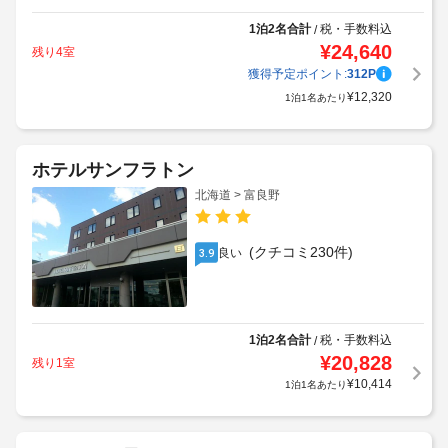
1泊2名合計
税・手数料込
/
¥
24,640
残り4室
獲得予定ポイント:
312
P
¥
12,320
1泊1名あたり
ホテルサンフラトン
北海道 > 富良野
(クチコミ230件)
良い
3.9
1泊2名合計
税・手数料込
/
¥
20,828
残り1室
¥
10,414
1泊1名あたり