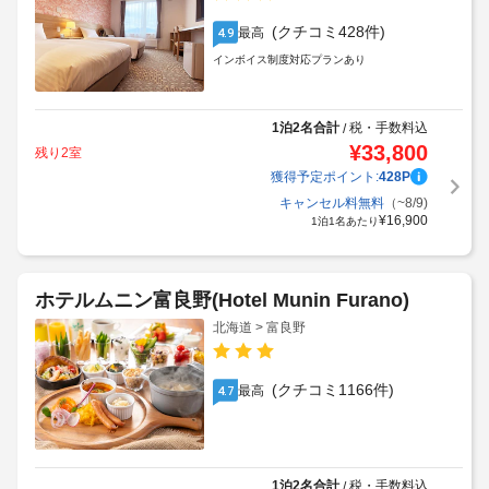
(クチコミ428件)
最高
4.9
インボイス制度対応プランあり
1泊2名合計
税・手数料込
/
¥
33,800
残り2室
獲得予定ポイント:
428
P
キャンセル料無料
（~8/9)
¥
16,900
1泊1名あたり
ホテルムニン富良野(Hotel Munin Furano)
北海道 > 富良野
(クチコミ1166件)
最高
4.7
1泊2名合計
税・手数料込
/