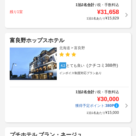
1泊2名合計
税・手数料込
/
¥
31,658
残り1室
¥
15,829
1泊1名あたり
富良野ホップスホテル
北海道 > 富良野
(クチコミ388件)
とても良い
4.2
インボイス制度対応プランあり
1泊2名合計
税・手数料込
/
¥
30,000
獲得予定ポイント:
380
P
¥
15,000
1泊1名あたり
プチホテル ブラン・ネージュ