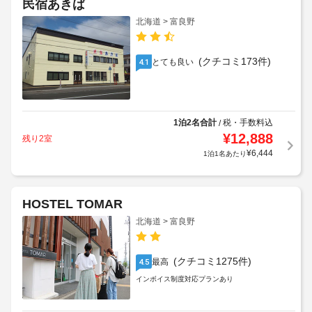
民宿あきば
北海道 > 富良野
(クチコミ173件)
とても良い
4.1
1泊2名合計
税・手数料込
/
¥
12,888
残り2室
¥
6,444
1泊1名あたり
HOSTEL TOMAR
北海道 > 富良野
(クチコミ1275件)
最高
4.5
インボイス制度対応プランあり