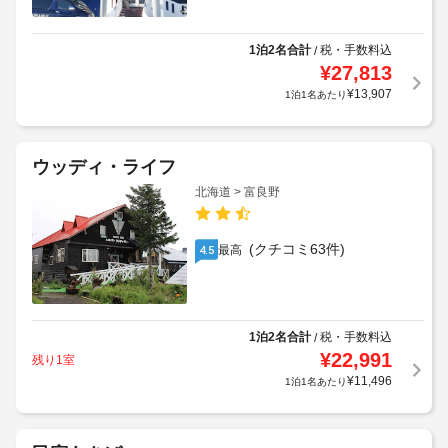
1泊2名合計
税・手数料込
/
¥
27,813
¥
13,907
1泊1名あたり
ウッディ・ライフ
北海道 > 富良野
(クチコミ63件)
最高
4.5
1泊2名合計
税・手数料込
/
¥
22,991
残り1室
¥
11,496
1泊1名あたり