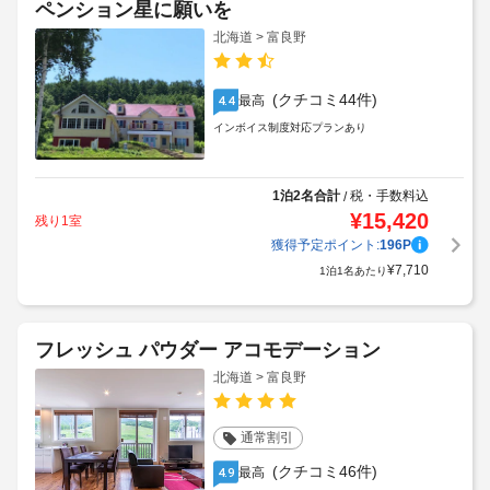
ペンション星に願いを
北海道 > 富良野
(クチコミ44件)
最高
4.4
インボイス制度対応プランあり
1泊2名合計
税・手数料込
/
¥
15,420
残り1室
獲得予定ポイント:
196
P
¥
7,710
1泊1名あたり
フレッシュ パウダー アコモデーション
北海道 > 富良野
通常割引
(クチコミ46件)
最高
4.9