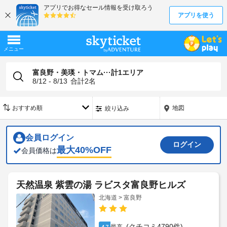
富良野・美瑛・トマム···計1エリア
8/12 - 8/13
合計
2
名
地図
絞り込み
会員ログイン
ログイン
最大
40
%OFF
会員価格は
天然温泉 紫雲の湯 ラビスタ富良野ヒルズ
北海道 > 富良野
(クチコミ4790件)
4.7