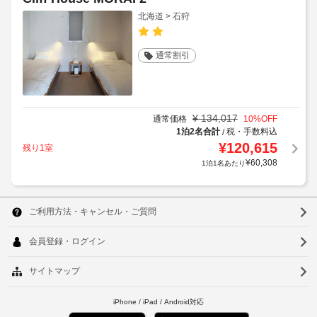
北海道 > 石狩
通常割引
¥
134,017
通常価格
10
%OFF
1泊2名合計
税・手数料込
/
¥
120,615
残り1室
¥
60,308
1泊1名あたり