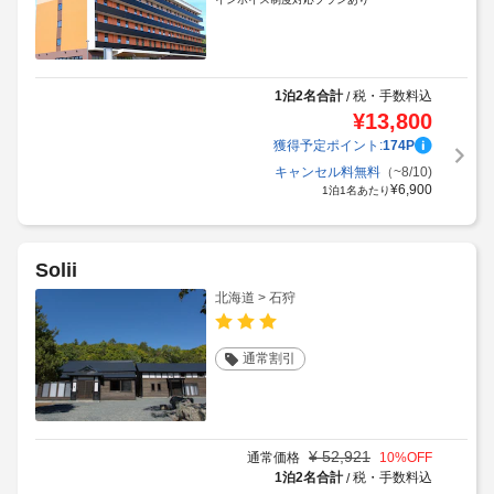
1泊2名合計
税・手数料込
/
¥
13,800
獲得予定ポイント:
174
P
キャンセル料無料
（~8/10)
¥
6,900
1泊1名あたり
Solii
北海道 > 石狩
通常割引
¥
52,921
通常価格
10
%OFF
1泊2名合計
税・手数料込
/