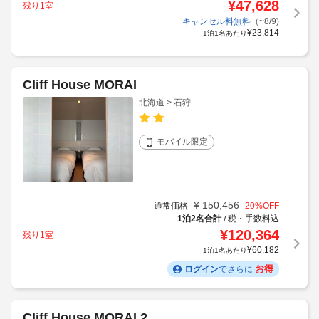
¥
47,628
残り1室
キャンセル料無料
（~8/9)
¥
23,814
1泊1名あたり
Cliff House MORAI
北海道 > 石狩
モバイル限定
¥
150,456
通常価格
20
%OFF
1泊2名合計
税・手数料込
/
¥
120,364
残り1室
¥
60,182
1泊1名あたり
お得
ログイン
でさらに
Cliff House MORAI 2