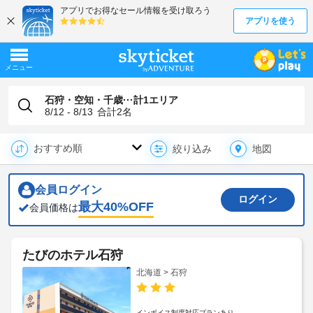
石狩・空知・千歳···計1エリア
8/12 - 8/13
合計
2
名
地図
絞り込み
会員ログイン
ログイン
最大
40
%OFF
会員価格は
たびのホテル石狩
北海道 > 石狩
インボイス制度対応プランあり