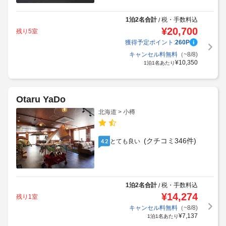
1泊2名合計
税・手数料込
/
¥
20,700
残り5室
獲得予定ポイント:
260
P
キャンセル料無料
（~8/8)
¥
10,350
1泊1名あたり
Otaru YaDo
北海道 > 小樽
(クチコミ346件)
とても良い
4.2
1泊2名合計
税・手数料込
/
¥
14,274
残り1室
キャンセル料無料
（~8/8)
¥
7,137
1泊1名あたり