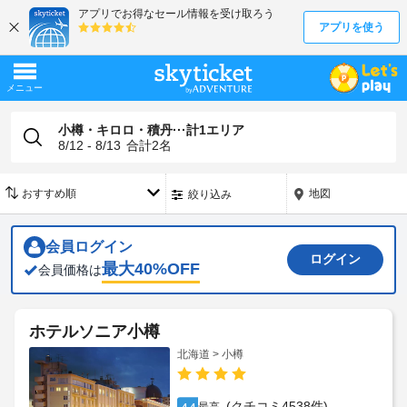
小樽・キロロ・積丹···計1エリア
8/12 - 8/13
合計
2
名
地図
絞り込み
会員ログイン
ログイン
最大
40
%OFF
会員価格は
ホテルソニア小樽
北海道 > 小樽
(クチコミ4538件)
4.4