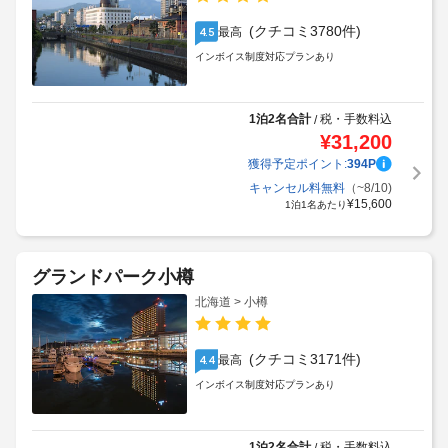
(クチコミ3780件)
最高
4.5
インボイス制度対応プランあり
1泊2名合計
税・手数料込
/
¥
31,200
獲得予定ポイント:
394
P
キャンセル料無料
（~8/10)
¥
15,600
1泊1名あたり
グランドパーク小樽
北海道 > 小樽
(クチコミ3171件)
最高
4.4
インボイス制度対応プランあり
1泊2名合計
税・手数料込
/