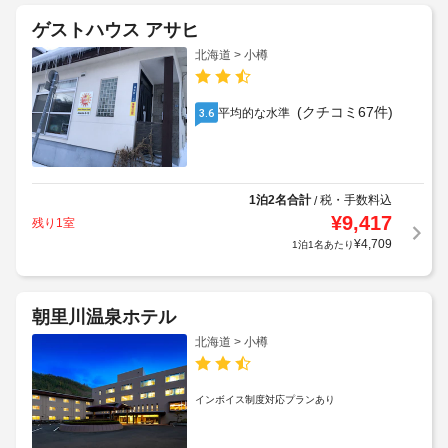
ゲストハウス アサヒ
北海道 > 小樽
(クチコミ67件)
平均的な水準
3.6
1泊2名合計
税・手数料込
/
¥
9,417
残り1室
¥
4,709
1泊1名あたり
朝里川温泉ホテル
北海道 > 小樽
インボイス制度対応プランあり