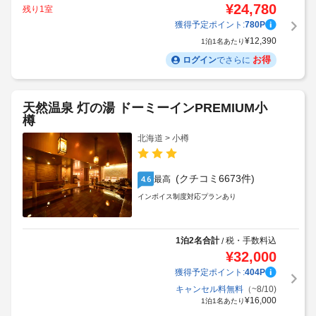
¥
24,780
残り1室
獲得予定ポイント:
780
P
¥
12,390
1泊1名あたり
お得
ログイン
でさらに
天然温泉 灯の湯 ドーミーインPREMIUM小
樽
北海道 > 小樽
(クチコミ6673件)
最高
4.6
インボイス制度対応プランあり
1泊2名合計
税・手数料込
/
¥
32,000
獲得予定ポイント:
404
P
キャンセル料無料
（~8/10)
¥
16,000
1泊1名あたり