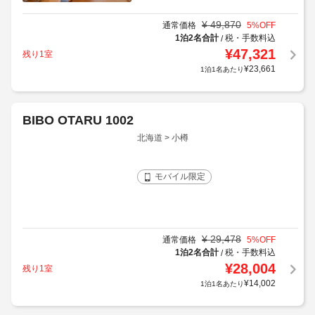
¥
49,870
通常価格
5
%OFF
1泊2名合計
税・手数料込
/
¥
47,321
残り1室
¥
23,661
1泊1名あたり
BIBO OTARU 1002
北海道 > 小樽
モバイル限定
¥
29,478
通常価格
5
%OFF
1泊2名合計
税・手数料込
/
¥
28,004
残り1室
¥
14,002
1泊1名あたり