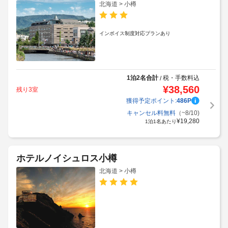
北海道 > 小樽
インボイス制度対応プランあり
1泊2名合計
税・手数料込
/
¥
38,560
残り3室
獲得予定ポイント:
486
P
キャンセル料無料
（~8/10)
¥
19,280
1泊1名あたり
ホテルノイシュロス小樽
北海道 > 小樽