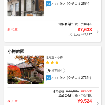
(クチコミ25件)
とても良い
4.1
1泊2名合計
税・手数料込
/
¥
7,633
残り1室
¥
3,817
1泊1名あたり
小樽錦園
北海道 > 小樽
通常割引
(クチコミ273件)
とても良い
4.3
¥
11,924
通常価格
20
%OFF
1泊2名合計
税・手数料込
/
¥
9,524
残り1室