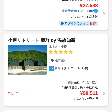
¥
27,588
獲得予定ポイント:
348
P
¥
13,794
1泊1名あたり
お得
ログイン
でさらに
小樽リトリート 蔵群 by 温故知新
北海道 > 小樽
通常割引
(クチコミ161件)
最高
4.4
¥
131,531
通常価格
1泊2名合計
税・手数料込
/
¥
98,511
残り1室
¥
49,256
1泊1名あたり