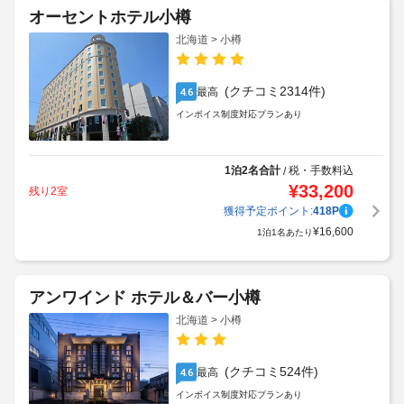
オーセントホテル小樽
北海道 > 小樽
(クチコミ2314件)
最高
4.6
インボイス制度対応プランあり
1泊2名合計
税・手数料込
/
¥
33,200
残り2室
獲得予定ポイント:
418
P
¥
16,600
1泊1名あたり
アンワインド ホテル＆バー小樽
北海道 > 小樽
(クチコミ524件)
最高
4.6
インボイス制度対応プランあり