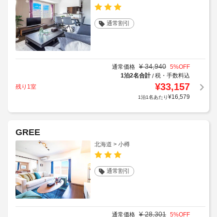
通常割引
¥
34,940
通常価格
5
%OFF
1泊2名合計
税・手数料込
/
¥
33,157
残り1室
¥
16,579
1泊1名あたり
GREE
北海道 > 小樽
通常割引
¥
28,301
通常価格
5
%OFF