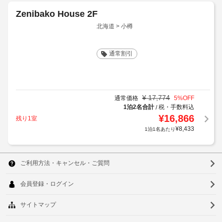
Zenibako House 2F
北海道 > 小樽
通常割引
¥
17,774
通常価格
5
%OFF
1泊2名合計
税・手数料込
/
¥
16,866
残り1室
¥
8,433
1泊1名あたり
銭函 House 3F-RoomA
北海道 > 小樽
通常割引