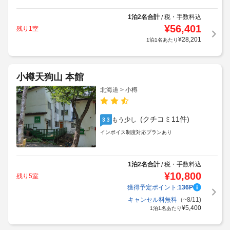
1泊2名合計
税・手数料込
/
¥
56,401
残り1室
¥
28,201
1泊1名あたり
小樽天狗山 本館
北海道 > 小樽
(クチコミ11件)
もう少し
3.3
インボイス制度対応プランあり
1泊2名合計
税・手数料込
/
¥
10,800
残り5室
獲得予定ポイント:
136
P
キャンセル料無料
（~8/11)
¥
5,400
1泊1名あたり