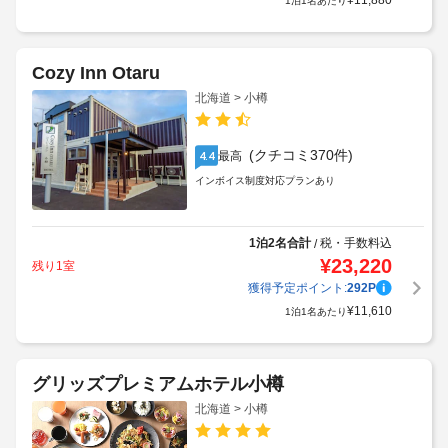
¥
11,880
1泊1名あたり
Cozy Inn Otaru
北海道 > 小樽
(クチコミ370件)
最高
4.4
インボイス制度対応プランあり
1泊2名合計
税・手数料込
/
¥
23,220
残り1室
獲得予定ポイント:
292
P
¥
11,610
1泊1名あたり
グリッズプレミアムホテル小樽
北海道 > 小樽