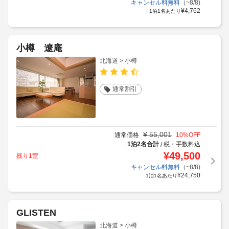
キャンセル料無料
（~8/8)
¥
4,762
1泊1名あたり
小樽 遼庵
北海道 > 小樽
通常割引
¥
55,001
通常価格
10
%OFF
1泊2名合計
税・手数料込
/
¥
49,500
残り1室
キャンセル料無料
（~8/8)
¥
24,750
1泊1名あたり
GLISTEN
北海道 > 小樽