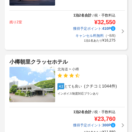
1泊2名合計
税・手数料込
/
¥
32,550
残り2室
獲得予定ポイント:
410
P
キャンセル料無料
（~8/8)
¥
16,275
1泊1名あたり
小樽朝里クラッセホテル
北海道 > 小樽
(クチコミ1044件)
とても良い
4.2
インボイス制度対応プランあり
1泊2名合計
税・手数料込
/
¥
23,760
獲得予定ポイント:
300
P