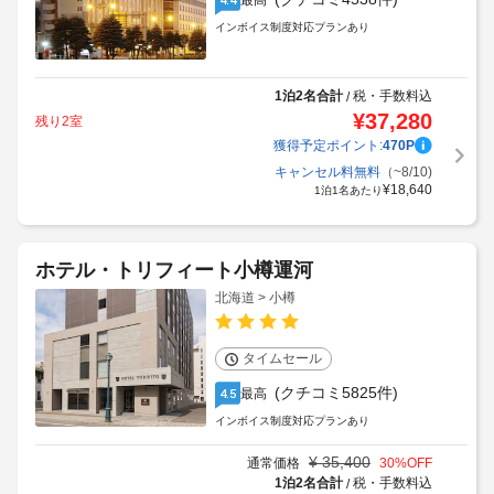
最高
インボイス制度対応プランあり
1泊2名合計
税・手数料込
/
¥
37,280
残り2室
獲得予定ポイント:
470
P
キャンセル料無料
（~8/10)
¥
18,640
1泊1名あたり
ホテル・トリフィート小樽運河
北海道 > 小樽
タイムセール
(クチコミ5825件)
最高
4.5
インボイス制度対応プランあり
¥
35,400
通常価格
30
%OFF
1泊2名合計
税・手数料込
/