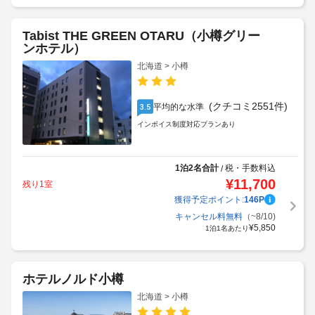
Tabist THE GREEN OTARU（小樽グリー
ンホテル）
北海道 > 小樽
(クチコミ2551件)
平均的な水準
3.5
インボイス制度対応プランあり
1泊2名合計
税・手数料込
/
¥
11,700
残り1室
獲得予定ポイント:
146
P
キャンセル料無料
（~8/10)
¥
5,850
1泊1名あたり
ホテルノルド小樽
北海道 > 小樽