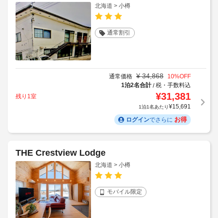
北海道 > 小樽
通常割引
¥
34,868
通常価格
10
%OFF
1泊2名合計
税・手数料込
/
¥
31,381
残り1室
¥
15,691
1泊1名あたり
お得
ログイン
でさらに
THE Crestview Lodge
北海道 > 小樽
モバイル限定