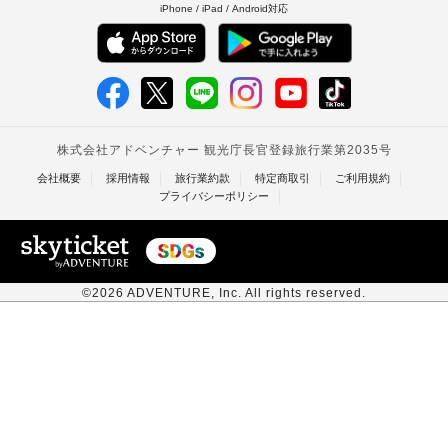
¥
13,980
通常価格
5
%OFF
1泊2名合計
税・手数料込
/
¥
13,273
残り1室
¥
6,637
1泊1名あたり
Zenibako House 2F
北海道 > 小樽
モバイル限定
¥
21,974
通常価格
5
%OFF
1泊2名合計
税・手数料込
/
¥
20,853
残り1室
¥
10,427
1泊1名あたり