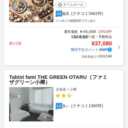
タイムセール
(クチコミ3462件)
最高
4.6
インボイス制度対応プランあり
¥
41,200
通常価格
10
%OFF
1泊2名合計
税・手数料込
/
¥
37,080
残り2室
獲得予定ポイント:
468
P
¥
18,540
1泊1名あたり
Tabist fami THE GREEN OTARU（ファミ
ザグリーン小樽）
北海道 > 小樽
(クチコミ1360件)
良い
3.8