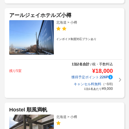
アールジェイホテルズ小樽
北海道 > 小樽
インボイス制度対応プランあり
1泊2名合計
税・手数料込
/
¥
18,000
残り5室
獲得予定ポイント:
226
P
キャンセル料無料
（~8/8)
¥
9,000
1泊1名あたり
Hostel 順風満帆
北海道 > 小樽