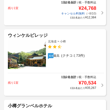
1泊2名合計
税・手数料込
/
¥
24,768
残り1室
キャンセル料無料
（~8/10)
¥
12,384
1泊1名あたり
ウィンケルビレッジ
北海道 > 小樽
(クチコミ73件)
最高
4.4
1泊2名合計
税・手数料込
/
¥
70,534
残り1室
¥
35,267
1泊1名あたり
小樽グランベルホテル