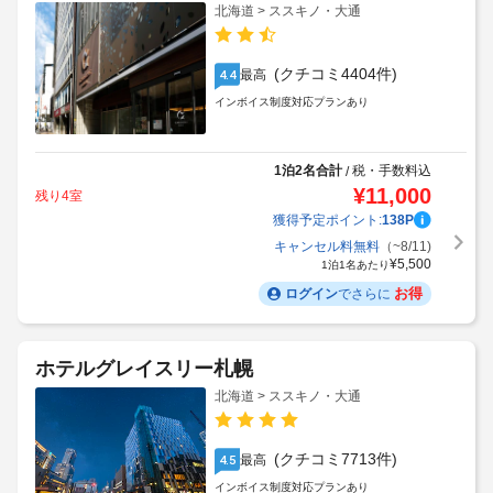
北海道 > ススキノ・大通
(クチコミ4404件)
最高
4.4
インボイス制度対応プランあり
1泊2名合計
税・手数料込
/
¥
11,000
残り4室
獲得予定ポイント:
138
P
キャンセル料無料
（~8/11)
¥
5,500
1泊1名あたり
お得
ログイン
でさらに
ホテルグレイスリー札幌
北海道 > ススキノ・大通
(クチコミ7713件)
最高
4.5
インボイス制度対応プランあり