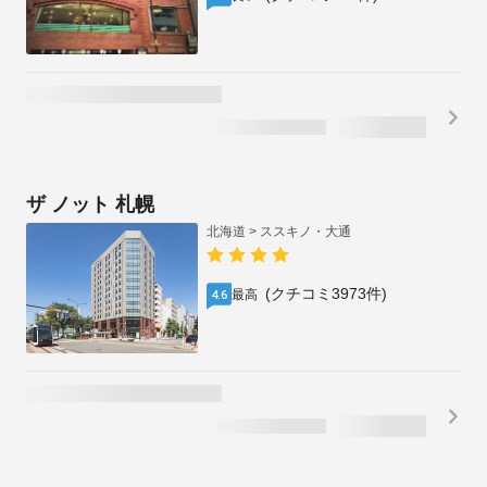
ホテル時計台
北海道 > ススキノ・大通
(クチコミ572件)
良い
4.0
1泊2名合計
税・手数料込
/
¥
13,378
残り1室
¥
6,689
1泊1名あたり
ザ ノット 札幌
北海道 > ススキノ・大通
(クチコミ3973件)
最高
4.6
インボイス制度対応プランあり