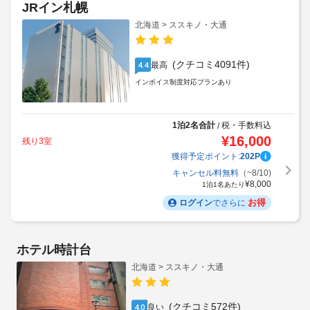
¥
7,650
1泊1名あたり
お得
ログイン
でさらに
JRイン札幌
北海道 > ススキノ・大通
(クチコミ4091件)
最高
4.4
インボイス制度対応プランあり
1泊2名合計
税・手数料込
/
¥
16,000
残り3室
獲得予定ポイント:
202
P
キャンセル料無料
（~8/10)
¥
8,000
1泊1名あたり
お得
ログイン
でさらに