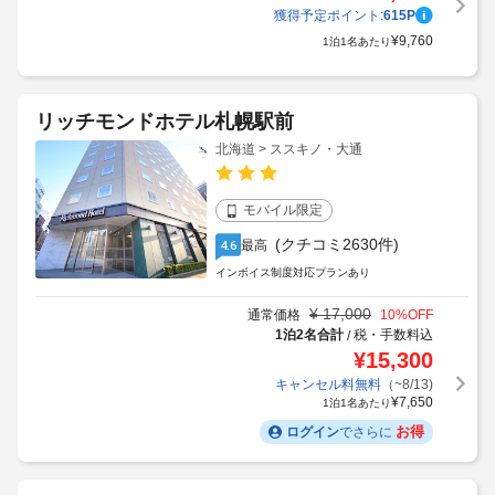
¥
24,400
通常価格
20
%OFF
1泊2名合計
税・手数料込
/
¥
19,520
残り2室
獲得予定ポイント:
615
P
¥
9,760
1泊1名あたり
リッチモンドホテル札幌駅前
北海道 > ススキノ・大通
モバイル限定
(クチコミ2630件)
最高
4.6
インボイス制度対応プランあり
¥
17,000
通常価格
10
%OFF
1泊2名合計
税・手数料込
/
¥
15,300
獲得予定ポイント:
192
P
キャンセル料無料
（~8/13)