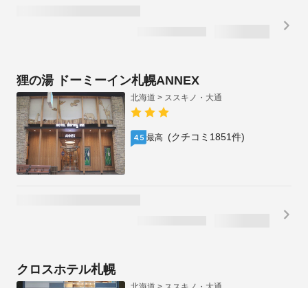
アパホテル〈札幌すすきの駅前〉
北海道 > ススキノ・大通
(クチコミ3067件)
とても良い
4.2
インボイス制度対応プランあり
1泊2名合計
税・手数料込
/
¥
17,460
キャンセル料無料
（~8/13)
¥
8,730
1泊1名あたり
狸の湯 ドーミーイン札幌ANNEX
北海道 > ススキノ・大通
(クチコミ1851件)
最高
4.5
インボイス制度対応プランあり