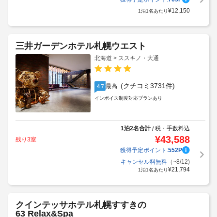
1泊2名合計
税・手数料込
/
¥
24,300
残り1室
獲得予定ポイント:
765
P
¥
12,150
1泊1名あたり
三井ガーデンホテル札幌ウエスト
北海道 > ススキノ・大通
(クチコミ3731件)
最高
4.7
インボイス制度対応プランあり
1泊2名合計
税・手数料込
/
¥
43,588
残り3室
獲得予定ポイント:
552
P
キャンセル料無料
（~8/12)
¥
21,794
1泊1名あたり