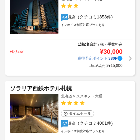
(クチコミ1858件)
最高
4.4
インボイス制度対応プランあり
1泊2名合計
税・手数料込
/
¥
30,000
残り2室
獲得予定ポイント:
380
P
¥
15,000
1泊1名あたり
ソラリア西鉄ホテル札幌
北海道 > ススキノ・大通
タイムセール
(クチコミ4001件)
最高
4.7
インボイス制度対応プランあり