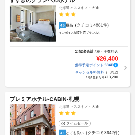
すすきのグランベルホテル
北海道 > ススキノ・大通
(クチコミ4881件)
最高
4.5
インボイス制度対応プランあり
1泊2名合計
税・手数料込
/
¥
26,400
獲得予定ポイント:
334
P
キャンセル料無料
（~8/12)
¥
13,200
1泊1名あたり
プレミアホテル-CABIN-札幌
北海道 > ススキノ・大通
タイムセール