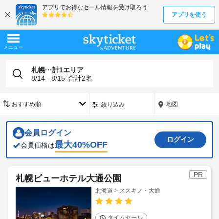
札幌···計1エリア
8/14 - 8/15
合計
2
名
地図
絞り込み
会員ログイン
ログイン
最大
40
%OFF
会員価格は
PR
札幌ビューホテル大通公園
北海道 > ススキノ・大通
タイムセール