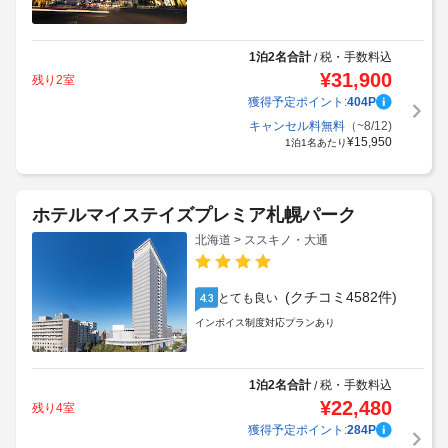
1泊2名合計
税・手数料込
/
¥
31,900
残り2室
獲得予定ポイント:
404
P
キャンセル料無料
（~8/12)
¥
15,950
1泊1名あたり
ホテルマイステイズプレミア札幌パーク
北海道 > ススキノ・大通
(クチコミ4582件)
とても良い
4.3
インボイス制度対応プランあり
1泊2名合計
税・手数料込
/
¥
22,480
残り4室
獲得予定ポイント:
284
P