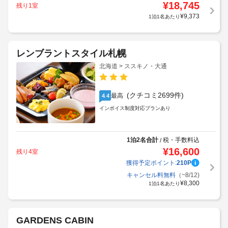
¥
18,745
残り1室
¥
9,373
1泊1名あたり
レンブラントスタイル札幌
北海道 > ススキノ・大通
(クチコミ2699件)
最高
4.4
インボイス制度対応プランあり
1泊2名合計
税・手数料込
/
¥
16,600
残り4室
獲得予定ポイント:
210
P
キャンセル料無料
（~8/12)
¥
8,300
1泊1名あたり
GARDENS CABIN