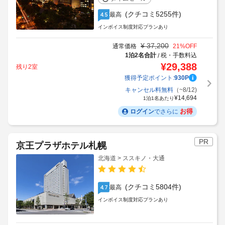
(クチコミ5255件)
最高
4.5
インボイス制度対応プランあり
¥
37,200
通常価格
21
%OFF
1泊2名合計
税・手数料込
/
¥
29,388
残り2室
獲得予定ポイント:
930
P
キャンセル料無料
（~8/12)
¥
14,694
1泊1名あたり
お得
ログイン
でさらに
PR
京王プラザホテル札幌
北海道 > ススキノ・大通
(クチコミ5804件)
最高
4.7
インボイス制度対応プランあり