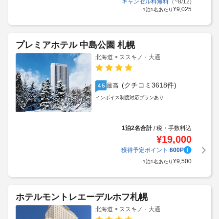
キャンセル料無料
（~8/12)
¥
9,025
1泊1名あたり
プレミアホテル 中島公園 札幌
北海道 > ススキノ・大通
(クチコミ3618件)
最高
4.5
インボイス制度対応プランあり
1泊2名合計
税・手数料込
/
¥
19,000
獲得予定ポイント:
600
P
¥
9,500
1泊1名あたり
ホテルモントレエーデルホフ札幌
北海道 > ススキノ・大通