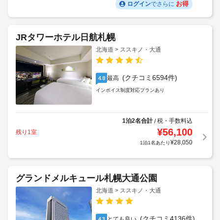
獲得予定ポイント:
246
P
¥
9,775
1泊1名あたり
お得
ログイン
でさらに
JRタワーホテル日航札幌
北海道 > ススキノ・大通
(クチコミ6594件)
最高
4.8
インボイス制度対応プランあり
1泊2名合計
税・手数料込
/
¥
56,100
残り1室
¥
28,050
1泊1名あたり
グランドメルキュール札幌大通公園
北海道 > ススキノ・大通