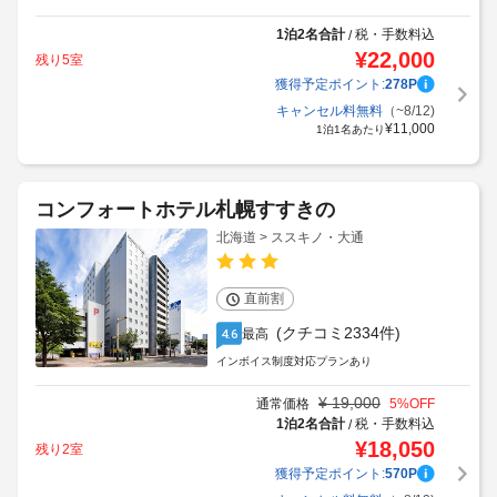
1泊2名合計
税・手数料込
/
¥
22,000
残り5室
獲得予定ポイント:
278
P
キャンセル料無料
（~8/12)
¥
11,000
1泊1名あたり
コンフォートホテル札幌すすきの
北海道 > ススキノ・大通
直前割
(クチコミ2334件)
最高
4.6
インボイス制度対応プランあり
¥
19,000
通常価格
5
%OFF
1泊2名合計
税・手数料込
/
¥
18,050
残り2室
獲得予定ポイント:
570
P