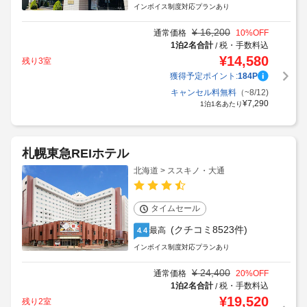
モバイル限定
(クチコミ1210件)
とても良い
4.1
インボイス制度対応プランあり
¥
16,200
通常価格
10
%OFF
1泊2名合計
税・手数料込
/
¥
14,580
残り3室
獲得予定ポイント:
184
P
キャンセル料無料
（~8/12)
¥
7,290
1泊1名あたり
札幌東急REIホテル
北海道 > ススキノ・大通
タイムセール
(クチコミ8523件)
最高
4.4
インボイス制度対応プランあり