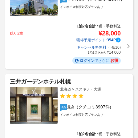
(クチコミ4136件)
とても良い
4.3
インボイス制度対応プランあり
1泊2名合計
税・手数料込
/
¥
28,000
残り2室
獲得予定ポイント:
354
P
キャンセル料無料
（~8/10)
¥
14,000
1泊1名あたり
お得
ログイン
でさらに
三井ガーデンホテル札幌
北海道 > ススキノ・大通
(クチコミ3907件)
最高
4.5
インボイス制度対応プランあり