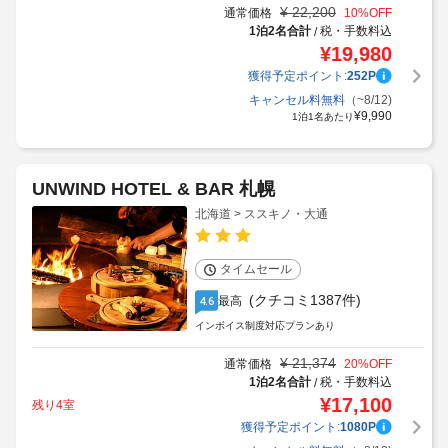
¥
22,200
通常価格
10
%OFF
1泊2名合計
税・手数料込
/
¥
19,980
獲得予定ポイント:
252
P
キャンセル料無料
（~8/12)
¥
9,990
1泊1名あたり
UNWIND HOTEL & BAR 札幌
北海道 > ススキノ・大通
タイムセール
(クチコミ1387件)
最高
4.6
インボイス制度対応プランあり
¥
21,374
通常価格
20
%OFF
1泊2名合計
税・手数料込
/
¥
17,100
残り4室
獲得予定ポイント:
1080
P