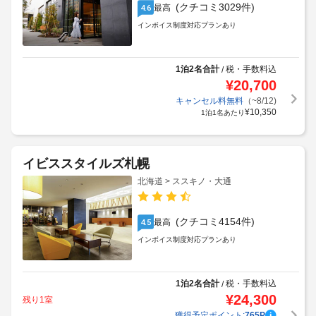
北海道 > ススキノ・大通
(クチコミ3029件)
最高
4.6
インボイス制度対応プランあり
1泊2名合計
税・手数料込
/
¥
20,700
獲得予定ポイント:
262
P
キャンセル料無料
（~8/12)
¥
10,350
1泊1名あたり
イビススタイルズ札幌
北海道 > ススキノ・大通
(クチコミ4154件)
最高
4.5
インボイス制度対応プランあり