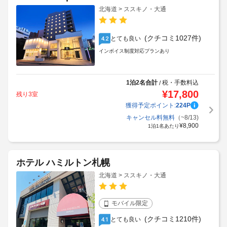
クインテッサホテル札幌すすきの
63 Relax&Spa
北海道 > ススキノ・大通
(クチコミ1027件)
とても良い
4.2
インボイス制度対応プランあり
1泊2名合計
税・手数料込
/
¥
17,800
残り3室
獲得予定ポイント:
224
P
キャンセル料無料
（~8/13)
¥
8,900
1泊1名あたり
ホテル ハミルトン札幌
北海道 > ススキノ・大通