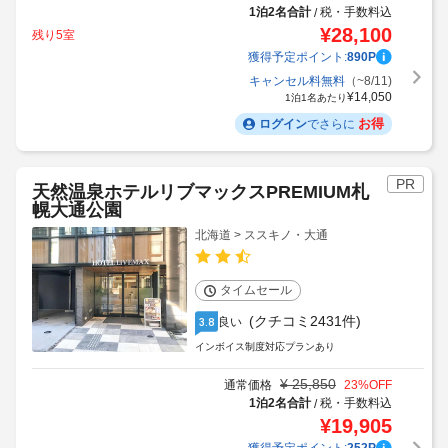
1泊2名合計
税・手数料込
/
¥
28,100
残り5室
獲得予定ポイント:
890
P
キャンセル料無料
（~8/11)
¥
14,050
1泊1名あたり
お得
ログイン
でさらに
PR
天然温泉ホテルリブマックスPREMIUM札
幌大通公園
北海道 > ススキノ・大通
タイムセール
(クチコミ2431件)
良い
3.8
インボイス制度対応プランあり
¥
25,850
通常価格
23
%OFF
1泊2名合計
税・手数料込
/
¥
19,905