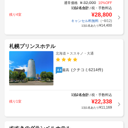
¥
32,000
通常価格
10
%OFF
1泊2名合計
税・手数料込
/
¥
28,800
残り4室
獲得予定ポイント:
364
P
キャンセル料無料
（~8/12)
¥
14,400
1泊1名あたり
札幌プリンスホテル
北海道 > ススキノ・大通
(クチコミ6214件)
最高
4.4
1泊2名合計
税・手数料込
/
¥
22,338
残り1室
¥
11,169
1泊1名あたり