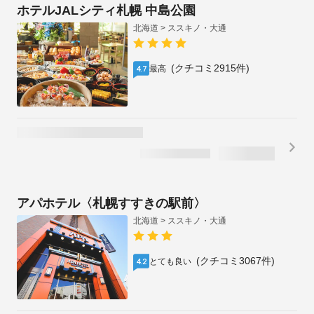
1泊2名合計
税・手数料込
/
¥
36,600
キャンセル料無料
（~8/12)
¥
18,300
1泊1名あたり
ホテルJALシティ札幌 中島公園
北海道 > ススキノ・大通
(クチコミ2915件)
最高
4.7
インボイス制度対応プランあり
1泊2名合計
税・手数料込
/
¥
28,750
残り3室
キャンセル料無料
（~8/12)
¥
14,375
1泊1名あたり