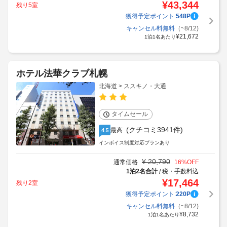
1泊2名合計
税・手数料込
/
¥
43,344
残り5室
獲得予定ポイント:
548
P
キャンセル料無料
（~8/12)
¥
21,672
1泊1名あたり
ホテル法華クラブ札幌
北海道 > ススキノ・大通
タイムセール
(クチコミ3941件)
最高
4.5
インボイス制度対応プランあり
¥
20,790
通常価格
16
%OFF
1泊2名合計
税・手数料込
/
¥
17,464
残り2室
獲得予定ポイント:
220
P