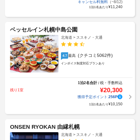
キャンセル料無料
（~8/12)
¥
11,240
1泊1名あたり
ベッセルイン札幌中島公園
北海道 > ススキノ・大通
(クチコミ5062件)
最高
4.7
インボイス制度対応プランあり
1泊2名合計
税・手数料込
/
¥
20,300
残り1室
獲得予定ポイント:
256
P
¥
10,150
1泊1名あたり
ONSEN RYOKAN 由縁札幌
北海道 > ススキノ・大通