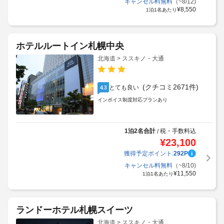
キャンセル料無料
（~8/12)
¥
8,550
1泊1名あたり
ホテルルートイン札幌中央
北海道 > ススキノ・大通
(クチコミ2671件)
とても良い
4.3
インボイス制度対応プランあり
1泊2名合計
税・手数料込
/
¥
23,100
獲得予定ポイント:
292
P
キャンセル料無料
（~8/10)
¥
11,550
1泊1名あたり
ランドーホテル札幌スイーツ
北海道 > ススキノ・大通