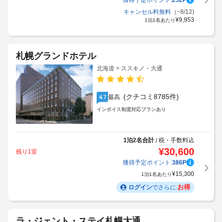
獲得予定ポイント:
252
P
キャンセル料無料
（~8/12)
¥
9,953
1泊1名あたり
札幌グランドホテル
北海道 > ススキノ・大通
(クチコミ8785件)
最高
4.7
インボイス制度対応プランあり
1泊2名合計
税・手数料込
/
¥
30,600
残り1室
獲得予定ポイント:
386
P
¥
15,300
1泊1名あたり
お得
ログイン
でさらに
ラ・ジェント・ステイ札幌大通