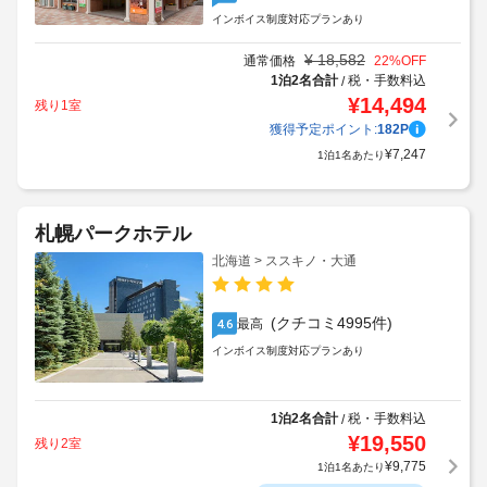
(クチコミ3642件)
とても良い
4.3
インボイス制度対応プランあり
¥
18,582
通常価格
22
%OFF
1泊2名合計
税・手数料込
/
¥
14,494
残り1室
獲得予定ポイント:
182
P
¥
7,247
1泊1名あたり
札幌パークホテル
北海道 > ススキノ・大通
(クチコミ4995件)
最高
4.6
インボイス制度対応プランあり
1泊2名合計
税・手数料込
/
¥
19,550
残り2室