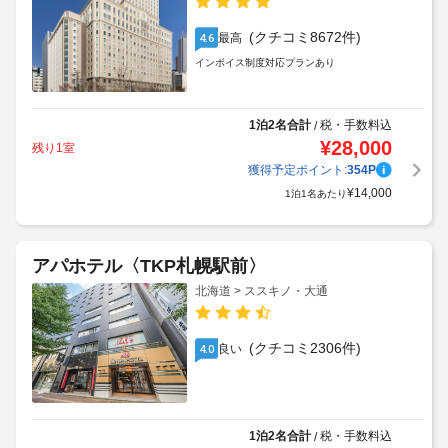
(クチコミ8672件)
最高
4.6
インボイス制度対応プランあり
1泊2名合計
税・手数料込
/
¥
28,000
残り1室
獲得予定ポイント:
354
P
¥
14,000
1泊1名あたり
アパホテル〈TKP札幌駅前〉
北海道 > ススキノ・大通
(クチコミ2306件)
良い
4.0
1泊2名合計
税・手数料込
/