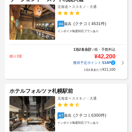
北海道 > ススキノ・大通
(クチコミ4531件)
最高
4.6
インボイス制度対応プランあり
1泊2名合計
税・手数料込
/
¥
42,200
残り3室
獲得予定ポイント:
534
P
¥
21,100
1泊1名あたり
ホテルフォルツァ札幌駅前
北海道 > ススキノ・大通
(クチコミ6300件)
最高
4.7
インボイス制度対応プランあり