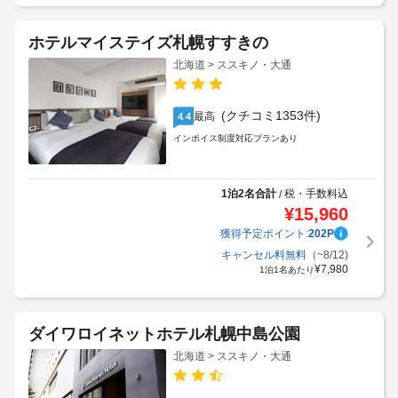
キャンセル料無料
（~8/12)
¥
8,732
1泊1名あたり
ホテルマイステイズ札幌すすきの
北海道 > ススキノ・大通
(クチコミ1353件)
最高
4.4
インボイス制度対応プランあり
1泊2名合計
税・手数料込
/
¥
15,960
獲得予定ポイント:
202
P
キャンセル料無料
（~8/12)
¥
7,980
1泊1名あたり
ダイワロイネットホテル札幌中島公園