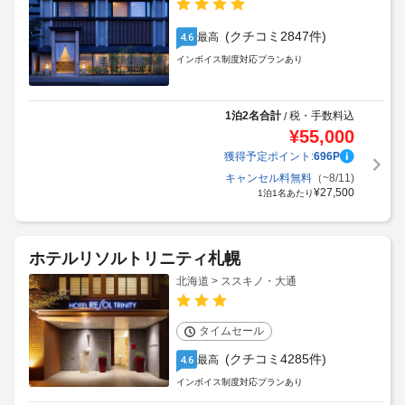
(クチコミ2847件)
最高
4.6
インボイス制度対応プランあり
1泊2名合計
税・手数料込
/
¥
55,000
獲得予定ポイント:
696
P
キャンセル料無料
（~8/11)
¥
27,500
1泊1名あたり
ホテルリソルトリニティ札幌
北海道 > ススキノ・大通
タイムセール
(クチコミ4285件)
最高
4.6
インボイス制度対応プランあり