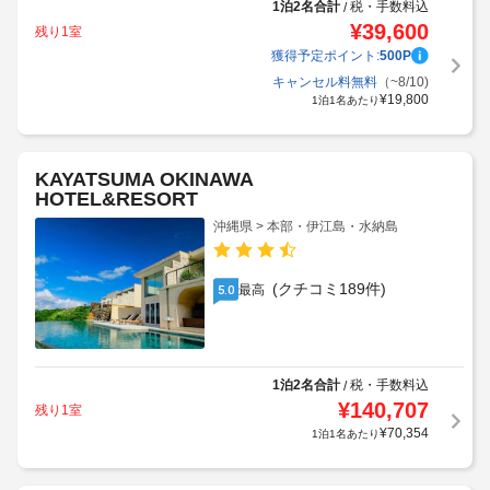
1泊2名合計
税・手数料込
/
¥
39,600
残り1室
獲得予定ポイント:
500
P
キャンセル料無料
（~8/10)
¥
19,800
1泊1名あたり
KAYATSUMA OKINAWA
HOTEL&RESORT
沖縄県 > 本部・伊江島・水納島
(クチコミ189件)
最高
5.0
1泊2名合計
税・手数料込
/
¥
140,707
残り1室
¥
70,354
1泊1名あたり