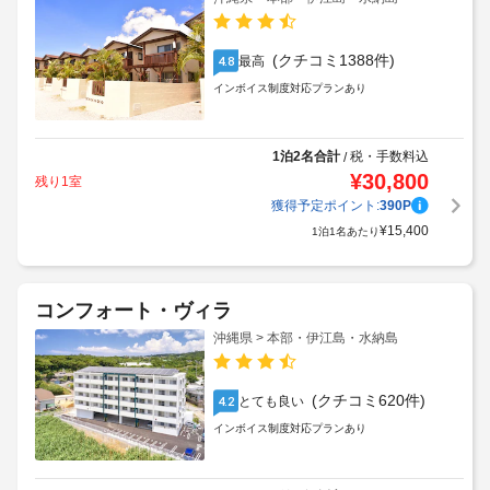
(クチコミ1388件)
最高
4.8
インボイス制度対応プランあり
1泊2名合計
税・手数料込
/
¥
30,800
残り1室
獲得予定ポイント:
390
P
¥
15,400
1泊1名あたり
コンフォート・ヴィラ
沖縄県 > 本部・伊江島・水納島
(クチコミ620件)
とても良い
4.2
インボイス制度対応プランあり