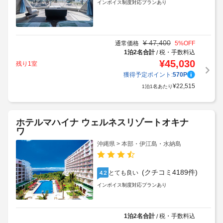
インボイス制度対応プランあり
¥
47,400
通常価格
5
%OFF
1泊2名合計
税・手数料込
/
¥
45,030
残り1室
獲得予定ポイント:
570
P
¥
22,515
1泊1名あたり
ホテルマハイナ ウェルネスリゾートオキナ
ワ
沖縄県 > 本部・伊江島・水納島
(クチコミ4189件)
とても良い
4.2
インボイス制度対応プランあり
1泊2名合計
税・手数料込
/