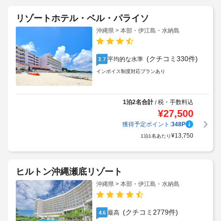
リゾートホテル・ベル・パライソ
沖縄県 > 本部・伊江島・水納島
(クチコミ330件)
平均的な水準
3.7
インボイス制度対応プランあり
1泊2名合計
税・手数料込
/
¥
27,500
獲得予定ポイント:
348
P
¥
13,750
1泊1名あたり
ヒルトン沖縄瀬底リゾート
沖縄県 > 本部・伊江島・水納島
(クチコミ2779件)
最高
4.6