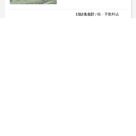
1泊2名合計
税・手数料込
/
¥
83,315
残り3室
キャンセル料無料
（~8/13)
¥
41,658
1泊1名あたり
ゲストハウス いーさー
沖縄県 > 本部・伊江島・水納島
(クチコミ88件)
最高
4.5
1泊2名合計
税・手数料込
/
¥
12,887
残り1室
¥
6,444
1泊1名あたり