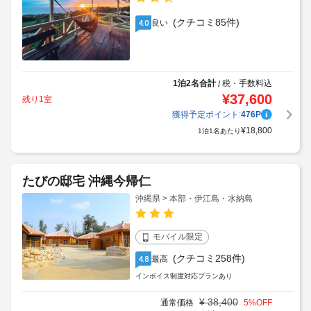
(クチコミ85件)
良い
4.0
1泊2名合計
税・手数料込
/
¥
37,600
残り1室
獲得予定ポイント:
476
P
¥
18,800
1泊1名あたり
たびの邸宅 沖縄今帰仁
沖縄県 > 本部・伊江島・水納島
モバイル限定
(クチコミ258件)
最高
4.8
インボイス制度対応プランあり
¥
38,400
通常価格
5
%OFF