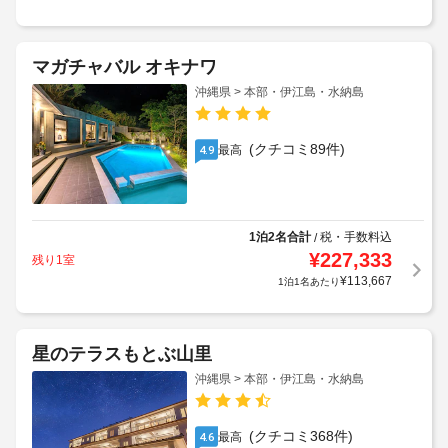
マガチャバル オキナワ
沖縄県 > 本部・伊江島・水納島
(クチコミ89件)
最高
4.9
1泊2名合計
税・手数料込
/
¥
227,333
残り1室
¥
113,667
1泊1名あたり
星のテラスもとぶ山里
沖縄県 > 本部・伊江島・水納島
(クチコミ368件)
最高
4.6