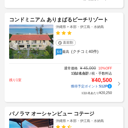
コンドミニアム ありまばるビーチリゾート
沖縄県 > 本部・伊江島・水納島
直前割
(クチコミ40件)
最高
5.0
¥
45,000
通常価格
10
%OFF
1泊2名合計
税・手数料込
/
¥
40,500
残り1室
獲得予定ポイント:
512
P
¥
20,250
1泊1名あたり
パノラマ オーシャンビュー コテージ
沖縄県 > 本部・伊江島・水納島