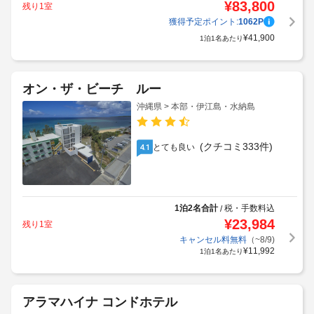
¥
83,800
残り1室
獲得予定ポイント:
1062
P
¥
41,900
1泊1名あたり
オン・ザ・ビーチ ルー
沖縄県 > 本部・伊江島・水納島
(クチコミ333件)
とても良い
4.1
1泊2名合計
税・手数料込
/
¥
23,984
残り1室
キャンセル料無料
（~8/9)
¥
11,992
1泊1名あたり
アラマハイナ コンドホテル