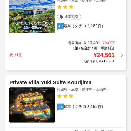
沖縄県 > 本部・伊江島・水納島
通常割引
(クチコミ182件)
最高
4.7
¥
26,401
通常価格
7
%OFF
1泊2名合計
税・手数料込
/
¥
24,561
残り1室
¥
12,281
1泊1名あたり
Private Villa Yuki Suite Kourijima
沖縄県 > 本部・伊江島・水納島
(クチコミ155件)
最高
4.6