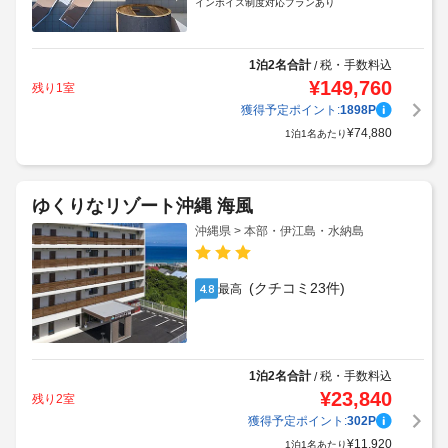
インボイス制度対応プランあり
1泊2名合計
税・手数料込
/
¥
149,760
残り1室
獲得予定ポイント:
1898
P
¥
74,880
1泊1名あたり
ゆくりなリゾート沖縄 海風
沖縄県 > 本部・伊江島・水納島
(クチコミ23件)
最高
4.8
1泊2名合計
税・手数料込
/
¥
23,840
残り2室
獲得予定ポイント:
302
P
¥
11,920
1泊1名あたり