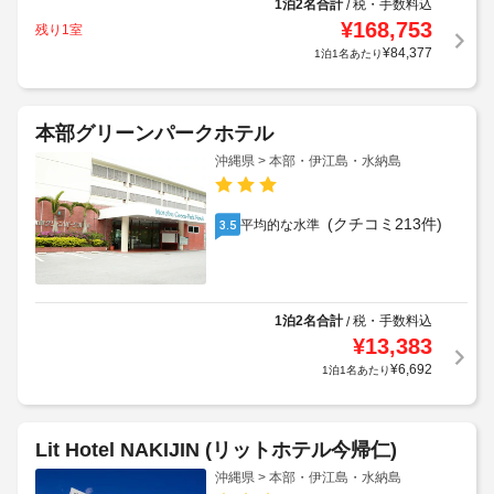
1泊2名合計
税・手数料込
/
¥
168,753
残り1室
¥
84,377
1泊1名あたり
本部グリーンパークホテル
沖縄県 > 本部・伊江島・水納島
(クチコミ213件)
平均的な水準
3.5
1泊2名合計
税・手数料込
/
¥
13,383
¥
6,692
1泊1名あたり
Lit Hotel NAKIJIN (リットホテル今帰仁)
沖縄県 > 本部・伊江島・水納島