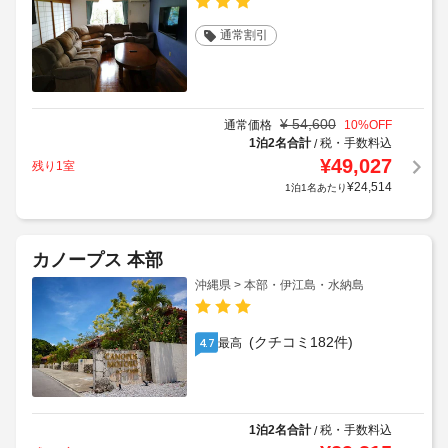
通常割引
¥
54,600
通常価格
10
%OFF
1泊2名合計
税・手数料込
/
¥
49,027
残り1室
¥
24,514
1泊1名あたり
カノープス 本部
沖縄県 > 本部・伊江島・水納島
(クチコミ182件)
最高
4.7
1泊2名合計
税・手数料込
/