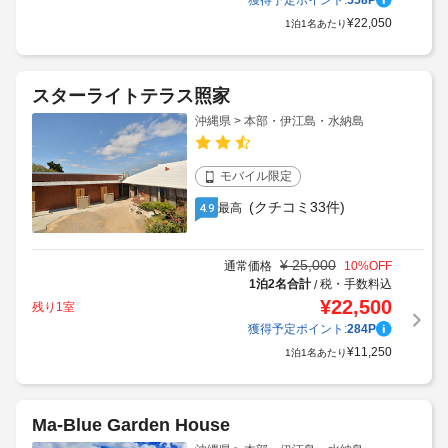
獲得予定ポイント:
558
P
¥
22,050
1泊1名あたり
スターライトテラス照家
沖縄県 > 本部・伊江島・水納島
モバイル限定
(クチコミ33件)
最高
4.9
¥
25,000
通常価格
10
%OFF
1泊2名合計
税・手数料込
/
¥
22,500
残り1室
獲得予定ポイント:
284
P
¥
11,250
1泊1名あたり
Ma-Blue Garden House