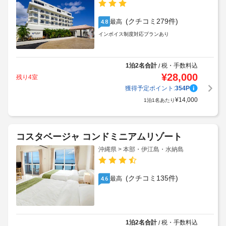
(クチコミ279件)
最高
4.8
インボイス制度対応プランあり
1泊2名合計
税・手数料込
/
¥
28,000
残り4室
獲得予定ポイント:
354
P
¥
14,000
1泊1名あたり
コスタベージャ コンドミニアムリゾート
沖縄県 > 本部・伊江島・水納島
(クチコミ135件)
最高
4.6
1泊2名合計
税・手数料込
/