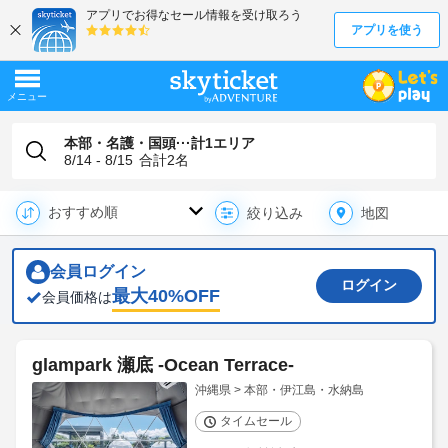
本部・名護・国頭···計1エリア
8/14 - 8/15
合計
2
名
地図
絞り込み
会員ログイン
ログイン
最大
40
%OFF
会員価格は
glampark 瀬底 -Ocean Terrace-
沖縄県 > 本部・伊江島・水納島
タイムセール