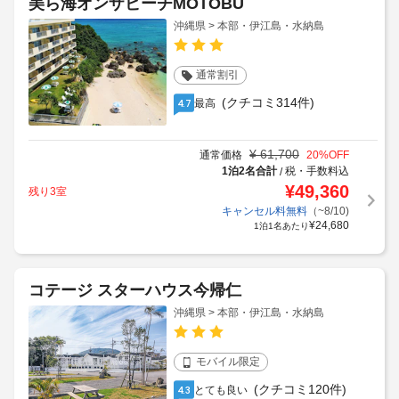
美ら海オンザビーチMOTOBU
沖縄県 > 本部・伊江島・水納島
通常割引
(クチコミ314件)
最高
4.7
¥
61,700
通常価格
20
%OFF
1泊2名合計
税・手数料込
/
¥
49,360
残り3室
キャンセル料無料
（~8/10)
¥
24,680
1泊1名あたり
コテージ スターハウス今帰仁
沖縄県 > 本部・伊江島・水納島
モバイル限定
(クチコミ120件)
とても良い
4.3