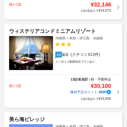
¥
32,146
残り1室
¥
16,073
1泊1名あたり
ウィステリアコンドミニアムリゾート
沖縄県 > 本部・伊江島・水納島
(クチコミ513件)
最高
4.5
インボイス制度対応プランあり
1泊2名合計
税・手数料込
/
¥
30,100
残り1室
獲得予定ポイント:
380
P
¥
15,050
1泊1名あたり
美ら海ビレッジ
沖縄県 > 本部・伊江島・水納島