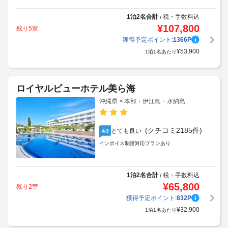
1泊2名合計
税・手数料込
/
¥
107,800
残り5室
獲得予定ポイント:
1366
P
¥
53,900
1泊1名あたり
ロイヤルビューホテル美ら海
沖縄県 > 本部・伊江島・水納島
(クチコミ2185件)
とても良い
4.3
インボイス制度対応プランあり
1泊2名合計
税・手数料込
/
¥
65,800
残り2室
獲得予定ポイント:
832
P
¥
32,900
1泊1名あたり