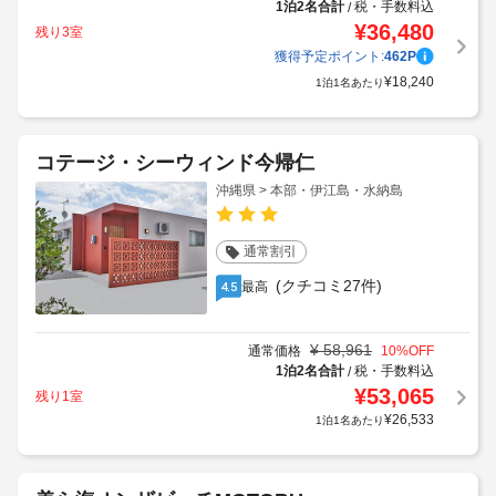
1泊2名合計
税・手数料込
/
¥
36,480
残り3室
獲得予定ポイント:
462
P
¥
18,240
1泊1名あたり
コテージ・シーウィンド今帰仁
沖縄県 > 本部・伊江島・水納島
通常割引
(クチコミ27件)
最高
4.5
¥
58,961
通常価格
10
%OFF
1泊2名合計
税・手数料込
/
¥
53,065
残り1室
¥
26,533
1泊1名あたり