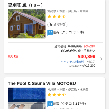
貸別荘 風（Fu～）
沖縄県 > 本部・伊江島・水納島
通常割引
(クチコミ35件)
最高
4.8
¥
38,001
通常価格
20
%OFF
1泊2名合計
税・手数料込
/
¥
30,399
残り1室
キャンセル料無料
（~8/10)
¥
15,200
1泊1名あたり
The Pool & Sauna Villa MOTOBU
沖縄県 > 本部・伊江島・水納島
(クチコミ217件)
最高
4.8