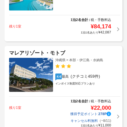
1泊2名合計
税・手数料込
/
¥
84,174
残り1室
¥
42,087
1泊1名あたり
マレアリゾート・モトブ
沖縄県 > 本部・伊江島・水納島
(クチコミ459件)
最高
4.4
インボイス制度対応プランあり
1泊2名合計
税・手数料込
/
¥
22,000
残り1室
獲得予定ポイント:
278
P
キャンセル料無料
（~8/11)
¥
11,000
1泊1名あたり