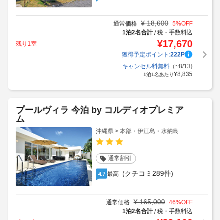
¥
18,600
通常価格
5
%OFF
1泊2名合計
税・手数料込
/
¥
17,670
残り1室
獲得予定ポイント:
222
P
キャンセル料無料
（~8/13)
¥
8,835
1泊1名あたり
プールヴィラ 今泊 by コルディオプレミア
ム
沖縄県 > 本部・伊江島・水納島
通常割引
(クチコミ289件)
最高
4.7
¥
165,000
通常価格
46
%OFF
1泊2名合計
税・手数料込
/