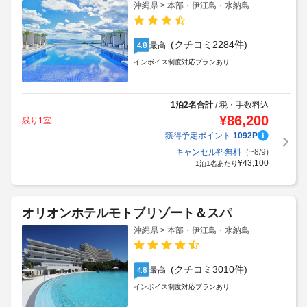
沖縄県 > 本部・伊江島・水納島
(クチコミ2284件)
最高
4.8
インボイス制度対応プランあり
1泊2名合計
税・手数料込
/
¥
86,200
残り1室
獲得予定ポイント:
1092
P
キャンセル料無料
（~8/9)
¥
43,100
1泊1名あたり
オリオンホテルモトブリゾート＆スパ
沖縄県 > 本部・伊江島・水納島
(クチコミ3010件)
最高
4.8
インボイス制度対応プランあり