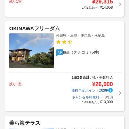
¥
29,315
残り1室
¥
14,658
1泊1名あたり
OKINAWAフリーダム
沖縄県 > 本部・伊江島・水納島
(クチコミ75件)
最高
4.9
1泊2名合計
税・手数料込
/
¥
26,000
残り1室
獲得予定ポイント:
328
P
キャンセル料無料
（~8/10)
¥
13,000
1泊1名あたり
美ら海テラス