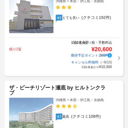
沖縄県 > 本部・伊江島・水納島
(クチコミ192件)
とても良い
4.3
1泊2名合計
税・手数料込
/
¥
20,600
残り2室
獲得予定ポイント:
260
P
キャンセル料無料
（~8/10)
¥
10,300
1泊1名あたり
ザ・ビーチリゾート瀬底 by ヒルトンクラ
ブ
沖縄県 > 本部・伊江島・水納島
(クチコミ108件)
最高
4.7