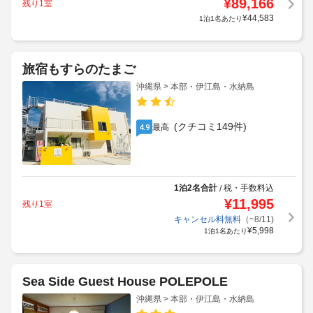
¥
89,166
残り1室
¥
44,583
1泊1名あたり
旅宿もすらのたまご
沖縄県 > 本部・伊江島・水納島
(クチコミ149件)
最高
4.9
1泊2名合計
税・手数料込
/
¥
11,995
残り1室
キャンセル料無料
（~8/11)
¥
5,998
1泊1名あたり
Sea Side Guest House POLEPOLE
沖縄県 > 本部・伊江島・水納島