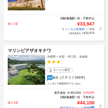
1泊2名合計
税・手数料込
/
¥
33,947
残り1室
キャンセル料無料
（~8/9)
¥
16,974
1泊1名あたり
マリンピアザオキナワ
沖縄県 > 本部・伊江島・水納島
モバイル限定
(クチコミ586件)
最高
4.6
インボイス制度対応プランあり
¥
49,000
通常価格
10
%OFF
1泊2名合計
税・手数料込
/
¥
44,100
残り3室