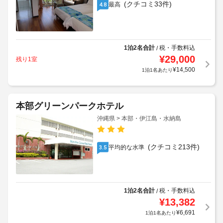
(クチコミ33件)
最高
4.8
1泊2名合計
税・手数料込
/
¥
29,000
残り1室
¥
14,500
1泊1名あたり
本部グリーンパークホテル
沖縄県 > 本部・伊江島・水納島
(クチコミ213件)
平均的な水準
3.5
1泊2名合計
税・手数料込
/
¥
13,382