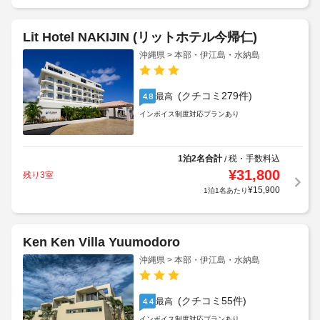
¥
6,691
1泊1名あたり
Lit Hotel NAKIJIN (リットホテル今帰仁)
沖縄県 > 本部・伊江島・水納島
(クチコミ279件)
最高
4.8
インボイス制度対応プランあり
1泊2名合計
税・手数料込
/
¥
31,800
残り3室
¥
15,900
1泊1名あたり
Ken Ken Villa Yuumodoro
沖縄県 > 本部・伊江島・水納島
(クチコミ55件)
最高
4.4