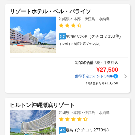
リゾートホテル・ベル・パライソ
沖縄県 > 本部・伊江島・水納島
(クチコミ330件)
平均的な水準
3.7
インボイス制度対応プランあり
1泊2名合計
税・手数料込
/
¥
27,500
獲得予定ポイント:
348
P
¥
13,750
1泊1名あたり
ヒルトン沖縄瀬底リゾート
沖縄県 > 本部・伊江島・水納島
(クチコミ2779件)
最高
4.6