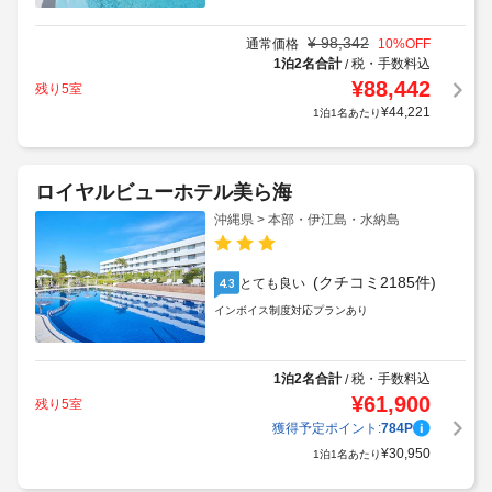
¥
98,342
通常価格
10
%OFF
1泊2名合計
税・手数料込
/
¥
88,442
残り5室
¥
44,221
1泊1名あたり
ロイヤルビューホテル美ら海
沖縄県 > 本部・伊江島・水納島
(クチコミ2185件)
とても良い
4.3
インボイス制度対応プランあり
1泊2名合計
税・手数料込
/
¥
61,900
残り5室
獲得予定ポイント:
784
P
¥
30,950
1泊1名あたり