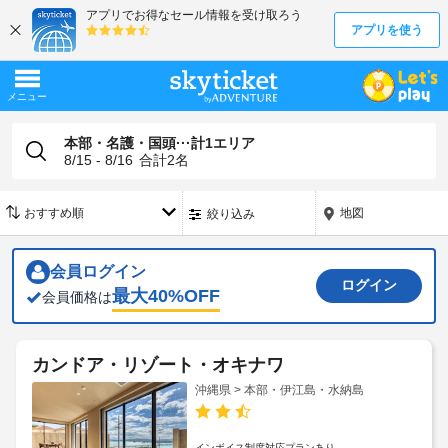
本部・名護・国頭···計1エリア
8/15 - 8/16
合計
2
名
地図
絞り込み
会員ログイン
ログイン
最大
40
%OFF
会員価格は
カンドア・リゾート・オキナワ
沖縄県 > 本部・伊江島・水納島
インボイス制度対応プランあり