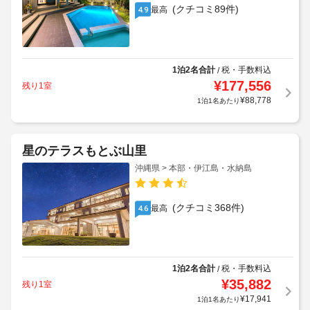
(クチコミ89件)
最高
4.9
1泊2名合計
税・手数料込
/
¥
177,556
残り1室
¥
88,778
1泊1名あたり
星のテラスもとぶ山里
沖縄県 > 本部・伊江島・水納島
(クチコミ368件)
最高
4.6
1泊2名合計
税・手数料込
/
¥
35,882
残り1室
¥
17,941
1泊1名あたり