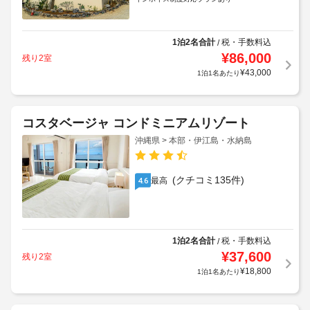
インボイス制度対応プランあり
1泊2名合計
税・手数料込
/
¥
86,000
残り2室
¥
43,000
1泊1名あたり
コスタベージャ コンドミニアムリゾート
沖縄県 > 本部・伊江島・水納島
(クチコミ135件)
最高
4.6
1泊2名合計
税・手数料込
/
¥
37,600
残り2室
¥
18,800
1泊1名あたり