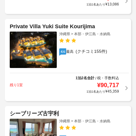
¥
26,171
残り1室
¥
13,086
1泊1名あたり
Private Villa Yuki Suite Kourijima
沖縄県 > 本部・伊江島・水納島
(クチコミ155件)
最高
4.6
1泊2名合計
税・手数料込
/
¥
90,717
残り1室
¥
45,359
1泊1名あたり
シーブリーズ古宇利
沖縄県 > 本部・伊江島・水納島