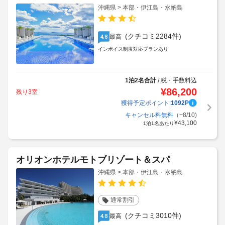
沖縄県 > 本部・伊江島・水納島
(クチコミ2284件)
最高
4.8
インボイス制度対応プランあり
1泊2名合計
税・手数料込
/
¥
86,200
残り3室
獲得予定ポイント:
1092
P
キャンセル料無料
（~8/10)
¥
43,100
1泊1名あたり
オリオンホテルモトブリゾート＆スパ
沖縄県 > 本部・伊江島・水納島
通常割引
(クチコミ3010件)
最高
4.8