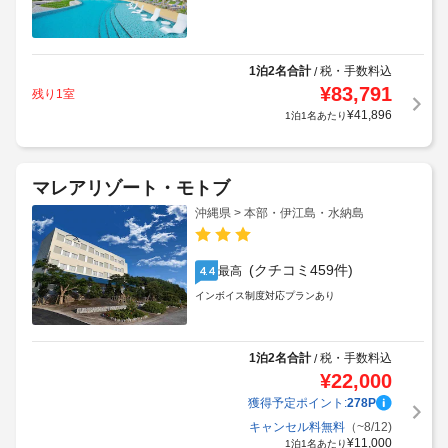
1泊2名合計
税・手数料込
/
¥
83,791
残り1室
¥
41,896
1泊1名あたり
マレアリゾート・モトブ
沖縄県 > 本部・伊江島・水納島
(クチコミ459件)
最高
4.4
インボイス制度対応プランあり
1泊2名合計
税・手数料込
/
¥
22,000
獲得予定ポイント:
278
P
キャンセル料無料
（~8/12)
¥
11,000
1泊1名あたり