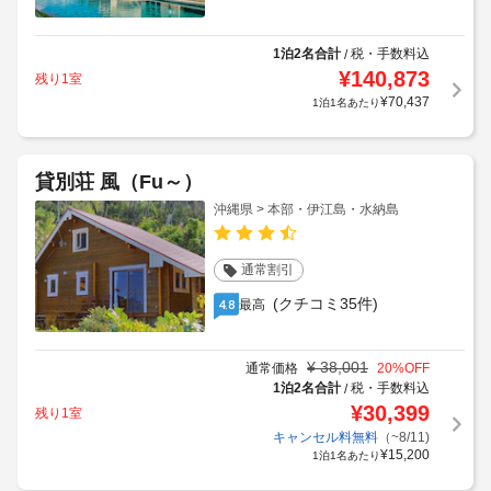
1泊2名合計
税・手数料込
/
¥
140,873
残り1室
¥
70,437
1泊1名あたり
貸別荘 風（Fu～）
沖縄県 > 本部・伊江島・水納島
通常割引
(クチコミ35件)
最高
4.8
¥
38,001
通常価格
20
%OFF
1泊2名合計
税・手数料込
/
¥
30,399
残り1室
キャンセル料無料
（~8/11)
¥
15,200
1泊1名あたり