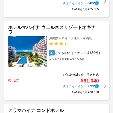
獲得予定ポイント:
642
P
¥
25,365
1泊1名あたり
ホテルマハイナ ウェルネスリゾートオキナ
ワ
沖縄県 > 本部・伊江島・水納島
(クチコミ4189件)
とても良い
4.2
インボイス制度対応プランあり
1泊2名合計
税・手数料込
/
¥
61,040
残り2室
獲得予定ポイント:
772
P
¥
30,520
1泊1名あたり
アラマハイナ コンドホテル