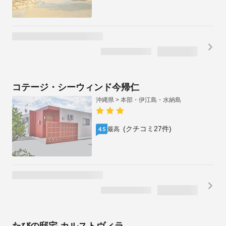
(クチコミ258件)
最高
4.8
コテージ・シーウィンド今帰仁
沖縄県 > 本部・伊江島・水納島
(クチコミ27件)
最高
4.5