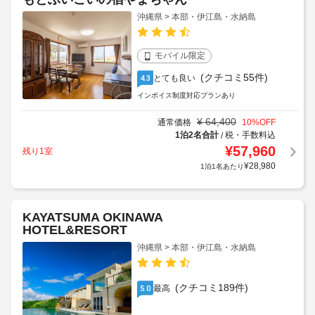
もとぶいこいの宿やまちゃん
沖縄県 > 本部・伊江島・水納島
モバイル限定
(クチコミ55件)
とても良い
4.3
インボイス制度対応プランあり
¥
64,400
通常価格
10
%OFF
1泊2名合計
税・手数料込
/
¥
57,960
残り1室
¥
28,980
1泊1名あたり
KAYATSUMA OKINAWA
HOTEL&RESORT
沖縄県 > 本部・伊江島・水納島
(クチコミ189件)
最高
5.0