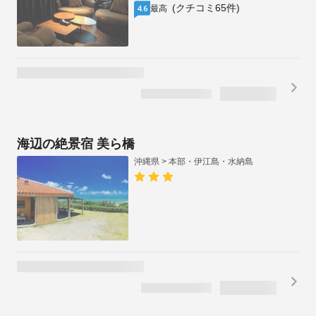
(クチコミ65件)
最高
4.6
海辺の絶景宿 美ら橋
沖縄県 > 本部・伊江島・水納島