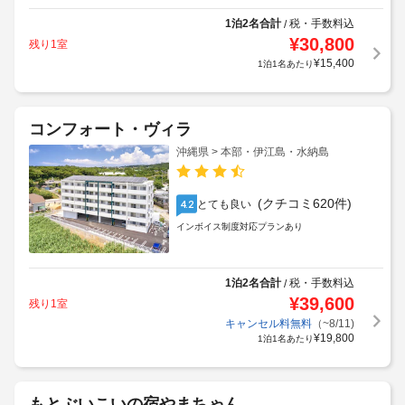
1泊2名合計
税・手数料込
/
¥
30,800
残り1室
¥
15,400
1泊1名あたり
コンフォート・ヴィラ
沖縄県 > 本部・伊江島・水納島
(クチコミ620件)
とても良い
4.2
インボイス制度対応プランあり
1泊2名合計
税・手数料込
/
¥
39,600
残り1室
キャンセル料無料
（~8/11)
¥
19,800
1泊1名あたり