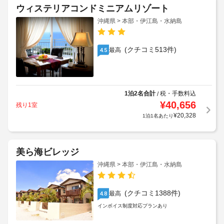
ウィステリアコンドミニアムリゾート
沖縄県 > 本部・伊江島・水納島
(クチコミ513件)
最高
4.5
1泊2名合計
税・手数料込
/
¥
40,656
残り1室
¥
20,328
1泊1名あたり
美ら海ビレッジ
沖縄県 > 本部・伊江島・水納島
(クチコミ1388件)
最高
4.8
インボイス制度対応プランあり