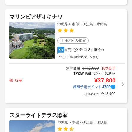
マリンピアザオキナワ
沖縄県 > 本部・伊江島・水納島
モバイル限定
(クチコミ586件)
最高
4.6
インボイス制度対応プランあり
¥
42,000
通常価格
10
%OFF
1泊2名合計
税・手数料込
/
¥
37,800
残り2室
獲得予定ポイント:
478
P
¥
18,900
1泊1名あたり
スターライトテラス照家
沖縄県 > 本部・伊江島・水納島