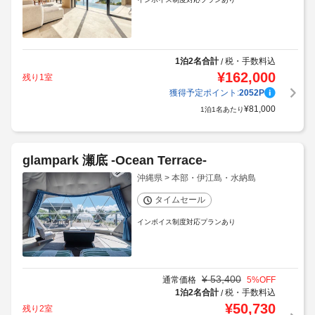
1泊2名合計
税・手数料込
/
¥
162,000
残り1室
獲得予定ポイント:
2052
P
¥
81,000
1泊1名あたり
glampark 瀬底 -Ocean Terrace-
沖縄県 > 本部・伊江島・水納島
タイムセール
インボイス制度対応プランあり
¥
53,400
通常価格
5
%OFF
1泊2名合計
税・手数料込
/
¥
50,730
残り2室