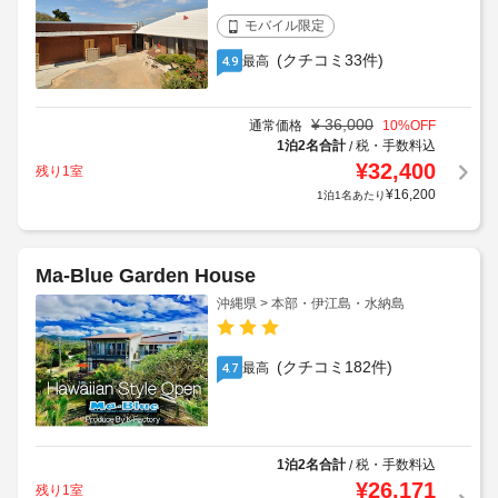
モバイル限定
(クチコミ33件)
最高
4.9
¥
36,000
通常価格
10
%OFF
1泊2名合計
税・手数料込
/
¥
32,400
残り1室
獲得予定ポイント:
410
P
¥
16,200
1泊1名あたり
Ma-Blue Garden House
沖縄県 > 本部・伊江島・水納島
(クチコミ182件)
最高
4.7
1泊2名合計
税・手数料込
/