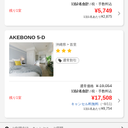
1泊2名合計
税・手数料込
/
¥
5,749
残り1室
¥
2,875
1泊1名あたり
AKEBONO 5-D
沖縄県 > 首里
通常割引
¥
19,054
通常価格
1泊2名合計
税・手数料込
/
¥
17,508
残り1室
キャンセル料無料
（~8/11)
¥
8,754
1泊1名あたり