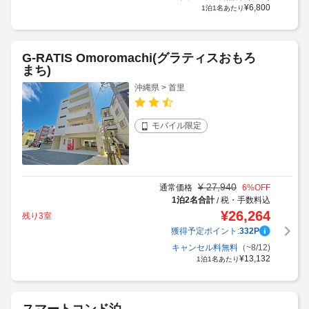
¥
6,800
1泊1名あたり
G-RATIS Omoromachi(グラティスおもろ
まち)
沖縄県 > 首里
モバイル限定
¥
27,940
通常価格
6
%OFF
1泊2名合計
税・手数料込
/
¥
26,264
残り3室
獲得予定ポイント:
332
P
キャンセル料無料
（~8/12)
¥
13,132
1泊1名あたり