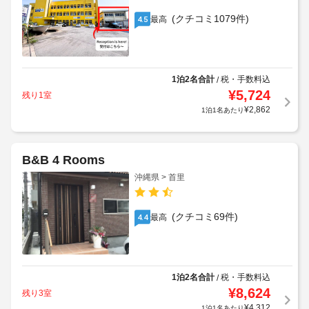
(クチコミ1079件)
最高
4.5
1泊2名合計
税・手数料込
/
¥
5,724
残り1室
¥
2,862
1泊1名あたり
B&B 4 Rooms
沖縄県 > 首里
(クチコミ69件)
最高
4.4
1泊2名合計
税・手数料込
/
¥
8,624
残り3室
¥
4,312
1泊1名あたり