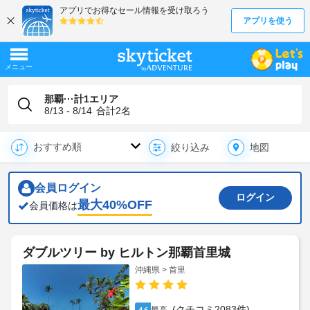
那覇···計1エリア
8/13 - 8/14
合計
2
名
地図
絞り込み
会員ログイン
ログイン
最大
40
%OFF
会員価格は
ダブルツリー by ヒルトン那覇首里城
沖縄県 > 首里
(クチコミ2083件)
4.6