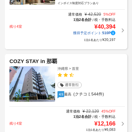
インボイス制度対応プランあり
¥
42,520
通常価格
5
%OFF
1泊2名合計
税・手数料込
/
¥
40,394
残り4室
獲得予定ポイント:
510
P
¥
20,197
1泊1名あたり
COZY STAY in 那覇
沖縄県 > 首里
通常割引
(クチコミ544件)
最高
4.5
¥
22,120
通常価格
45
%OFF
1泊2名合計
税・手数料込
/
¥
12,166
残り4室
¥
6,083
1泊1名あたり