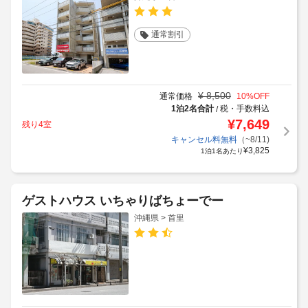
通常割引
¥
8,500
通常価格
10
%OFF
1泊2名合計
税・手数料込
/
¥
7,649
残り4室
キャンセル料無料
（~8/11)
¥
3,825
1泊1名あたり
ゲストハウス いちゃりばちょーでー
沖縄県 > 首里