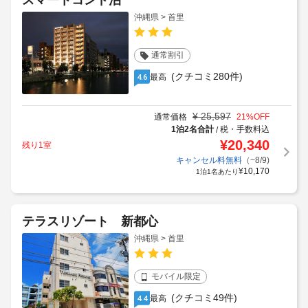
スマートコンド泊
沖縄県 > 首里
通常割引
(クチコミ280件)
最高
4.6
¥
25,597
通常価格
21
%OFF
1泊2名合計
税・手数料込
/
¥
20,340
残り1室
キャンセル料無料
（~8/9)
¥
10,170
1泊1名あたり
テラスリゾート 新都心
沖縄県 > 首里
モバイル限定
(クチコミ49件)
最高
4.4