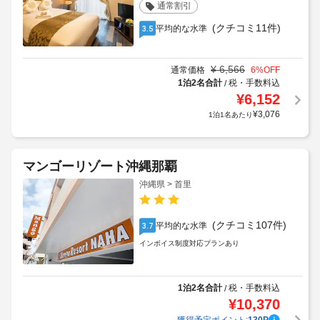
通常割引
(クチコミ11件)
平均的な水準
3.5
¥
6,566
通常価格
6
%OFF
1泊2名合計
税・手数料込
/
¥
6,152
¥
3,076
1泊1名あたり
マンゴーリゾート沖縄那覇
沖縄県 > 首里
(クチコミ107件)
平均的な水準
3.7
インボイス制度対応プランあり
1泊2名合計
税・手数料込
/
¥
10,370