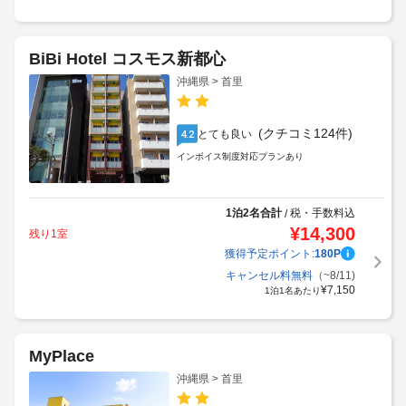
BiBi Hotel コスモス新都心
沖縄県 > 首里
(クチコミ124件)
とても良い
4.2
インボイス制度対応プランあり
1泊2名合計
税・手数料込
/
¥
14,300
残り1室
獲得予定ポイント:
180
P
キャンセル料無料
（~8/11)
¥
7,150
1泊1名あたり
MyPlace
沖縄県 > 首里