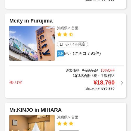
Mcity in Furujima
沖縄県 > 首里
モバイル限定
(クチコミ93件)
良い
3.9
¥
20,927
通常価格
10
%OFF
1泊2名合計
税・手数料込
/
¥
18,760
残り1室
¥
9,380
1泊1名あたり
Mr.KINJO in MIHARA
沖縄県 > 首里