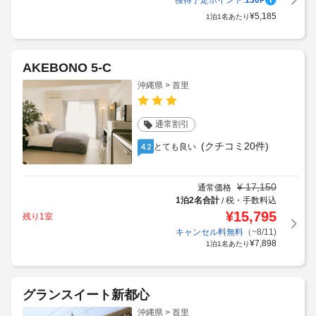
獲得予定ポイント:
130
P
¥
5,185
1泊1名あたり
AKEBONO 5-C
沖縄県 > 首里
通常割引
(クチコミ20件)
とても良い
4.2
¥
17,150
通常価格
1泊2名合計
税・手数料込
/
¥
15,795
残り1室
キャンセル料無料
（~8/11)
¥
7,898
1泊1名あたり
グランスイート新都心
沖縄県 > 首里