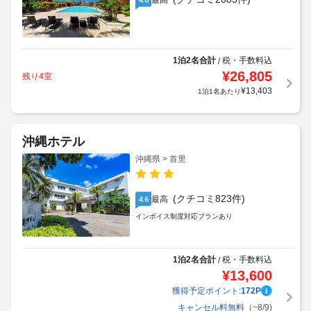
最高
1泊2名合計
税・手数料込
/
¥
26,805
残り4室
¥
13,403
1泊1名あたり
沖縄ホテル
沖縄県 > 首里
(クチコミ823件)
最高
4.6
インボイス制度対応プランあり
1泊2名合計
税・手数料込
/
¥
13,600
獲得予定ポイント:
172
P
キャンセル料無料
（~8/9)