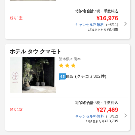
1泊2名合計
税・手数料込
/
¥
16,976
残り1室
キャンセル料無料
（~8/11)
¥
8,488
1泊1名あたり
ホテル タウ クマモト
熊本県 > 熊本
(クチコミ302件)
最高
4.5
1泊2名合計
税・手数料込
/
¥
27,469
残り1室
キャンセル料無料
（~8/12)
¥
13,735
1泊1名あたり