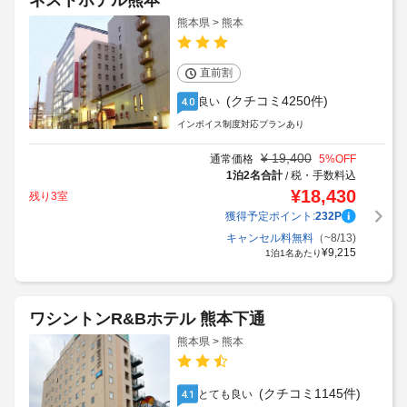
ネストホテル熊本
熊本県 > 熊本
直前割
(クチコミ4250件)
良い
4.0
インボイス制度対応プランあり
¥
19,400
通常価格
5
%OFF
1泊2名合計
税・手数料込
/
¥
18,430
残り3室
獲得予定ポイント:
232
P
キャンセル料無料
（~8/13)
¥
9,215
1泊1名あたり
ワシントンR&Bホテル 熊本下通
熊本県 > 熊本
(クチコミ1145件)
とても良い
4.1