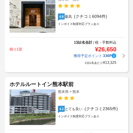
(クチコミ6094件)
最高
4.8
インボイス制度対応プランあり
1泊2名合計
税・手数料込
/
¥
26,650
残り1室
獲得予定ポイント:
336
P
¥
13,325
1泊1名あたり
ホテルルートイン熊本駅前
熊本県 > 熊本
(クチコミ2365件)
とても良い
4.2
インボイス制度対応プランあり