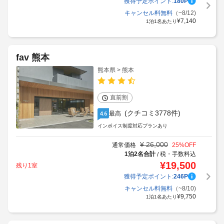
獲得予定ポイント:
180
P
キャンセル料無料
（~8/12)
¥
7,140
1泊1名あたり
fav 熊本
熊本県 > 熊本
直前割
(クチコミ3778件)
最高
4.6
インボイス制度対応プランあり
¥
26,000
通常価格
25
%OFF
1泊2名合計
税・手数料込
/
¥
19,500
残り1室
獲得予定ポイント:
246
P
キャンセル料無料
（~8/10)
¥
9,750
1泊1名あたり