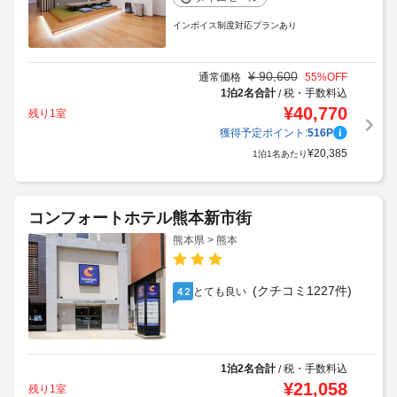
インボイス制度対応プランあり
¥
90,600
通常価格
55
%OFF
1泊2名合計
税・手数料込
/
¥
40,770
残り1室
獲得予定ポイント:
516
P
¥
20,385
1泊1名あたり
コンフォートホテル熊本新市街
熊本県 > 熊本
(クチコミ1227件)
とても良い
4.2
1泊2名合計
税・手数料込
/
¥
21,058
残り1室