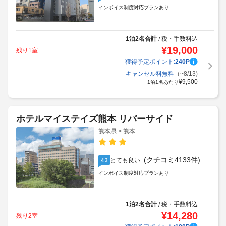
インボイス制度対応プランあり
1泊2名合計
税・手数料込
/
¥
19,000
残り1室
獲得予定ポイント:
240
P
キャンセル料無料
（~8/13)
¥
9,500
1泊1名あたり
ホテルマイステイズ熊本 リバーサイド
熊本県 > 熊本
(クチコミ4133件)
とても良い
4.3
インボイス制度対応プランあり
1泊2名合計
税・手数料込
/
¥
14,280
残り2室