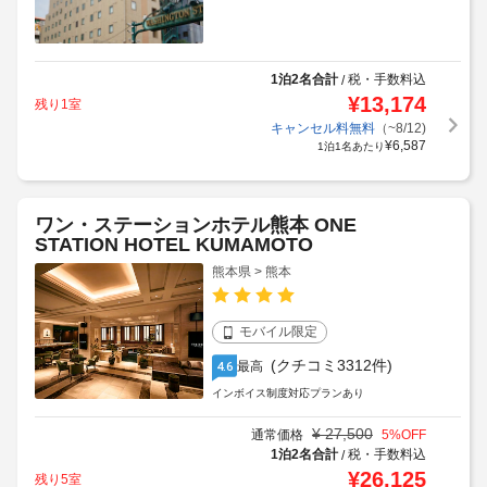
1泊2名合計
税・手数料込
/
¥
13,174
残り1室
キャンセル料無料
（~8/12)
¥
6,587
1泊1名あたり
ワン・ステーションホテル熊本 ONE
STATION HOTEL KUMAMOTO
熊本県 > 熊本
モバイル限定
(クチコミ3312件)
最高
4.6
インボイス制度対応プランあり
¥
27,500
通常価格
5
%OFF
1泊2名合計
税・手数料込
/
¥
26,125
残り5室