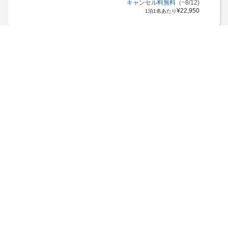
キャンセル料無料
（~8/12)
¥
22,950
1泊1名あたり
THE BLOSSOM KUMAMOTO
熊本県 > 熊本
(クチコミ11327件)
最高
4.8
インボイス制度対応プランあり
1泊2名合計
税・手数料込
/
¥
27,500
キャンセル料無料
（~8/10)
¥
13,750
1泊1名あたり
HOTEL THE GATE KUMAMOTO
熊本県 > 熊本