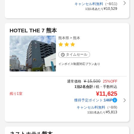
キャンセル料無料
（~8/11)
¥
10,529
1泊1名あたり
HOTEL THE 7 熊本
熊本県 > 熊本
タイムセール
インボイス制度対応プランあり
¥
15,500
通常価格
25
%OFF
1泊2名合計
税・手数料込
/
¥
11,625
残り1室
獲得予定ポイント:
146
P
キャンセル料無料
（~8/9)
¥
5,813
1泊1名あたり