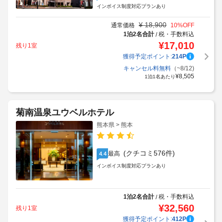
インボイス制度対応プランあり
¥
18,900
通常価格
10
%OFF
1泊2名合計
税・手数料込
/
¥
17,010
残り1室
獲得予定ポイント:
214
P
キャンセル料無料
（~8/12)
¥
8,505
1泊1名あたり
菊南温泉ユウベルホテル
熊本県 > 熊本
(クチコミ576件)
最高
4.4
インボイス制度対応プランあり
1泊2名合計
税・手数料込
/
¥
32,560
残り1室
獲得予定ポイント:
412
P