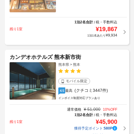
1泊2名合計
税・手数料込
/
¥
19,867
残り1室
¥
9,934
1泊1名あたり
カンデオホテルズ 熊本新市街
熊本県 > 熊本
モバイル限定
(クチコミ3447件)
最高
4.5
インボイス制度対応プランあり
¥
51,000
通常価格
10
%OFF
1泊2名合計
税・手数料込
/
¥
45,900
残り1室
獲得予定ポイント:
580
P