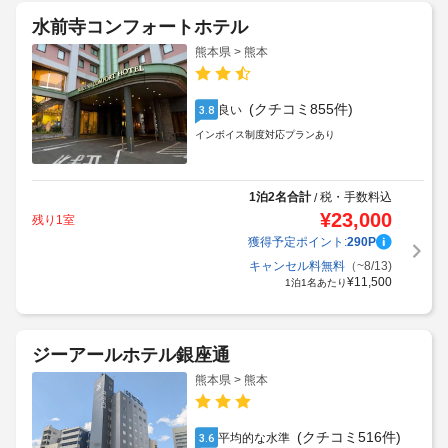
水前寺コンフォートホテル
熊本県 > 熊本
(クチコミ855件)
良い
3.8
インボイス制度対応プランあり
1泊2名合計
税・手数料込
/
¥
23,000
残り1室
獲得予定ポイント:
290
P
キャンセル料無料
（~8/13)
¥
11,500
1泊1名あたり
ジーアールホテル銀座通
熊本県 > 熊本
(クチコミ516件)
平均的な水準
3.6