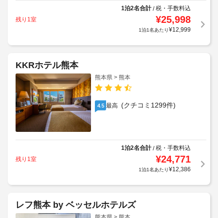
1泊2名合計
税・手数料込
/
¥
25,998
残り1室
¥
12,999
1泊1名あたり
KKRホテル熊本
熊本県 > 熊本
(クチコミ1299件)
最高
4.5
1泊2名合計
税・手数料込
/
¥
24,771
残り1室
¥
12,386
1泊1名あたり
レフ熊本 by ベッセルホテルズ
熊本県 > 熊本