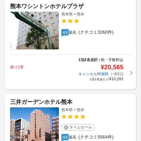
熊本ワシントンホテルプラザ
熊本県 > 熊本
(クチコミ3260件)
最高
4.5
1泊2名合計
税・手数料込
/
¥
20,565
残り1室
キャンセル料無料
（~8/11)
¥
10,283
1泊1名あたり
三井ガーデンホテル熊本
熊本県 > 熊本
タイムセール
(クチコミ5564件)
最高
4.5