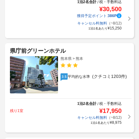
1泊2名合計
税・手数料込
/
¥
30,500
獲得予定ポイント:
386
P
キャンセル料無料
（~8/12)
¥
15,250
1泊1名あたり
県庁前グリーンホテル
熊本県 > 熊本
(クチコミ1203件)
平均的な水準
3.5
1泊2名合計
税・手数料込
/
¥
17,950
残り1室
キャンセル料無料
（~8/12)
¥
8,975
1泊1名あたり