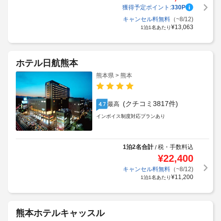
獲得予定ポイント:
330
P
キャンセル料無料
（~8/12)
¥
13,063
1泊1名あたり
ホテル日航熊本
熊本県 > 熊本
(クチコミ3817件)
最高
4.7
インボイス制度対応プランあり
1泊2名合計
税・手数料込
/
¥
22,400
キャンセル料無料
（~8/12)
¥
11,200
1泊1名あたり
熊本ホテルキャッスル