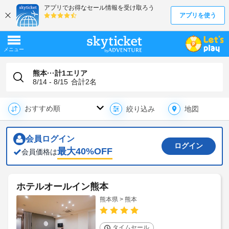
熊本···計1エリア
8/14 - 8/15
合計
2
名
地図
絞り込み
会員ログイン
ログイン
最大
40
%OFF
会員価格は
ホテルオールイン熊本
熊本県 > 熊本
タイムセール