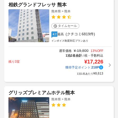
相鉄グランドフレッサ 熊本
熊本県 > 熊本
タイムセール
(クチコミ6819件)
最高
4.7
インボイス制度対応プランあり
¥
19,800
通常価格
13
%OFF
1泊2名合計
税・手数料込
/
¥
17,226
残り3室
獲得予定ポイント:
218
P
¥
8,613
1泊1名あたり
グリッズプレミアムホテル熊本
熊本県 > 熊本