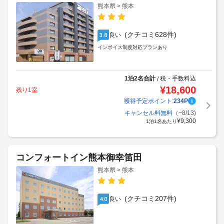
熊本県 > 熊本
(クチコミ628件)
良い
3.8
インボイス制度対応プランあり
1泊2名合計
税・手数料込
/
¥
18,600
残り1室
獲得予定ポイント:
234
P
キャンセル料無料
（~8/13)
¥
9,300
1泊1名あたり
コンフォートイン熊本御幸笛田
熊本県 > 熊本
(クチコミ207件)
良い
4.0