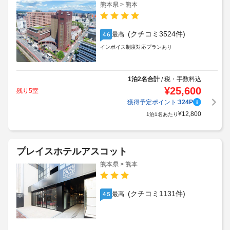
熊本県 > 熊本
(クチコミ3524件)
最高
4.6
インボイス制度対応プランあり
1泊2名合計
税・手数料込
/
¥
25,600
残り5室
獲得予定ポイント:
324
P
¥
12,800
1泊1名あたり
プレイスホテルアスコット
熊本県 > 熊本
(クチコミ1131件)
最高
4.5