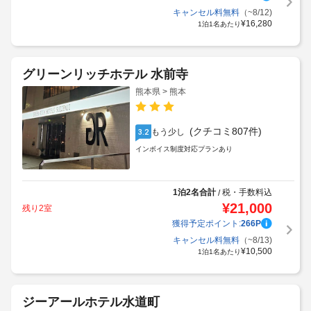
キャンセル料無料
（~8/12)
¥
16,280
1泊1名あたり
グリーンリッチホテル 水前寺
熊本県 > 熊本
(クチコミ807件)
もう少し
3.2
インボイス制度対応プランあり
1泊2名合計
税・手数料込
/
¥
21,000
残り2室
獲得予定ポイント:
266
P
キャンセル料無料
（~8/13)
¥
10,500
1泊1名あたり
ジーアールホテル水道町