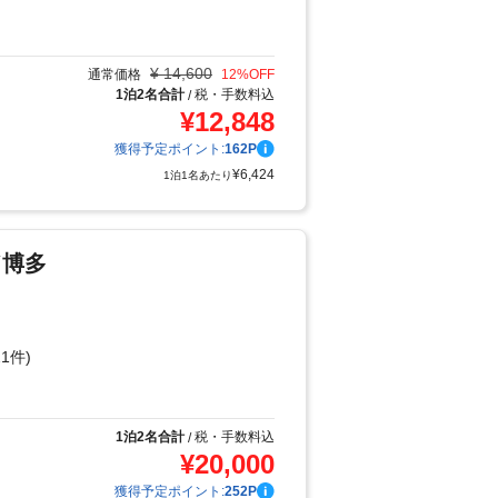
り
¥
14,600
通常価格
12
%OFF
1泊2名合計
税・手数料込
/
¥
12,848
獲得予定ポイント:
162
P
¥
6,424
1泊1名あたり
ド博多
1件)
り
1泊2名合計
税・手数料込
/
¥
20,000
獲得予定ポイント:
252
P