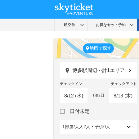
地図で探す
博多駅周辺⋯計1エリア
チェックイン
チェックアウト
1泊2日
Navigate
Navigate
日付未定
forward
backward
to
to
interact
interact
1部屋/大人2人・子供0人
with
with
the
the