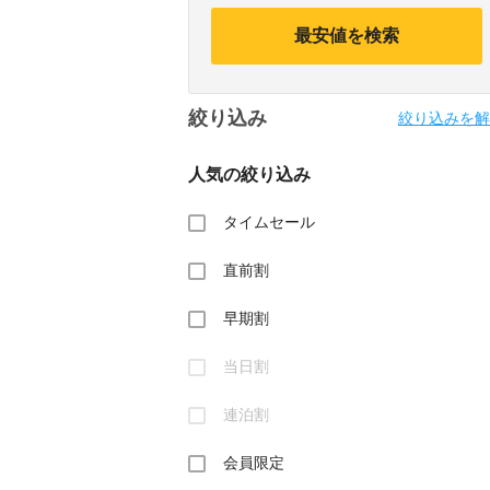
calendar
calendar
and
and
最安値を検索
select
select
a
a
date.
date.
Press
Press
絞り込み
the
the
絞り込みを解
question
question
mark
mark
人気の絞り込み
key
key
to
to
get
get
タイムセール
the
the
keyboard
keyboard
直前割
shortcuts
shortcuts
for
for
changing
changing
早期割
dates.
dates.
当日割
連泊割
会員限定