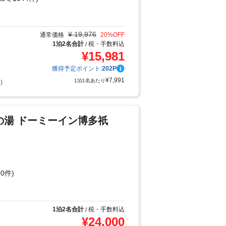
り
¥
19,976
通常価格
20
%OFF
1泊2名合計
税・手数料込
/
¥
15,981
獲得予定ポイント:
202
P
¥
7,991
1泊1名あたり
)
の湯 ドーミーイン博多祇
0件)
り
1泊2名合計
税・手数料込
/
¥
24,000