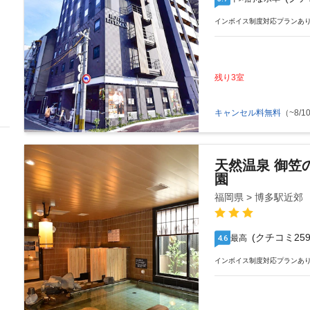
インボイス制度対応プランあ
残り3室
キャンセル料無料
（~8/10
天然温泉 御笠
園
福岡県 > 博多駅近郊
(クチコミ259
最高
4.6
インボイス制度対応プランあ