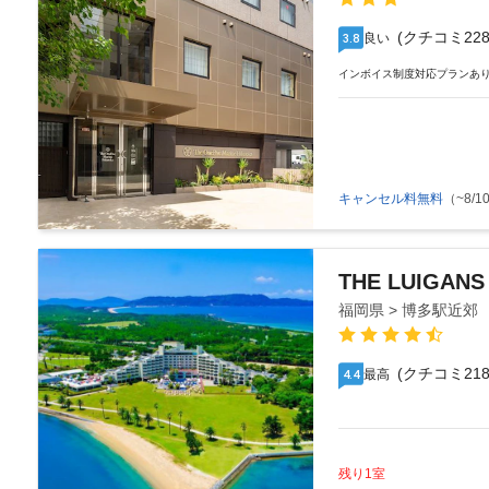
(クチコミ228
良い
3.8
インボイス制度対応プランあ
キャンセル料無料
（~8/10
THE LUIGAN
福岡県 > 博多駅近郊
(クチコミ218
最高
4.4
残り1室