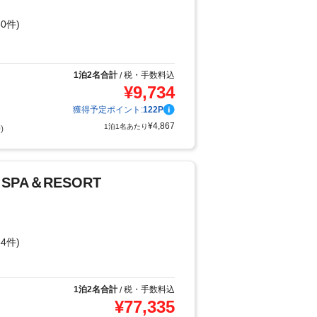
0件)
り
1泊2名合計
税・手数料込
/
¥
9,734
獲得予定ポイント:
122
P
¥
4,867
1泊1名あたり
)
S SPA＆RESORT
4件)
1泊2名合計
税・手数料込
/
¥
77,335