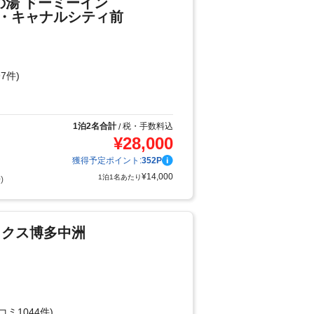
の湯 ドーミーイン
博多・キャナルシティ前
7件)
り
1泊2名合計
税・手数料込
/
¥
28,000
獲得予定ポイント:
352
P
¥
14,000
1泊1名あたり
)
ックス博多中洲
コミ1044件)