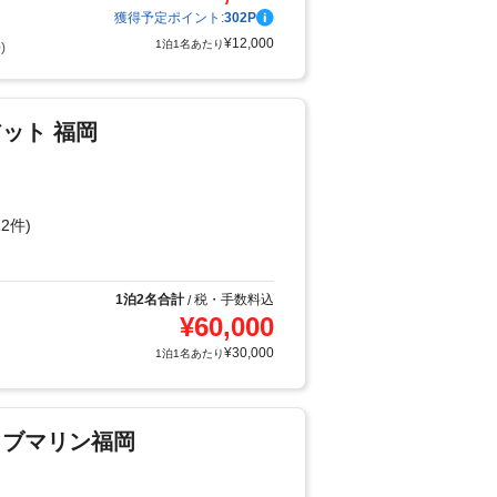
獲得予定ポイント:
302
P
¥
12,000
1泊1名あたり
)
ット 福岡
2件)
1泊2名合計
税・手数料込
/
¥
60,000
¥
30,000
1泊1名あたり
イブマリン福岡