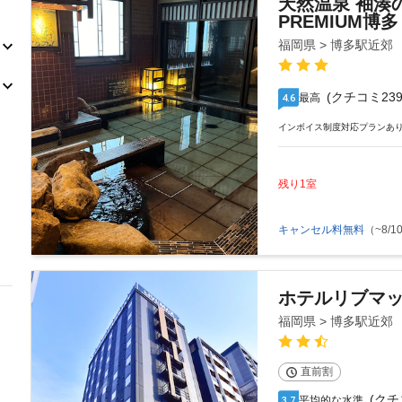
天然温泉 袖湊
PREMIUM
福岡県 > 博多駅近郊
(クチコミ239
最高
4.6
インボイス制度対応プランあ
残り1室
キャンセル料無料
（~8/10
ホテルリブマ
福岡県 > 博多駅近郊
直前割
(クチ
平均的な水準
3.7