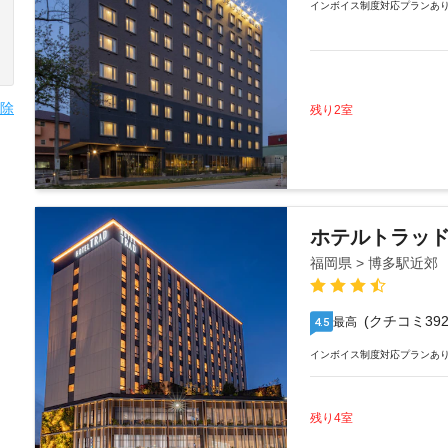
インボイス制度対応プランあ
除
残り2室
ホテルトラッ
福岡県 > 博多駅近郊
(クチコミ392
最高
4.5
インボイス制度対応プランあ
残り4室