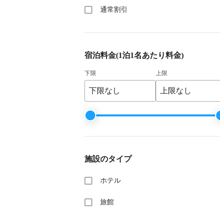
通常割引
宿泊料金
(1泊1名あたり料金)
下限
上限
施設のタイプ
ホテル
旅館