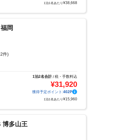
¥
38,668
1泊1名あたり
ラ福岡
2件)
り
1泊2名合計
税・手数料込
/
¥
31,920
獲得予定ポイント:
402
P
¥
15,960
1泊1名あたり
US 博多山王