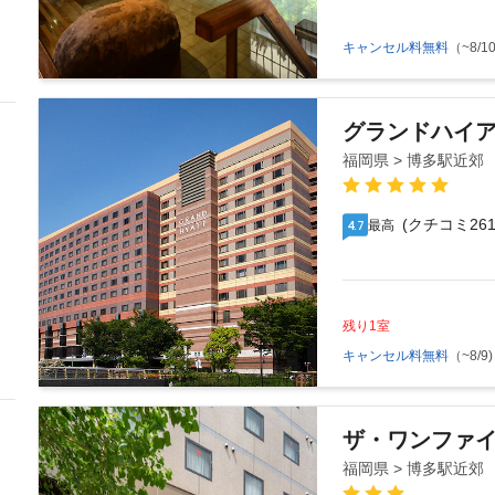
キャンセル料無料
（~8/10
グランドハイア
福岡県 > 博多駅近郊
(クチコミ261
最高
4.7
残り1室
キャンセル料無料
（~8/9)
ザ・ワンファ
福岡県 > 博多駅近郊