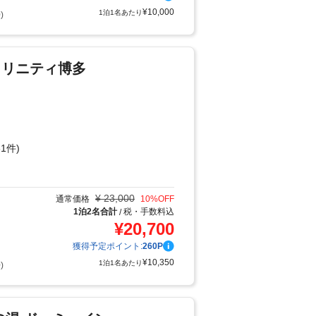
¥
10,000
1泊1名あたり
)
トリニティ博多
1件)
り
¥
23,000
通常価格
10
%OFF
1泊2名合計
税・手数料込
/
¥
20,700
獲得予定ポイント:
260
P
¥
10,350
1泊1名あたり
)