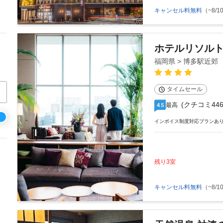
キャンセル料無料
（~8/10
ホテルリソル
福岡県 > 博多駅近郊
タイムセール
(クチコミ446
最高
4.5
インボイス制度対応プランあ
残り3室
キャンセル料無料
（~8/10