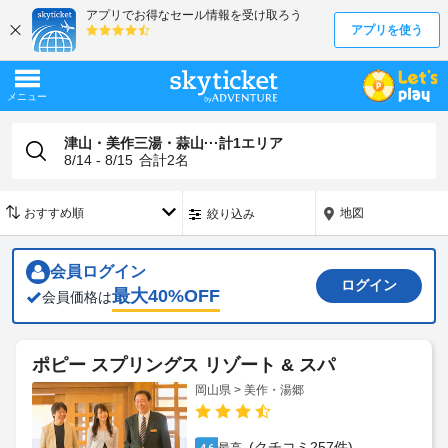
津山・美作三湯・蒜山···計1エリア
8/14 - 8/15
合計
2
名
地図
絞り込み
会員ログイン
ログイン
最大
40
%OFF
会員価格は
ポピー スプリングス リゾート & スパ
岡山県 > 美作・湯郷
(クチコミ257件)
4.6