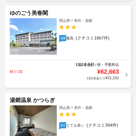
ゆのごう美春閣
岡山県 > 美作・湯郷
(クチコミ1867件)
最高
4.8
1泊2名合計
税・手数料込
/
¥
62,663
残り1室
¥
31,332
1泊1名あたり
湯郷温泉 かつらぎ
岡山県 > 美作・湯郷
(クチコミ394件)
とても良い
4.1