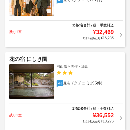
最高
1泊2名合計
税・手数料込
/
¥
32,469
残り1室
¥
16,235
1泊1名あたり
花の宿 にしき園
岡山県 > 美作・湯郷
(クチコミ195件)
最高
4.6
1泊2名合計
税・手数料込
/
¥
36,552
残り2室
¥
18,276
1泊1名あたり