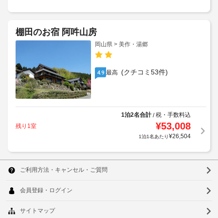
棚田のお宿 阿吽山房
岡山県 > 美作・湯郷
(クチコミ53件)
最高
4.9
1泊2名合計
税・手数料込
/
¥
53,008
残り1室
¥
26,504
1泊1名あたり