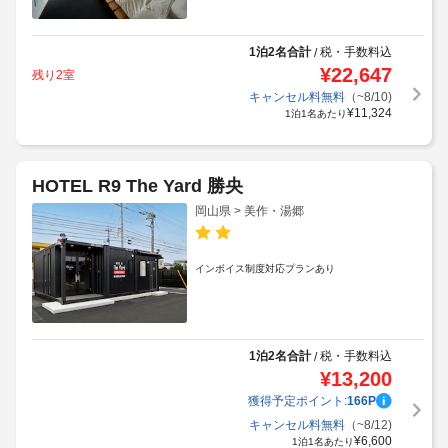
1泊2名合計
税・手数料込
/
¥
22,647
残り2室
キャンセル料無料
（~8/10)
¥
11,324
1泊1名あたり
HOTEL R9 The Yard 勝央
岡山県 > 美作・湯郷
インボイス制度対応プランあり
1泊2名合計
税・手数料込
/
¥
13,200
獲得予定ポイント:
166
P
キャンセル料無料
（~8/12)
¥
6,600
1泊1名あたり