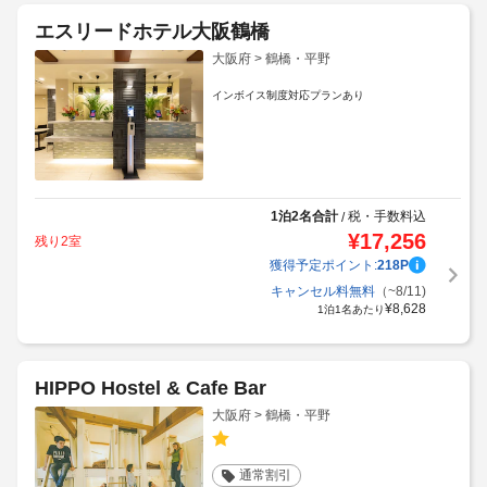
エスリードホテル大阪鶴橋
大阪府 > 鶴橋・平野
インボイス制度対応プランあり
1泊2名合計
税・手数料込
/
¥
17,256
残り2室
獲得予定ポイント:
218
P
キャンセル料無料
（~8/11)
¥
8,628
1泊1名あたり
HIPPO Hostel & Cafe Bar
大阪府 > 鶴橋・平野
通常割引