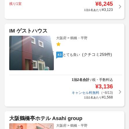
¥
6,245
残り1室
¥
3,123
1泊1名あたり
IM ゲストハウス
大阪府 > 鶴橋・平野
(クチコミ259件)
とても良い
4.3
1泊2名合計
税・手数料込
/
¥
3,136
キャンセル料無料
（~8/13)
¥
1,568
1泊1名あたり
大阪鶴橋亭ホテル Asahi group
大阪府 > 鶴橋・平野