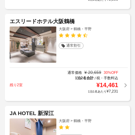
エスリードホテル大阪鶴橋
大阪府 > 鶴橋・平野
通常割引
¥
20,659
通常価格
30
%OFF
1泊2名合計
税・手数料込
/
¥
14,461
残り2室
¥
7,231
1泊1名あたり
JA HOTEL 新深江
大阪府 > 鶴橋・平野