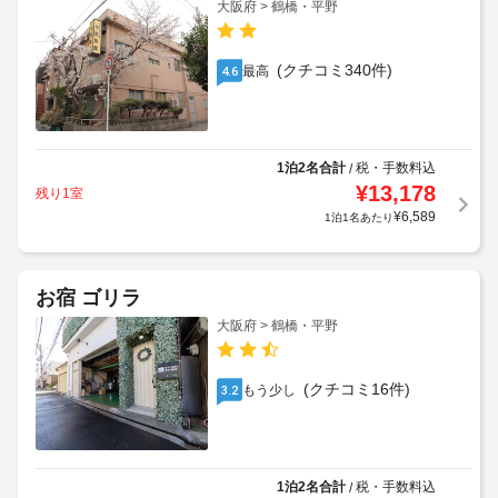
大阪府 > 鶴橋・平野
(クチコミ340件)
最高
4.6
1泊2名合計
税・手数料込
/
¥
13,178
残り1室
¥
6,589
1泊1名あたり
お宿 ゴリラ
大阪府 > 鶴橋・平野
(クチコミ16件)
もう少し
3.2
1泊2名合計
税・手数料込
/