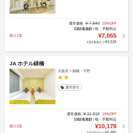
¥
7,840
通常価格
10
%OFF
1泊2名合計
税・手数料込
/
¥
7,055
残り1室
¥
3,528
1泊1名あたり
JA ホテル緑橋
大阪府 > 鶴橋・平野
通常割引
¥
11,310
通常価格
10
%OFF
1泊2名合計
税・手数料込
/
¥
10,179
残り2室
¥
5,090
1泊1名あたり