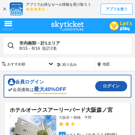
市内南部···計1エリア
8/15 - 8/16
合計
2
名
地図
絞り込み
会員ログイン
ログイン
最大
40
%OFF
会員価格は
ホテルオークスアーリーバード大阪森ノ宮
大阪府 > 鶴橋・平野
(クチコミ480件)
4.1