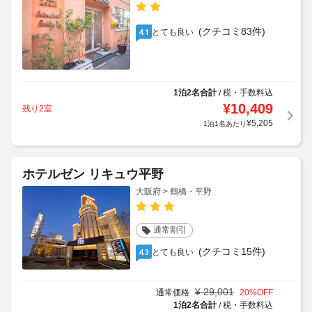
(クチコミ83件)
とても良い
4.1
1泊2名合計
税・手数料込
/
¥
10,409
残り2室
¥
5,205
1泊1名あたり
ホテルゼン リキュウ平野
大阪府 > 鶴橋・平野
通常割引
(クチコミ15件)
とても良い
4.3
¥
29,001
通常価格
20
%OFF
1泊2名合計
税・手数料込
/