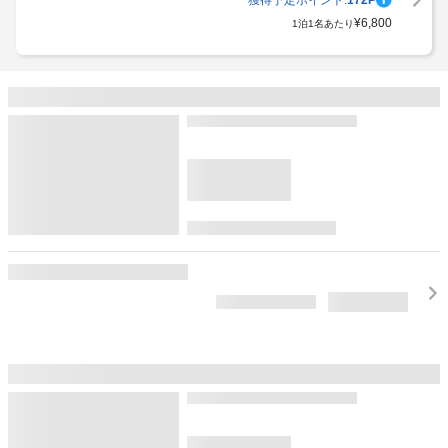
獲得予定ポイント:
172
P
¥
6,800
1泊1名あたり