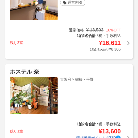
通常割引
¥
18,503
通常価格
10
%OFF
1泊2名合計
税・手数料込
/
¥
16,611
残り3室
¥
8,306
1泊1名あたり
ホステル 奈
大阪府 > 鶴橋・平野
1泊2名合計
税・手数料込
/
¥
13,600
残り1室