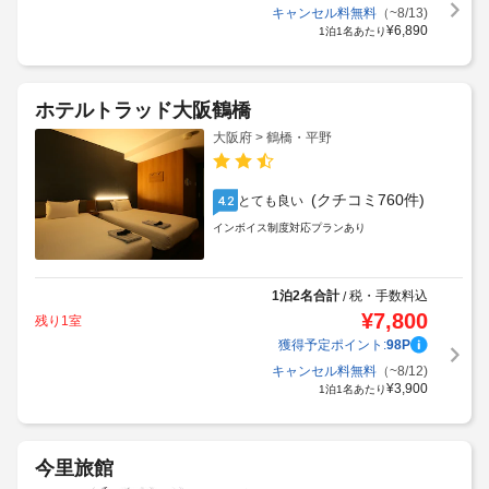
キャンセル料無料
（~8/13)
¥
6,890
1泊1名あたり
ホテルトラッド大阪鶴橋
大阪府 > 鶴橋・平野
(クチコミ760件)
とても良い
4.2
インボイス制度対応プランあり
1泊2名合計
税・手数料込
/
¥
7,800
残り1室
獲得予定ポイント:
98
P
キャンセル料無料
（~8/12)
¥
3,900
1泊1名あたり
今里旅館