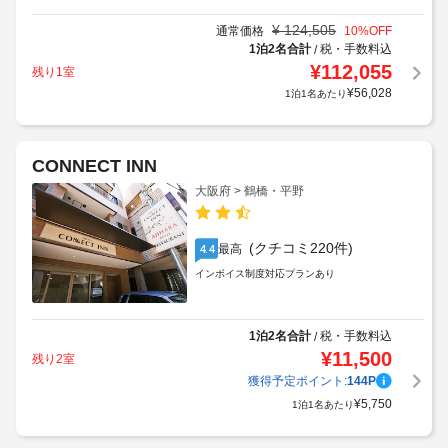
¥
124,505
通常価格
10
%OFF
1泊2名合計
税・手数料込
/
¥
112,055
残り1室
¥
56,028
1泊1名あたり
CONNECT INN
大阪府 > 鶴橋・平野
(クチコミ220件)
最高
4.4
インボイス制度対応プランあり
1泊2名合計
税・手数料込
/
¥
11,500
残り2室
獲得予定ポイント:
144
P
¥
5,750
1泊1名あたり