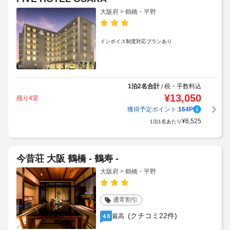
大阪府 > 鶴橋・平野
インボイス制度対応プランあり
1泊2名合計
税・手数料込
/
¥
13,050
残り4室
獲得予定ポイント:
164
P
¥
6,525
1泊1名あたり
今昔荘 大阪 鶴橋 - 鶴寿 -
大阪府 > 鶴橋・平野
通常割引
(クチコミ22件)
最高
4.8