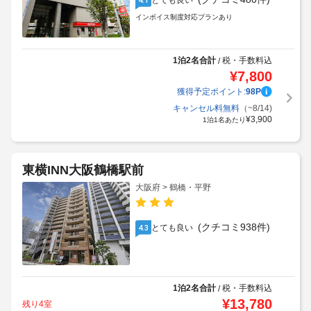
とても良い
インボイス制度対応プランあり
1泊2名合計
税・手数料込
/
¥
7,800
獲得予定ポイント:
98
P
キャンセル料無料
（~8/14)
¥
3,900
1泊1名あたり
東横INN大阪鶴橋駅前
大阪府 > 鶴橋・平野
(クチコミ938件)
とても良い
4.3
1泊2名合計
税・手数料込
/
¥
13,780
残り4室