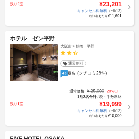
¥
23,201
残り2室
キャンセル料無料
（~8/13)
¥
11,601
1泊1名あたり
ホテル ゼン平野
大阪府 > 鶴橋・平野
通常割引
(クチコミ28件)
最高
4.6
¥
25,000
通常価格
20
%OFF
1泊2名合計
税・手数料込
/
¥
19,999
残り1室
キャンセル料無料
（~8/12)
¥
10,000
1泊1名あたり
FIVE HOTEL OSAKA