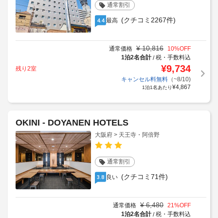
通常割引
(クチコミ2267件)
最高
4.4
¥
10,816
通常価格
10
%OFF
1泊2名合計
税・手数料込
/
¥
9,734
残り2室
キャンセル料無料
（~8/10)
¥
4,867
1泊1名あたり
OKINI - DOYANEN HOTELS
大阪府 > 天王寺・阿倍野
通常割引
(クチコミ71件)
良い
3.8
¥
6,480
通常価格
21
%OFF
1泊2名合計
税・手数料込
/