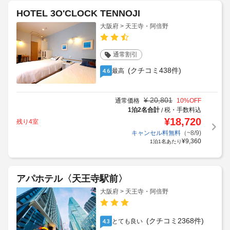
HOTEL 3O'CLOCK TENNOJI
大阪府 > 天王寺・阿倍野
通常割引
(クチコミ438件)
最高
4.6
¥
20,801
通常価格
10
%OFF
1泊2名合計
税・手数料込
/
¥
18,720
残り4室
キャンセル料無料
（~8/9)
¥
9,360
1泊1名あたり
アパホテル〈天王寺駅前〉
大阪府 > 天王寺・阿倍野
(クチコミ2368件)
とても良い
4.3