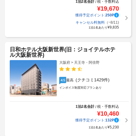
1泊2名合計
税・手数料込
/
¥
19,670
獲得予定ポイント:
250
P
キャンセル料無料
（~8/11)
¥
9,835
1泊1名あたり
日和ホテル大阪新世界(旧：ジョイテルホテ
ル大阪新世界)
大阪府 > 天王寺・阿倍野
(クチコミ1429件)
最高
4.5
インボイス制度対応プランあり
1泊2名合計
税・手数料込
/
¥
10,460
獲得予定ポイント:
132
P
¥
5,230
1泊1名あたり