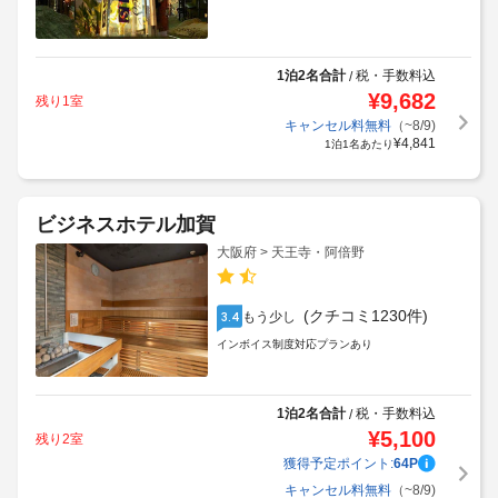
1泊2名合計
税・手数料込
/
¥
9,682
残り1室
キャンセル料無料
（~8/9)
¥
4,841
1泊1名あたり
ビジネスホテル加賀
大阪府 > 天王寺・阿倍野
(クチコミ1230件)
もう少し
3.4
インボイス制度対応プランあり
1泊2名合計
税・手数料込
/
¥
5,100
残り2室
獲得予定ポイント:
64
P
キャンセル料無料
（~8/9)