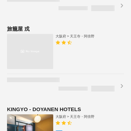
¥
13,700
通常価格
35
%OFF
1泊2名合計
税・手数料込
/
¥
8,905
¥
4,453
1泊1名あたり
お得
ログイン
でさらに
大阪えびすホテル
大阪府 > 天王寺・阿倍野
1泊2名合計
税・手数料込
/
¥
10,826
残り1室
¥
5,413
1泊1名あたり