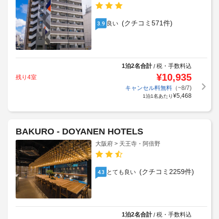
(クチコミ571件)
良い
3.9
1泊2名合計
税・手数料込
/
¥
10,935
残り4室
キャンセル料無料
（~8/7)
¥
5,468
1泊1名あたり
BAKURO - DOYANEN HOTELS
大阪府 > 天王寺・阿倍野
(クチコミ2259件)
とても良い
4.3
1泊2名合計
税・手数料込
/