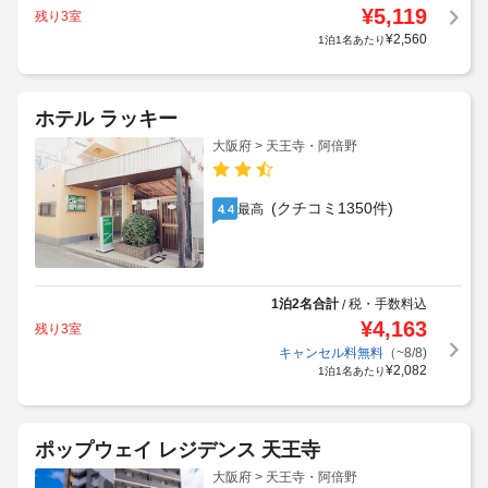
¥
5,119
残り3室
¥
2,560
1泊1名あたり
ホテル ラッキー
大阪府 > 天王寺・阿倍野
(クチコミ1350件)
最高
4.4
1泊2名合計
税・手数料込
/
¥
4,163
残り3室
キャンセル料無料
（~8/8)
¥
2,082
1泊1名あたり
ポップウェイ レジデンス 天王寺
大阪府 > 天王寺・阿倍野