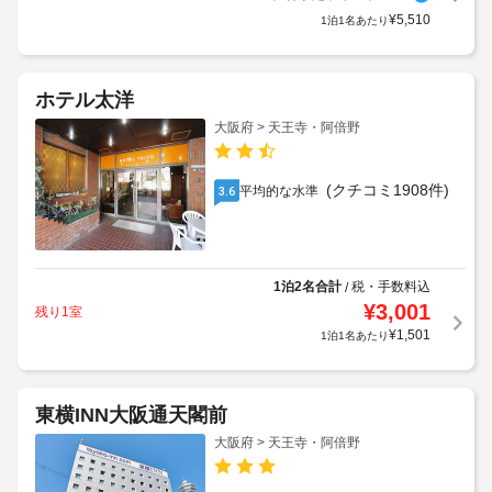
¥
5,510
1泊1名あたり
ホテル太洋
大阪府 > 天王寺・阿倍野
(クチコミ1908件)
平均的な水準
3.6
1泊2名合計
税・手数料込
/
¥
3,001
残り1室
¥
1,501
1泊1名あたり
東横INN大阪通天閣前
大阪府 > 天王寺・阿倍野