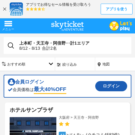
上本町・天王寺・阿倍野···計1エリア
8/12 - 8/13
合計
2
名
地図
絞り込み
会員ログイン
ログイン
最大
40
%OFF
会員価格は
ホテルサンプラザ
大阪府 > 天王寺・阿倍野
(クチコミ4583件)
4.3