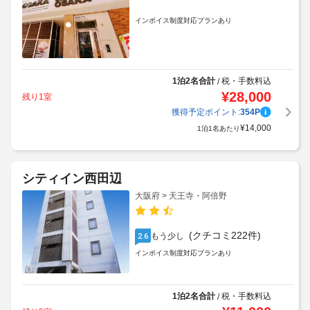
インボイス制度対応プランあり
1泊2名合計
税・手数料込
/
¥
28,000
残り1室
獲得予定ポイント:
354
P
¥
14,000
1泊1名あたり
シティイン西田辺
大阪府 > 天王寺・阿倍野
(クチコミ222件)
もう少し
2.6
インボイス制度対応プランあり
1泊2名合計
税・手数料込
/