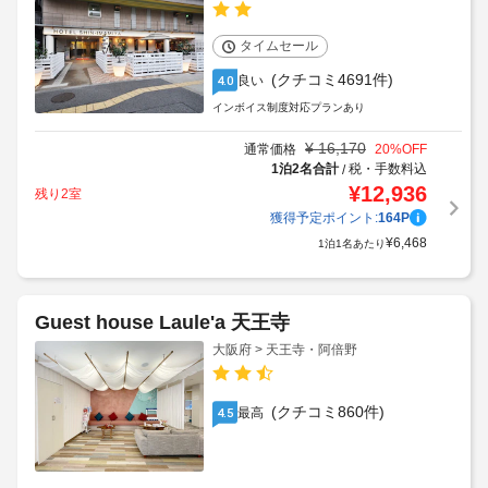
タイムセール
(クチコミ4691件)
良い
4.0
インボイス制度対応プランあり
¥
16,170
通常価格
20
%OFF
1泊2名合計
税・手数料込
/
¥
12,936
残り2室
獲得予定ポイント:
164
P
¥
6,468
1泊1名あたり
Guest house Laule'a 天王寺
大阪府 > 天王寺・阿倍野
(クチコミ860件)
最高
4.5