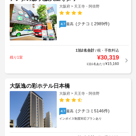
大阪府 > 天王寺・阿倍野
(クチコミ2989件)
最高
4.7
1泊2名合計
税・手数料込
/
¥
30,319
残り1室
¥
15,160
1泊1名あたり
大阪逸の彩ホテル日本橋
大阪府 > 天王寺・阿倍野
(クチコミ5146件)
最高
4.7
インボイス制度対応プランあり