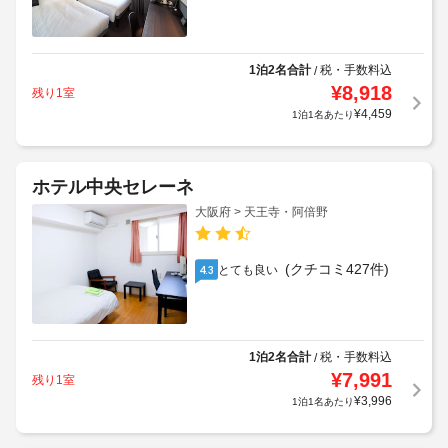
1泊2名合計
税・手数料込
/
¥
8,918
残り1室
¥
4,459
1泊1名あたり
ホテル中央セレーネ
大阪府 > 天王寺・阿倍野
(クチコミ427件)
とても良い
4.3
1泊2名合計
税・手数料込
/
¥
7,991
残り1室
¥
3,996
1泊1名あたり