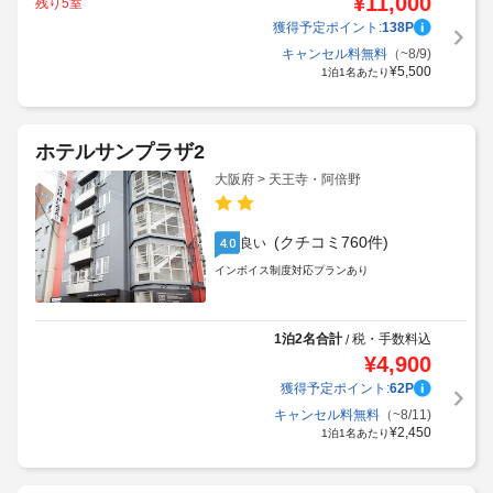
¥
11,000
残り5室
獲得予定ポイント:
138
P
キャンセル料無料
（~8/9)
¥
5,500
1泊1名あたり
ホテルサンプラザ2
大阪府 > 天王寺・阿倍野
(クチコミ760件)
良い
4.0
インボイス制度対応プランあり
1泊2名合計
税・手数料込
/
¥
4,900
獲得予定ポイント:
62
P
キャンセル料無料
（~8/11)
¥
2,450
1泊1名あたり