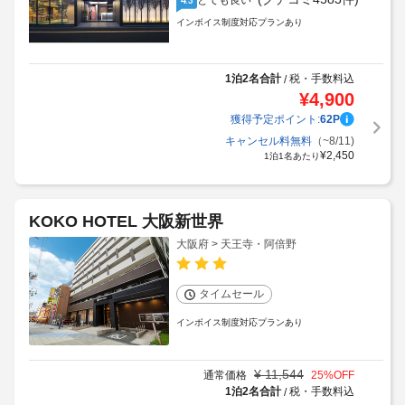
とても良い
インボイス制度対応プランあり
1泊2名合計
税・手数料込
/
¥
4,900
獲得予定ポイント:
62
P
キャンセル料無料
（~8/11)
¥
2,450
1泊1名あたり
KOKO HOTEL 大阪新世界
大阪府 > 天王寺・阿倍野
タイムセール
インボイス制度対応プランあり
¥
11,544
通常価格
25
%OFF
1泊2名合計
税・手数料込
/