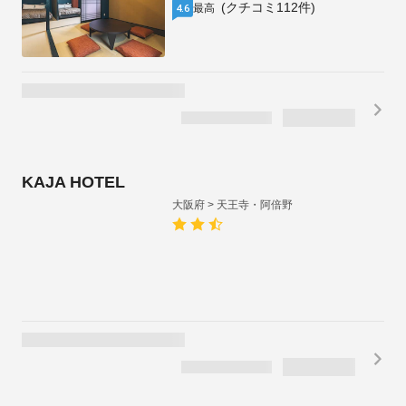
ホテルみかど
大阪府 > 天王寺・阿倍野
(クチコミ2305件)
良い
3.9
1泊2名合計
税・手数料込
/
¥
5,174
残り2室
キャンセル料無料
（~8/10)
¥
2,587
1泊1名あたり
ゲストハウスとカフェと庭 ココルーム
大阪府 > 天王寺・阿倍野
(クチコミ63件)
最高
4.7