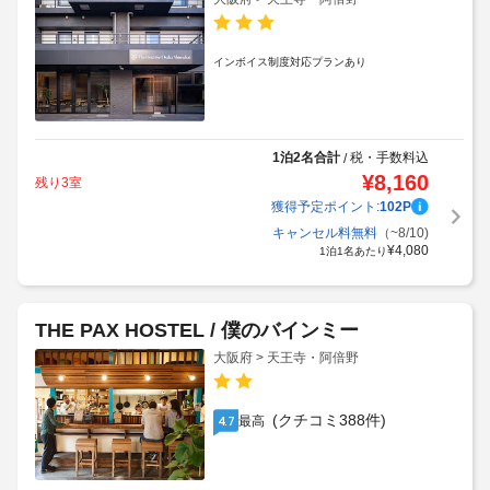
インボイス制度対応プランあり
1泊2名合計
税・手数料込
/
¥
8,160
残り3室
獲得予定ポイント:
102
P
キャンセル料無料
（~8/10)
¥
4,080
1泊1名あたり
THE PAX HOSTEL / 僕のバインミー
大阪府 > 天王寺・阿倍野
(クチコミ388件)
最高
4.7