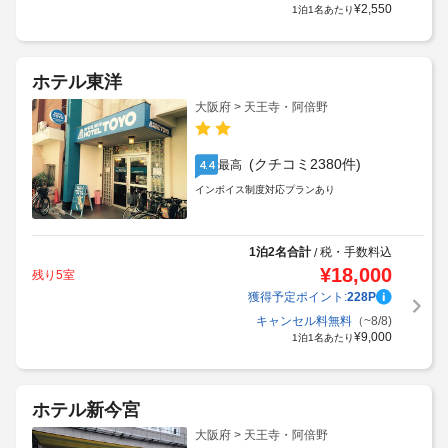
¥
2,550
1泊1名あたり
ホテル東洋
大阪府 > 天王寺・阿倍野
(クチコミ2380件)
最高
4.4
インボイス制度対応プランあり
1泊2名合計
税・手数料込
/
¥
18,000
残り5室
獲得予定ポイント:
228
P
キャンセル料無料
（~8/8)
¥
9,000
1泊1名あたり
ホテル新今宮
大阪府 > 天王寺・阿倍野