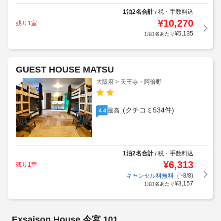
1泊2名合計
税・手数料込
/
¥
10,270
残り1室
¥
5,135
1泊1名あたり
GUEST HOUSE MATSU
大阪府 > 天王寺・阿倍野
(クチコミ534件)
最高
4.4
1泊2名合計
税・手数料込
/
¥
6,313
残り1室
キャンセル料無料
（~8/8)
¥
3,157
1泊1名あたり
CHECK inn 大阪新今宮