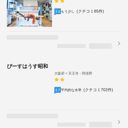
¥
4,400
通常価格
10
%OFF
1泊2名合計
税・手数料込
/
¥
3,960
残り2室
キャンセル料無料
（~8/8)
¥
1,980
1泊1名あたり
R Hostel Namba South
大阪府 > 天王寺・阿倍野
(クチコミ34件)
良い
4.0
インボイス制度対応プランあり
1泊2名合計
税・手数料込
/
¥
4,800
残り2室
¥
2,400
1泊1名あたり