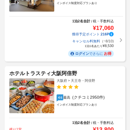
インボイス制度対応プランあり
1泊2名合計
税・手数料込
/
¥
17,060
獲得予定ポイント:
216
P
キャンセル料無料
（~8/10)
¥
8,530
1泊1名あたり
お得
ログイン
でさらに
ホテルトラスティ大阪阿倍野
大阪府 > 天王寺・阿倍野
(クチコミ2950件)
最高
4.6
インボイス制度対応プランあり
1泊2名合計
税・手数料込
/
¥
13,800
残り1室