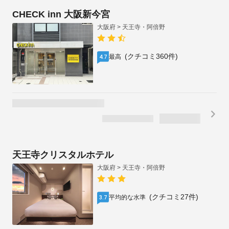
1泊2名合計
税・手数料込
/
¥
8,208
残り1室
¥
4,104
1泊1名あたり
Hotel Wan Osaka ebisu
大阪府 > 天王寺・阿倍野
(クチコミ131件)
最高
4.4
1泊2名合計
税・手数料込
/
¥
9,101
残り1室
キャンセル料無料
（~8/7)
¥
4,551
1泊1名あたり