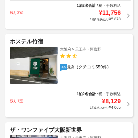
1泊2名合計
税・手数料込
/
¥
11,756
残り2室
¥
5,878
1泊1名あたり
ホステル竹宿
大阪府 > 天王寺・阿倍野
(クチコミ559件)
最高
4.5
1泊2名合計
税・手数料込
/
¥
8,129
残り1室
¥
4,065
1泊1名あたり
ザ・ワンファイブ大阪新世界
大阪府 > 天王寺・阿倍野