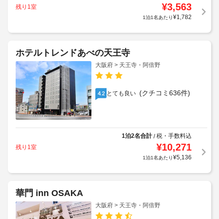
¥
3,563
残り1室
¥
1,782
1泊1名あたり
ホテルトレンドあべの天王寺
大阪府 > 天王寺・阿倍野
(クチコミ636件)
とても良い
4.2
1泊2名合計
税・手数料込
/
¥
10,271
残り1室
¥
5,136
1泊1名あたり
華門 inn OSAKA
大阪府 > 天王寺・阿倍野