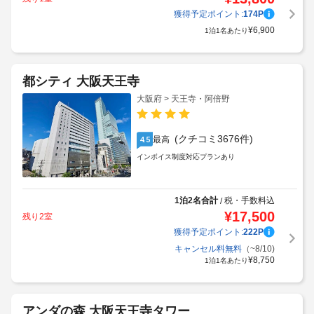
獲得予定ポイント:
174
P
¥
6,900
1泊1名あたり
都シティ 大阪天王寺
大阪府 > 天王寺・阿倍野
(クチコミ3676件)
最高
4.5
インボイス制度対応プランあり
1泊2名合計
税・手数料込
/
¥
17,500
残り2室
獲得予定ポイント:
222
P
キャンセル料無料
（~8/10)
¥
8,750
1泊1名あたり
アンダの森 大阪天王寺タワー