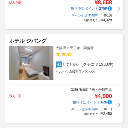
¥
8,658
残り5室
獲得予定ポイント:
275
P
キャンセル料無料
（~8/10)
¥
4,329
1泊1名あたり
ホテル ジパング
大阪府 > 天王寺・阿倍野
(クチコミ1933件)
とても良い
4.3
インボイス制度対応プランあり
1泊2名合計
税・手数料込
/
¥
4,900
残り1室
獲得予定ポイント:
62
P
キャンセル料無料
（~8/11)
¥
2,450
1泊1名あたり