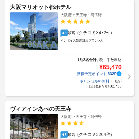
大阪マリオット都ホテル
大阪府 > 天王寺・阿倍野
(クチコミ3472件)
最高
4.8
インボイス制度対応プランあり
1泊2名合計
税・手数料込
/
¥
65,470
獲得予定ポイント:
832
P
キャンセル料無料
（~8/9)
¥
32,735
1泊1名あたり
ヴィアインあべの天王寺
大阪府 > 天王寺・阿倍野
(クチコミ3264件)
最高
4.5