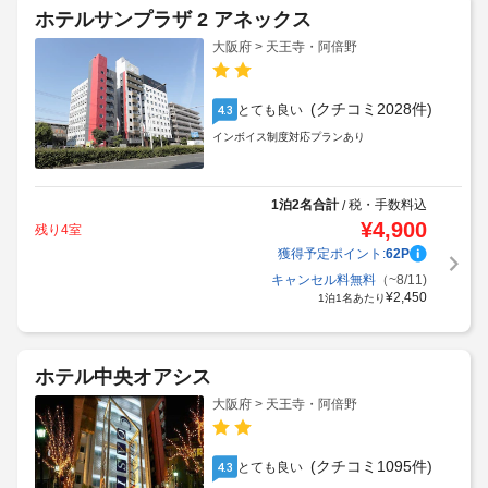
ホテルサンプラザ 2 アネックス
大阪府 > 天王寺・阿倍野
(クチコミ2028件)
とても良い
4.3
インボイス制度対応プランあり
1泊2名合計
税・手数料込
/
¥
4,900
残り4室
獲得予定ポイント:
62
P
キャンセル料無料
（~8/11)
¥
2,450
1泊1名あたり
ホテル中央オアシス
大阪府 > 天王寺・阿倍野
(クチコミ1095件)
とても良い
4.3