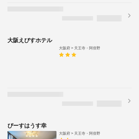
スマイルホテル大阪天王寺
大阪府 > 天王寺・阿倍野
インボイス制度対応プランあり
1泊2名合計
税・手数料込
/
¥
8,500
キャンセル料無料
（~8/10)
¥
4,250
1泊1名あたり
大阪ゲストハウスネスト
大阪府 > 天王寺・阿倍野
通常割引
(クチコミ540件)
とても良い
4.1