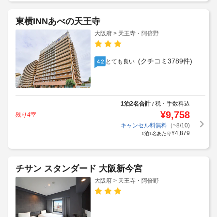
東横INNあべの天王寺
大阪府 > 天王寺・阿倍野
(クチコミ3789件)
とても良い
4.2
1泊2名合計
税・手数料込
/
¥
9,758
残り4室
キャンセル料無料
（~8/10)
¥
4,879
1泊1名あたり
チサン スタンダード 大阪新今宮
大阪府 > 天王寺・阿倍野