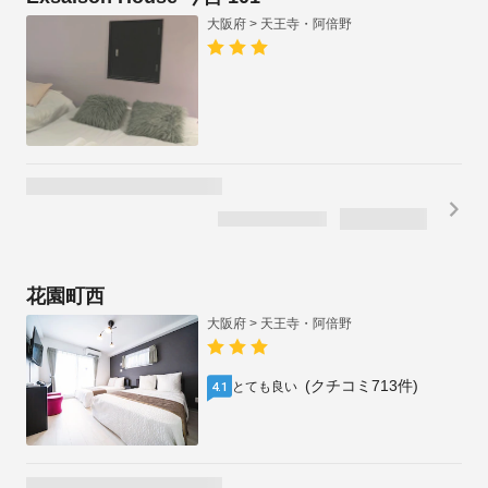
大阪府 > 天王寺・阿倍野
通常割引
(クチコミ360件)
最高
4.7
¥
16,366
通常価格
26
%OFF
1泊2名合計
税・手数料込
/
¥
12,190
残り4室
¥
6,095
1泊1名あたり
天王寺クリスタルホテル
大阪府 > 天王寺・阿倍野
タイムセール
(クチコミ27件)
平均的な水準
3.7
インボイス制度対応プランあり