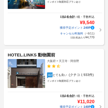
インボイス制度対応プランあり
1泊2名合計
税・手数料込
/
¥
9,540
獲得予定ポイント:
240
P
キャンセル料無料
（~8/11)
¥
4,770
1泊1名あたり
HOTEL.LINKS 動物園前
大阪府 > 天王寺・阿倍野
(クチコミ933件)
とても良い
4.2
インボイス制度対応プランあり
1泊2名合計
税・手数料込
/
¥
11,020
獲得予定ポイント:
140
P