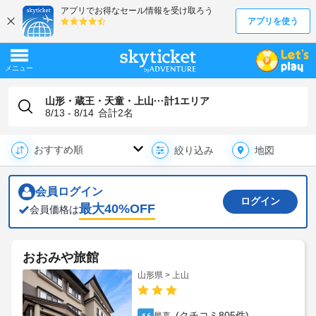
山形・蔵王・天童・上山···計1エリア
8/13 - 8/14
合計
2
名
地図
絞り込み
会員ログイン
ログイン
最大
40
%OFF
会員価格は
おおみや旅館
山形県 > 上山
(クチコミ805件)
4.6