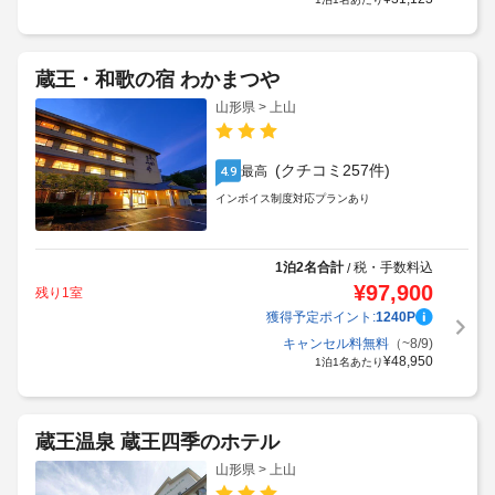
蔵王・和歌の宿 わかまつや
山形県 > 上山
(クチコミ257件)
最高
4.9
インボイス制度対応プランあり
1泊2名合計
税・手数料込
/
¥
97,900
残り1室
獲得予定ポイント:
1240
P
キャンセル料無料
（~8/9)
¥
48,950
1泊1名あたり
蔵王温泉 蔵王四季のホテル
山形県 > 上山