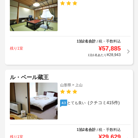
1泊2名合計
税・手数料込
/
¥
57,885
残り1室
¥
28,943
1泊1名あたり
ル・ベール蔵王
山形県 > 上山
(クチコミ415件)
とても良い
4.3
1泊2名合計
税・手数料込
/
¥
29,629
残り1室