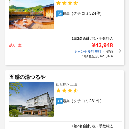
(クチコミ324件)
最高
4.6
1泊2名合計
税・手数料込
/
¥
43,948
残り1室
キャンセル料無料
（~8/8)
¥
21,974
1泊1名あたり
五感の湯つるや
山形県 > 上山
(クチコミ231件)
最高
4.8
1泊2名合計
税・手数料込
/