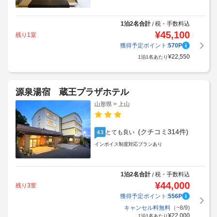
1泊2名合計
税・手数料込
/
¥
45,100
残り1室
獲得予定ポイント:
570
P
¥
22,550
1泊1名あたり
源泉湯宿 蔵王プラザホテル
山形県 > 上山
(クチコミ314件)
とても良い
4.3
インボイス制度対応プランあり
1泊2名合計
税・手数料込
/
¥
44,000
残り3室
獲得予定ポイント:
556
P
キャンセル料無料
（~8/9)
¥
22,000
1泊1名あたり