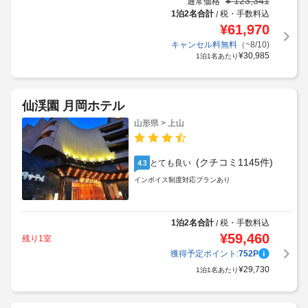
¥
123,341
通常価格
1泊2名合計
税・手数料込
/
¥
61,970
キャンセル料無料
（~8/10)
¥
30,985
1泊1名あたり
仙渓園 月岡ホテル
山形県 > 上山
(クチコミ1145件)
とても良い
4.3
インボイス制度対応プランあり
1泊2名合計
税・手数料込
/
¥
59,460
残り1室
獲得予定ポイント:
752
P
¥
29,730
1泊1名あたり