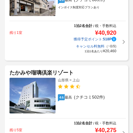
最高
インボイス制度対応プランあり
1泊2名合計
税・手数料込
/
¥
40,920
残り1室
獲得予定ポイント:
518
P
キャンセル料無料
（~8/9)
¥
20,460
1泊1名あたり
たかみや瑠璃倶楽リゾート
山形県 > 上山
(クチコミ502件)
最高
4.6
1泊2名合計
税・手数料込
/
¥
40,275
残り5室