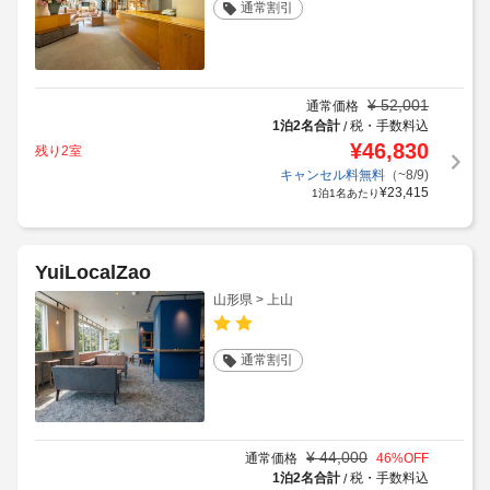
通常割引
¥
52,001
通常価格
1泊2名合計
税・手数料込
/
¥
46,830
残り2室
キャンセル料無料
（~8/9)
¥
23,415
1泊1名あたり
YuiLocalZao
山形県 > 上山
通常割引
¥
44,000
通常価格
46
%OFF
1泊2名合計
税・手数料込
/