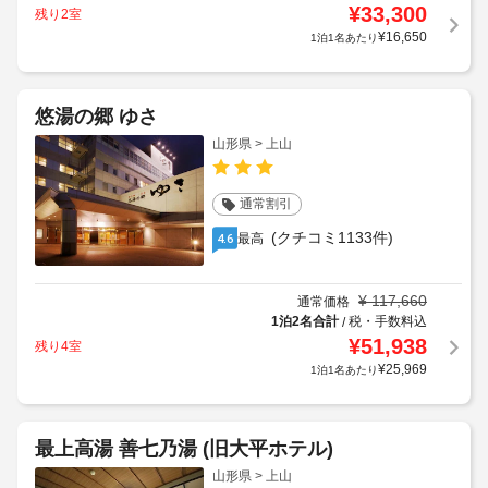
¥
33,300
残り2室
¥
16,650
1泊1名あたり
悠湯の郷 ゆさ
山形県 > 上山
通常割引
(クチコミ1133件)
最高
4.6
¥
117,660
通常価格
1泊2名合計
税・手数料込
/
¥
51,938
残り4室
¥
25,969
1泊1名あたり
最上高湯 善七乃湯 (旧大平ホテル)
山形県 > 上山