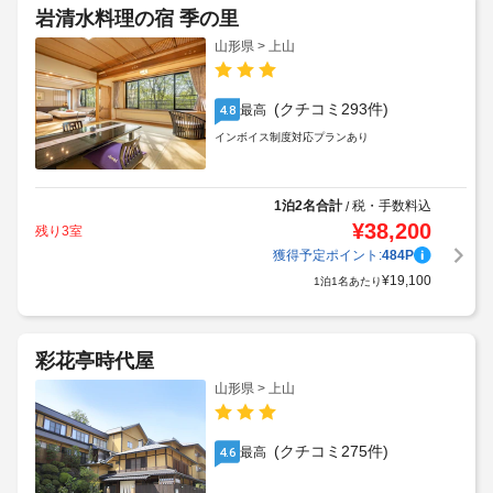
岩清水料理の宿 季の里
山形県 > 上山
(クチコミ293件)
最高
4.8
インボイス制度対応プランあり
1泊2名合計
税・手数料込
/
¥
38,200
残り3室
獲得予定ポイント:
484
P
¥
19,100
1泊1名あたり
彩花亭時代屋
山形県 > 上山
(クチコミ275件)
最高
4.6