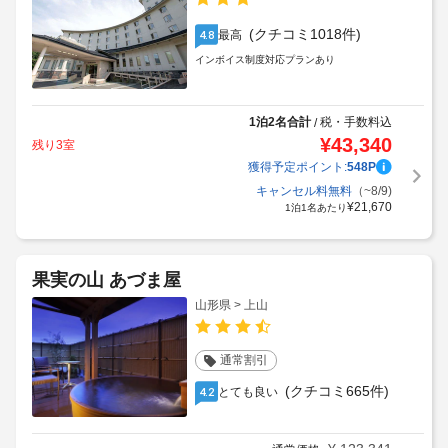
(クチコミ1018件)
最高
4.8
インボイス制度対応プランあり
1泊2名合計
税・手数料込
/
¥
43,340
残り3室
獲得予定ポイント:
548
P
キャンセル料無料
（~8/9)
¥
21,670
1泊1名あたり
果実の山 あづま屋
山形県 > 上山
通常割引
(クチコミ665件)
とても良い
4.2