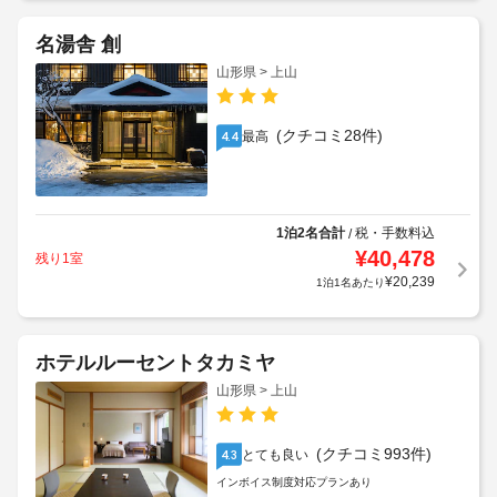
名湯舎 創
山形県 > 上山
(クチコミ28件)
最高
4.4
1泊2名合計
税・手数料込
/
¥
40,478
残り1室
¥
20,239
1泊1名あたり
ホテルルーセントタカミヤ
山形県 > 上山
(クチコミ993件)
とても良い
4.3
インボイス制度対応プランあり