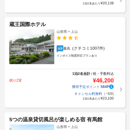
¥
20,138
1泊1名あたり
蔵王国際ホテル
山形県 > 上山
(クチコミ1007件)
最高
4.8
インボイス制度対応プランあり
1泊2名合計
税・手数料込
/
¥
46,200
残り2室
獲得予定ポイント:
584
P
キャンセル料無料
（~8/9)
¥
23,100
1泊1名あたり
5つの温泉貸切風呂が楽しめる宿 有馬館
山形県 > 上山