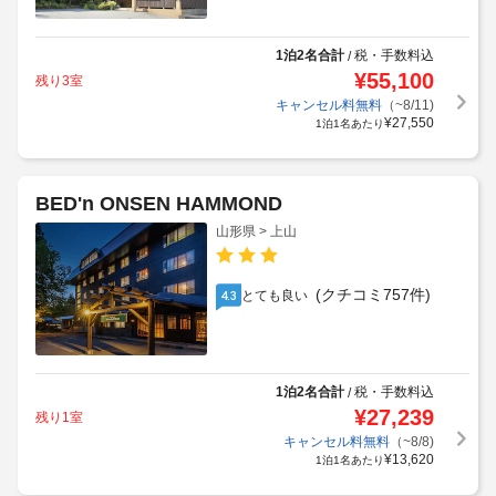
1泊2名合計
税・手数料込
/
¥
55,100
残り3室
キャンセル料無料
（~8/11)
¥
27,550
1泊1名あたり
BED'n ONSEN HAMMOND
山形県 > 上山
(クチコミ757件)
とても良い
4.3
1泊2名合計
税・手数料込
/
¥
27,239
残り1室
キャンセル料無料
（~8/8)
¥
13,620
1泊1名あたり