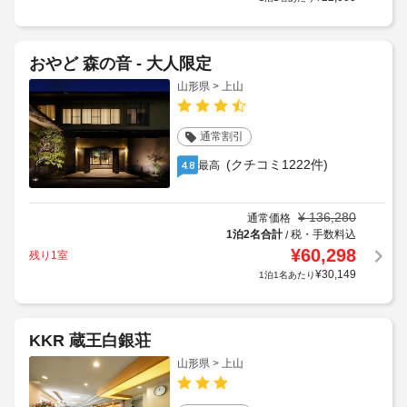
おやど 森の音 - 大人限定
山形県 > 上山
通常割引
(クチコミ1222件)
最高
4.8
¥
136,280
通常価格
1泊2名合計
税・手数料込
/
¥
60,298
残り1室
¥
30,149
1泊1名あたり
KKR 蔵王白銀荘
山形県 > 上山