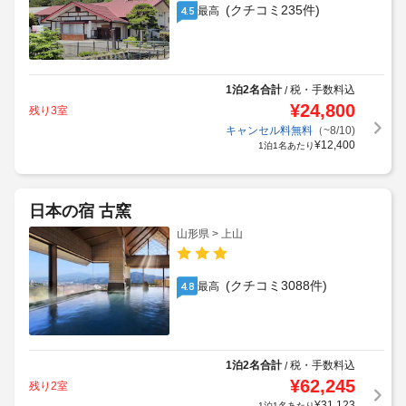
(クチコミ235件)
最高
4.5
1泊2名合計
税・手数料込
/
¥
24,800
残り3室
キャンセル料無料
（~8/10)
¥
12,400
1泊1名あたり
日本の宿 古窯
山形県 > 上山
(クチコミ3088件)
最高
4.8
1泊2名合計
税・手数料込
/
¥
62,245
残り2室
¥
31,123
1泊1名あたり