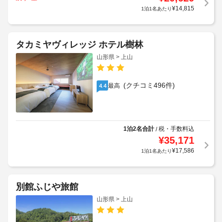
¥
14,815
1泊1名あたり
タカミヤヴィレッジ ホテル樹林
山形県 > 上山
(クチコミ496件)
最高
4.4
1泊2名合計
税・手数料込
/
¥
35,171
¥
17,586
1泊1名あたり
別館ふじや旅館
山形県 > 上山