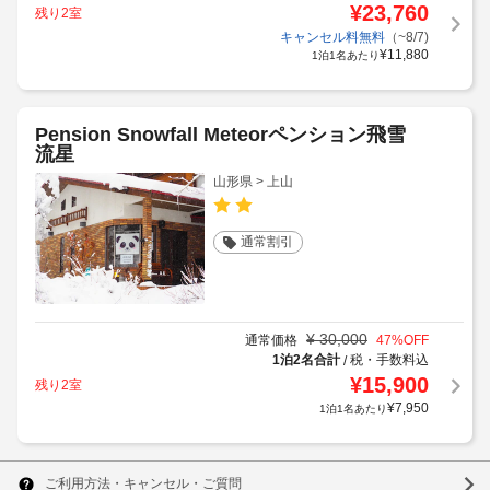
¥
23,760
残り2室
キャンセル料無料
（~8/7)
¥
11,880
1泊1名あたり
Pension Snowfall Meteorペンション飛雪
流星
山形県 > 上山
通常割引
¥
30,000
通常価格
47
%OFF
1泊2名合計
税・手数料込
/
¥
15,900
残り2室
¥
7,950
1泊1名あたり