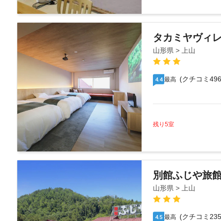
タカミヤヴィレ
山形県 > 上山
(クチコミ496
最高
4.4
残り5室
別館ふじや旅
山形県 > 上山
(クチコミ235
最高
4.5