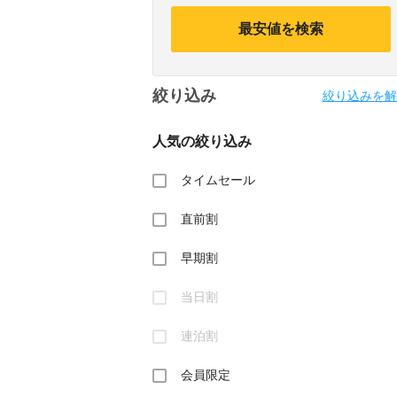
calendar
calendar
and
and
最安値を検索
select
select
a
a
date.
date.
Press
Press
絞り込み
the
the
絞り込みを解
question
question
mark
mark
人気の絞り込み
key
key
to
to
get
get
タイムセール
the
the
keyboard
keyboard
直前割
shortcuts
shortcuts
for
for
changing
changing
早期割
dates.
dates.
当日割
連泊割
会員限定