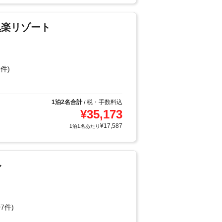
倶楽リゾート
件)
1泊2名合計
税・手数料込
/
¥
35,173
¥
17,587
1泊1名あたり
ル
7件)