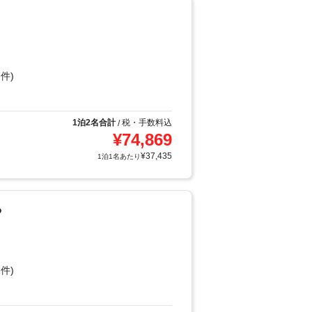
件)
1泊2名合計
税・手数料込
/
¥
74,869
¥
37,435
1泊1名あたり
や
件)