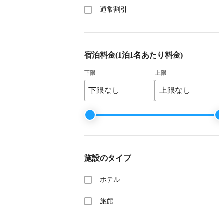
通常割引
宿泊料金
(1泊1名あたり料金)
下限
上限
施設のタイプ
ホテル
旅館