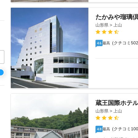
たかみや瑠璃
山形県 > 上山
(クチコミ502
最高
4.6
蔵王国際ホテ
山形県 > 上山
(クチコミ100
最高
4.8