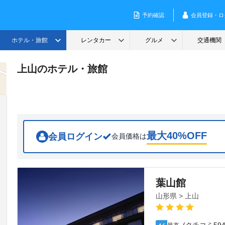
上山のホテル・旅館
最大
40
%OFF
会員ログイン
会員価格は
葉山館
山形県 > 上山