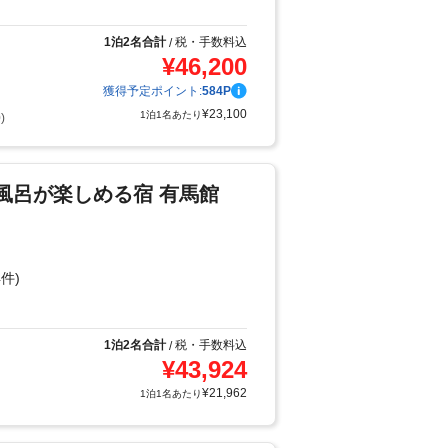
り
1泊2名合計
税・手数料込
/
¥
46,200
獲得予定ポイント:
584
P
¥
23,100
1泊1名あたり
)
風呂が楽しめる宿 有馬館
件)
1泊2名合計
税・手数料込
/
¥
43,924
¥
21,962
1泊1名あたり