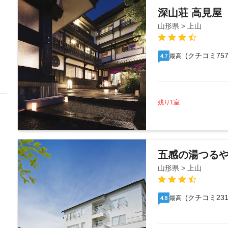
深山荘 高見屋
山形県 > 上山
(クチコミ757
最高
4.7
残り1室
五感の湯つる
山形県 > 上山
(クチコミ231
最高
4.8