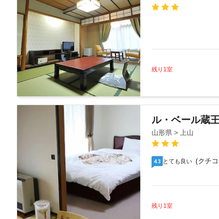
残り1室
ル・ベール蔵
山形県 > 上山
(クチコ
とても良い
4.3
残り1室