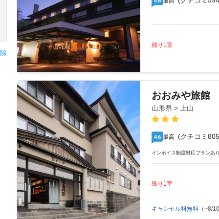
(クチコミ594
最高
4.6
残り1室
除
おおみや旅館
山形県 > 上山
(クチコミ805
最高
4.6
インボイス制度対応プランあ
残り1室
キャンセル料無料
（~8/10