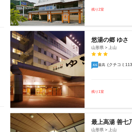
残り2室
悠湯の郷 ゆさ
山形県 > 上山
(クチコミ113
最高
4.6
残り1室
最上高湯 善七乃
山形県 > 上山