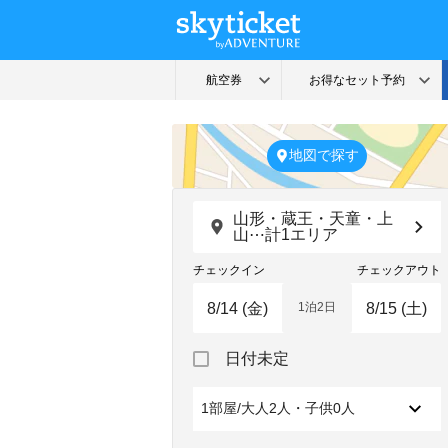
地図で探す
山形・蔵王・天童・上
山⋯計1エリア
チェックイン
チェックアウト
1泊2日
Navigate
Navigate
日付未定
forward
backward
to
to
interact
interact
1部屋/大人2人・子供0人
with
with
the
the