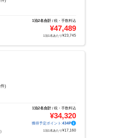
件)
1泊2名合計
税・手数料込
/
¥
47,489
¥
23,745
1泊1名あたり
件)
り
1泊2名合計
税・手数料込
/
¥
34,320
獲得予定ポイント:
434
P
¥
17,160
1泊1名あたり
)