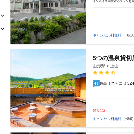
インボイス制度対応プランあ
キャンセル料無料
（~8/10
5つの温泉貸切
山形県 > 上山
(クチコミ324
最高
4.6
残り1室
キャンセル料無料
（~8/9)