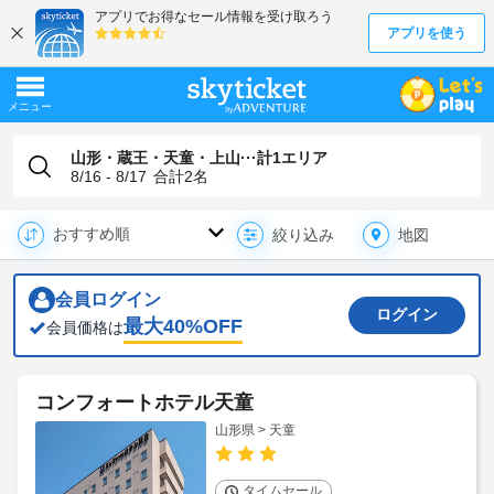
山形・蔵王・天童・上山···計1エリア
8/16 - 8/17
合計
2
名
地図
絞り込み
会員ログイン
ログイン
最大
40
%OFF
会員価格は
コンフォートホテル天童
山形県 > 天童
タイムセール