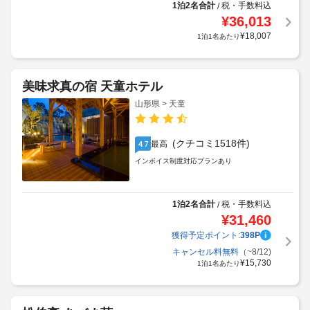
1泊2名合計
税・手数料込
/
¥
36,013
¥
18,007
1泊1名あたり
美味求真の宿 天童ホテル
山形県 > 天童
(クチコミ1518件)
最高
4.7
インボイス制度対応プランあり
1泊2名合計
税・手数料込
/
¥
31,460
獲得予定ポイント:
398
P
キャンセル料無料
（~8/12)
¥
15,730
1泊1名あたり