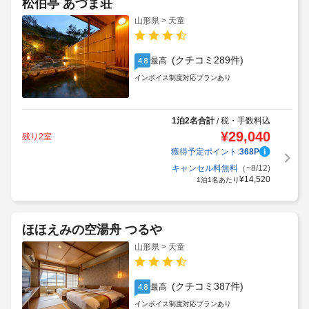
松伯亭 あづま荘
山形県 > 天童
(クチコミ289件)
最高
4.8
インボイス制度対応プランあり
1泊2名合計
税・手数料込
/
¥
29,040
残り2室
獲得予定ポイント:
368
P
キャンセル料無料
（~8/12)
¥
14,520
1泊1名あたり
ほほえみの空湯舟 つるや
山形県 > 天童
(クチコミ387件)
最高
4.8
インボイス制度対応プランあり