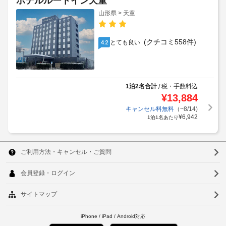
ホテルルートイン天童
山形県 > 天童
(クチコミ558件)
とても良い
4.2
1泊2名合計
税・手数料込
/
¥
13,884
キャンセル料無料
（~8/14)
¥
6,942
1泊1名あたり