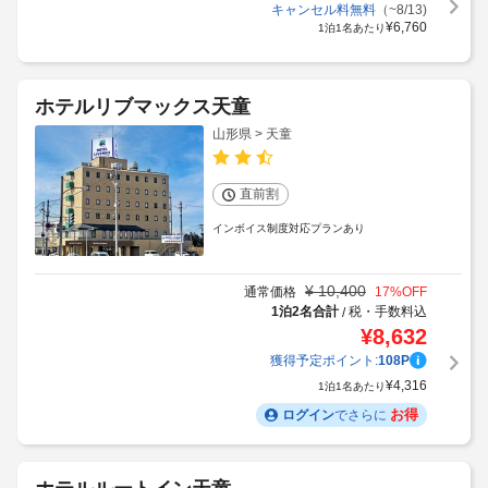
キャンセル料無料
（~8/13)
¥
6,760
1泊1名あたり
ホテルリブマックス天童
山形県 > 天童
直前割
インボイス制度対応プランあり
¥
10,400
通常価格
17
%OFF
1泊2名合計
税・手数料込
/
¥
8,632
獲得予定ポイント:
108
P
¥
4,316
1泊1名あたり
お得
ログイン
でさらに