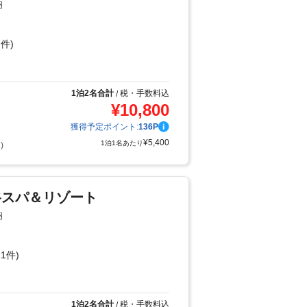
納
件)
り
1泊2名合計
税・手数料込
/
¥
10,800
獲得予定ポイント:
136
P
¥
5,400
1泊1名あたり
)
谷スパ＆リゾート
納
1件)
り
1泊2名合計
税・手数料込
/