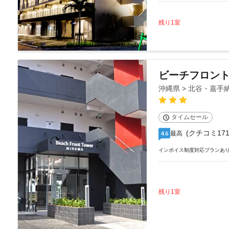
残り1室
ビーチフロン
沖縄県 > 北谷・嘉手
タイムセール
(クチコミ171
最高
4.6
インボイス制度対応プランあ
残り1室