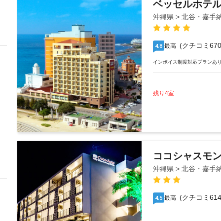
ベッセルホテ
沖縄県 > 北谷・嘉手
(クチコミ670
最高
4.8
インボイス制度対応プランあ
残り4室
ココシャスモ
沖縄県 > 北谷・嘉手
(クチコミ614
最高
4.5