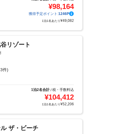
¥
98,164
獲得予定ポイント:
1246
P
¥
49,082
1泊1名あたり
北谷リゾート
納
3件)
1泊2名合計
税・手数料込
/
¥
104,412
¥
52,206
1泊1名あたり
ル ザ・ビーチ