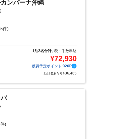
ルカンパーナ沖縄
納
5件)
り
1泊2名合計
税・手数料込
/
¥
72,930
獲得予定ポイント:
926
P
¥
36,465
1泊1名あたり
ンパ
納
件)