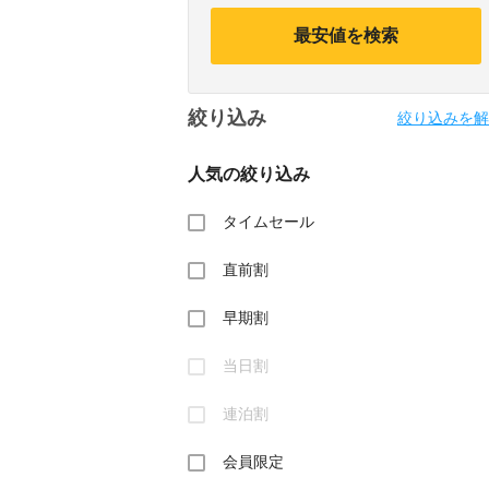
calendar
calendar
and
and
最安値を検索
select
select
a
a
date.
date.
Press
Press
絞り込み
the
the
絞り込みを解
question
question
mark
mark
人気の絞り込み
key
key
to
to
get
get
タイムセール
the
the
keyboard
keyboard
直前割
shortcuts
shortcuts
for
for
changing
changing
早期割
dates.
dates.
当日割
連泊割
会員限定