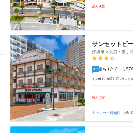
残り4室
サンセットビ
沖縄県 > 北谷・嘉手
(クチコミ576
最高
4.7
インボイス制度対応プランあ
残り1室
キャンセル料無料
（~8/10