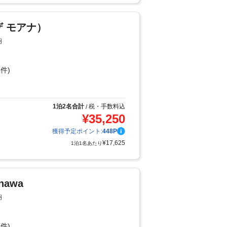
（ザ モアナ）
納
件)
り
1泊2名合計
税・手数料込
/
¥
35,250
獲得予定ポイント:
448
P
¥
17,625
1泊1名あたり
inawa
納
件)