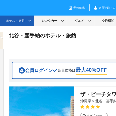
北谷・嘉手納のホテル・旅館
最大
40
%OFF
会員ログイン
会員価格は
ザ・ビーチタ
沖縄県 > 北谷・嘉手
タイムセール