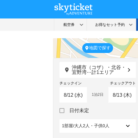
地図で探す
沖縄市（コザ）・北谷・
宜野湾⋯計1エリア
チェックイン
チェックアウト
1泊2日
Navigate
Navigate
日付未定
forward
backward
to
to
interact
interact
1部屋/大人2人・子供0人
with
with
the
the