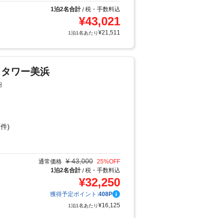
1泊2名合計
税・手数料込
/
¥
43,021
¥
21,511
1泊1名あたり
トタワー美浜
納
件)
り
¥
43,000
通常価格
25
%OFF
1泊2名合計
税・手数料込
/
¥
32,250
獲得予定ポイント:
408
P
¥
16,125
1泊1名あたり