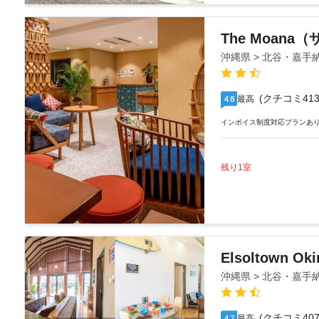
The Moana
沖縄県 > 北谷・嘉手
(クチコミ413
最高
4.8
インボイス制度対応プランあ
残り1室
Elsoltown Ok
沖縄県 > 北谷・嘉手
(クチコミ407
最高
4.7