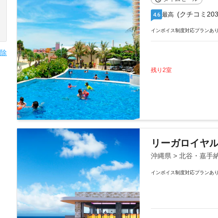
(クチコミ203
最高
4.6
インボイス制度対応プランあ
除
残り2室
リーガロイヤル
沖縄県 > 北谷・嘉手
インボイス制度対応プランあ