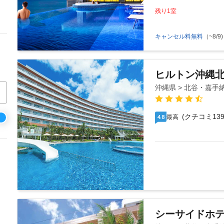
残り1室
キャンセル料無料
（~8/9)
ヒルトン沖縄
沖縄県 > 北谷・嘉手
(クチコミ139
最高
4.8
シーサイドホテ