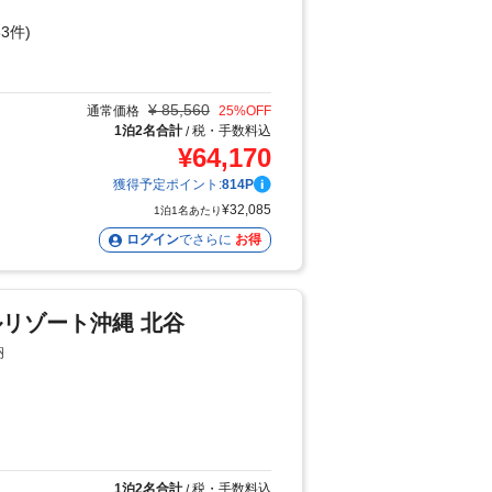
3件)
り
¥
85,560
通常価格
25
%OFF
1泊2名合計
税・手数料込
/
¥
64,170
獲得予定ポイント:
814
P
¥
32,085
1泊1名あたり
ログイン
でさらに
お得
リゾート沖縄 北谷
納
り
1泊2名合計
税・手数料込
/