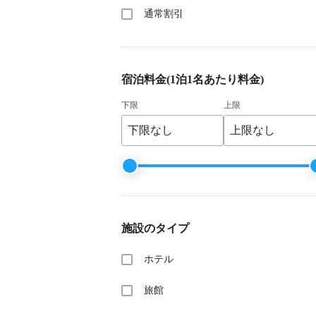
通常割引
宿泊料金
(1泊1名あたり料金)
下限
上限
施設のタイプ
ホテル
旅館