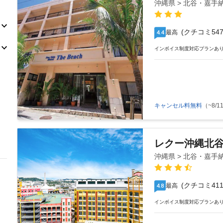
沖縄県 > 北谷・嘉手
(クチコミ547
最高
4.4
インボイス制度対応プランあ
キャンセル料無料
（~8/11
レクー沖縄北
沖縄県 > 北谷・嘉手
(クチコミ411
最高
4.8
インボイス制度対応プランあ