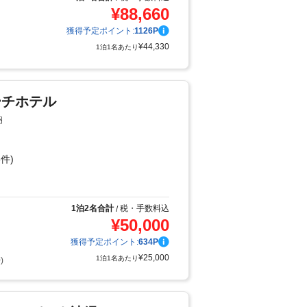
¥
88,660
獲得予定ポイント:
1126
P
¥
44,330
1泊1名あたり
ーチホテル
納
件)
り
1泊2名合計
税・手数料込
/
¥
50,000
獲得予定ポイント:
634
P
¥
25,000
1泊1名あたり
)