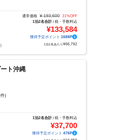
り
¥
193,600
通常価格
31
%OFF
1泊2名合計
税・手数料込
/
¥
133,584
獲得予定ポイント:
1688
P
¥
66,792
1泊1名あたり
)
ゾート沖縄
件)
り
1泊2名合計
税・手数料込
/
¥
37,700
獲得予定ポイント:
476
P