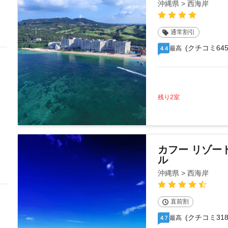
沖縄県 > 西海岸
通常割引
(クチコミ645
最高
4.4
残り2室
カフー リゾー
ル
沖縄県 > 西海岸
直前割
(クチコミ318
最高
4.7