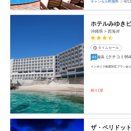
キャンセル料無料
（~8/12
ホテルみゆき
沖縄県 > 西海岸
タイムセール
(クチコミ954
最高
4.5
インボイス制度対応プランあ
残り1室
ザ・ペリドット