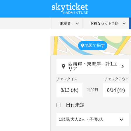
地図で探す
西海岸・東海岸⋯計1エ
リア
チェックイン
チェックアウト
1泊2日
Navigate
Navigate
日付未定
forward
backward
to
to
interact
interact
1部屋/大人2人・子供0人
with
with
the
the