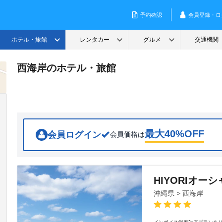
西海岸のホテル・旅館
最大
40
%OFF
会員ログイン
会員価格は
HIYORIオー
沖縄県 > 西海岸