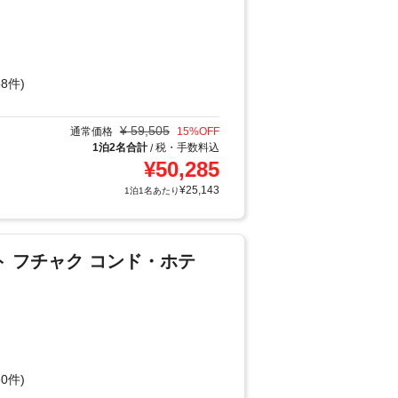
8件)
¥
59,505
通常価格
15
%OFF
1泊2名合計
税・手数料込
/
¥
50,285
¥
25,143
1泊1名あたり
ト フチャク コンド・ホテ
0件)