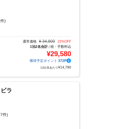
件)
り
¥
34,800
通常価格
15
%OFF
1泊2名合計
税・手数料込
/
¥
29,580
獲得予定ポイント:
372
P
¥
14,790
1泊1名あたり
リビラ
7件)
り