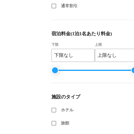
通常割引
宿泊料金
(1泊1名あたり料金)
下限
上限
施設のタイプ
ホテル
旅館