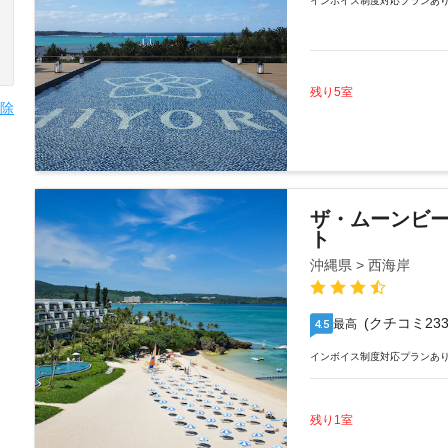
インボイス制度対応プランあ
残り5室
除
ザ・ムーンビ
ト
沖縄県 > 西海岸
(クチコミ233
最高
4.5
インボイス制度対応プランあ
残り1室