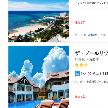
インボイス制度対応プランあ
残り1室
キャンセル料無料
（~8/12
ザ・プールリ
沖縄県 > 西海岸
(クチコミ615
良い
3.9
インボイス制度対応プランあ
残り1室