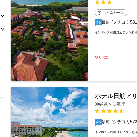
タイムセール
(クチコミ581
最高
4.5
インボイス制度対応プランあ
残り3室
ホテル日航ア
沖縄県 > 西海岸
(クチコミ572
最高
4.6
インボイス制度対応プランあ