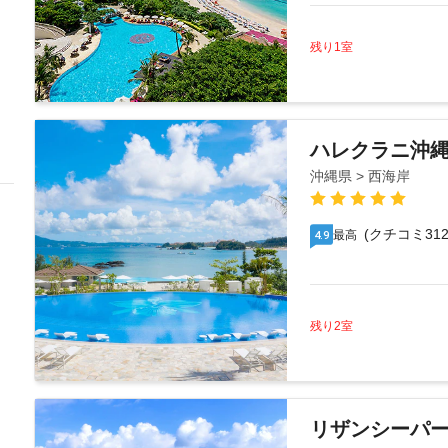
残り1室
ハレクラニ沖
沖縄県 > 西海岸
(クチコミ312
最高
4.9
残り2室
リザンシーパ