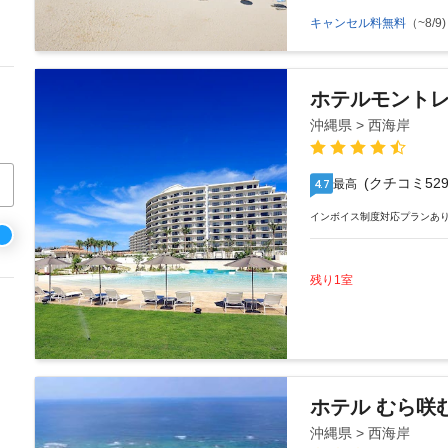
キャンセル料無料
（~8/9)
ホテルモントレ
沖縄県 > 西海岸
(クチコミ529
最高
4.7
インボイス制度対応プランあ
残り1室
ホテル むら咲
沖縄県 > 西海岸