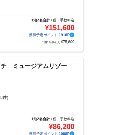
り
1泊2名合計
税・手数料込
/
¥
151,600
獲得予定ポイント:
1916
P
¥
75,800
1泊1名あたり
ーチ ミュージアムリゾー
8件)
り
1泊2名合計
税・手数料込
/
¥
86,200
獲得予定ポイント:
1088
P