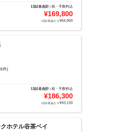
1泊2名合計
税・手数料込
/
¥
169,800
¥
84,900
1泊1名あたり
縄
6件)
1泊2名合計
税・手数料込
/
¥
186,300
¥
93,150
1泊1名あたり
ークホテル谷茶ベイ