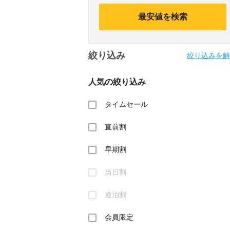
calendar
calendar
and
and
最安値を検索
select
select
a
a
date.
date.
Press
Press
絞り込み
the
the
絞り込みを解
question
question
mark
mark
人気の絞り込み
key
key
to
to
get
get
タイムセール
the
the
keyboard
keyboard
直前割
shortcuts
shortcuts
for
for
changing
changing
早期割
dates.
dates.
当日割
連泊割
会員限定