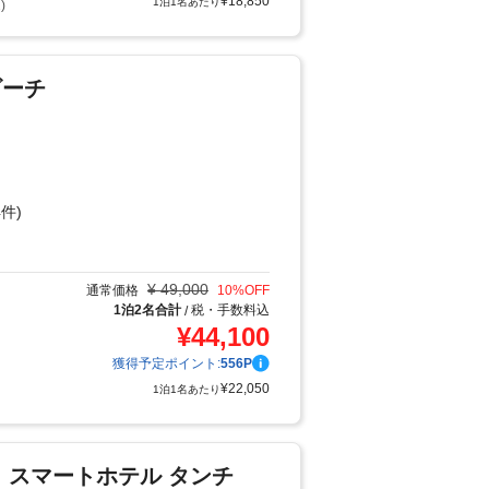
¥
18,850
1泊1名あたり
)
ビーチ
件)
り
¥
49,000
通常価格
10
%OFF
1泊2名合計
税・手数料込
/
¥
44,100
獲得予定ポイント:
556
P
¥
22,050
1泊1名あたり
 スマートホテル タンチ