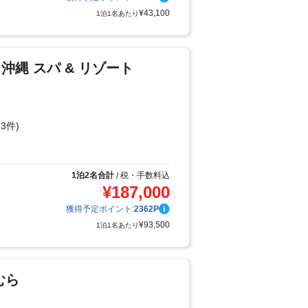
¥
43,100
1泊1名あたり
沖縄 スパ & リゾート
3件)
り
1泊2名合計
税・手数料込
/
¥
187,000
獲得予定ポイント:
2362
P
¥
93,500
1泊1名あたり
むら