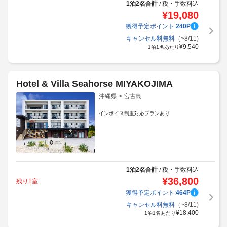
1泊2名合計
税・手数料込
/
¥
19,080
獲得予定ポイント:
240
P
キャンセル料無料
（~8/11)
¥
9,540
1泊1名あたり
Hotel & Villa Seahorse MIYAKOJIMA
沖縄県 > 宮古島
インボイス制度対応プランあり
1泊2名合計
税・手数料込
/
¥
36,800
残り1室
獲得予定ポイント:
464
P
キャンセル料無料
（~8/11)
¥
18,400
1泊1名あたり