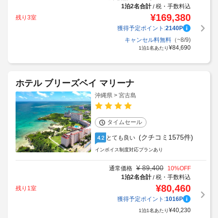
1泊2名合計
税・手数料込
/
¥
169,380
残り3室
獲得予定ポイント:
2140
P
キャンセル料無料
（~8/9)
¥
84,690
1泊1名あたり
ホテル ブリーズベイ マリーナ
沖縄県 > 宮古島
タイムセール
(クチコミ1575件)
とても良い
4.2
インボイス制度対応プランあり
¥
89,400
通常価格
10
%OFF
1泊2名合計
税・手数料込
/
¥
80,460
残り1室
獲得予定ポイント:
1016
P
¥
40,230
1泊1名あたり