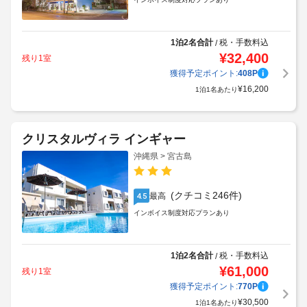
1泊2名合計
税・手数料込
/
¥
32,400
残り1室
獲得予定ポイント:
408
P
¥
16,200
1泊1名あたり
クリスタルヴィラ インギャー
沖縄県 > 宮古島
(クチコミ246件)
最高
4.5
インボイス制度対応プランあり
1泊2名合計
税・手数料込
/
¥
61,000
残り1室
獲得予定ポイント:
770
P
¥
30,500
1泊1名あたり