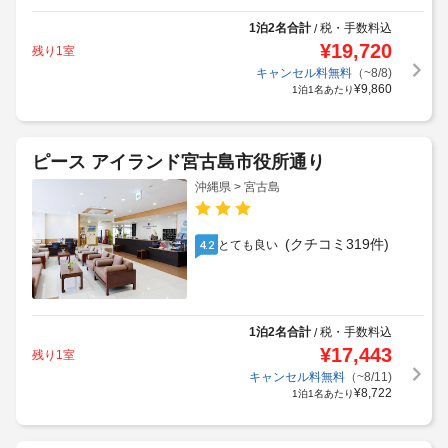
1泊2名合計
税・手数料込
/
¥
19,720
残り1室
キャンセル料無料
（~8/8)
¥
9,860
1泊1名あたり
ピース アイランド宮古島市役所通り
沖縄県 > 宮古島
(クチコミ319件)
とても良い
4.2
1泊2名合計
税・手数料込
/
¥
17,443
残り1室
キャンセル料無料
（~8/11)
¥
8,722
1泊1名あたり