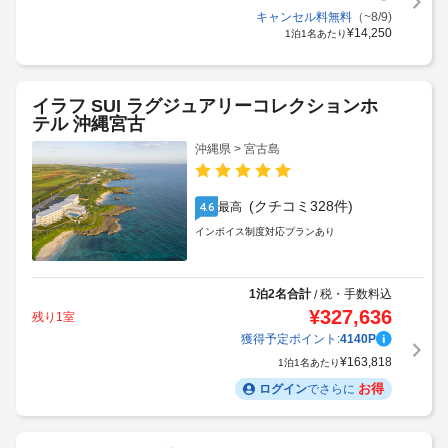
キャンセル料無料
（~8/9)
¥
14,250
1泊1名あたり
イラフ SUI ラグジュアリーコレクションホ
テル 沖縄宮古
沖縄県 > 宮古島
(クチコミ328件)
最高
4.6
インボイス制度対応プランあり
1泊2名合計
税・手数料込
/
¥
327,636
残り1室
獲得予定ポイント:
4140
P
¥
163,818
1泊1名あたり
お得
ログイン
でさらに