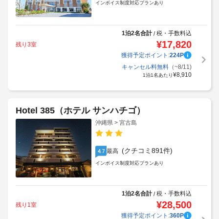
インボイス制度対応プランあり
1泊2名合計
税・手数料込
/
¥
17,820
残り3室
獲得予定ポイント:
224
P
キャンセル料無料
（~8/11)
¥
8,910
1泊1名あたり
Hotel 385（ホテル サンハチゴ）
沖縄県 > 宮古島
(クチコミ891件)
最高
4.7
インボイス制度対応プランあり
1泊2名合計
税・手数料込
/
¥
28,500
残り1室
獲得予定ポイント:
360
P