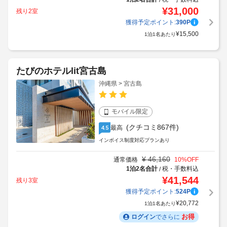
¥
31,000
残り2室
獲得予定ポイント:
390
P
¥
15,500
1泊1名あたり
たびのホテルlit宮古島
沖縄県 > 宮古島
モバイル限定
(クチコミ867件)
最高
4.5
インボイス制度対応プランあり
¥
46,160
通常価格
10
%OFF
1泊2名合計
税・手数料込
/
¥
41,544
残り3室
獲得予定ポイント:
524
P
¥
20,772
1泊1名あたり
お得
ログイン
でさらに