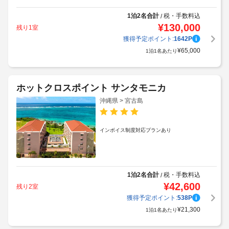
1泊2名合計
税・手数料込
/
¥
130,000
残り1室
獲得予定ポイント:
1642
P
¥
65,000
1泊1名あたり
ホットクロスポイント サンタモニカ
沖縄県 > 宮古島
インボイス制度対応プランあり
1泊2名合計
税・手数料込
/
¥
42,600
残り2室
獲得予定ポイント:
538
P
¥
21,300
1泊1名あたり