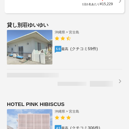
¥
15,229
1泊1名あたり
HOTEL PINK HIBISCUS
沖縄県 > 宮古島
(クチコミ306件)
最高
4.5
1泊2名合計
税・手数料込
/
¥
24,228
残り1室
キャンセル料無料
（~8/10)
¥
12,114
1泊1名あたり
ホテル カリフォルニア 宮古島リゾート
沖縄県 > 宮古島