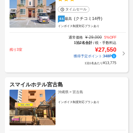
タイムセール
(クチコミ14件)
最高
4.6
インボイス制度対応プランあり
¥
29,000
通常価格
5
%OFF
1泊2名合計
税・手数料込
/
¥
27,550
残り3室
獲得予定ポイント:
348
P
¥
13,775
1泊1名あたり
スマイルホテル宮古島
沖縄県 > 宮古島
インボイス制度対応プランあり