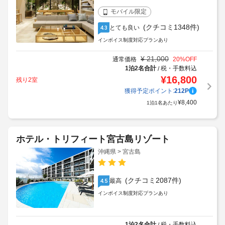
モバイル限定
(クチコミ1348件)
とても良い
4.3
インボイス制度対応プランあり
¥
21,000
通常価格
20
%OFF
1泊2名合計
税・手数料込
/
¥
16,800
残り2室
獲得予定ポイント:
212
P
¥
8,400
1泊1名あたり
ホテル・トリフィート宮古島リゾート
沖縄県 > 宮古島
(クチコミ2087件)
最高
4.5
インボイス制度対応プランあり
1泊2名合計
税・手数料込
/