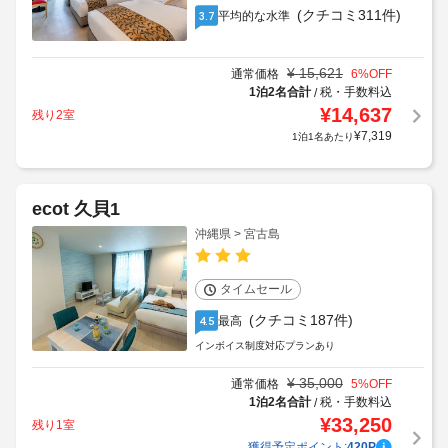
(クチコミ311件)
平均的な水準
3.7
¥
15,621
通常価格
6
%OFF
1泊2名合計
税・手数料込
/
¥
14,637
残り2室
¥
7,319
1泊1名あたり
ecot 久貝1
沖縄県 > 宮古島
タイムセール
(クチコミ187件)
最高
4.5
インボイス制度対応プランあり
¥
35,000
通常価格
5
%OFF
1泊2名合計
税・手数料込
/
¥
33,250
残り1室
獲得予定ポイント:
420
P