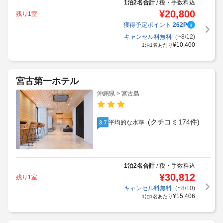
1泊2名合計
税・手数料込
/
¥
20,800
残り1室
獲得予定ポイント:
262
P
キャンセル料無料
（~8/12)
¥
10,400
1泊1名あたり
宮古第一ホテル
沖縄県 > 宮古島
(クチコミ174件)
平均的な水準
3.7
1泊2名合計
税・手数料込
/
¥
30,812
残り1室
キャンセル料無料
（~8/10)
¥
15,406
1泊1名あたり