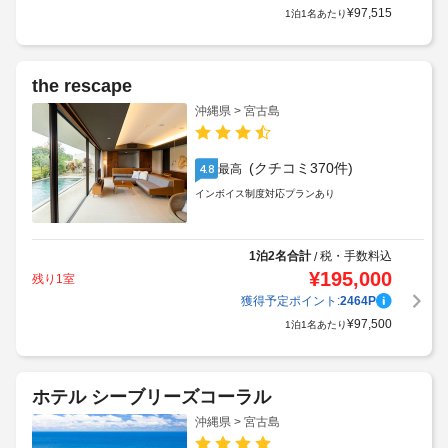
¥
97,515
1泊1名あたり
the rescape
沖縄県 > 宮古島
(クチコミ370件)
最高
4.8
インボイス制度対応プランあり
1泊2名合計
税・手数料込
/
¥
195,000
残り1室
獲得予定ポイント:
2464
P
¥
97,500
1泊1名あたり
ホテル シーブリーズコーラル
沖縄県 > 宮古島