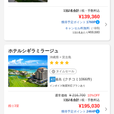
1泊2名合計
税・手数料込
/
¥
139,360
獲得予定ポイント:
1760
P
キャンセル料無料
（~8/9)
¥
69,680
1泊1名あたり
ホテルシギラミラージュ
沖縄県 > 宮古島
タイムセール
(クチコミ1066件)
最高
4.7
インボイス制度対応プランあり
¥
216,700
通常価格
10
%OFF
1泊2名合計
税・手数料込
/
¥
195,030
残り3室
獲得予定ポイント:
2464
P