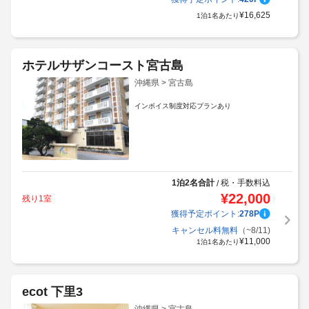
¥
16,625
1泊1名あたり
ホテルサザンコースト宮古島
沖縄県 > 宮古島
インボイス制度対応プランあり
1泊2名合計
税・手数料込
/
¥
22,000
残り1室
獲得予定ポイント:
278
P
キャンセル料無料
（~8/11)
¥
11,000
1泊1名あたり
ecot 下里3