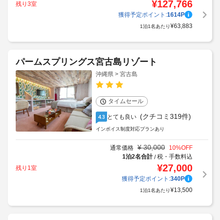
¥
127,766
残り3室
獲得予定ポイント:
1614
P
¥
63,883
1泊1名あたり
パームスプリングス宮古島リゾート
沖縄県 > 宮古島
タイムセール
(クチコミ319件)
とても良い
4.3
インボイス制度対応プランあり
¥
30,000
通常価格
10
%OFF
1泊2名合計
税・手数料込
/
¥
27,000
残り1室
獲得予定ポイント:
340
P
¥
13,500
1泊1名あたり