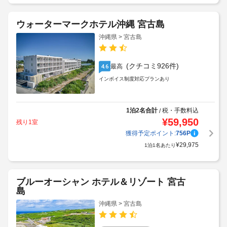
ウォーターマークホテル沖縄 宮古島
沖縄県 > 宮古島
(クチコミ926件)
最高
4.6
インボイス制度対応プランあり
1泊2名合計
税・手数料込
/
¥
59,950
残り1室
獲得予定ポイント:
756
P
¥
29,975
1泊1名あたり
ブルーオーシャン ホテル＆リゾート 宮古
島
沖縄県 > 宮古島