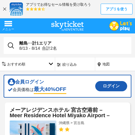
離島···計1エリア
8/13 - 8/14
合計
2
名
地図
絞り込み
会員ログイン
ログイン
最大
40
%OFF
会員価格は
メーアレジデンスホテル 宮古空港前 –
Meer Residence Hotel Miyako Airport –
沖縄県 > 宮古島