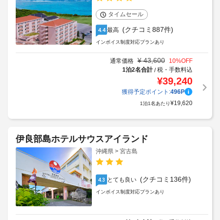
タイムセール
(クチコミ887件)
最高
4.4
インボイス制度対応プランあり
¥
43,600
通常価格
10
%OFF
1泊2名合計
税・手数料込
/
¥
39,240
獲得予定ポイント:
496
P
¥
19,620
1泊1名あたり
伊良部島ホテルサウスアイランド
沖縄県 > 宮古島
(クチコミ136件)
とても良い
4.3
インボイス制度対応プランあり