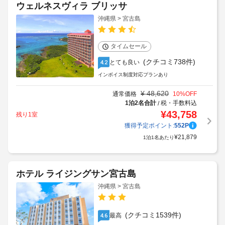
ウェルネスヴィラ ブリッサ
沖縄県 > 宮古島
タイムセール
(クチコミ738件)
とても良い
4.2
インボイス制度対応プランあり
¥
48,620
通常価格
10
%OFF
1泊2名合計
税・手数料込
/
¥
43,758
残り1室
獲得予定ポイント:
552
P
¥
21,879
1泊1名あたり
ホテル ライジングサン宮古島
沖縄県 > 宮古島
(クチコミ1539件)
最高
4.6