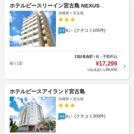
ホテルピースリーイン宮古島 NEXUS
沖縄県 > 宮古島
(クチコミ105件)
良い
3.9
1泊2名合計
税・手数料込
/
¥
17,299
残り1室
¥
8,650
1泊1名あたり
ホテルピースアイランド宮古島
沖縄県 > 宮古島
(クチコミ309件)
良い
4.0