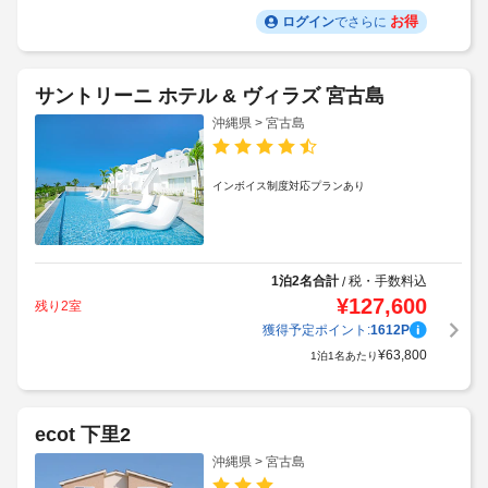
お得
ログイン
でさらに
サントリーニ ホテル & ヴィラズ 宮古島
沖縄県 > 宮古島
インボイス制度対応プランあり
1泊2名合計
税・手数料込
/
¥
127,600
残り2室
獲得予定ポイント:
1612
P
¥
63,800
1泊1名あたり
ecot 下里2
沖縄県 > 宮古島