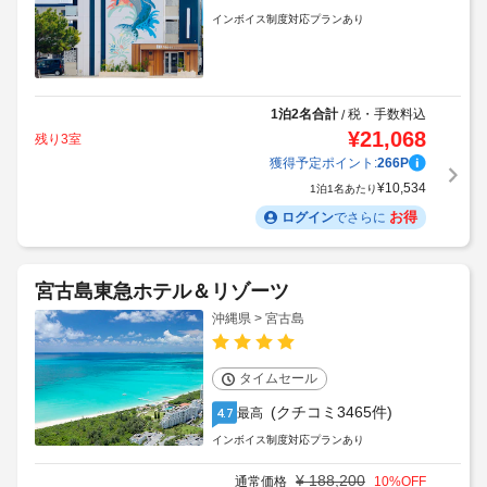
インボイス制度対応プランあり
1泊2名合計
税・手数料込
/
¥
21,068
残り3室
獲得予定ポイント:
266
P
¥
10,534
1泊1名あたり
お得
ログイン
でさらに
宮古島東急ホテル＆リゾーツ
沖縄県 > 宮古島
タイムセール
(クチコミ3465件)
最高
4.7
インボイス制度対応プランあり
¥
188,200
通常価格
10
%OFF