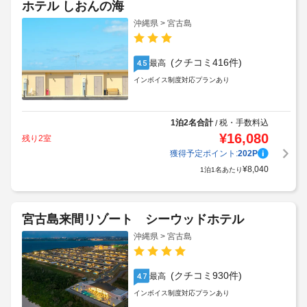
ホテル しおんの海
沖縄県 > 宮古島
(クチコミ416件)
最高
4.5
インボイス制度対応プランあり
1泊2名合計
税・手数料込
/
¥
16,080
残り2室
獲得予定ポイント:
202
P
¥
8,040
1泊1名あたり
宮古島来間リゾート シーウッドホテル
沖縄県 > 宮古島
(クチコミ930件)
最高
4.7
インボイス制度対応プランあり