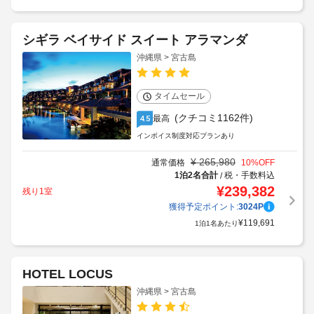
シギラ ベイサイド スイート アラマンダ
沖縄県 > 宮古島
タイムセール
(クチコミ1162件)
最高
4.5
インボイス制度対応プランあり
¥
265,980
通常価格
10
%OFF
1泊2名合計
税・手数料込
/
¥
239,382
残り1室
獲得予定ポイント:
3024
P
¥
119,691
1泊1名あたり
HOTEL LOCUS
沖縄県 > 宮古島