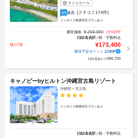
タイムセール
(クチコミ174件)
最高
4.9
インボイス制度対応プランあり
¥
204,000
通常価格
15
%OFF
1泊2名合計
税・手数料込
/
¥
173,400
残り2室
獲得予定ポイント:
2190
P
¥
86,700
1泊1名あたり
キャノピーbyヒルトン沖縄宮古島リゾート
沖縄県 > 宮古島
インボイス制度対応プランあり
1泊2名合計
税・手数料込
/