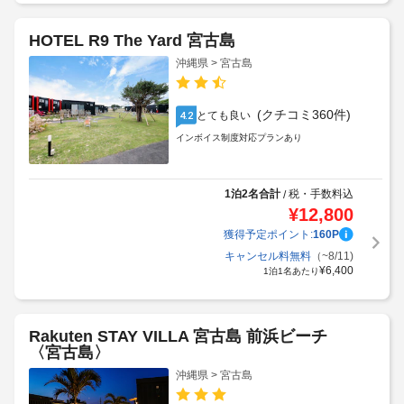
HOTEL R9 The Yard 宮古島
沖縄県 > 宮古島
(クチコミ360件)
とても良い
4.2
インボイス制度対応プランあり
1泊2名合計
税・手数料込
/
¥
12,800
獲得予定ポイント:
160
P
キャンセル料無料
（~8/11)
¥
6,400
1泊1名あたり
Rakuten STAY VILLA 宮古島 前浜ビーチ
〈宮古島〉
沖縄県 > 宮古島