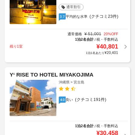
通常割引
(クチコミ23件)
平均的な水準
3.7
¥
51,001
通常価格
20
%OFF
1泊2名合計
税・手数料込
/
¥
40,801
残り1室
¥
20,401
1泊1名あたり
Y‘ RISE TO HOTEL MIYAKOJIMA
沖縄県 > 宮古島
(クチコミ191件)
良い
4.0
1泊2名合計
税・手数料込
/
¥
30,458