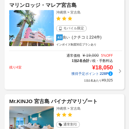
マリンロッジ・マレア宮古島
沖縄県 > 宮古島
モバイル限定
(クチコミ224件)
良い
4.0
インボイス制度対応プランあり
¥
19,000
通常価格
5
%OFF
1泊2名合計
税・手数料込
/
¥
18,050
残り4室
獲得予定ポイント:
228
P
¥
9,025
1泊1名あたり
Mr.KINJO 宮古島 パイナガマリゾート
沖縄県 > 宮古島
通常割引