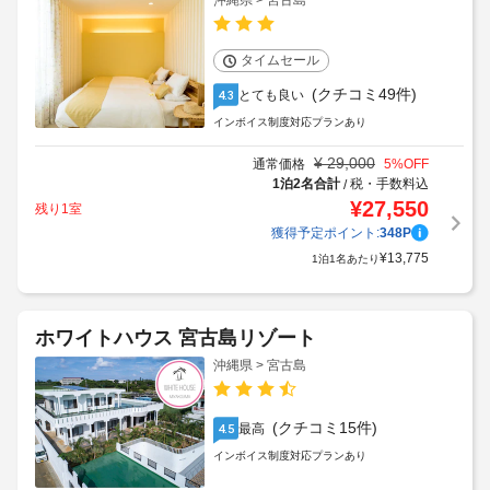
沖縄県 > 宮古島
タイムセール
(クチコミ49件)
とても良い
4.3
インボイス制度対応プランあり
¥
29,000
通常価格
5
%OFF
1泊2名合計
税・手数料込
/
¥
27,550
残り1室
獲得予定ポイント:
348
P
¥
13,775
1泊1名あたり
ホワイトハウス 宮古島リゾート
沖縄県 > 宮古島
(クチコミ15件)
最高
4.5
インボイス制度対応プランあり