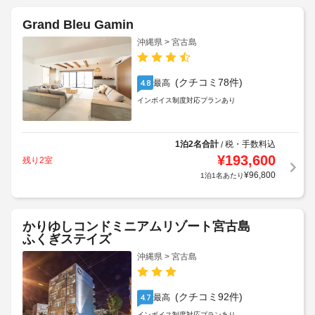
Grand Bleu Gamin
沖縄県 > 宮古島
(クチコミ78件)
最高
4.8
インボイス制度対応プランあり
1泊2名合計
税・手数料込
/
¥
193,600
残り2室
¥
96,800
1泊1名あたり
かりゆしコンドミニアムリゾート宮古島
ふくぎステイズ
沖縄県 > 宮古島
(クチコミ92件)
最高
4.7
インボイス制度対応プランあり