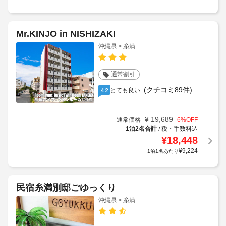
Mr.KINJO in NISHIZAKI
沖縄県 > 糸満
通常割引
(クチコミ89件)
とても良い
4.2
¥
19,689
通常価格
6
%OFF
1泊2名合計
税・手数料込
/
¥
18,448
¥
9,224
1泊1名あたり
民宿糸満別邸ごゆっくり
沖縄県 > 糸満