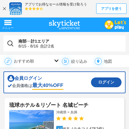
南部···計1エリア
8/15 - 8/16
合計
2
名
地図
絞り込み
会員ログイン
ログイン
最大
40
%OFF
会員価格は
琉球ホテル＆リゾート 名城ビーチ
沖縄県 > 糸満
(クチコミ4752件)
4.7