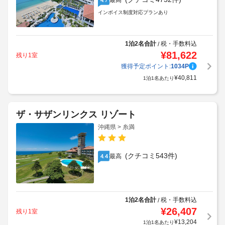
最高
インボイス制度対応プランあり
1泊2名合計
税・手数料込
/
¥
81,622
残り1室
獲得予定ポイント:
1034
P
¥
40,811
1泊1名あたり
ザ・サザンリンクス リゾート
沖縄県 > 糸満
(クチコミ543件)
最高
4.4
1泊2名合計
税・手数料込
/
¥
26,407
残り1室
¥
13,204
1泊1名あたり