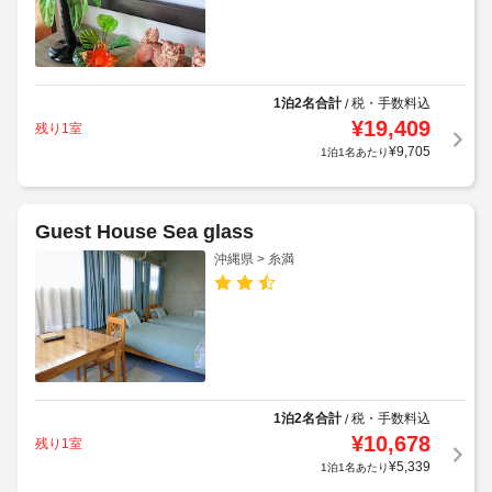
1泊2名合計
税・手数料込
/
¥
19,409
残り1室
¥
9,705
1泊1名あたり
Guest House Sea glass
沖縄県 > 糸満
1泊2名合計
税・手数料込
/
¥
10,678
残り1室
¥
5,339
1泊1名あたり