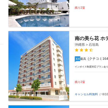
残り2室
南の美ら花 ホ
沖縄県 > 石垣島
(クチコミ164
最高
4.4
インボイス制度対応プランあ
残り2室
キャンセル料無料
（~8/10