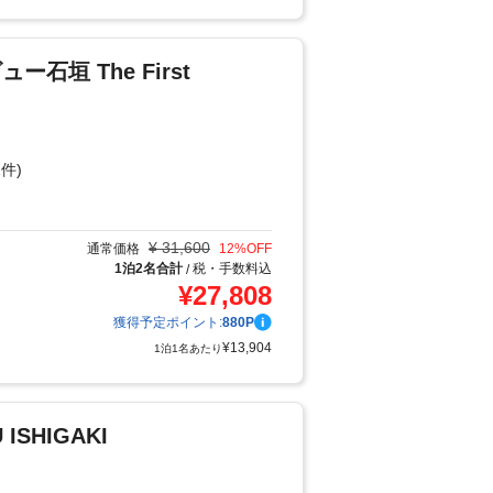
石垣 The First
件)
り
¥
31,600
通常価格
12
%OFF
1泊2名合計
税・手数料込
/
¥
27,808
獲得予定ポイント:
880
P
¥
13,904
1泊1名あたり
 ISHIGAKI