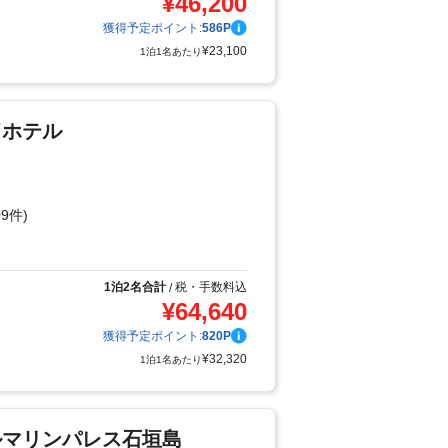
¥
46,200
獲得予定ポイント:
586
P
¥
23,100
1泊1名あたり
ドホテル
9件)
り
1泊2名合計
税・手数料込
/
¥
64,640
獲得予定ポイント:
820
P
¥
32,320
1泊1名あたり
ルマリンパレス石垣島