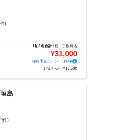
件)
り
1泊2名合計
税・手数料込
/
¥
31,000
獲得予定ポイント:
394
P
¥
15,500
1泊1名あたり
石垣島
9件)
り