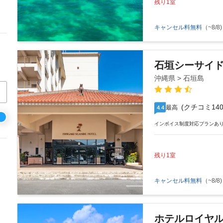
残り1室
キャンセル料無料
（~8/8)
石垣シーサイ
沖縄県 > 石垣島
(クチコミ140
最高
4.4
インボイス制度対応プランあ
残り1室
キャンセル料無料
（~8/8)
ホテルロイヤ