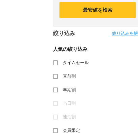
calendar
calendar
and
and
最安値を検索
select
select
a
a
date.
date.
Press
Press
絞り込み
the
the
絞り込みを解
question
question
mark
mark
人気の絞り込み
key
key
to
to
get
get
タイムセール
the
the
keyboard
keyboard
直前割
shortcuts
shortcuts
for
for
changing
changing
早期割
dates.
dates.
当日割
連泊割
会員限定