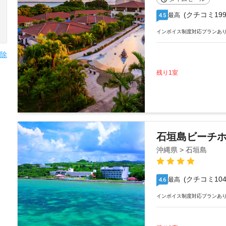
(クチコミ199
最高
4.5
インボイス制度対応プランあ
除
残り1室
石垣島ビーチ
沖縄県 > 石垣島
(クチコミ104
最高
4.6
インボイス制度対応プランあ