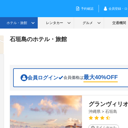
石垣島のホテル・旅館
最大
40
%OFF
会員ログイン
会員価格は
グランヴィリ
沖縄県 > 石垣島
タイムセール