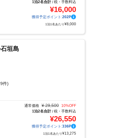
1泊2名合計
税・手数料込
/
¥
16,000
獲得予定ポイント:
202
P
¥
8,000
1泊1名あたり
ル石垣島
9件)
り
¥
29,500
通常価格
10
%OFF
1泊2名合計
税・手数料込
/
¥
26,550
獲得予定ポイント:
336
P
¥
13,275
1泊1名あたり