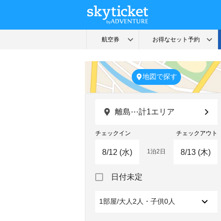
地図で探す
離島⋯計1エリア
チェックイン
チェックアウト
1泊2日
Navigate
Navigate
日付未定
forward
backward
to
to
interact
interact
1部屋/大人2人・子供0人
with
with
the
the