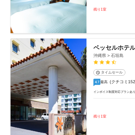
残り1室
ベッセルホテ
沖縄県 > 石垣島
タイムセール
(クチコミ152
最高
4.7
インボイス制度対応プランあ
残り1室