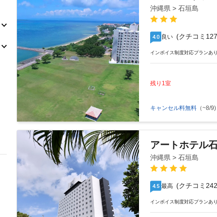
沖縄県 > 石垣島
(クチコミ127
良い
4.0
インボイス制度対応プランあ
残り1室
キャンセル料無料
（~8/9)
アートホテル
沖縄県 > 石垣島
(クチコミ242
最高
4.5
インボイス制度対応プランあ