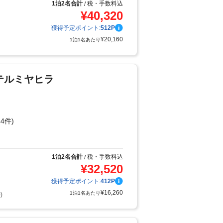
1泊2名合計
税・手数料込
/
¥
40,320
獲得予定ポイント:
512
P
¥
20,160
1泊1名あたり
テルミヤヒラ
4件)
り
1泊2名合計
税・手数料込
/
¥
32,520
獲得予定ポイント:
412
P
¥
16,260
1泊1名あたり
)