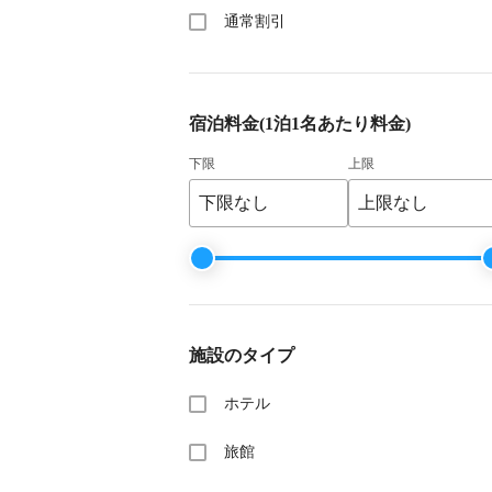
通常割引
宿泊料金
(1泊1名あたり料金)
下限
上限
施設のタイプ
ホテル
旅館