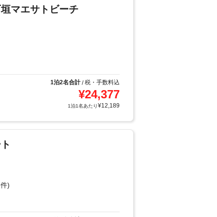
石垣マエサトビーチ
1泊2名合計
税・手数料込
/
¥
24,377
¥
12,189
1泊1名あたり
ート
件)
り