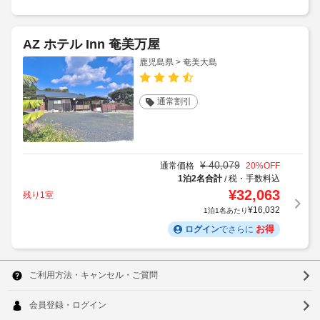
AZ ホテル Inn 奄美万屋
鹿児島県 > 奄美大島
通常割引
¥
40,079
通常価格
20
%OFF
1泊2名合計
税・手数料込
/
¥
32,063
残り1室
¥
16,032
1泊1名あたり
お得
ログイン
でさらに