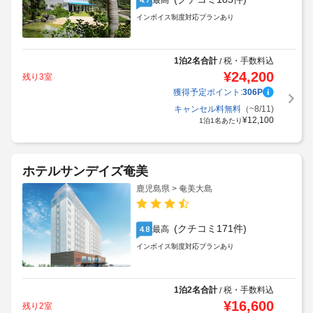
最高
インボイス制度対応プランあり
1泊2名合計
税・手数料込
/
¥
24,200
残り3室
獲得予定ポイント:
306
P
キャンセル料無料
（~8/11)
¥
12,100
1泊1名あたり
ホテルサンデイズ奄美
鹿児島県 > 奄美大島
(クチコミ171件)
最高
4.8
インボイス制度対応プランあり
1泊2名合計
税・手数料込
/
¥
16,600
残り2室