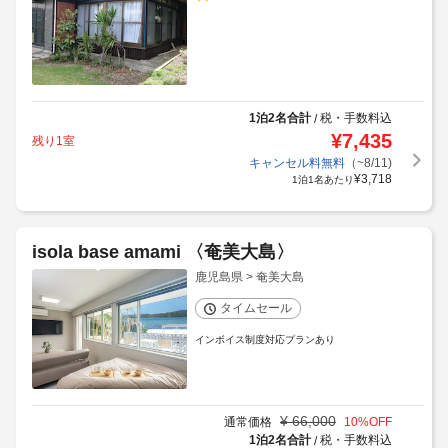
1泊2名合計
税・手数料込
/
¥
7,435
残り1室
キャンセル料無料
（~8/11)
¥
3,718
1泊1名あたり
isola base amami 〈奄美大島〉
鹿児島県 > 奄美大島
タイムセール
インボイス制度対応プランあり
¥
66,000
通常価格
10
%OFF
1泊2名合計
税・手数料込
/