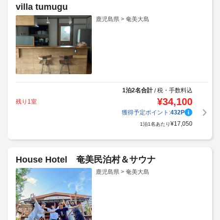
villa tumugu
鹿児島県 > 奄美大島
1泊2名合計
税・手数料込
/
¥
34,100
残り1室
獲得予定ポイント:
432
P
¥
17,050
1泊1名あたり
House Hotel 奄美民泊村＆サウナ
鹿児島県 > 奄美大島