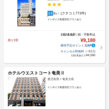
(クチコミ773件)
良い
3.9
インボイス制度対応プランあり
1泊2名合計
税・手数料込
/
¥
9,180
残り3室
獲得予定ポイント:
116
P
キャンセル料無料
（~8/12)
¥
4,590
1泊1名あたり
ホテルウエストコート奄美Ⅱ
鹿児島県 > 奄美大島
インボイス制度対応プランあり