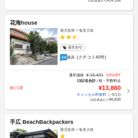
¥
14,538
1泊1名あたり
花海house
鹿児島県 > 奄美大島
通常割引
(クチコミ40件)
最高
4.8
¥
15,401
通常価格
10
%OFF
1泊2名合計
税・手数料込
/
¥
13,860
残り1室
キャンセル料無料
（~8/13)
¥
6,930
1泊1名あたり
手広 BeachBackpackers
鹿児島県 > 奄美大島