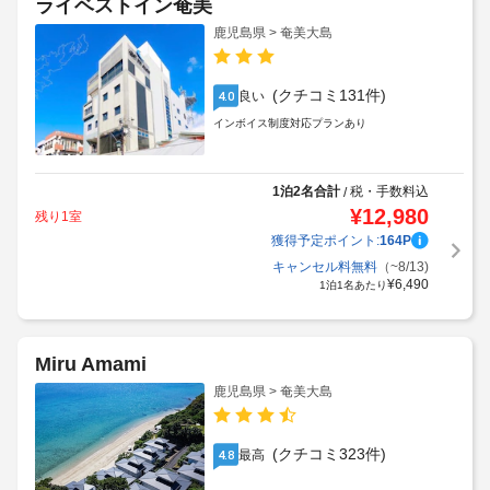
ライベストイン奄美
鹿児島県 > 奄美大島
(クチコミ131件)
良い
4.0
インボイス制度対応プランあり
1泊2名合計
税・手数料込
/
¥
12,980
残り1室
獲得予定ポイント:
164
P
キャンセル料無料
（~8/13)
¥
6,490
1泊1名あたり
Miru Amami
鹿児島県 > 奄美大島
(クチコミ323件)
最高
4.8