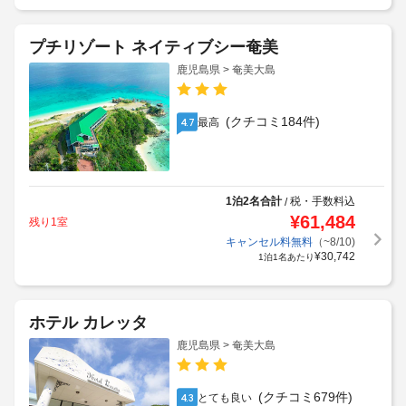
プチリゾート ネイティブシー奄美
鹿児島県 > 奄美大島
(クチコミ184件)
最高
4.7
1泊2名合計
税・手数料込
/
¥
61,484
残り1室
キャンセル料無料
（~8/10)
¥
30,742
1泊1名あたり
ホテル カレッタ
鹿児島県 > 奄美大島
(クチコミ679件)
とても良い
4.3