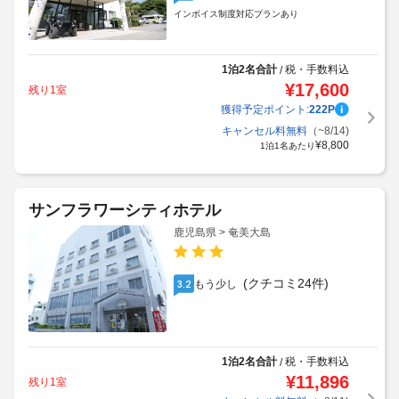
インボイス制度対応プランあり
1泊2名合計
税・手数料込
/
¥
17,600
残り1室
獲得予定ポイント:
222
P
キャンセル料無料
（~8/14)
¥
8,800
1泊1名あたり
サンフラワーシティホテル
鹿児島県 > 奄美大島
(クチコミ24件)
もう少し
3.2
1泊2名合計
税・手数料込
/
¥
11,896
残り1室