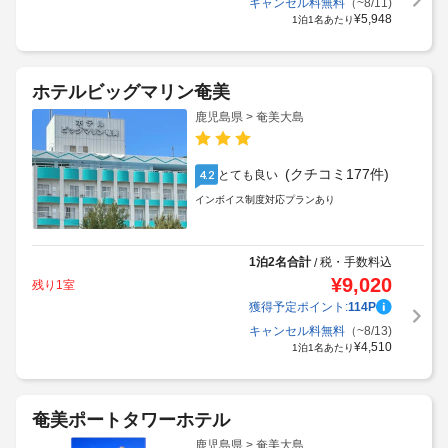
キャンセル料無料
（~8/11)
¥
5,948
1泊1名あたり
ホテルビッグマリン奄美
鹿児島県 > 奄美大島
(クチコミ177件)
とても良い
4.2
インボイス制度対応プランあり
1泊2名合計
税・手数料込
/
¥
9,020
残り1室
獲得予定ポイント:
114
P
キャンセル料無料
（~8/13)
¥
4,510
1泊1名あたり
奄美ポートタワーホテル
鹿児島県 > 奄美大島