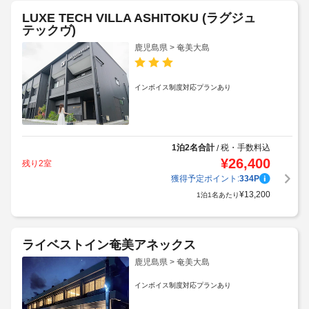
LUXE TECH VILLA ASHITOKU (ラグジュ
テックヴ)
鹿児島県 > 奄美大島
インボイス制度対応プランあり
1泊2名合計
税・手数料込
/
¥
26,400
残り2室
獲得予定ポイント:
334
P
¥
13,200
1泊1名あたり
ライベストイン奄美アネックス
鹿児島県 > 奄美大島
インボイス制度対応プランあり