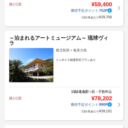
¥
59,400
残り1室
獲得予定ポイント:
752
P
¥
29,700
1泊1名あたり
～泊まれるアートミュージアム～ 琉球ヴィ
ラ
鹿児島県 > 奄美大島
インボイス制度対応プランあり
1泊2名合計
税・手数料込
/
¥
78,202
残り1室
獲得予定ポイント:
990
P
¥
39,101
1泊1名あたり