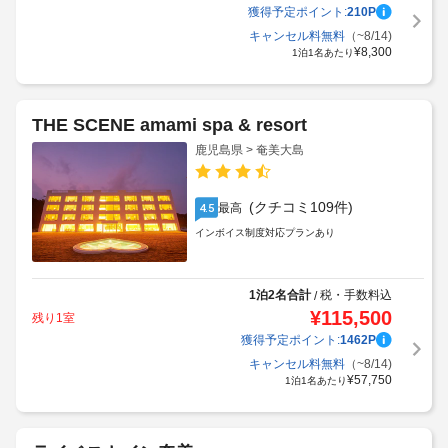
獲得予定ポイント:
210
P
キャンセル料無料
（~8/14)
¥
8,300
1泊1名あたり
THE SCENE amami spa & resort
鹿児島県 > 奄美大島
(クチコミ109件)
最高
4.5
インボイス制度対応プランあり
1泊2名合計
税・手数料込
/
¥
115,500
残り1室
獲得予定ポイント:
1462
P
キャンセル料無料
（~8/14)
¥
57,750
1泊1名あたり