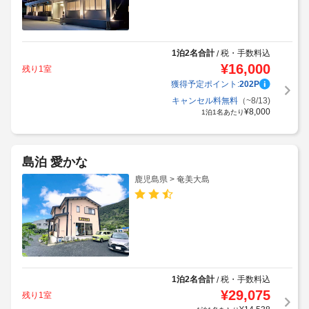
1泊2名合計
税・手数料込
/
¥
16,000
残り1室
獲得予定ポイント:
202
P
キャンセル料無料
（~8/13)
¥
8,000
1泊1名あたり
島泊 愛かな
鹿児島県 > 奄美大島
1泊2名合計
税・手数料込
/
¥
29,075
残り1室