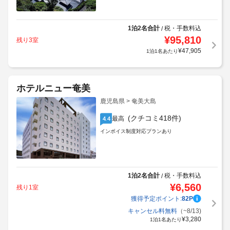
1泊2名合計
税・手数料込
/
¥
95,810
残り3室
¥
47,905
1泊1名あたり
ホテルニュー奄美
鹿児島県 > 奄美大島
(クチコミ418件)
最高
4.4
インボイス制度対応プランあり
1泊2名合計
税・手数料込
/
¥
6,560
残り1室
獲得予定ポイント:
82
P
キャンセル料無料
（~8/13)
¥
3,280
1泊1名あたり