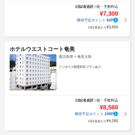
1泊2名合計
税・手数料込
/
¥
7,300
獲得予定ポイント:
92
P
¥
3,650
1泊1名あたり
ホテルウエストコート奄美
鹿児島県 > 奄美大島
インボイス制度対応プランあり
1泊2名合計
税・手数料込
/
¥
8,560
獲得予定ポイント:
108
P
¥
4,280
1泊1名あたり