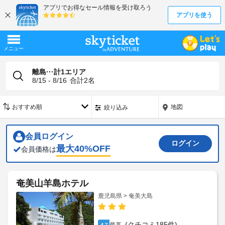
離島···計1エリア
8/15 - 8/16
合計
2
名
地図
絞り込み
会員ログイン
ログイン
最大
40
%OFF
会員価格は
奄美山羊島ホテル
鹿児島県 > 奄美大島
(クチコミ185件)
4.7