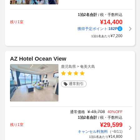
1泊2名合計
税・手数料込
/
¥
14,400
残り1室
獲得予定ポイント:
182
P
¥
7,200
1泊1名あたり
AZ Hotel Ocean View
鹿児島県 > 奄美大島
通常割引
¥
49,708
通常価格
40
%OFF
1泊2名合計
税・手数料込
/
¥
29,599
残り1室
キャンセル料無料
（~8/11)
¥
14,800
1泊1名あたり