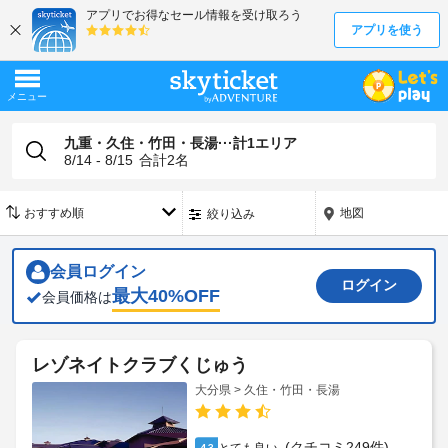
九重・久住・竹田・長湯···計1エリア
8/14 - 8/15
合計
2
名
地図
絞り込み
会員ログイン
ログイン
最大
40
%OFF
会員価格は
レゾネイトクラブくじゅう
大分県 > 久住・竹田・長湯
(クチコミ249件)
4.3