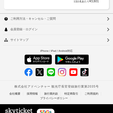
¥
3,601
1泊1名あたり