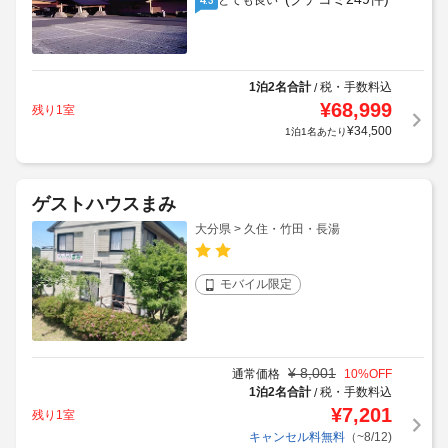
とても良い
1泊2名合計
税・手数料込
/
¥
68,999
残り1室
¥
34,500
1泊1名あたり
ゲストハウスまみ
大分県 > 久住・竹田・長湯
モバイル限定
¥
8,001
通常価格
10
%OFF
1泊2名合計
税・手数料込
/
¥
7,201
残り1室
キャンセル料無料
（~8/12)