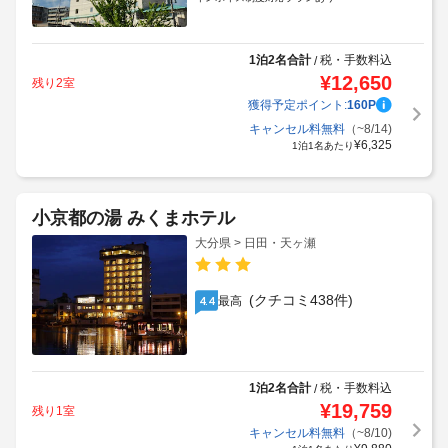
1泊2名合計
税・手数料込
/
¥
12,650
残り2室
獲得予定ポイント:
160
P
キャンセル料無料
（~8/14)
¥
6,325
1泊1名あたり
小京都の湯 みくまホテル
大分県 > 日田・天ヶ瀬
(クチコミ438件)
最高
4.4
1泊2名合計
税・手数料込
/
¥
19,759
残り1室
キャンセル料無料
（~8/10)