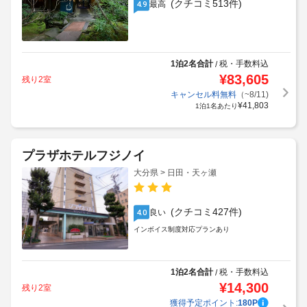
(クチコミ513件)
最高
4.9
1泊2名合計
税・手数料込
/
¥
83,605
残り2室
キャンセル料無料
（~8/11)
¥
41,803
1泊1名あたり
プラザホテルフジノイ
大分県 > 日田・天ヶ瀬
(クチコミ427件)
良い
4.0
インボイス制度対応プランあり
1泊2名合計
税・手数料込
/
¥
14,300
残り2室
獲得予定ポイント:
180
P