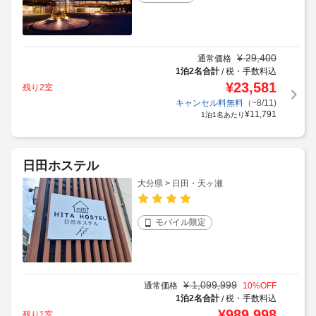
¥
29,400
通常価格
1泊2名合計
税・手数料込
/
¥
23,581
残り2室
キャンセル料無料
（~8/11)
¥
11,791
1泊1名あたり
日田ホステル
大分県 > 日田・天ヶ瀬
モバイル限定
¥
1,099,999
通常価格
10
%OFF
1泊2名合計
税・手数料込
/
¥
989,998
残り1室