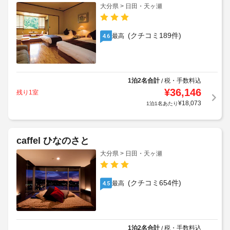
大分県 > 日田・天ヶ瀬
(クチコミ189件)
最高
4.6
1泊2名合計
税・手数料込
/
¥
36,146
残り1室
¥
18,073
1泊1名あたり
caffel ひなのさと
大分県 > 日田・天ヶ瀬
(クチコミ654件)
最高
4.5
1泊2名合計
税・手数料込
/