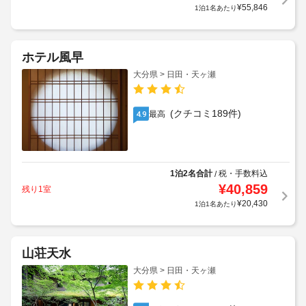
¥
55,846
1泊1名あたり
ホテル風早
大分県 > 日田・天ヶ瀬
(クチコミ189件)
最高
4.9
1泊2名合計
税・手数料込
/
¥
40,859
残り1室
¥
20,430
1泊1名あたり
山荘天水
大分県 > 日田・天ヶ瀬