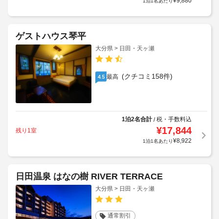
¥
9,880
1泊1名あたり
ゲストハウス琴平
大分県 > 日田・天ヶ瀬
(クチコミ158件)
最高
4.5
1泊2名合計
税・手数料込
/
¥
17,844
残り1室
¥
8,922
1泊1名あたり
日田温泉 はなの樹 RIVER TERRACE
大分県 > 日田・天ヶ瀬
通常割引