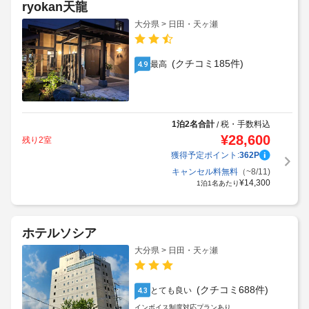
ryokan天龍
大分県 > 日田・天ヶ瀬
(クチコミ185件)
最高
4.9
1泊2名合計
税・手数料込
/
¥
28,600
残り2室
獲得予定ポイント:
362
P
キャンセル料無料
（~8/11)
¥
14,300
1泊1名あたり
ホテルソシア
大分県 > 日田・天ヶ瀬
(クチコミ688件)
とても良い
4.3
インボイス制度対応プランあり