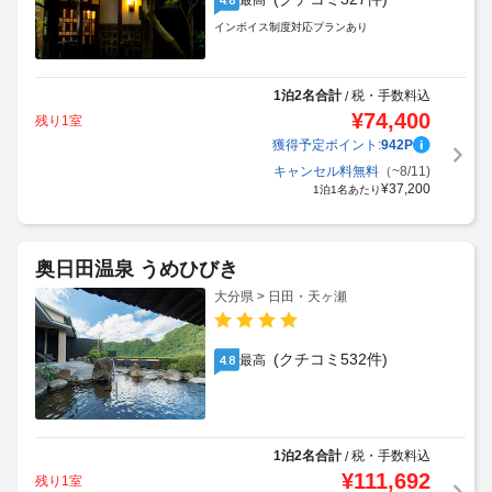
最高
インボイス制度対応プランあり
1泊2名合計
税・手数料込
/
¥
74,400
残り1室
獲得予定ポイント:
942
P
キャンセル料無料
（~8/11)
¥
37,200
1泊1名あたり
奥日田温泉 うめひびき
大分県 > 日田・天ヶ瀬
(クチコミ532件)
最高
4.8
1泊2名合計
税・手数料込
/
¥
111,692
残り1室