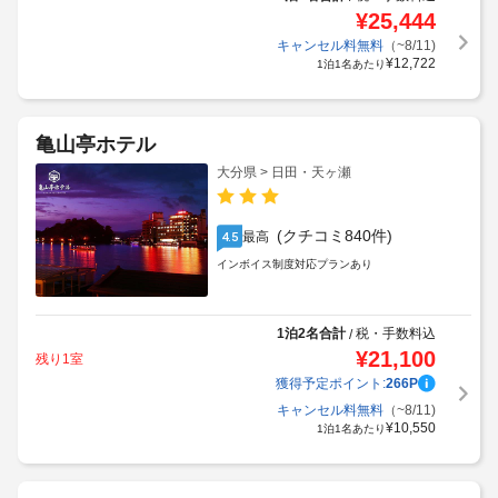
¥
25,444
キャンセル料無料
（~8/11)
¥
12,722
1泊1名あたり
亀山亭ホテル
大分県 > 日田・天ヶ瀬
(クチコミ840件)
最高
4.5
インボイス制度対応プランあり
1泊2名合計
税・手数料込
/
¥
21,100
残り1室
獲得予定ポイント:
266
P
キャンセル料無料
（~8/11)
¥
10,550
1泊1名あたり