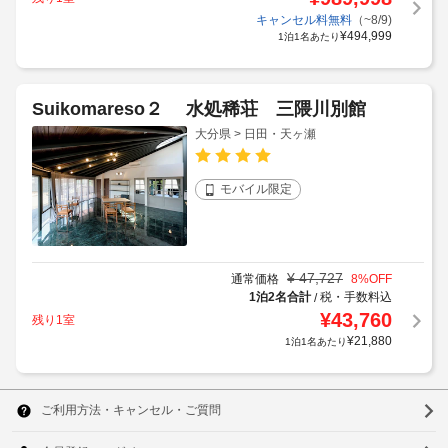
キャンセル料無料
（~8/9)
¥
494,999
1泊1名あたり
Suikomareso２ 水処稀荘 三隈川別館
大分県 > 日田・天ヶ瀬
モバイル限定
¥
47,727
通常価格
8
%OFF
1泊2名合計
税・手数料込
/
¥
43,760
残り1室
¥
21,880
1泊1名あたり