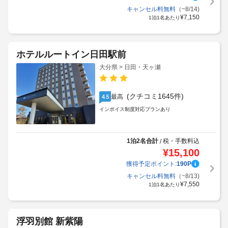
キャンセル料無料
（~8/14)
¥
7,150
1泊1名あたり
ホテルルートイン日田駅前
大分県 > 日田・天ヶ瀬
(クチコミ1645件)
最高
4.5
インボイス制度対応プランあり
1泊2名合計
税・手数料込
/
¥
15,100
獲得予定ポイント:
190
P
キャンセル料無料
（~8/13)
¥
7,550
1泊1名あたり
浮羽別館 新紫陽