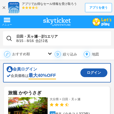
日田・天ヶ瀬···計1エリア
8/15 - 8/16
合計
2
名
地図
絞り込み
会員ログイン
ログイン
最大
40
%OFF
会員価格は
旅籠 かやうさぎ
大分県 > 日田・天ヶ瀬
(クチコミ327件)
4.8