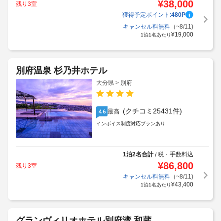
¥
38,000
残り3室
獲得予定ポイント:
480
P
キャンセル料無料
（~8/11)
¥
19,000
1泊1名あたり
別府温泉 杉乃井ホテル
大分県 > 別府
(クチコミ25431件)
最高
4.6
インボイス制度対応プランあり
1泊2名合計
税・手数料込
/
¥
86,800
残り3室
キャンセル料無料
（~8/11)
¥
43,400
1泊1名あたり
グランヴィリオホテル別府湾 和蔵