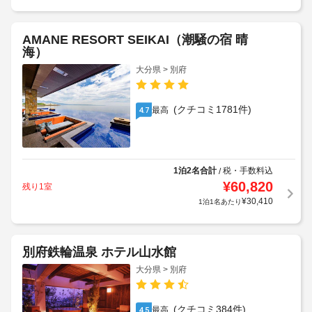
AMANE RESORT SEIKAI（潮騒の宿 晴
海）
大分県 > 別府
(クチコミ1781件)
最高
4.7
1泊2名合計
税・手数料込
/
¥
60,820
残り1室
¥
30,410
1泊1名あたり
別府鉄輪温泉 ホテル山水館
大分県 > 別府
(クチコミ384件)
最高
4.5