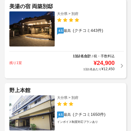
美湯の宿 両築別邸
大分県 > 別府
(クチコミ443件)
最高
4.5
1泊2名合計
税・手数料込
/
¥
24,900
残り1室
¥
12,450
1泊1名あたり
野上本館
大分県 > 別府
(クチコミ1650件)
最高
4.5
インボイス制度対応プランあり