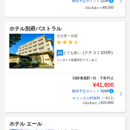
獲得予定ポイント:
214
P
¥
8,500
1泊1名あたり
ホテル別府パストラル
大分県 > 別府
(クチコミ333件)
とても良い
4.3
インボイス制度対応プランあり
1泊2名合計
税・手数料込
/
¥
41,800
獲得予定ポイント:
528
P
キャンセル料無料
（~8/11)
¥
20,900
1泊1名あたり
ホテル エール