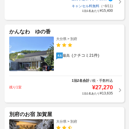
キャンセル料無料
（~8/11)
¥
15,400
1泊1名あたり
かんなわ ゆの香
大分県 > 別府
(クチコミ21件)
最高
4.6
1泊2名合計
税・手数料込
/
¥
27,270
残り1室
¥
13,635
1泊1名あたり
別府のお宿 加賀屋
大分県 > 別府