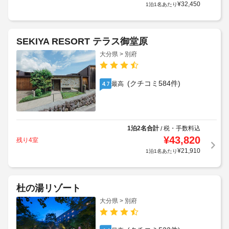
¥
32,450
1泊1名あたり
SEKIYA RESORT テラス御堂原
大分県 > 別府
(クチコミ584件)
最高
4.7
1泊2名合計
税・手数料込
/
¥
43,820
残り4室
¥
21,910
1泊1名あたり
杜の湯リゾート
大分県 > 別府