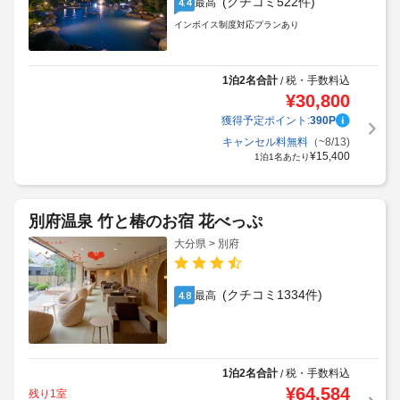
(クチコミ522件)
最高
4.4
インボイス制度対応プランあり
1泊2名合計
税・手数料込
/
¥
30,800
獲得予定ポイント:
390
P
キャンセル料無料
（~8/13)
¥
15,400
1泊1名あたり
別府温泉 竹と椿のお宿 花べっぷ
大分県 > 別府
(クチコミ1334件)
最高
4.8
1泊2名合計
税・手数料込
/
¥
64,584
残り1室