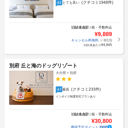
(クチコミ1948件)
とても良い
4.3
1泊2名合計
税・手数料込
/
¥
9,889
キャンセル料無料
（~8/13)
¥
4,945
1泊1名あたり
別府 丘と海のドッグリゾート
大分県 > 別府
(クチコミ233件)
最高
4.7
インボイス制度対応プランあり
1泊2名合計
税・手数料込
/
¥
30,800
獲得予定ポイント:
390
P