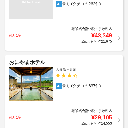
(クチコミ262件)
最高
4.6
1泊2名合計
税・手数料込
/
¥
43,349
残り1室
¥
21,675
1泊1名あたり
おにやまホテル
大分県 > 別府
(クチコミ637件)
最高
4.6
1泊2名合計
税・手数料込
/
¥
29,105
残り1室
¥
14,553
1泊1名あたり