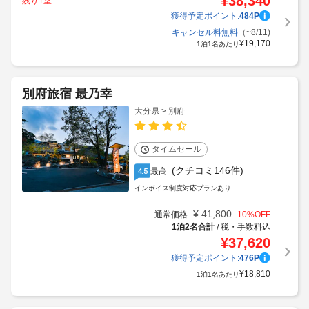
¥
38,340
残り1室
獲得予定ポイント:
484
P
キャンセル料無料
（~8/11)
¥
19,170
1泊1名あたり
別府旅宿 最乃幸
大分県 > 別府
タイムセール
(クチコミ146件)
最高
4.5
インボイス制度対応プランあり
¥
41,800
通常価格
10
%OFF
1泊2名合計
税・手数料込
/
¥
37,620
獲得予定ポイント:
476
P
¥
18,810
1泊1名あたり