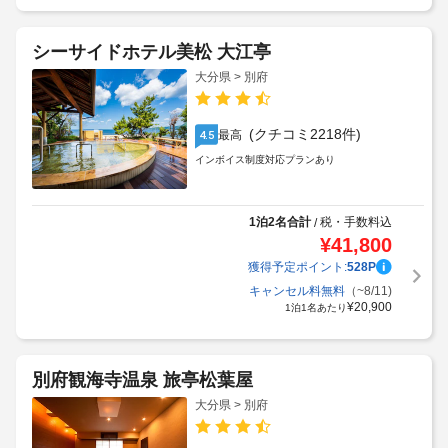
シーサイドホテル美松 大江亭
大分県 > 別府
(クチコミ2218件)
最高
4.5
インボイス制度対応プランあり
1泊2名合計
税・手数料込
/
¥
41,800
獲得予定ポイント:
528
P
キャンセル料無料
（~8/11)
¥
20,900
1泊1名あたり
別府観海寺温泉 旅亭松葉屋
大分県 > 別府