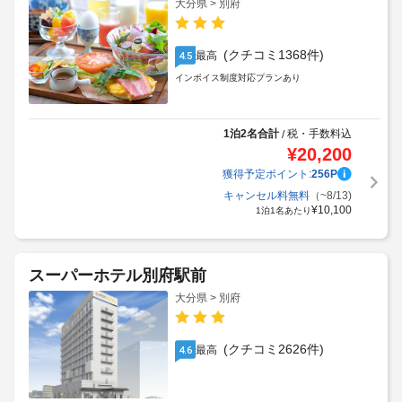
大分県 > 別府
(クチコミ1368件)
最高
4.5
インボイス制度対応プランあり
1泊2名合計
税・手数料込
/
¥
20,200
獲得予定ポイント:
256
P
キャンセル料無料
（~8/13)
¥
10,100
1泊1名あたり
スーパーホテル別府駅前
大分県 > 別府
(クチコミ2626件)
最高
4.6