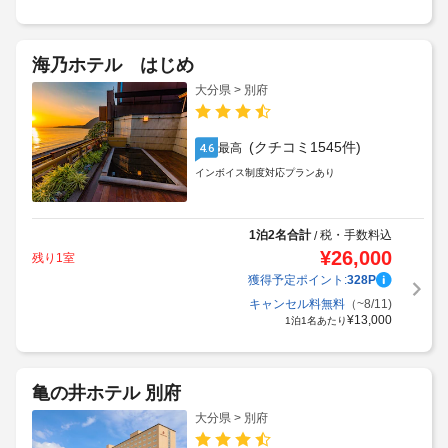
海乃ホテル はじめ
大分県 > 別府
(クチコミ1545件)
最高
4.6
インボイス制度対応プランあり
1泊2名合計
税・手数料込
/
¥
26,000
残り1室
獲得予定ポイント:
328
P
キャンセル料無料
（~8/11)
¥
13,000
1泊1名あたり
亀の井ホテル 別府
大分県 > 別府