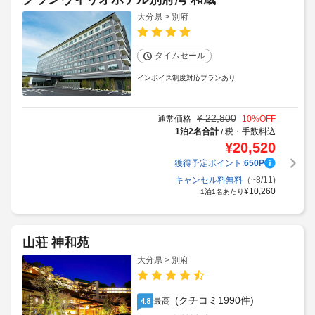
大分県 > 別府
タイムセール
インボイス制度対応プランあり
¥
22,800
通常価格
10
%OFF
1泊2名合計
税・手数料込
/
¥
20,520
獲得予定ポイント:
650
P
キャンセル料無料
（~8/11)
¥
10,260
1泊1名あたり
山荘 神和苑
大分県 > 別府
(クチコミ1990件)
最高
4.8