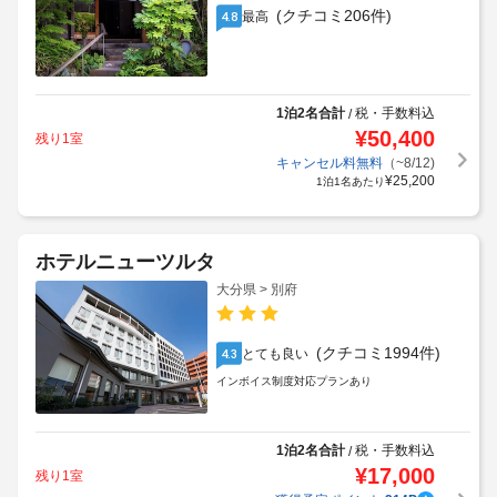
(クチコミ206件)
最高
4.8
1泊2名合計
税・手数料込
/
¥
50,400
残り1室
キャンセル料無料
（~8/12)
¥
25,200
1泊1名あたり
ホテルニューツルタ
大分県 > 別府
(クチコミ1994件)
とても良い
4.3
インボイス制度対応プランあり
1泊2名合計
税・手数料込
/
¥
17,000
残り1室