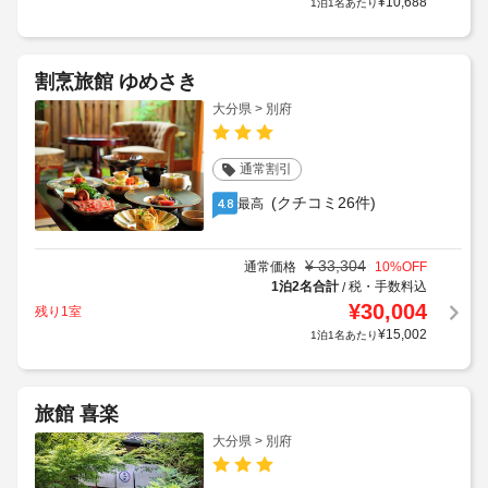
¥
10,688
1泊1名あたり
割烹旅館 ゆめさき
大分県 > 別府
通常割引
(クチコミ26件)
最高
4.8
¥
33,304
通常価格
10
%OFF
1泊2名合計
税・手数料込
/
¥
30,004
残り1室
¥
15,002
1泊1名あたり
旅館 喜楽
大分県 > 別府