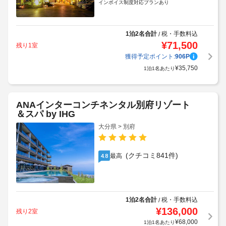
インボイス制度対応プランあり
1泊2名合計
税・手数料込
/
¥
71,500
残り1室
獲得予定ポイント:
906
P
¥
35,750
1泊1名あたり
ANAインターコンチネンタル別府リゾート
＆スパ by IHG
大分県 > 別府
(クチコミ841件)
最高
4.8
1泊2名合計
税・手数料込
/
¥
136,000
残り2室
¥
68,000
1泊1名あたり