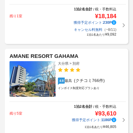
1泊2名合計
税・手数料込
/
¥
18,184
残り1室
獲得予定ポイント:
230
P
キャンセル料無料
（~8/11)
¥
9,092
1泊1名あたり
AMANE RESORT GAHAMA
大分県 > 別府
(クチコミ766件)
最高
4.8
インボイス制度対応プランあり
1泊2名合計
税・手数料込
/
¥
93,610
残り5室
獲得予定ポイント:
1186
P
¥
46,805
1泊1名あたり