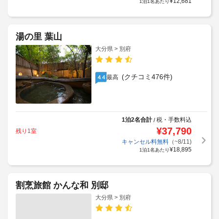
¥
12,681
1泊1名あたり
湯の里 葉山
大分県 > 別府
(クチコミ476件)
最高
4.4
1泊2名合計
税・手数料込
/
¥
37,790
残り1室
キャンセル料無料
（~8/11)
¥
18,895
1泊1名あたり
割烹旅館 かんな和 別邸
大分県 > 別府