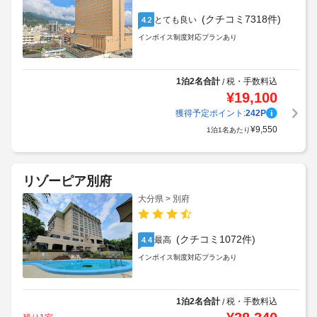
(クチコミ7318件)
とても良い
4.2
インボイス制度対応プランあり
1泊2名合計
税・手数料込
/
¥
19,100
獲得予定ポイント:
242
P
¥
9,550
1泊1名あたり
リゾーピア別府
大分県 > 別府
(クチコミ1072件)
最高
4.4
インボイス制度対応プランあり
1泊2名合計
税・手数料込
/