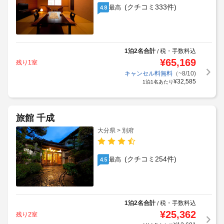
(クチコミ333件)
最高
4.8
1泊2名合計
税・手数料込
/
¥
65,169
残り1室
キャンセル料無料
（~8/10)
¥
32,585
1泊1名あたり
旅館 千成
大分県 > 別府
(クチコミ254件)
最高
4.5
1泊2名合計
税・手数料込
/
¥
25,362
残り2室