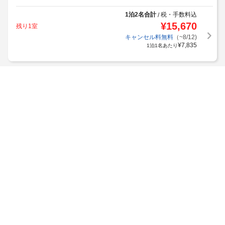
1泊2名合計
税・手数料込
/
¥
15,670
残り1室
キャンセル料無料
（~8/12)
¥
7,835
1泊1名あたり
Tabist アネックス松美
大分県 > 別府
(クチコミ79件)
平均的な水準
3.7
インボイス制度対応プランあり
1泊2名合計
税・手数料込
/
¥
10,400
残り2室
キャンセル料無料
（~8/13)
¥
5,200
1泊1名あたり