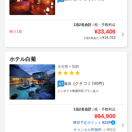
1泊2名合計
税・手数料込
/
¥
33,406
残り1室
¥
16,703
1泊1名あたり
ホテル白菊
大分県 > 別府
(クチコミ740件)
最高
4.7
インボイス制度対応プランあり
1泊2名合計
税・手数料込
/
¥
64,900
獲得予定ポイント:
822
P
キャンセル料無料
（~8/11)