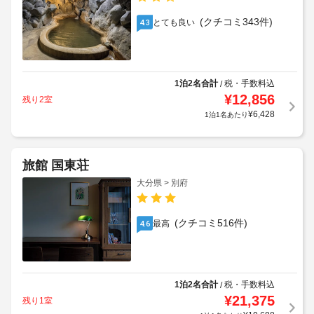
(クチコミ343件)
とても良い
4.3
1泊2名合計
税・手数料込
/
¥
12,856
残り2室
¥
6,428
1泊1名あたり
旅館 国東荘
大分県 > 別府
(クチコミ516件)
最高
4.6
1泊2名合計
税・手数料込
/
¥
21,375
残り1室