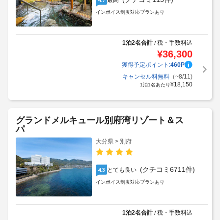
最高
インボイス制度対応プランあり
1泊2名合計
税・手数料込
/
¥
36,300
獲得予定ポイント:
460
P
キャンセル料無料
（~8/11)
¥
18,150
1泊1名あたり
グランドメルキュール別府湾リゾート＆ス
パ
大分県 > 別府
(クチコミ6711件)
とても良い
4.3
インボイス制度対応プランあり
1泊2名合計
税・手数料込
/