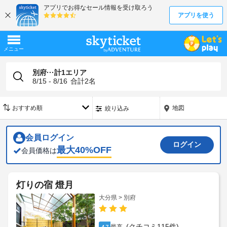
別府···計1エリア
8/15 - 8/16
合計
2
名
地図
絞り込み
会員ログイン
ログイン
最大
40
%OFF
会員価格は
灯りの宿 燈月
大分県 > 別府
(クチコミ115件)
4.7