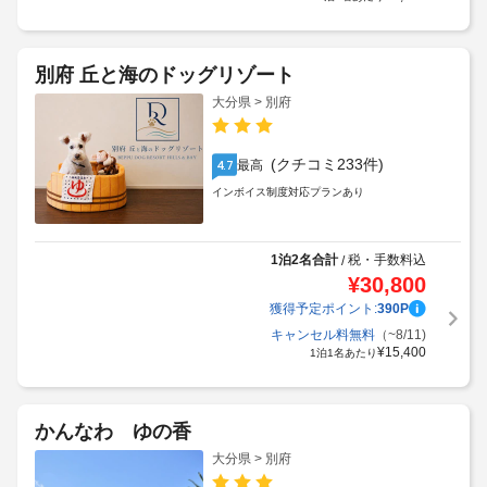
別府 丘と海のドッグリゾート
大分県 > 別府
(クチコミ233件)
最高
4.7
インボイス制度対応プランあり
1泊2名合計
税・手数料込
/
¥
30,800
獲得予定ポイント:
390
P
キャンセル料無料
（~8/11)
¥
15,400
1泊1名あたり
かんなわ ゆの香
大分県 > 別府