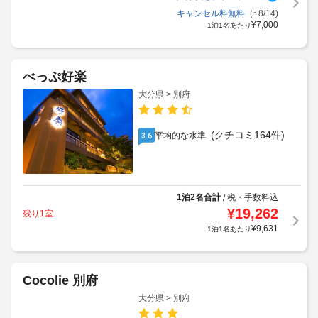
キャンセル料無料
（~8/14)
¥
7,000
1泊1名あたり
べっぷ好楽
大分県 > 別府
(クチコミ164件)
平均的な水準
3.6
1泊2名合計
税・手数料込
/
¥
19,262
残り1室
¥
9,631
1泊1名あたり
Cocolie 別府
大分県 > 別府