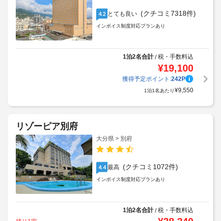
(クチコミ7318件)
とても良い
4.2
インボイス制度対応プランあり
1泊2名合計
税・手数料込
/
¥
19,100
獲得予定ポイント:
242
P
¥
9,550
1泊1名あたり
リゾーピア別府
大分県 > 別府
(クチコミ1072件)
最高
4.4
インボイス制度対応プランあり
1泊2名合計
税・手数料込
/