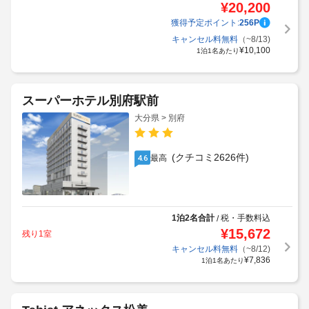
¥
20,200
獲得予定ポイント:
256
P
キャンセル料無料
（~8/13)
¥
10,100
1泊1名あたり
スーパーホテル別府駅前
大分県 > 別府
(クチコミ2626件)
最高
4.6
1泊2名合計
税・手数料込
/
¥
15,672
残り1室
キャンセル料無料
（~8/12)
¥
7,836
1泊1名あたり