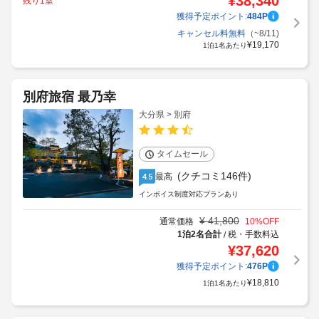
¥
38,340
残り1室
獲得予定ポイント:
484
P
キャンセル料無料
（~8/11)
¥
19,170
1泊1名あたり
別府旅宿 最乃幸
大分県 > 別府
タイムセール
(クチコミ146件)
最高
4.5
インボイス制度対応プランあり
¥
41,800
通常価格
10
%OFF
1泊2名合計
税・手数料込
/
¥
37,620
獲得予定ポイント:
476
P
¥
18,810
1泊1名あたり