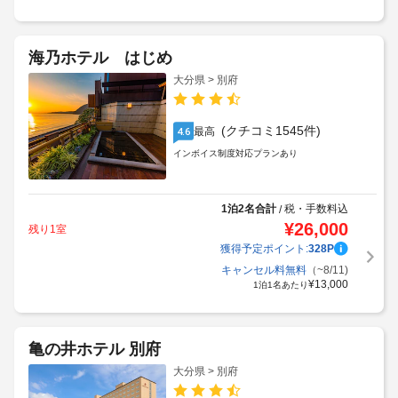
海乃ホテル はじめ
大分県 > 別府
(クチコミ1545件)
最高
4.6
インボイス制度対応プランあり
1泊2名合計
税・手数料込
/
¥
26,000
残り1室
獲得予定ポイント:
328
P
キャンセル料無料
（~8/11)
¥
13,000
1泊1名あたり
亀の井ホテル 別府
大分県 > 別府