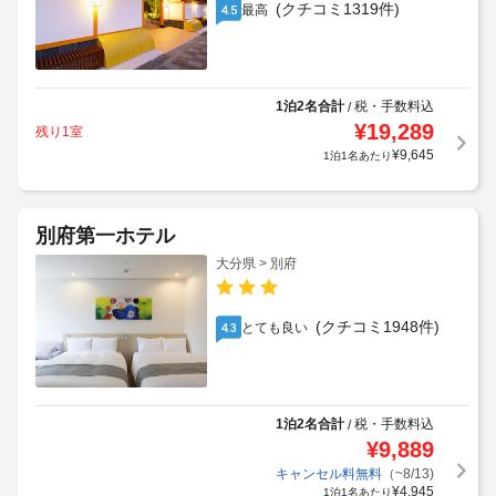
(クチコミ1319件)
最高
4.5
1泊2名合計
税・手数料込
/
¥
19,289
残り1室
¥
9,645
1泊1名あたり
別府第一ホテル
大分県 > 別府
(クチコミ1948件)
とても良い
4.3
1泊2名合計
税・手数料込
/
¥
9,889
キャンセル料無料
（~8/13)
¥
4,945
1泊1名あたり