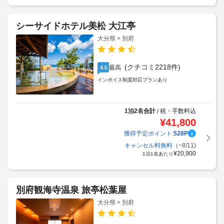
シーサイドホテル美松 大江亭
大分県 > 別府
(クチコミ2218件)
最高
4.5
インボイス制度対応プランあり
1泊2名合計
税・手数料込
/
¥
41,800
獲得予定ポイント:
528
P
キャンセル料無料
（~8/11)
¥
20,900
1泊1名あたり
別府観海寺温泉 旅亭松葉屋
大分県 > 別府