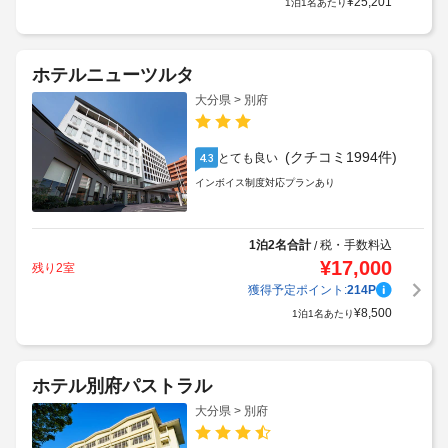
¥
25,201
1泊1名あたり
ホテルニューツルタ
大分県 > 別府
(クチコミ1994件)
とても良い
4.3
インボイス制度対応プランあり
1泊2名合計
税・手数料込
/
¥
17,000
残り2室
獲得予定ポイント:
214
P
¥
8,500
1泊1名あたり
ホテル別府パストラル
大分県 > 別府