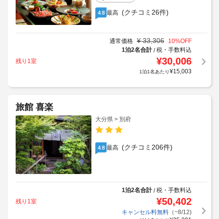
(クチコミ26件)
最高
4.8
¥
33,306
通常価格
10
%OFF
1泊2名合計
税・手数料込
/
¥
30,006
残り1室
¥
15,003
1泊1名あたり
旅館 喜楽
大分県 > 別府
(クチコミ206件)
最高
4.8
1泊2名合計
税・手数料込
/
¥
50,402
残り1室
キャンセル料無料
（~8/12)