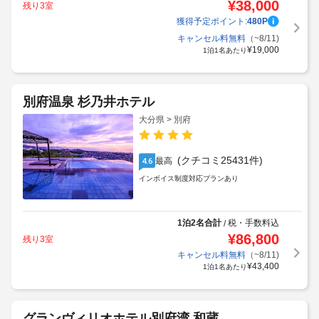
¥
38,000
残り3室
獲得予定ポイント:
480
P
キャンセル料無料
（~8/11)
¥
19,000
1泊1名あたり
別府温泉 杉乃井ホテル
大分県 > 別府
(クチコミ25431件)
最高
4.6
インボイス制度対応プランあり
1泊2名合計
税・手数料込
/
¥
86,800
残り3室
キャンセル料無料
（~8/11)
¥
43,400
1泊1名あたり
グランヴィリオホテル別府湾 和蔵