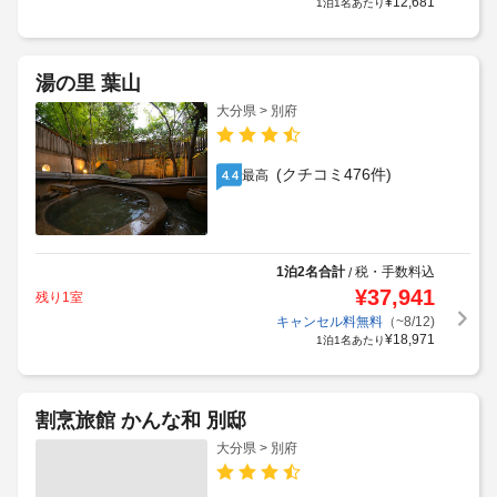
¥
12,681
1泊1名あたり
湯の里 葉山
大分県 > 別府
(クチコミ476件)
最高
4.4
1泊2名合計
税・手数料込
/
¥
37,941
残り1室
キャンセル料無料
（~8/12)
¥
18,971
1泊1名あたり
割烹旅館 かんな和 別邸
大分県 > 別府