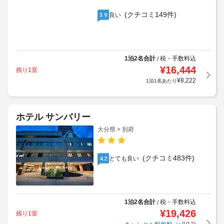
(クチコミ149件)
良い
3.9
1泊2名合計
税・手数料込
/
¥
16,444
残り1室
¥
8,222
1泊1名あたり
ホテル サンバリー
大分県 > 別府
(クチコミ483件)
とても良い
4.2
1泊2名合計
税・手数料込
/
¥
19,426
残り1室