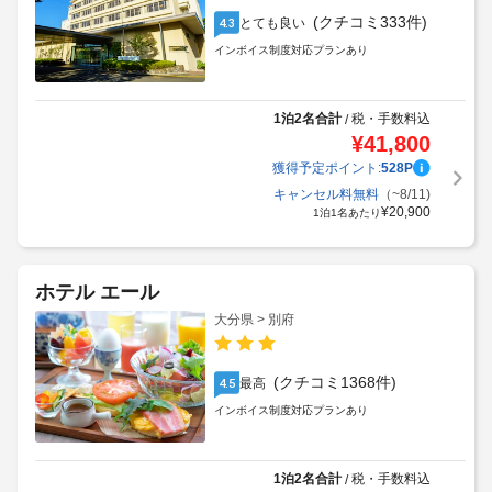
(クチコミ333件)
とても良い
4.3
インボイス制度対応プランあり
1泊2名合計
税・手数料込
/
¥
41,800
獲得予定ポイント:
528
P
キャンセル料無料
（~8/11)
¥
20,900
1泊1名あたり
ホテル エール
大分県 > 別府
(クチコミ1368件)
最高
4.5
インボイス制度対応プランあり
1泊2名合計
税・手数料込
/