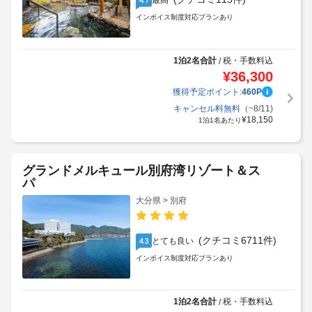
最高
インボイス制度対応プランあり
1泊2名合計
税・手数料込
/
¥
36,300
獲得予定ポイント:
460
P
キャンセル料無料
（~8/11)
¥
18,150
1泊1名あたり
グランドメルキュール別府湾リゾート＆ス
パ
大分県 > 別府
(クチコミ6711件)
とても良い
4.3
インボイス制度対応プランあり
1泊2名合計
税・手数料込
/