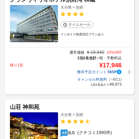
大分県 > 別府
タイムセール
インボイス制度対応プランあり
¥
19,940
通常価格
10
%OFF
1泊2名合計
税・手数料込
/
¥
17,946
残り1室
獲得予定ポイント:
565
P
キャンセル料無料
（~8/11)
¥
8,973
1泊1名あたり
山荘 神和苑
大分県 > 別府
(クチコミ1990件)
最高
4.8