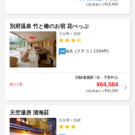
¥
15,400
1泊1名あたり
別府温泉 竹と椿のお宿 花べっぷ
大分県 > 別府
(クチコミ1334件)
最高
4.8
1泊2名合計
税・手数料込
/
¥
64,584
残り1室
¥
32,292
1泊1名あたり
天空湯房 清海莊
大分県 > 別府