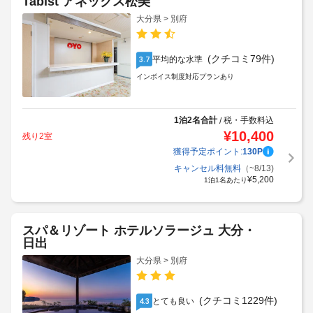
Tabist アネックス松美
大分県 > 別府
(クチコミ79件)
平均的な水準
3.7
インボイス制度対応プランあり
1泊2名合計
税・手数料込
/
¥
10,400
残り2室
獲得予定ポイント:
130
P
キャンセル料無料
（~8/13)
¥
5,200
1泊1名あたり
スパ＆リゾート ホテルソラージュ 大分・
日出
大分県 > 別府
(クチコミ1229件)
とても良い
4.3