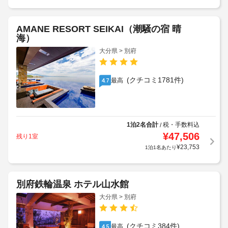
AMANE RESORT SEIKAI（潮騒の宿 晴
海）
大分県 > 別府
(クチコミ1781件)
最高
4.7
1泊2名合計
税・手数料込
/
¥
47,506
残り1室
¥
23,753
1泊1名あたり
別府鉄輪温泉 ホテル山水館
大分県 > 別府
(クチコミ384件)
最高
4.5