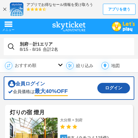
別府···計1エリア
8/15 - 8/16
合計
2
名
地図
絞り込み
会員ログイン
ログイン
最大
40
%OFF
会員価格は
灯りの宿 燈月
大分県 > 別府
(クチコミ115件)
4.7