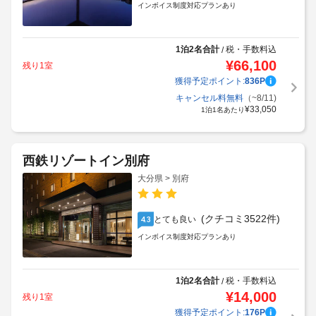
インボイス制度対応プランあり
1泊2名合計
税・手数料込
/
¥
66,100
残り1室
獲得予定ポイント:
836
P
キャンセル料無料
（~8/11)
¥
33,050
1泊1名あたり
西鉄リゾートイン別府
大分県 > 別府
(クチコミ3522件)
とても良い
4.3
インボイス制度対応プランあり
1泊2名合計
税・手数料込
/
¥
14,000
残り1室
獲得予定ポイント:
176
P