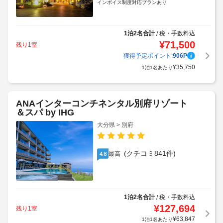
インボイス制度対応プランあり
1泊2名合計
税・手数料込
/
¥
71,500
残り1室
獲得予定ポイント:
906
P
¥
35,750
1泊1名あたり
ANAインターコンチネンタル別府リゾート
＆スパ by IHG
大分県 > 別府
(クチコミ841件)
最高
4.8
1泊2名合計
税・手数料込
/
¥
127,694
残り1室
¥
63,847
1泊1名あたり