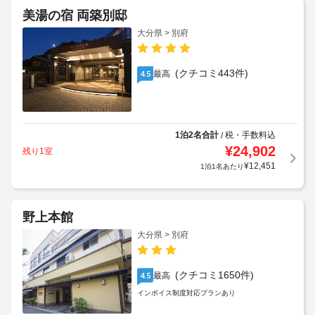
美湯の宿 両築別邸
大分県 > 別府
(クチコミ443件)
最高
4.5
1泊2名合計
税・手数料込
/
¥
24,902
残り1室
¥
12,451
1泊1名あたり
野上本館
大分県 > 別府
(クチコミ1650件)
最高
4.5
インボイス制度対応プランあり