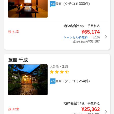
(クチコミ333件)
最高
4.8
1泊2名合計
税・手数料込
/
¥
65,174
残り1室
キャンセル料無料
（~8/10)
¥
32,587
1泊1名あたり
旅館 千成
大分県 > 別府
(クチコミ254件)
最高
4.5
1泊2名合計
税・手数料込
/
¥
25,362
残り2室