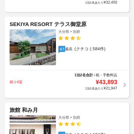
¥
32,450
1泊1名あたり
SEKIYA RESORT テラス御堂原
大分県 > 別府
(クチコミ584件)
最高
4.7
1泊2名合計
税・手数料込
/
¥
43,893
残り4室
¥
21,947
1泊1名あたり
旅館 和み月
大分県 > 別府