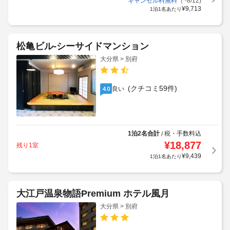
キャンセル料無料
（~8/12)
¥
9,713
1泊1名あたり
松亀ビル-シーサイドマンション
大分県 > 別府
(クチコミ59件)
良い
4.0
1泊2名合計
税・手数料込
/
¥
18,877
残り1室
¥
9,439
1泊1名あたり
大江戸温泉物語Premium ホテル風月
大分県 > 別府