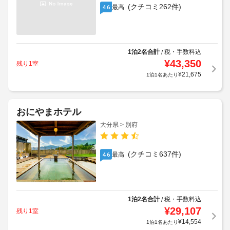
(クチコミ262件)
最高
4.6
1泊2名合計
税・手数料込
/
¥
43,350
残り1室
¥
21,675
1泊1名あたり
おにやまホテル
大分県 > 別府
(クチコミ637件)
最高
4.6
1泊2名合計
税・手数料込
/
¥
29,107
残り1室
¥
14,554
1泊1名あたり