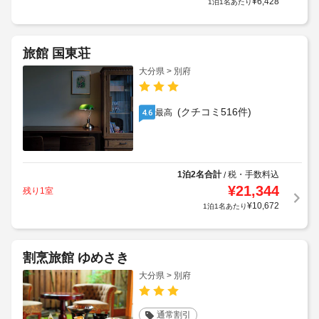
¥
6,428
1泊1名あたり
旅館 国東荘
大分県 > 別府
(クチコミ516件)
最高
4.6
1泊2名合計
税・手数料込
/
¥
21,344
残り1室
¥
10,672
1泊1名あたり
割烹旅館 ゆめさき
大分県 > 別府
通常割引