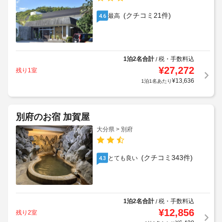
(クチコミ21件)
最高
4.6
1泊2名合計
税・手数料込
/
¥
27,272
残り1室
¥
13,636
1泊1名あたり
別府のお宿 加賀屋
大分県 > 別府
(クチコミ343件)
とても良い
4.3
1泊2名合計
税・手数料込
/
¥
12,856
残り2室