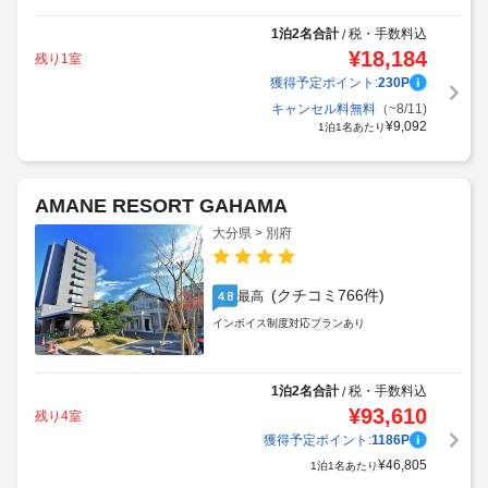
1泊2名合計
税・手数料込
/
¥
18,184
残り1室
獲得予定ポイント:
230
P
キャンセル料無料
（~8/11)
¥
9,092
1泊1名あたり
AMANE RESORT GAHAMA
大分県 > 別府
(クチコミ766件)
最高
4.8
インボイス制度対応プランあり
1泊2名合計
税・手数料込
/
¥
93,610
残り4室
獲得予定ポイント:
1186
P
¥
46,805
1泊1名あたり