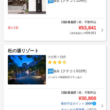
(クチコミ124件)
最高
4.5
1泊2名合計
税・手数料込
/
¥
53,841
残り1室
¥
26,921
1泊1名あたり
杜の湯リゾート
大分県 > 別府
(クチコミ522件)
最高
4.4
インボイス制度対応プランあり
1泊2名合計
税・手数料込
/
¥
30,800
獲得予定ポイント:
390
P
キャンセル料無料
（~8/13)