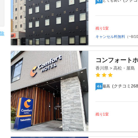
(クチコ
とても良い
4.1
残り1室
除
キャンセル料無料
（~8/10
コンフォート
香川県 > 高松・屋島
(クチコミ268
最高
4.6
残り1室