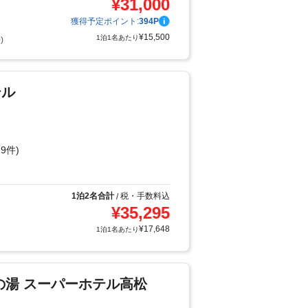
¥
31,000
獲得予定ポイント:
394
P
¥
15,500
1泊1名あたり
)
テル
9件)
1泊2名合計
税・手数料込
/
¥
35,295
¥
17,648
1泊1名あたり
の湯 スーパーホテル高松