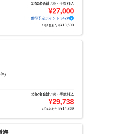
1泊2名合計
税・手数料込
/
¥
27,000
獲得予定ポイント:
342
P
¥
13,500
1泊1名あたり
件)
1泊2名合計
税・手数料込
/
¥
29,738
¥
14,869
1泊1名あたり
樹海