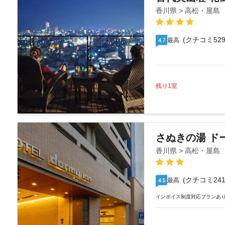
香川県 > 高松・屋島
(クチコミ529
最高
4.7
残り1室
さぬきの湯 ド
香川県 > 高松・屋島
(クチコミ241
最高
4.5
インボイス制度対応プランあ