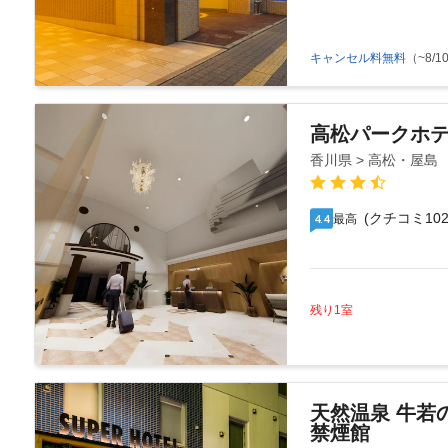
キャンセル料無料
（~8/10
高松パークホ
香川県 > 高松・屋島
(クチコミ102
最高
4.4
残り1室
天然温泉 牛若
禁煙館