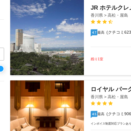
JR ホテルク
香川県 > 高松・屋島
(クチコミ623
最高
4.7
残り1室
ロイヤル パー
香川県 > 高松・屋島
(クチコミ906
最高
4.5
インボイス制度対応プランあ