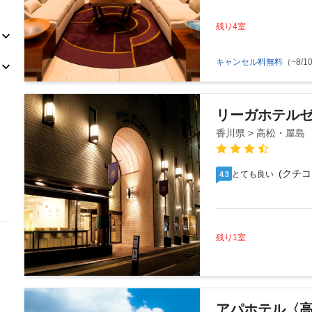
残り4室
キャンセル料無料
（~8/10
リーガホテル
香川県 > 高松・屋島
(クチコ
とても良い
4.3
残り1室
アパホテル〈