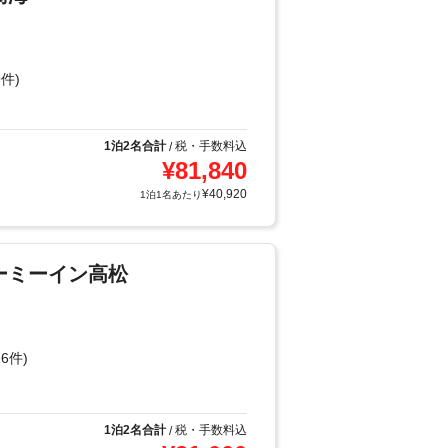
件)
1泊2名合計
税・手数料込
/
¥
81,840
¥
40,920
1泊1名あたり
ーミーイン高松
6件)
り
1泊2名合計
税・手数料込
/