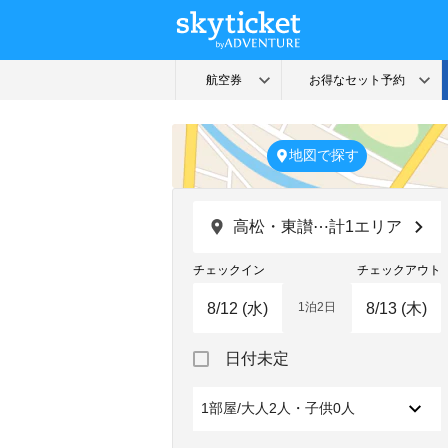
地図で探す
高松・東讃⋯計1エリア
チェックイン
チェックアウト
1泊2日
Navigate
Navigate
日付未定
forward
backward
to
to
interact
interact
1部屋/大人2人・子供0人
with
with
the
the