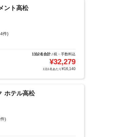
レメント高松
4件)
1泊2名合計
税・手数料込
/
¥
32,279
¥
16,140
1泊1名あたり
ク ホテル高松
件)
り