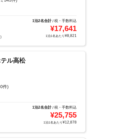
ミ545件)
1泊2名合計
税・手数料込
/
¥
17,641
¥
8,821
1泊1名あたり
)
ホテル高松
0件)
1泊2名合計
税・手数料込
/
¥
25,755
¥
12,878
1泊1名あたり