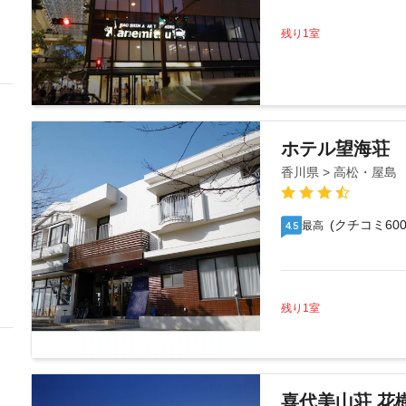
残り1室
ホテル望海荘
香川県 > 高松・屋島
(クチコミ600
最高
4.5
残り1室
喜代美山荘 花