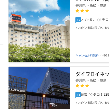
香川県 > 高松・屋島
(クチコ
とても良い
4.2
インボイス制度対応プランあ
キャンセル料無料
（~8/11
ダイワロイネ
香川県 > 高松・屋島
(クチコミ328
最高
4.5
インボイス制度対応プランあ