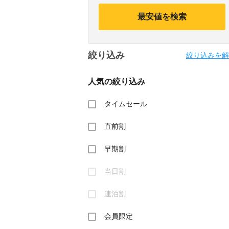
calendar
calendar
and
and
最安値を検索
select
select
a
a
date.
date.
Press
Press
絞り込み
the
the
絞り込みを解
question
question
mark
mark
人気の絞り込み
key
key
to
to
get
get
タイムセール
the
the
keyboard
keyboard
直前割
shortcuts
shortcuts
for
for
changing
changing
早期割
dates.
dates.
当日割
連泊割
会員限定