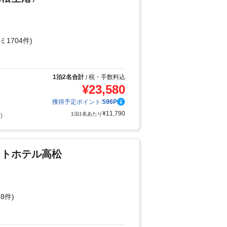
ミ1704件)
り
1泊2名合計
税・手数料込
/
¥
23,580
獲得予定ポイント:
596
P
¥
11,790
1泊1名あたり
)
ットホテル高松
8件)
り