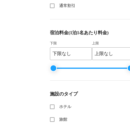
通常割引
宿泊料金
(1泊1名あたり料金)
下限
上限
施設のタイプ
ホテル
旅館