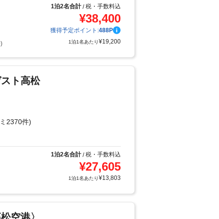
1泊2名合計
税・手数料込
/
¥
38,400
獲得予定ポイント:
488
P
¥
19,200
1泊1名あたり
)
ゼスト高松
ミ2370件)
1泊2名合計
税・手数料込
/
¥
27,605
¥
13,803
1泊1名あたり
高松空港〉