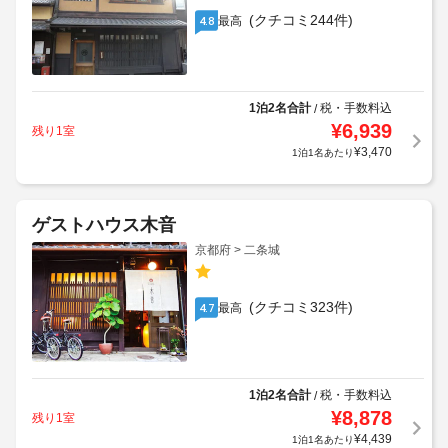
(クチコミ244件)
最高
4.8
1泊2名合計
税・手数料込
/
¥
6,939
残り1室
¥
3,470
1泊1名あたり
ゲストハウス木音
京都府 > 二条城
(クチコミ323件)
最高
4.7
1泊2名合計
税・手数料込
/
¥
8,878
残り1室
¥
4,439
1泊1名あたり