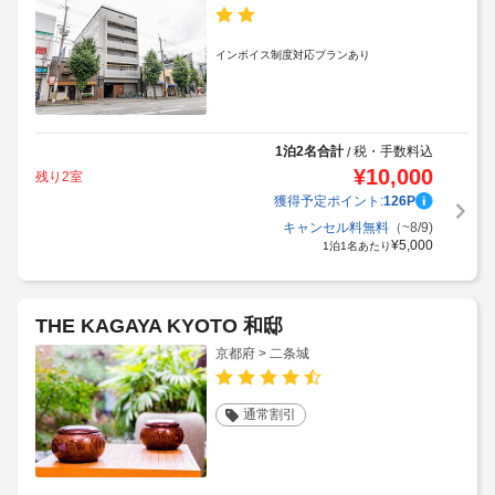
インボイス制度対応プランあり
1泊2名合計
税・手数料込
/
¥
10,000
残り2室
獲得予定ポイント:
126
P
キャンセル料無料
（~8/9)
¥
5,000
1泊1名あたり
THE KAGAYA KYOTO 和邸
京都府 > 二条城
通常割引