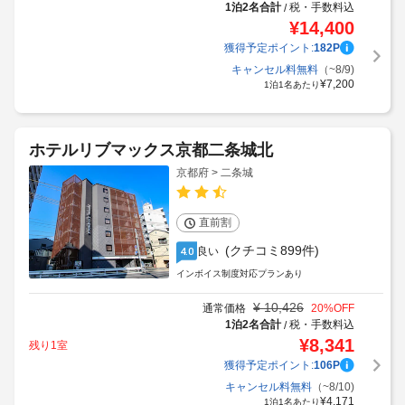
1泊2名合計
税・手数料込
/
¥
14,400
獲得予定ポイント:
182
P
キャンセル料無料
（~8/9)
¥
7,200
1泊1名あたり
ホテルリブマックス京都二条城北
京都府 > 二条城
直前割
(クチコミ899件)
良い
4.0
インボイス制度対応プランあり
¥
10,426
通常価格
20
%OFF
1泊2名合計
税・手数料込
/
¥
8,341
残り1室
獲得予定ポイント:
106
P
キャンセル料無料
（~8/10)
¥
4,171
1泊1名あたり