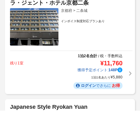
ラ・ジェント・ホテル京都二条
京都府 > 二条城
インボイス制度対応プランあり
1泊2名合計
税・手数料込
/
¥
11,760
残り1室
獲得予定ポイント:
148
P
¥
5,880
1泊1名あたり
お得
ログイン
でさらに
Japanese Style Ryokan Yuan
京都府 > 二条城