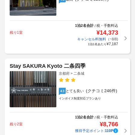
1泊2名合計
税・手数料込
/
¥
14,373
残り1室
キャンセル料無料
（~8/8)
¥
7,187
1泊1名あたり
Stay SAKURA Kyoto 二条四季
京都府 > 二条城
(クチコミ246件)
とても良い
4.3
インボイス制度対応プランあり
1泊2名合計
税・手数料込
/
¥
8,766
残り2室
獲得予定ポイント:
110
P