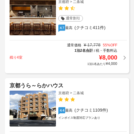
京都府 > 二条城
通常割引
(クチコミ411件)
最高
4.7
¥
17,778
通常価格
55
%OFF
1泊2名合計
税・手数料込
/
¥
8,000
残り4室
¥
4,000
1泊1名あたり
京都うら～らかハウス
京都府 > 二条城
(クチコミ1109件)
最高
4.4
インボイス制度対応プランあり