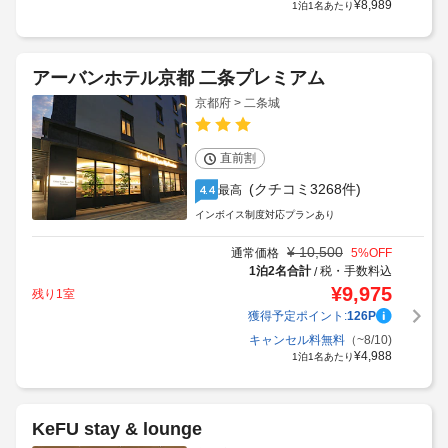
¥
8,989
1泊1名あたり
アーバンホテル京都 二条プレミアム
京都府 > 二条城
直前割
(クチコミ3268件)
最高
4.4
インボイス制度対応プランあり
¥
10,500
通常価格
5
%OFF
1泊2名合計
税・手数料込
/
¥
9,975
残り1室
獲得予定ポイント:
126
P
キャンセル料無料
（~8/10)
¥
4,988
1泊1名あたり
KeFU stay & lounge