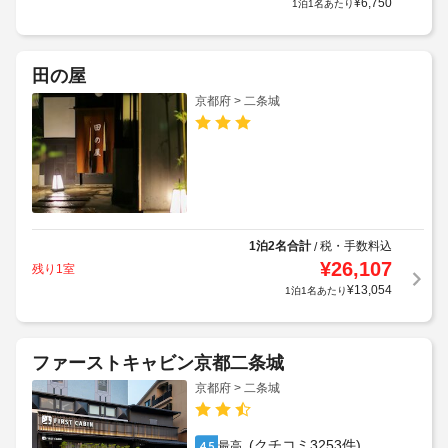
¥
6,750
1泊1名あたり
田の屋
京都府 > 二条城
1泊2名合計
税・手数料込
/
¥
26,107
残り1室
¥
13,054
1泊1名あたり
ファーストキャビン京都二条城
京都府 > 二条城
(クチコミ3253件)
最高
4.5