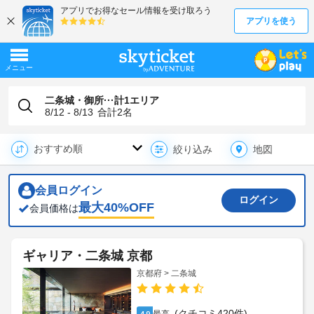
二条城・御所···計1エリア
8/12 - 8/13
合計
2
名
地図
絞り込み
会員ログイン
ログイン
最大
40
%OFF
会員価格は
ギャリア・二条城 京都
京都府 > 二条城
(クチコミ420件)
4.9