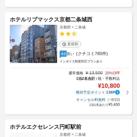
ホテルリブマックス京都二条城西
京都府 > 二条城
直前割
(クチコミ780件)
良い
4.0
インボイス制度対応プランあり
¥
13,500
通常価格
20
%OFF
1泊2名合計
税・手数料込
/
¥
10,800
獲得予定ポイント:
136
P
キャンセル料無料
（~8/10)
¥
5,400
1泊1名あたり
ホテルエクセレンス円町駅前
京都府 > 二条城