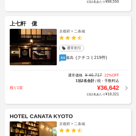
¥
88,550
1泊1名あたり
上七軒 億
京都府 > 二条城
通常割引
(クチコミ219件)
最高
4.6
¥
46,717
通常価格
22
%OFF
1泊2名合計
税・手数料込
/
¥
36,642
残り1室
¥
18,321
1泊1名あたり
HOTEL CANATA KYOTO
京都府 > 二条城