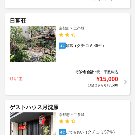
日暮荘
京都府 > 二条城
(クチコミ86件)
最高
4.7
1泊2名合計
税・手数料込
/
¥
15,000
残り1室
¥
7,500
1泊1名あたり
ゲストハウス月沈原
京都府 > 二条城
(クチコミ57件)
とても良い
4.2