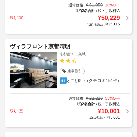
¥
61,050
通常価格
18
%OFF
1泊2名合計
税・手数料込
/
¥
50,229
残り1室
¥
25,115
1泊1名あたり
ヴィラフロント京都晴明
京都府 > 二条城
通常割引
(クチコミ151件)
とても良い
4.1
¥
22,223
通常価格
55
%OFF
1泊2名合計
税・手数料込
/
¥
10,001
残り1室
¥
5,001
1泊1名あたり