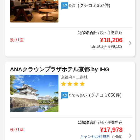
(クチコミ367件)
最高
4.7
1泊2名合計
税・手数料込
/
¥
18,206
残り1室
¥
9,103
1泊1名あたり
ANAクラウンプラザホテル京都 by IHG
京都府 > 二条城
(クチコミ850件)
とても良い
4.3
1泊2名合計
税・手数料込
/
¥
17,978
残り1室
キャンセル料無料
（~8/9)