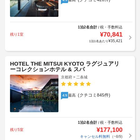
最高
1泊2名合計
税・手数料込
/
¥
70,841
残り1室
¥
35,421
1泊1名あたり
HOTEL THE MITSUI KYOTO ラグジュアリ
ーコレクションホテル & スパ
京都府 > 二条城
(クチコミ845件)
最高
4.9
1泊2名合計
税・手数料込
/
¥
177,100
残り5室
キャンセル料無料
（~8/9)