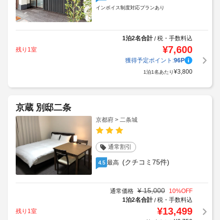
インボイス制度対応プランあり
1泊2名合計
税・手数料込
/
¥
7,600
残り1室
獲得予定ポイント:
96
P
¥
3,800
1泊1名あたり
京蔵 別邸二条
京都府 > 二条城
通常割引
(クチコミ75件)
最高
4.5
¥
15,000
通常価格
10
%OFF
1泊2名合計
税・手数料込
/
¥
13,499
残り1室