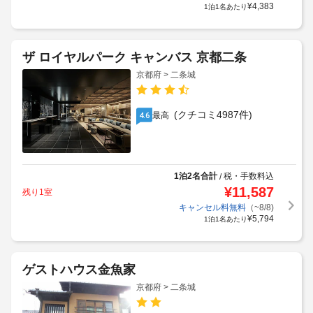
¥
4,383
1泊1名あたり
ザ ロイヤルパーク キャンバス 京都二条
京都府 > 二条城
(クチコミ4987件)
最高
4.6
1泊2名合計
税・手数料込
/
¥
11,587
残り1室
キャンセル料無料
（~8/8)
¥
5,794
1泊1名あたり
ゲストハウス金魚家
京都府 > 二条城