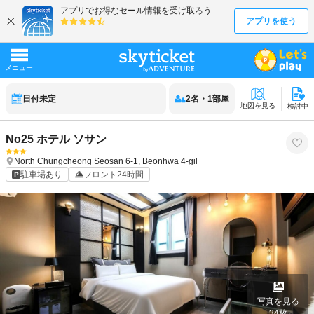
日付未定
2
名
・
1
部屋
地図を見る
検討中
No25 ホテル ソサン
North Chungcheong
Seosan
6-1, Beonhwa 4-gil
駐車場あり
フロント24時間
写真を見る
34
枚