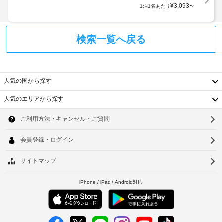
24
ト
¥
3,093
1泊1名あたり
〜
す。
時
に
有
間
は
線
対
イ
料
検索一覧へ戻る
応
ン
金
タ
フ
が
ー
ロ
か
ネ
ン
か
ッ
人気の国から探す
ト
り
ト 
デ
ア
ま
人気のエリアから探す
ス
韓
ク
す
セ
ク
国
ソ
ス 
上
/ 
記
蚊
台
ウ
WiFi 
項
帳
を
湾
ル
目
無
以
料
毎
中
釜
で
外
日
国
お
山
に
使
も、
香
全
仁
い
現
館
い
港
川
地