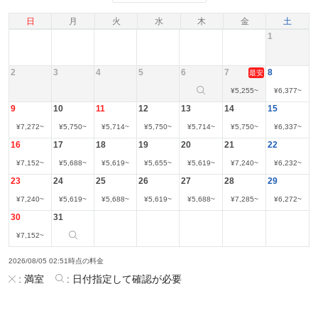
日
月
火
水
木
金
土
1
2
3
4
5
6
7
8
最安
¥
5,255
~
¥
6,377
~
9
10
11
12
13
14
15
¥
7,272
~
¥
5,750
~
¥
5,714
~
¥
5,750
~
¥
5,714
~
¥
5,750
~
¥
6,337
~
16
17
18
19
20
21
22
¥
7,152
~
¥
5,688
~
¥
5,619
~
¥
5,655
~
¥
5,619
~
¥
7,240
~
¥
6,232
~
23
24
25
26
27
28
29
¥
7,240
~
¥
5,619
~
¥
5,688
~
¥
5,619
~
¥
5,688
~
¥
7,285
~
¥
6,272
~
30
31
¥
7,152
~
2026/08/05 02:51時点の料金
:
満室
:
日付指定して確認が必要