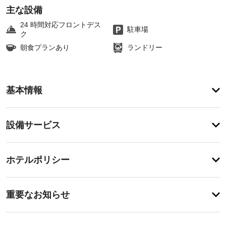
主な設備
24 時間対応フロントデス
駐車場
ク
朝食プランあり
ランドリー
お
基本情報
食
事
無
設
料
設備サービス
の
備・
ビ
サ
登
ュ
録
ー
ホテルポリシー
ッ
が
フ
ビ
あ
ェ
ス
り
を
重
ま
重要なお知らせ
毎
要
せ
日、
車
ん
な
7:00 
椅
～ 
お