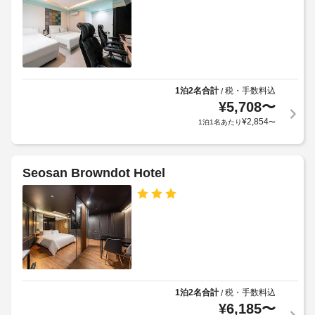
地
ビ
り
内)
ス
ご
全
利
ウ
部
用
で 
ォ
い
38 
ー
た
室
1泊2名合計
税・手数料込
/
タ
あ
だ
¥
5,708
〜
ー
る
け
サ
¥
2,854
1泊1名あたり
〜
客
ま
ー
室
す
に
バ
(有
は
ー
Seosan Browndot Hotel
料)
冷
蔵
レ
共
庫、
イ
用
薄
ト
型
電
チ
テ
子
ェ
レ
レ
ッ
ビ
ン
が
ク
ジ
あ
ア
1泊2名合計
税・手数料込
/
り
ウ
¥
6,185
〜
ま