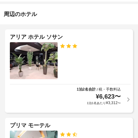
子
8:30 
知
対
ま
ら
周辺のホテル
で
応
お
せ
–
召
な
し
ア
し
アリア ホテル ソサン
上
ー
が
リ
り
朝
ー
い
食
チ
た
(無
だ
ェ
料)
け
ッ
ま
ク
コ
す。
イ
イ
客
1泊2名合計
税・手数料込
/
ン
ン
¥
6,623
〜
室
も、
ラ
の
¥
3,312
1泊1名あたり
〜
空
ン
設
室
ド
備
状
リ
と
況
プリマ モーテル
ー
サ
に
(敷
ー
よ