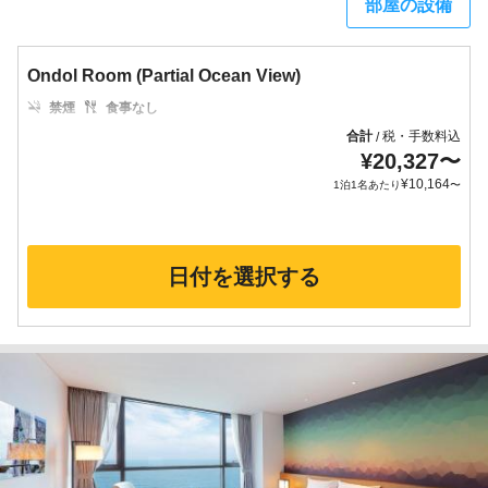
部屋の設備
Ondol Room (Partial Ocean View)
禁煙
食事なし
合計
税・手数料込
/
¥
20,327
〜
¥
10,164
1泊1名あたり
〜
日付を選択する