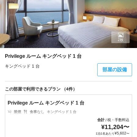
2枚
Privilege ルーム キングベッド 1 台
キングベッド 1 台
部屋の設備
この部屋で利用できるプラン （4件）
Privilege ルーム キングベッド 1 台
禁煙
食事なし
キングベッド 1 台
合計
税・手数料込
/
¥
11,204
〜
¥
5,602
1泊1名あたり
〜