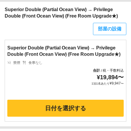
Superior Double (Partial Ocean View) → Privilege
Double (Front Ocean View) (Free Room Upgrade★)
部屋の設備
Superior Double (Partial Ocean View) → Privilege
Double (Front Ocean View) (Free Room Upgrade★)
禁煙
食事なし
合計
税・手数料込
/
¥
19,894
〜
¥
9,947
1泊1名あたり
〜
日付を選択する