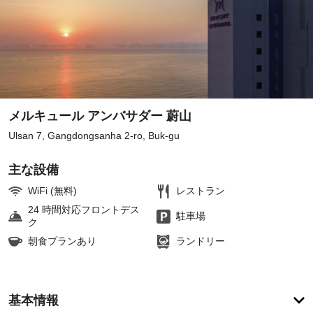
メルキュール アンバサダー 蔚山
Ulsan 7, Gangdongsanha 2-ro, Buk-gu
主な設備
WiFi (無料)
レストラン
24 時間対応フロントデス
駐車場
ク
朝食プランあり
ランドリー
ア
基本情報
メ