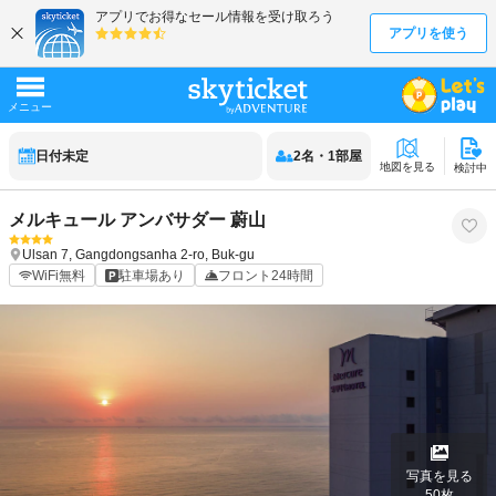
日付未定
2
名
・
1
部屋
地図を見る
検討中
メルキュール アンバサダー 蔚山
Ulsan
7, Gangdongsanha 2-ro, Buk-gu
WiFi無料
駐車場あり
フロント24時間
写真を見る
50
枚