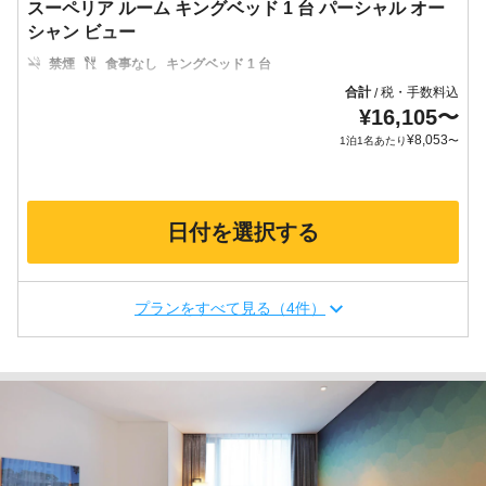
スーペリア ルーム キングベッド 1 台 パーシャル オー
シャン ビュー
禁煙
食事なし
キングベッド 1 台
合計
税・手数料込
/
¥
16,105
〜
¥
8,053
1泊1名あたり
〜
日付を選択する
プランをすべて見る（4件）