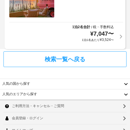
過
ュ
ご
ド
ッ
し
リ
い
フ
ー
た
ェ)
サ
だ
1泊2名合計
税・手数料込
/
の
ー
け
¥
7,047
〜
料
ビ
ま
¥
3,524
1泊1名あたり
〜
金
す。
ス
(概
サ
ウ
算)
リ
ナ、
検索一覧へ戻る
:
サ
フ
大
イ
ィ
人
ッ
ク
25000
ト
ル
～
人気の国から探す
ネ
に
ス
33000
関
人気のエリアから探す
セ
KRW、
す
韓
ン
子
る
タ
供
国
ソ
ー
ル
12500
な
ー
台
ウ
～
ど
ル
の
19800
湾
ル