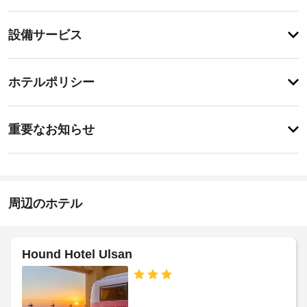
ニ
テ
設
設備サービス
ィ
備・
フ
ル
サ
ペ
サ
ー
ホテルポリシー
ー
ッ
ビ
ビ
ト
ス
ス
入
重
ス
り
重要なお知らせ
パ
要
口
で
ド
ま
な
ゆ
ラ
で
お
っ
の
イ
く
知
道
ク
り
が
ら
周辺のホテル
リ
と
明
せ
ー
贅
る
沢
ニ
い
朝
な
ン
Hound Hotel Ulsan
時
食
グ
間
(朝
/
を
食
ラ
お
ビ
ン