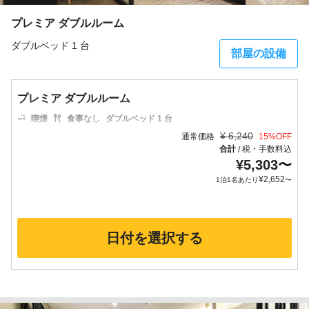
プレミア ダブルルーム
ダブルベッド 1 台
部屋の設備
プレミア ダブルルーム
喫煙
食事なし
ダブルベッド 1 台
¥
6,240
通常価格
15
%OFF
合計
税・手数料込
/
¥
5,303
〜
¥
2,652
1泊1名あたり
〜
日付を選択する