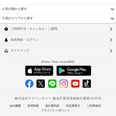
管
た
ザ 
料
サ
ク
め、
人気の国から探す
金
ー
ラ
全
が
ビ
シ
人気のエリアから探す
取
か
ス
韓
ッ
引
か
ク
で
国
る
ソ
で
駐
キ
の
場
車
台
ウ
軽
ャ
合
場
食
ッ
湾
が
ル
(無
に
シ
あ
料)
は、
中
釜
ュ
り
ス
レ
国
ま
ナ
山
エ
ス
ッ
す
レ
香
仁
ク
決
場
ベ
バ
済
合
港
川
ー
ー 
が
に
/ 
タ
ベ
台
利
よ
デ
ー
用
り、
ト
リ
北
可
を
チ
バ
ナ
台
ご
能、
ェ
レ
利
モ
ッ
ム
南
用