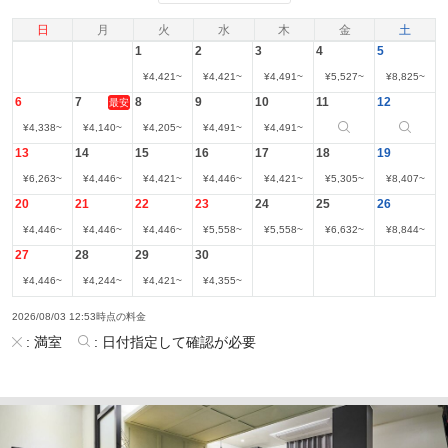
日
月
火
水
木
金
土
1
2
3
4
5
¥
4,421
~
¥
4,421
~
¥
4,491
~
¥
5,527
~
¥
8,825
~
6
7
8
9
10
11
12
最安
¥
4,338
~
¥
4,140
~
¥
4,205
~
¥
4,491
~
¥
4,491
~
13
14
15
16
17
18
19
¥
6,263
~
¥
4,446
~
¥
4,421
~
¥
4,446
~
¥
4,421
~
¥
5,305
~
¥
8,407
~
20
21
22
23
24
25
26
¥
4,446
~
¥
4,446
~
¥
4,446
~
¥
5,558
~
¥
5,558
~
¥
6,632
~
¥
8,844
~
27
28
29
30
¥
4,446
~
¥
4,244
~
¥
4,421
~
¥
4,355
~
2026/08/03 12:53時点の料金
:
満室
:
日付指定して確認が必要