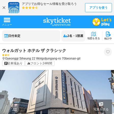
日付未定
2
名
・
1
部屋
地図を見る
検討中
ウォルガット ホテル ザ クラシック
Gyeonggi
Siheung
22 Wolgotjungang-ro 70beonan-gil
駐車場あり
フロント24時間
写真を見る
33
枚