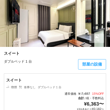
17枚
スイート
ダブルベッド 1 台
部屋の設備
スイート
喫煙
食事なし
ダブルベッド 1 台
¥
7,487
通常価格
15
%OFF
合計
税・手数料込
/
¥
6,363
〜
¥
3,182
1泊1名あたり
〜