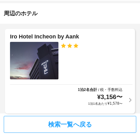
喫
-
ー
る
煙
22:00
ス
べ
周辺のホテル
ス
な
き
施
ペ
ど
設
を
ホ
ー
提
の
ス
テ
Iro Hotel Incheon by Aank
供
定
ル
し
め
ス
て
ポ
る
ナ
い
リ
利
ま
ッ
シ
用
す。
ク
ー
規
バ
お
約
ー
食
お
に
/
事
1泊2名合計
税・手数料込
/
客
従
デ
ウ
¥
3,156
〜
様
っ
ォ
リ
¥
1,578
1泊1名あたり
〜
の
ル
て、
ガ
安
追
手
ッ
全
加
荷
ト 
検索一覧へ戻る
確
ゲ
物
ホ
保
ス
テ
保
の
ト
ル 