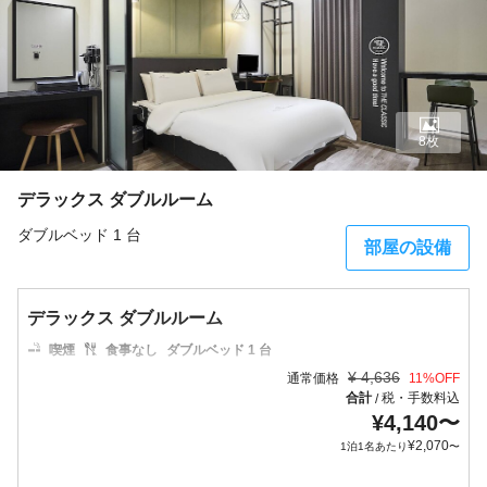
8枚
デラックス ダブルルーム
ダブルベッド 1 台
部屋の設備
デラックス ダブルルーム
喫煙
食事なし
ダブルベッド 1 台
¥
4,636
通常価格
11
%OFF
合計
税・手数料込
/
¥
4,140
〜
¥
2,070
1泊1名あたり
〜