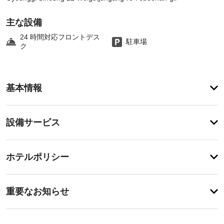
主な設備
24 時間対応フロントデス
駐車場
ク
ア
基本情報
メ
ニ
テ
設
設備サービス
ィ
備・
こ
の
サ
チ
ホ
ー
ホテルポリシー
テ
ェ
ビ
ル
ッ
で
ス
事
ク
は、
重要なお知らせ
喫
前
イ
煙
指
に
ン
ス
定
知
17:00
ペ